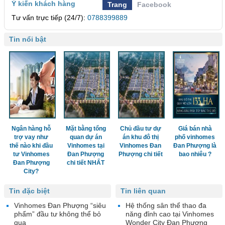
Ý kiến khách hàng
Trang
Facebook
Tư vấn trực tiếp (24/7):
0788399889
Tin nổi bật
Ngân hàng hỗ
Mặt bằng tổng
Chủ đầu tư dự
Giá bán nhà
trợ vay như
quan dự án
án khu đô thị
phố vinhomes
thế nào khi đầu
Vinhomes tại
Vinhomes Đan
Đan Phượng là
tư Vinhomes
Đan Phượng
Phượng chi tiết
bao nhiêu ?
Đan Phượng
chi tiết NHẤT
City?
Tin đặc biệt
Tin liên quan
Vinhomes Đan Phượng “siêu
Hệ thống sân thể thao đa
phẩm” đầu tư không thể bỏ
năng đỉnh cao tại Vinhomes
qua
Wonder City Đan Phượng