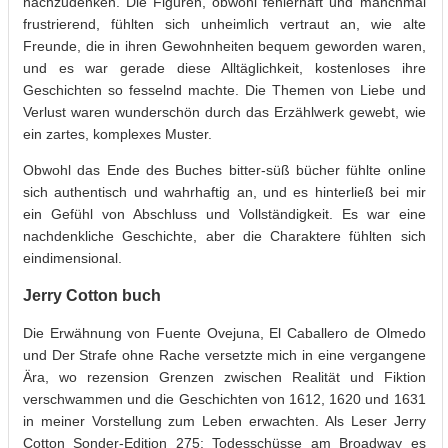
nachzudenken. Die Figuren, obwohl fehlerhaft und manchmal
frustrierend, fühlten sich unheimlich vertraut an, wie alte
Freunde, die in ihren Gewohnheiten bequem geworden waren,
und es war gerade diese Alltäglichkeit, kostenloses ihre
Geschichten so fesselnd machte. Die Themen von Liebe und
Verlust waren wunderschön durch das Erzählwerk gewebt, wie
ein zartes, komplexes Muster.
Obwohl das Ende des Buches bitter-süß bücher fühlte online
sich authentisch und wahrhaftig an, und es hinterließ bei mir
ein Gefühl von Abschluss und Vollständigkeit. Es war eine
nachdenkliche Geschichte, aber die Charaktere fühlten sich
eindimensional.
Jerry Cotton buch
Die Erwähnung von Fuente Ovejuna, El Caballero de Olmedo
und Der Strafe ohne Rache versetzte mich in eine vergangene
Ära, wo rezension Grenzen zwischen Realität und Fiktion
verschwammen und die Geschichten von 1612, 1620 und 1631
in meiner Vorstellung zum Leben erwachten. Als Leser Jerry
Cotton Sonder-Edition 275: Todesschüsse am Broadway es