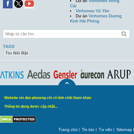
Dự án
Vinhomes Móng
Cái
Vinhomes Vũ Yên
Dự án
Vinhomes Dương
Kinh Hải Phòng
TAGS
Tin Nổi Bật
Website vin đan phượng chỉ có tính chất tham khảo
Thông tin đang được cập nhật...
Trang chủ
Tin tức
Tư vấn
Sitemap