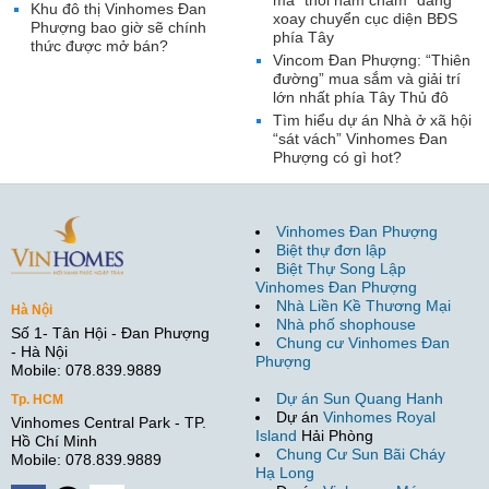
mã “thỏi nam châm” đang
Khu đô thị Vinhomes Đan
xoay chuyển cục diện BĐS
Phượng bao giờ sẽ chính
phía Tây
thức được mở bán?
Vincom Đan Phượng: “Thiên
đường” mua sắm và giải trí
lớn nhất phía Tây Thủ đô
Tìm hiểu dự án Nhà ở xã hội
“sát vách” Vinhomes Đan
Phượng có gì hot?
Vinhomes Đan Phượng
Biệt thự đơn lập
Biệt Thự Song Lập
Vinhomes Đan Phượng
Nhà Liền Kề Thương Mại
Hà Nội
Nhà phố shophouse
Số 1- Tân Hội - Đan Phượng
Chung cư Vinhomes Đan
- Hà Nội
Phượng
Mobile: 078.839.9889
Dự án Sun Quang Hanh
Tp. HCM
Dự án
Vinhomes Royal
Vinhomes Central Park - TP.
Island
Hải Phòng
Hồ Chí Minh
Chung Cư Sun Bãi Cháy
Mobile: 078.839.9889
Hạ Long