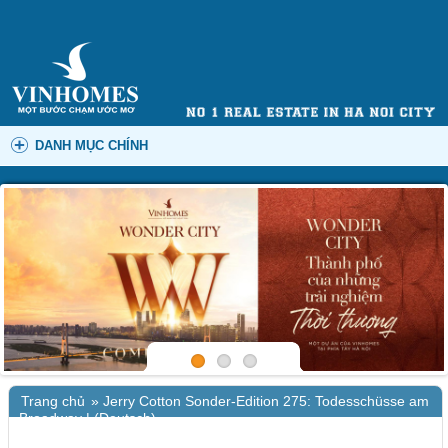
DANH MỤC CHÍNH
Trang chủ
»
Jerry Cotton Sonder-Edition 275: Todesschüsse am
Broadway | (Deutsch)