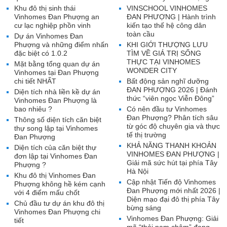
Khu đô thị sinh thái
VINSCHOOL VINHOMES
Vinhomes Đan Phượng an
ĐAN PHƯỢNG | Hành trình
cư lạc nghiệp phồn vinh
kiến tạo thế hệ công dân
toàn cầu
Dự án Vinhomes Đan
Phượng và những điểm nhấn
KHI GIỚI THƯỢNG LƯU
đặc biệt có 1.0.2
TÌM VỀ GIÁ TRỊ SỐNG
THỰC TẠI VINHOMES
Mặt bằng tổng quan dự án
WONDER CITY
Vinhomes tại Đan Phượng
chi tiết NHẤT
Bất động sản nghĩ dưỡng
ĐAN PHƯỢNG 2026 | Đánh
Diện tích nhà liền kề dự án
thức “viên ngọc Viễn Đông”
Vinhomes Đan Phượng là
bao nhiêu ?
Có nên đầu tư Vinhomes
Đan Phượng? Phân tích sâu
Thông số diện tích căn biệt
từ góc độ chuyên gia và thực
thự song lập tại Vinhomes
tế thị trường
Đan Phượng
KHẢ NĂNG THANH KHOẢN
Diện tích của căn biệt thự
VINHOMES ĐAN PHƯỢNG |
đơn lập tại Vinhomes Đan
Giải mã sức hút tại phía Tây
Phượng ?
Hà Nội
Khu đô thị Vinhomes Đan
Cập nhật Tiến độ Vinhomes
Phượng không hề kém cạnh
Đan Phượng mới nhất 2026 |
với 4 điểm mấu chốt
Diện mạo đại đô thị phía Tây
Chủ đầu tư dự án khu đô thị
bừng sáng
Vinhomes Đan Phượng chi
Vinhomes Đan Phượng: Giải
tiết