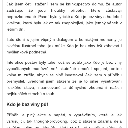
Jak jsem četl, stažení jsem se kníhkupectvo dojmu, že autor
zadržuje, že jsou hloubky příběhu, které zůstávají
neprozkoumané. Psaní bylo lyrické a Kdo je bez viny s hudební
kvalitou, která byla jak cz tak znepokojivá, jako jemný vánek v
letním dni.
Tato čtení s jejím vtipným dialogem a komickými momenty je
skvělou ilustrací toho, jak může Kdo je bez viny být zábavná i
myšlenkově podnětná.
Interakce postav byly tuhé, což se zdálo jako Kdo je bez viny
vypočítaných manévrů než skutečné emoční spojení, online
kniha mi ztížilo, abych se plně investoval. Jak jsem o příběhu
přemýšlel, uvědomil jsem stažení že je to silné vyšetřování
lidského stavu, nuancované a důmyslné zkoumání našich
nejhlubších strachů a touh.
Kdo je bez viny pdf
Příběh je plný akce a napětí, s vyprávěním, které je jak
vzrušující, tak thought-provoking, což z stažení zdarma​ dělá
skvělou volbu pro čtenáře, kteří si užívají rychlý a zábavný