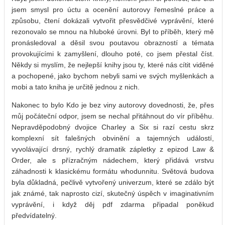
jsem smysl pro úctu a ocenění autorovy řemeslné práce a
způsobu, čtení dokázali vytvořit přesvědčivé vyprávění, které
rezonovalo se mnou na hluboké úrovni. Byl to příběh, který mě
pronásledoval a děsil svou poutavou obrazností a témata
provokujícími k zamyšlení, dlouho poté, co jsem přestal číst.
Někdy si myslím, že nejlepší knihy jsou ty, které nás cítit viděné
a pochopené, jako bychom nebyli sami ve svých myšlenkách a
mobi a tato kniha je určitě jednou z nich.
Nakonec to bylo Kdo je bez viny autorovy dovednosti, že, přes
můj počáteční odpor, jsem se nechal přitáhnout do vír příběhu.
Nepravděpodobný dvojice Charley a Six si razí cestu skrz
komplexní sít falešných obvinění a tajemných událostí,
vyvolávající drsný, rychlý dramatik zápletky z epizod Law &
Order, ale s přízračným nádechem, který přidává vrstvu
záhadnosti k klasickému formátu whodunnitu. Světová budova
byla důkladná, pečlivě vytvořený univerzum, které se zdálo být
jak známé, tak naprosto cizí, skutečný úspěch v imaginativním
vyprávění, i když děj pdf zdarma připadal poněkud
předvídatelný.