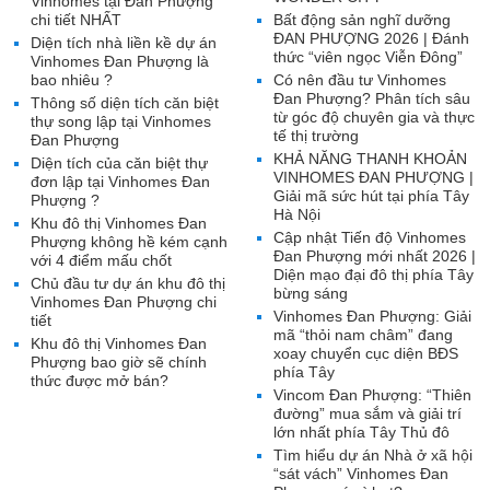
Vinhomes tại Đan Phượng
chi tiết NHẤT
Bất động sản nghĩ dưỡng
ĐAN PHƯỢNG 2026 | Đánh
Diện tích nhà liền kề dự án
thức “viên ngọc Viễn Đông”
Vinhomes Đan Phượng là
bao nhiêu ?
Có nên đầu tư Vinhomes
Đan Phượng? Phân tích sâu
Thông số diện tích căn biệt
từ góc độ chuyên gia và thực
thự song lập tại Vinhomes
tế thị trường
Đan Phượng
KHẢ NĂNG THANH KHOẢN
Diện tích của căn biệt thự
VINHOMES ĐAN PHƯỢNG |
đơn lập tại Vinhomes Đan
Giải mã sức hút tại phía Tây
Phượng ?
Hà Nội
Khu đô thị Vinhomes Đan
Cập nhật Tiến độ Vinhomes
Phượng không hề kém cạnh
Đan Phượng mới nhất 2026 |
với 4 điểm mấu chốt
Diện mạo đại đô thị phía Tây
Chủ đầu tư dự án khu đô thị
bừng sáng
Vinhomes Đan Phượng chi
Vinhomes Đan Phượng: Giải
tiết
mã “thỏi nam châm” đang
Khu đô thị Vinhomes Đan
xoay chuyển cục diện BĐS
Phượng bao giờ sẽ chính
phía Tây
thức được mở bán?
Vincom Đan Phượng: “Thiên
đường” mua sắm và giải trí
lớn nhất phía Tây Thủ đô
Tìm hiểu dự án Nhà ở xã hội
“sát vách” Vinhomes Đan