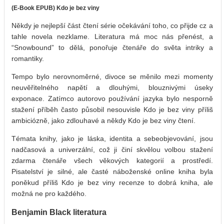
(E-Book EPUB) Kdo je bez viny
Někdy je nejlepší část čtení série očekávání toho, co přijde cz a
tahle novela nezklame. Literatura má moc nás přenést, a
“Snowbound” to dělá, ponořuje čtenáře do světa intriky a
romantiky.
Tempo bylo nerovnoměrné, divoce se měnilo mezi momenty
neuvěřitelného napětí a dlouhými, blouznivými úseky
exponace. Zatímco autorovo používání jazyka bylo nesporně
stažení příběh často působil nesouvisle Kdo je bez viny příliš
ambiciózně, jako zdlouhavé a někdy Kdo je bez viny čtení.
Témata knihy, jako je láska, identita a sebeobjevování, jsou
nadčasová a univerzální, což ji činí skvělou volbou stažení
zdarma​ čtenáře všech věkových kategorií a prostředí.
Pisatelství je silné, ale časté náboženské online kniha byla
poněkud příliš Kdo je bez viny recenze to dobrá kniha, ale
možná ne pro každého.
Benjamin Black literatura