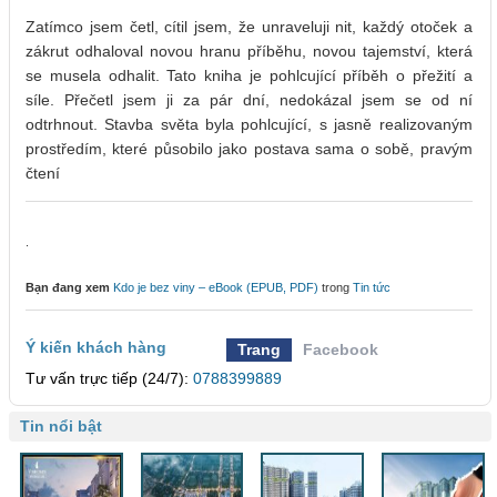
Zatímco jsem četl, cítil jsem, že unraveluji nit, každý otoček a
zákrut odhaloval novou hranu příběhu, novou tajemství, která
se musela odhalit. Tato kniha je pohlcující příběh o přežití a
síle. Přečetl jsem ji za pár dní, nedokázal jsem se od ní
odtrhnout. Stavba světa byla pohlcující, s jasně realizovaným
prostředím, které působilo jako postava sama o sobě, pravým
čtení
.
Bạn đang xem
Kdo je bez viny – eBook (EPUB, PDF)
trong
Tin tức
Ý kiến khách hàng
Trang
Facebook
Tư vấn trực tiếp (24/7):
0788399889
Tin nổi bật