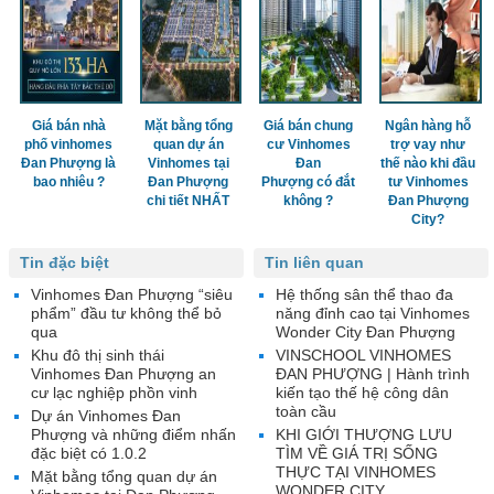
Giá bán nhà
Mặt bằng tổng
Giá bán chung
Ngân hàng hỗ
phố vinhomes
quan dự án
cư Vinhomes
trợ vay như
Đan Phượng là
Vinhomes tại
Đan
thế nào khi đầu
bao nhiêu ?
Đan Phượng
Phượng có đắt
tư Vinhomes
chi tiết NHẤT
không ?
Đan Phượng
City?
Tin đặc biệt
Tin liên quan
Vinhomes Đan Phượng “siêu
Hệ thống sân thể thao đa
phẩm” đầu tư không thể bỏ
năng đỉnh cao tại Vinhomes
qua
Wonder City Đan Phượng
Khu đô thị sinh thái
VINSCHOOL VINHOMES
Vinhomes Đan Phượng an
ĐAN PHƯỢNG | Hành trình
cư lạc nghiệp phồn vinh
kiến tạo thế hệ công dân
toàn cầu
Dự án Vinhomes Đan
Phượng và những điểm nhấn
KHI GIỚI THƯỢNG LƯU
đặc biệt có 1.0.2
TÌM VỀ GIÁ TRỊ SỐNG
THỰC TẠI VINHOMES
Mặt bằng tổng quan dự án
WONDER CITY