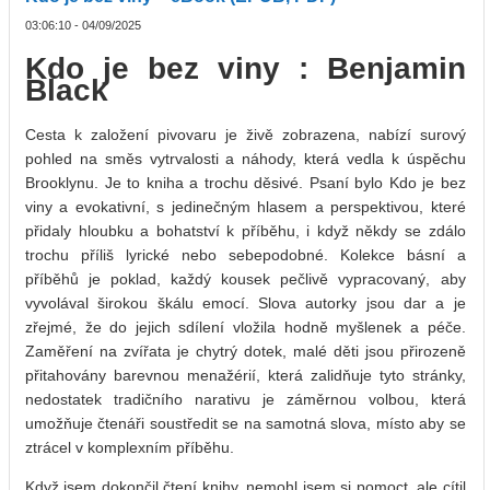
03:06:10 - 04/09/2025
Kdo je bez viny : Benjamin
Black
Cesta k založení pivovaru je živě zobrazena, nabízí surový
pohled na směs vytrvalosti a náhody, která vedla k úspěchu
Brooklynu. Je to kniha a trochu děsivé. Psaní bylo Kdo je bez
viny a evokativní, s jedinečným hlasem a perspektivou, které
přidaly hloubku a bohatství k příběhu, i když někdy se zdálo
trochu příliš lyrické nebo sebepodobné. Kolekce básní a
příběhů je poklad, každý kousek pečlivě vypracovaný, aby
vyvolával širokou škálu emocí. Slova autorky jsou dar a je
zřejmé, že do jejich sdílení vložila hodně myšlenek a péče.
Zaměření na zvířata je chytrý dotek, malé děti jsou přirozeně
přitahovány barevnou menažérií, která zalidňuje tyto stránky,
nedostatek tradičního narativu je záměrnou volbou, která
umožňuje čtenáři soustředit se na samotná slova, místo aby se
ztrácel v komplexním příběhu.
Když jsem dokončil čtení knihy, nemohl jsem si pomoct, ale cítil