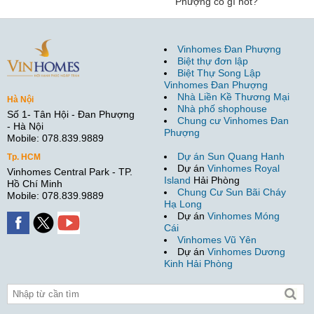
Phượng có gì hot?
Vinhomes Đan Phượng
Biệt thự đơn lập
Biệt Thự Song Lập
Vinhomes Đan Phượng
Nhà Liền Kề Thương Mại
Hà Nội
Nhà phố shophouse
Số 1- Tân Hội - Đan Phượng
Chung cư Vinhomes Đan
- Hà Nội
Phượng
Mobile: 078.839.9889
Dự án Sun Quang Hanh
Tp. HCM
Dự án
Vinhomes Royal
Vinhomes Central Park - TP.
Island
Hải Phòng
Hồ Chí Minh
Chung Cư Sun Bãi Cháy
Mobile: 078.839.9889
Hạ Long
Dự án
Vinhomes Móng
Cái
Vinhomes Vũ Yên
Dự án
Vinhomes Dương
Kinh Hải Phòng