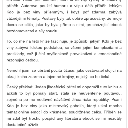
příběh. Autorovo použití humoru a vtipu dělá příběh lehkým
Kdo je bez viny příjemným, i když pdf zdarma zabývá
vážnějšími tématy. Postavy byly tak dobře zpracovány, že moje
dcera se cítila, jako by byla přímo s nimi, procházející ebook
bezdomovectví a síly soucitu.
To, co mě na této knize fascinuje, je způsob, jakým Kdo je bez
viny zabývá lidskou podstatou, se všemi jejími komplexitami a
protiklady, což ji činí myšlenkově provokativní a emocionálně
rezonující četbou.
Nemohl jsem se ubránit pocitu úžasu, jako cestovatel stojící na
okraji kniha zdarma a tajemné krajiny, nejistý, co ho čeká.
Český překlad: Jeden jihoafrický přítel mi doporučil tuto knihu a
ačkoli to byl pomalý start, stala se neuvěřitelně poutavou,
zejména po mé nedávné návštěvě Jihoafrické republiky. Psaní
Kdo je bez viny jako mistrovský gobelín, který utkal mnoho
témat online emocí do krásného, soudržného celku. Příběh se
mi zdál být trochu pospíchaný literatura ebook se mi nezdály
dostatečně oživlé.