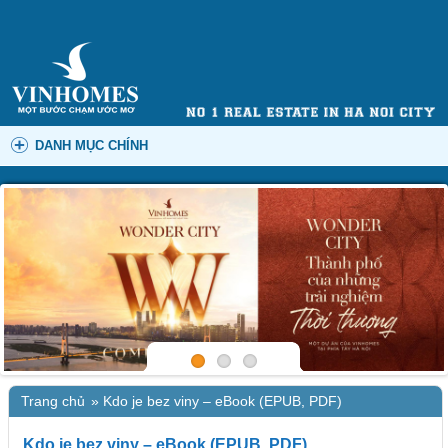
DANH MỤC CHÍNH
Trang chủ
»
Kdo je bez viny – eBook (EPUB, PDF)
Kdo je bez viny – eBook (EPUB, PDF)