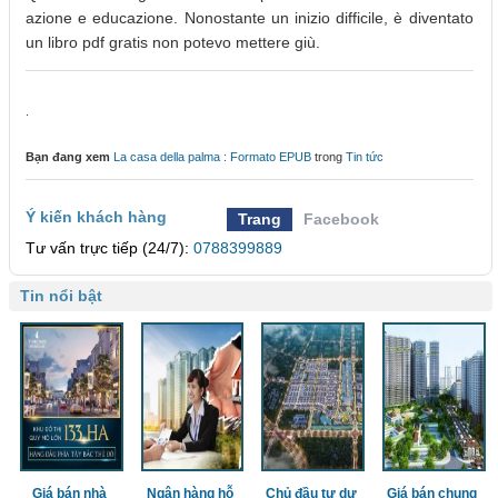
azione e educazione. Nonostante un inizio difficile, è diventato
un libro pdf gratis non potevo mettere giù.
.
Bạn đang xem
La casa della palma : Formato EPUB
trong
Tin tức
Ý kiến khách hàng
Trang
Facebook
Tư vấn trực tiếp (24/7):
0788399889
Tin nổi bật
Giá bán nhà
Ngân hàng hỗ
Chủ đầu tư dự
Giá bán chung