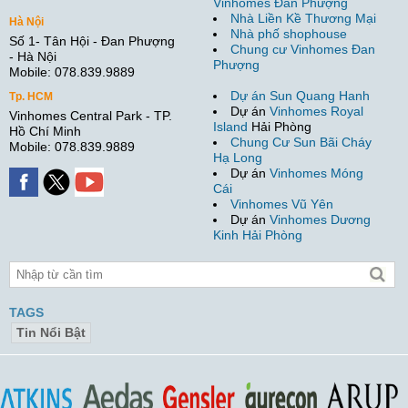
Vinhomes Đan Phượng
Nhà Liền Kề Thương Mại
Hà Nội
Nhà phố shophouse
Số 1- Tân Hội - Đan Phượng
Chung cư Vinhomes Đan
- Hà Nội
Phượng
Mobile: 078.839.9889
Dự án Sun Quang Hanh
Tp. HCM
Dự án
Vinhomes Royal
Vinhomes Central Park - TP.
Island
Hải Phòng
Hồ Chí Minh
Chung Cư Sun Bãi Cháy
Mobile: 078.839.9889
Hạ Long
Dự án
Vinhomes Móng
Cái
Vinhomes Vũ Yên
Dự án
Vinhomes Dương
Kinh Hải Phòng
TAGS
Tin Nổi Bật