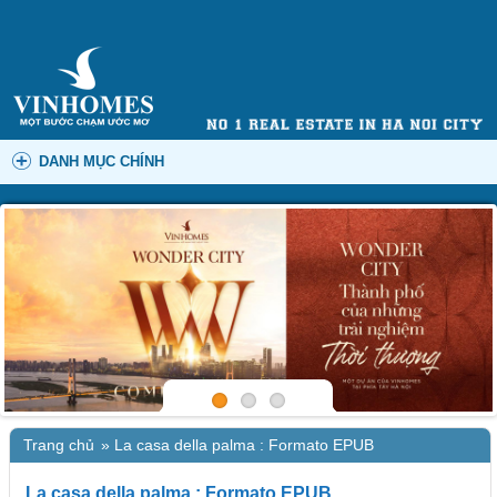
DANH MỤC CHÍNH
Trang chủ
»
La casa della palma : Formato EPUB
La casa della palma : Formato EPUB