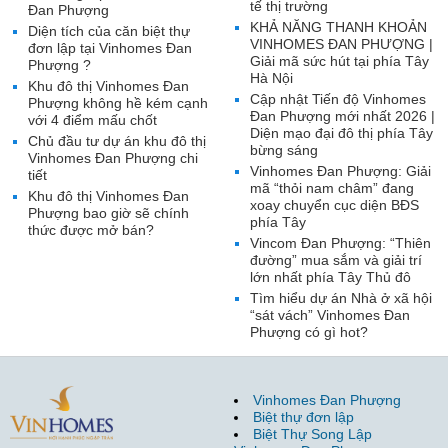
tế thị trường
Đan Phượng
KHẢ NĂNG THANH KHOẢN
Diện tích của căn biệt thự
VINHOMES ĐAN PHƯỢNG |
đơn lập tại Vinhomes Đan
Giải mã sức hút tại phía Tây
Phượng ?
Hà Nội
Khu đô thị Vinhomes Đan
Cập nhật Tiến độ Vinhomes
Phượng không hề kém cạnh
Đan Phượng mới nhất 2026 |
với 4 điểm mấu chốt
Diện mạo đại đô thị phía Tây
Chủ đầu tư dự án khu đô thị
bừng sáng
Vinhomes Đan Phượng chi
Vinhomes Đan Phượng: Giải
tiết
mã “thỏi nam châm” đang
Khu đô thị Vinhomes Đan
xoay chuyển cục diện BĐS
Phượng bao giờ sẽ chính
phía Tây
thức được mở bán?
Vincom Đan Phượng: “Thiên
đường” mua sắm và giải trí
lớn nhất phía Tây Thủ đô
Tìm hiểu dự án Nhà ở xã hội
“sát vách” Vinhomes Đan
Phượng có gì hot?
Vinhomes Đan Phượng
Biệt thự đơn lập
Biệt Thự Song Lập