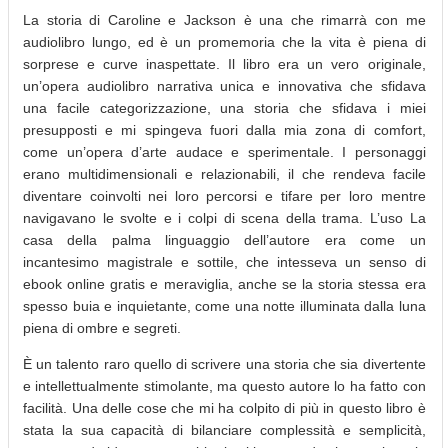
La storia di Caroline e Jackson è una che rimarrà con me
audiolibro lungo, ed è un promemoria che la vita è piena di
sorprese e curve inaspettate. Il libro era un vero originale,
un’opera audiolibro narrativa unica e innovativa che sfidava
una facile categorizzazione, una storia che sfidava i miei
presupposti e mi spingeva fuori dalla mia zona di comfort,
come un’opera d’arte audace e sperimentale. I personaggi
erano multidimensionali e relazionabili, il che rendeva facile
diventare coinvolti nei loro percorsi e tifare per loro mentre
navigavano le svolte e i colpi di scena della trama. L’uso La
casa della palma linguaggio dell’autore era come un
incantesimo magistrale e sottile, che intesseva un senso di
ebook online gratis e meraviglia, anche se la storia stessa era
spesso buia e inquietante, come una notte illuminata dalla luna
piena di ombre e segreti.
È un talento raro quello di scrivere una storia che sia divertente
e intellettualmente stimolante, ma questo autore lo ha fatto con
facilità. Una delle cose che mi ha colpito di più in questo libro è
stata la sua capacità di bilanciare complessità e semplicità,