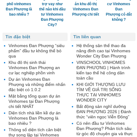
phố vinhomes
trợ vay như
án khu đô thị
cư Vinhomes
Đan Phượng là
thế nào khi đầu
Vinhomes Đan
Đan
bao nhiêu ?
tư Vinhomes
Phượng chi tiết
Phượng có đắt
Đan Phượng
không ?
City?
Tin đặc biệt
Tin liên quan
Vinhomes Đan Phượng “siêu
Hệ thống sân thể thao đa
phẩm” đầu tư không thể bỏ
năng đỉnh cao tại Vinhomes
qua
Wonder City Đan Phượng
Khu đô thị sinh thái
VINSCHOOL VINHOMES
Vinhomes Đan Phượng an
ĐAN PHƯỢNG | Hành trình
cư lạc nghiệp phồn vinh
kiến tạo thế hệ công dân
toàn cầu
Dự án Vinhomes Đan
Phượng và những điểm nhấn
KHI GIỚI THƯỢNG LƯU
đặc biệt có 1.0.2
TÌM VỀ GIÁ TRỊ SỐNG
THỰC TẠI VINHOMES
Mặt bằng tổng quan dự án
WONDER CITY
Vinhomes tại Đan Phượng
chi tiết NHẤT
Bất động sản nghĩ dưỡng
ĐAN PHƯỢNG 2026 | Đánh
Diện tích nhà liền kề dự án
thức “viên ngọc Viễn Đông”
Vinhomes Đan Phượng là
bao nhiêu ?
Có nên đầu tư Vinhomes
Đan Phượng? Phân tích sâu
Thông số diện tích căn biệt
từ góc độ chuyên gia và thực
thự song lập tại Vinhomes