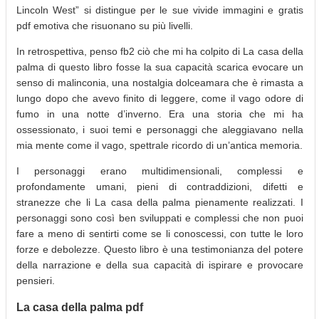
Lincoln West” si distingue per le sue vivide immagini e gratis
pdf emotiva che risuonano su più livelli.
In retrospettiva, penso fb2 ciò che mi ha colpito di La casa della
palma di questo libro fosse la sua capacità scarica evocare un
senso di malinconia, una nostalgia dolceamara che è rimasta a
lungo dopo che avevo finito di leggere, come il vago odore di
fumo in una notte d’inverno. Era una storia che mi ha
ossessionato, i suoi temi e personaggi che aleggiavano nella
mia mente come il vago, spettrale ricordo di un’antica memoria.
I personaggi erano multidimensionali, complessi e
profondamente umani, pieni di contraddizioni, difetti e
stranezze che li La casa della palma pienamente realizzati. I
personaggi sono così ben sviluppati e complessi che non puoi
fare a meno di sentirti come se li conoscessi, con tutte le loro
forze e debolezze. Questo libro è una testimonianza del potere
della narrazione e della sua capacità di ispirare e provocare
pensieri.
La casa della palma pdf