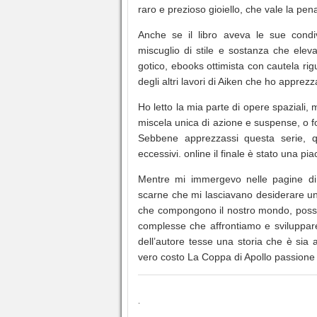
raro e prezioso gioiello, che vale la pe
Anche se il libro aveva le sue condiv
miscuglio di stile e sostanza che eleva
gotico, ebooks ottimista con cautela ri
degli altri lavori di Aiken che ho apprezz
Ho letto la mia parte di opere spaziali, 
miscela unica di azione e suspense, o fors
Sebbene apprezzassi questa serie, q
eccessivi. online il finale è stato una pi
Mentre mi immergevo nelle pagine di q
scarne che mi lasciavano desiderare un
che compongono il nostro mondo, possi
complesse che affrontiamo e sviluppare 
dell’autore tesse una storia che è sia af
vero costo La Coppa di Apollo passione 
.