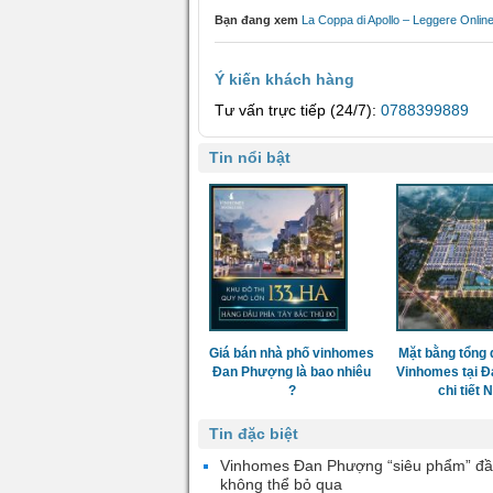
Bạn đang xem
La Coppa di Apollo – Leggere Onlin
Ý kiến khách hàng
Tư vấn trực tiếp (24/7):
0788399889
Tin nổi bật
Giá bán nhà phố vinhomes
Mặt bằng tổng 
Đan Phượng là bao nhiêu
Vinhomes tại 
?
chi tiết
Tin đặc biệt
Vinhomes Đan Phượng “siêu phẩm” đầ
không thể bỏ qua