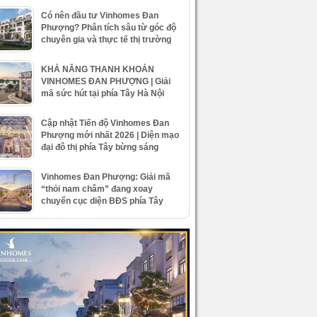
Có nên đầu tư Vinhomes Đan
Phượng? Phân tích sâu từ góc độ
chuyên gia và thực tế thị trường
KHẢ NĂNG THANH KHOẢN
VINHOMES ĐAN PHƯỢNG | Giải
mã sức hút tại phía Tây Hà Nội
Cập nhật Tiến độ Vinhomes Đan
Phượng mới nhất 2026 | Diện mạo
đại đô thị phía Tây bừng sáng
Vinhomes Đan Phượng: Giải mã
“thỏi nam châm” đang xoay
chuyển cục diện BĐS phía Tây