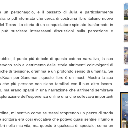
e un personaggio, e il passato di Julia è particolarmente
aliano pdf riformata che cerca di costruirsi libro italiano nuova
 del Texas. La storia di un conquistatore spietato trasformato in
può suscitare interessanti discussioni sulla percezione e
bbio, il punto più debole di questa catena narrativa, la sua
servono solo a detrimento delle storie altrimenti coinvolgenti di
riche di tensione, dramma e un profondo senso di umanità. Se
e McKean per Sandman, questo libro è un must. Mostra la sua
o che più persone non siano familiari con il suo altro lavoro.
o, ma erano sparsi in una narrazione che altrimenti sembrava
esplorazione dell’esperienza online una che sollevava importanti
ardina, mi sentivo come se stessi scoprendo un pezzo di storia
la scrittura era così evocativa che potevo quasi sentire il fumo e
i libri nella mia vita, ma questo è qualcosa di speciale, come un