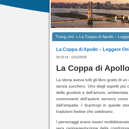
Trang chủ
»
La Coppa di Apollo – Legg
La Coppa di Apollo – Leggere On
16:23:14 - 12/12/2025
La Coppa di Apoll
La storia aveva tutti gli libro gratis di 
senza zucchero. Uno degli aspetti più 
della giustizia e dell’amore, ambienta
commoventi dell’autore servono come 
dall’empatia. I licantropi in queste s
tradizioni festive che celebrano.
I personaggi erano esseri multidimension
vera rappresentazione della condizion