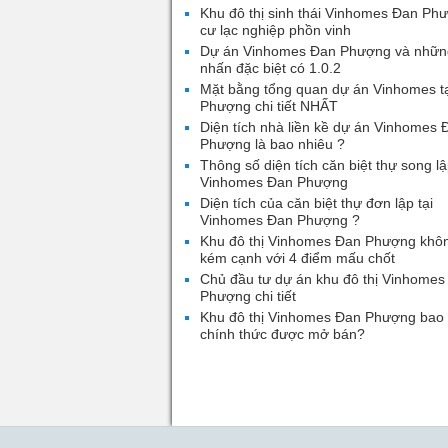
Khu đô thị sinh thái Vinhomes Đan Ph
cư lạc nghiệp phồn vinh
Dự án Vinhomes Đan Phượng và nhữn
nhấn đặc biệt có 1.0.2
Mặt bằng tổng quan dự án Vinhomes t
Phượng chi tiết NHẤT
Diện tích nhà liền kề dự án Vinhomes 
Phượng là bao nhiêu ?
Thông số diện tích căn biệt thự song lậ
Vinhomes Đan Phượng
Diện tích của căn biệt thự đơn lập tại
Vinhomes Đan Phượng ?
Khu đô thị Vinhomes Đan Phượng khô
kém cạnh với 4 điểm mấu chốt
Chủ đầu tư dự án khu đô thị Vinhomes
Phượng chi tiết
Khu đô thị Vinhomes Đan Phượng bao 
chính thức được mở bán?