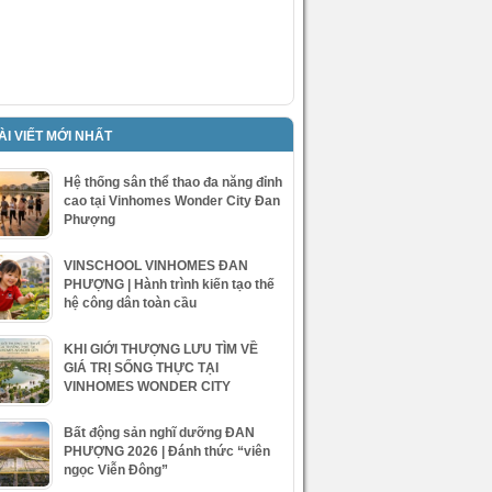
ÀI VIẾT MỚI NHẤT
Hệ thống sân thể thao đa năng đỉnh
cao tại Vinhomes Wonder City Đan
Phượng
VINSCHOOL VINHOMES ĐAN
PHƯỢNG | Hành trình kiến tạo thế
hệ công dân toàn cầu
KHI GIỚI THƯỢNG LƯU TÌM VỀ
GIÁ TRỊ SỐNG THỰC TẠI
VINHOMES WONDER CITY
Bất động sản nghĩ dưỡng ĐAN
PHƯỢNG 2026 | Đánh thức “viên
ngọc Viễn Đông”