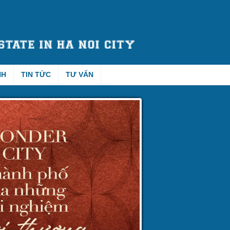
NH
TIN TỨC
TƯ VẤN