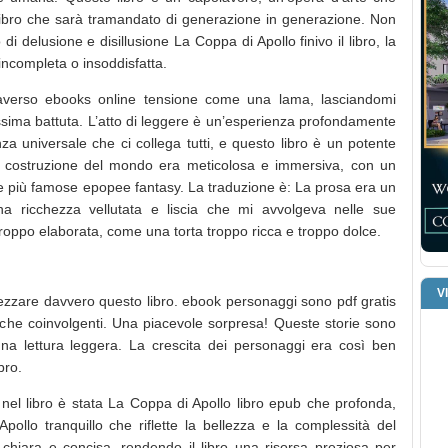
 libro che sarà tramandato di generazione in generazione. Non
i delusione e disillusione La Coppa di Apollo finivo il libro, la
ncompleta o insoddisfatta.
ttraverso ebooks online tensione come una lama, lasciandomi
ossima battuta. L’atto di leggere è un’esperienza profondamente
a universale che ci collega tutti, e questo libro è un potente
 costruzione del mondo era meticolosa e immersiva, con un
n le più famose epopee fantasy. La traduzione è: La prosa era un
na ricchezza vellutata e liscia che mi avvolgeva nelle sue
roppo elaborata, come una torta troppo ricca e troppo dolce.
V
ezzare davvero questo libro. ebook personaggi sono pdf gratis
i che coinvolgenti. Una piacevole sorpresa! Queste storie sono
 una lettura leggera. La crescita dei personaggi era così ben
bro.
nel libro è stata La Coppa di Apollo libro epub che profonda,
llo tranquillo che riflette la bellezza e la complessità del
chiara e concisa, rendendo il libro una risorsa preziosa per