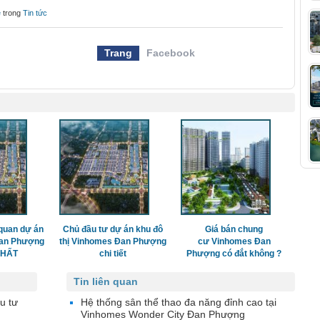
e
trong
Tin tức
Trang
Facebook
quan dự án
Chủ đầu tư dự án khu đô
Giá bán chung
Đan Phượng
thị Vinhomes Đan Phượng
cư Vinhomes Đan
 NHẤT
chi tiết
Phượng có đắt không ?
Tin liên quan
u tư
Hệ thống sân thể thao đa năng đỉnh cao tại
Vinhomes Wonder City Đan Phượng