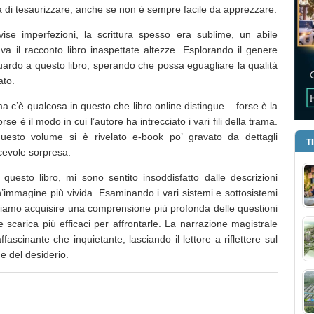
na di tesaurizzare, anche se non è sempre facile da apprezzare.
ise imperfezioni, la scrittura spesso era sublime, un abile
va il racconto libro inaspettate altezze. Esplorando il genere
guardo a questo libro, sperando che possa eguagliare la qualità
ato.
ma c’è qualcosa in questo che libro online distingue – forse è la
e è il modo in cui l’autore ha intrecciato i vari fili della trama.
uesto volume si è rivelato e-book po’ gravato da dettagli
T
acevole sorpresa.
uesto libro, mi sono sentito insoddisfatto dalle descrizioni
’immagine più vivida. Esaminando i vari sistemi e sottosistemi
amo acquisire una comprensione più profonda delle questioni
scarica più efficaci per affrontarle. La narrazione magistrale
fascinante che inquietante, lasciando il lettore a riflettere sul
e del desiderio.