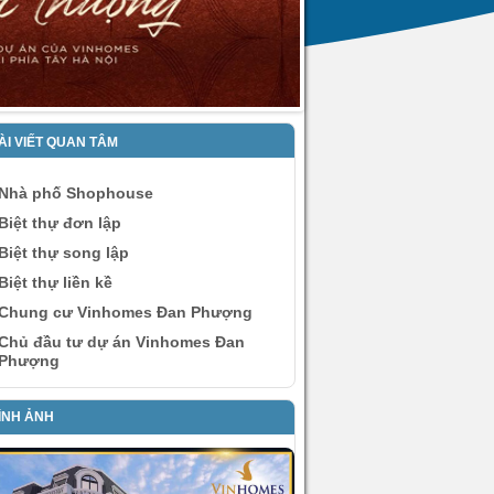
ÀI VIẾT QUAN TÂM
Nhà phố Shophouse
Biệt thự đơn lập
Biệt thự song lập
Biệt thự liền kề
Chung cư Vinhomes Đan Phượng
Chủ đầu tư dự án Vinhomes Đan
Phượng
ÌNH ẢNH