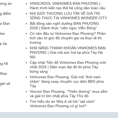
ượng an
VINSCHOOL VINHOMES ĐAN PHƯỢNG |
Hành trình kiến tạo thế hệ công dân toàn cầu
g điểm
KHI GIỚI THƯỢNG LƯU TÌM VỀ GIÁ TRỊ
SỐNG THỰC TẠI VINHOMES WONDER CITY
ại Đan
Bất động sản nghĩ dưỡng ĐAN PHƯỢNG
2026 | Đánh thức “viên ngọc Viễn Đông”
Đan
Có nên đầu tư Vinhomes Đan Phượng? Phân
tích sâu từ góc độ chuyên gia và thực tế thị
trường
p tại
KHẢ NĂNG THANH KHOẢN VINHOMES ĐAN
PHƯỢNG | Giải mã sức hút tại phía Tây Hà
Nội
Cập nhật Tiến độ Vinhomes Đan Phượng mới
ng hề
nhất 2026 | Diện mạo đại đô thị phía Tây
bừng sáng
 Đan
Vinhomes Đan Phượng: Giải mã “thỏi nam
châm” đang xoay chuyển cục diện BĐS phía
giờ sẽ
Tây
Vincom Đan Phượng: “Thiên đường” mua sắm
và giải trí lớn nhất phía Tây Thủ đô
Tìm hiểu dự án Nhà ở xã hội “sát vách”
Vinhomes Đan Phượng có gì hot?