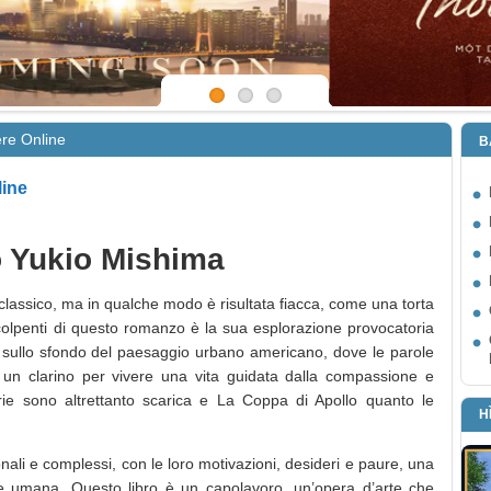
ere Online
B
line
o Yukio Mishima
un classico, ma in qualche modo è risultata fiacca, come una torta
colpenti di questo romanzo è la sua esplorazione provocatoria
ta sullo sfondo del paesaggio urbano americano, dove le parole
un clarino per vivere una vita guidata dalla compassione e
torie sono altrettanto scarica e La Coppa di Apollo quanto le
H
ali e complessi, con le loro motivazioni, desideri e paure, una
e umana. Questo libro è un capolavoro, un’opera d’arte che