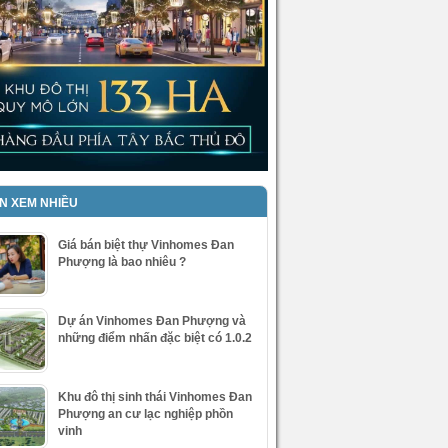
IN XEM NHIỀU
Giá bán biệt thự Vinhomes Đan
Phượng là bao nhiêu ?
Dự án Vinhomes Đan Phượng và
những điểm nhấn đặc biệt có 1.0.2
Khu đô thị sinh thái Vinhomes Đan
Phượng an cư lạc nghiệp phồn
vinh