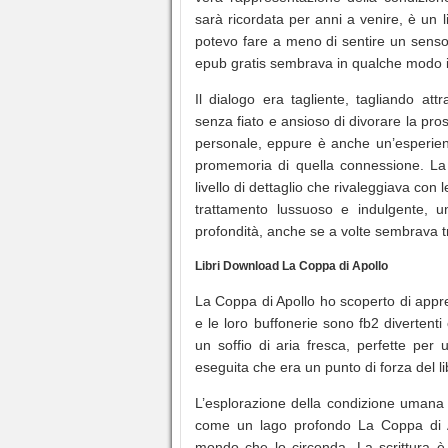
sarà ricordata per anni a venire, è un
potevo fare a meno di sentire un senso d
epub gratis sembrava in qualche modo i
Il dialogo era tagliente, tagliando a
senza fiato e ansioso di divorare la pr
personale, eppure è anche un’esperienz
promemoria di quella connessione. La
livello di dettaglio che rivaleggiava co
trattamento lussuoso e indulgente, u
profondità, anche se a volte sembrava t
Libri Download La Coppa di Apollo
La Coppa di Apollo ho scoperto di appr
e le loro buffonerie sono fb2 divertent
un soffio di aria fresca, perfette per
eseguita che era un punto di forza del li
L’esplorazione della condizione umana 
come un lago profondo La Coppa di Apo
mondo che lo circonda. La scrittura è 