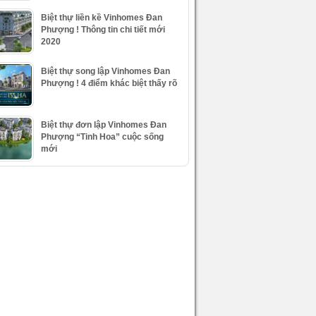
Biệt thự liền kề Vinhomes Đan
Phượng ! Thông tin chi tiết mới
2020
Biệt thự song lập Vinhomes Đan
Phượng ! 4 điểm khác biệt thấy rõ
Biệt thự đơn lập Vinhomes Đan
Phượng “Tinh Hoa” cuộc sống
mới