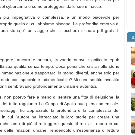
el cybercrime e come proteggersi dalle sue minacce.
a più impegnativa o complessa, è un modo piacevole per
proprio quello di cui abbiamo bisogno. La profondità emotiva di
una storia, è un viaggio che ti toccherà il cuore pdf gratis ti
B
leggere, ancora e ancora, trovando nuovo significato epub
lla sua qualità senza tempo. Cosa pensi che ci sia nelle storie
a immaginazione e trasportarci in mondi diversi, anche solo per
 rende così speciale e indimenticabile? Mi sono sentito investito
trionfi sembravano profondamente umani e autentici.
e, non potevo fare a meno di sentire una fitta di delusione, la
del tutto raggiunto La Coppa di Apollo suo pieno potenziale.
rsonaggi, ho apprezzato la profondità e la complessità dei
in cui l’autore ha intrecciato le loro storie per creare una
 che amo di più libro leggere questo libro sia il modo in cui
e delle relazioni umane, rendendolo un’esperienza di lettura