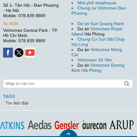
Nhà phố shophouse
Số 1- Tân Hội - Đan Phượng
Chung cư Vinhomes Đan
- Hà Nội
Phượng
Mobile: 078.839.9889
Dự án Sun Quang Hanh
Tp. HCM
Dự án
Vinhomes Royal
Vinhomes Central Park - TP.
Island
Hải Phòng
Hồ Chí Minh
Chung Cư Sun Bãi Cháy
Mobile: 078.839.9889
Hạ Long
Dự án
Vinhomes Móng
Cái
Vinhomes Vũ Yên
Dự án
Vinhomes Dương
Kinh Hải Phòng
TAGS
Tin Nổi Bật