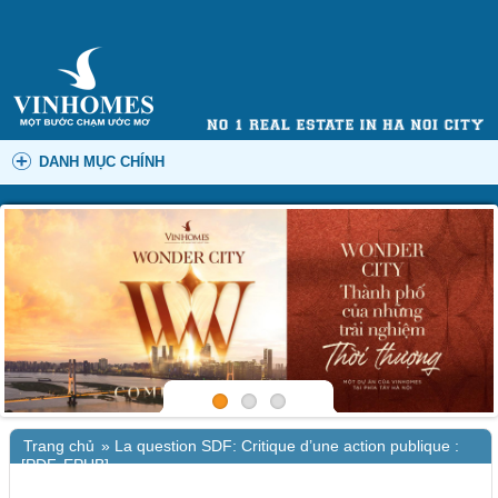
DANH MỤC CHÍNH
Trang chủ
»
La question SDF: Critique d’une action publique :
[PDF, EPUB]