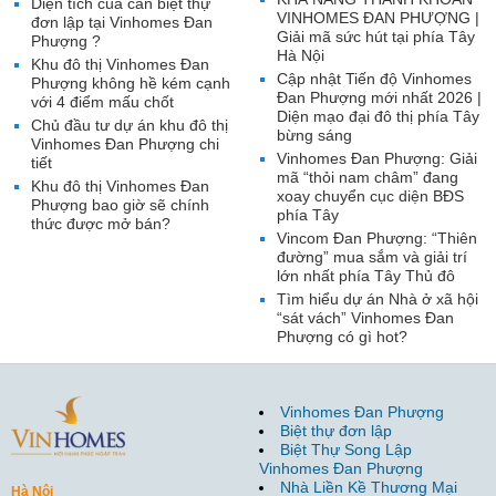
Diện tích của căn biệt thự
VINHOMES ĐAN PHƯỢNG |
đơn lập tại Vinhomes Đan
Giải mã sức hút tại phía Tây
Phượng ?
Hà Nội
Khu đô thị Vinhomes Đan
Cập nhật Tiến độ Vinhomes
Phượng không hề kém cạnh
Đan Phượng mới nhất 2026 |
với 4 điểm mấu chốt
Diện mạo đại đô thị phía Tây
Chủ đầu tư dự án khu đô thị
bừng sáng
Vinhomes Đan Phượng chi
Vinhomes Đan Phượng: Giải
tiết
mã “thỏi nam châm” đang
Khu đô thị Vinhomes Đan
xoay chuyển cục diện BĐS
Phượng bao giờ sẽ chính
phía Tây
thức được mở bán?
Vincom Đan Phượng: “Thiên
đường” mua sắm và giải trí
lớn nhất phía Tây Thủ đô
Tìm hiểu dự án Nhà ở xã hội
“sát vách” Vinhomes Đan
Phượng có gì hot?
Vinhomes Đan Phượng
Biệt thự đơn lập
Biệt Thự Song Lập
Vinhomes Đan Phượng
Nhà Liền Kề Thương Mại
Hà Nội