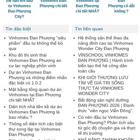
thế nào khi đầu
Vinhomes Đan
Vinhomes tại
Đan
tư Vinhomes
Phượng chi tiết
Đan Phượng
Phượng có đắt
Đan Phượng
chi tiết NHẤT
không ?
City?
Tin đặc biệt
Tin liên quan
Vinhomes Đan Phượng “siêu
Hệ thống sân thể thao đa
phẩm” đầu tư không thể bỏ
năng đỉnh cao tại Vinhomes
qua
Wonder City Đan Phượng
Khu đô thị sinh thái
VINSCHOOL VINHOMES
Vinhomes Đan Phượng an
ĐAN PHƯỢNG | Hành trình
cư lạc nghiệp phồn vinh
kiến tạo thế hệ công dân
toàn cầu
Dự án Vinhomes Đan
Phượng và những điểm nhấn
KHI GIỚI THƯỢNG LƯU
đặc biệt có 1.0.2
TÌM VỀ GIÁ TRỊ SỐNG
THỰC TẠI VINHOMES
Mặt bằng tổng quan dự án
WONDER CITY
Vinhomes tại Đan Phượng
chi tiết NHẤT
Bất động sản nghĩ dưỡng
ĐAN PHƯỢNG 2026 | Đánh
Diện tích nhà liền kề dự án
thức “viên ngọc Viễn Đông”
Vinhomes Đan Phượng là
bao nhiêu ?
Có nên đầu tư Vinhomes
Đan Phượng? Phân tích sâu
Thông số diện tích căn biệt
từ góc độ chuyên gia và thực
thự song lập tại Vinhomes
tế thị trường
Đan Phượng
KHẢ NĂNG THANH KHOẢN