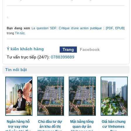
.
Bạn đang xem
La question SDF: Critique d’une action publique : [PDF, EPUB]
trong
Tin tức
Ý kiến khách hàng
Trang
Facebook
Tư vấn trực tiếp (24/7):
0788399889
Tin nổi bật
Ngân hàng hỗ
Chủ đầu tư dự
Mặt bằng tổng
Giá bán chung
trợ vay như
án khu đô thị
quan dự án
cư Vinhomes