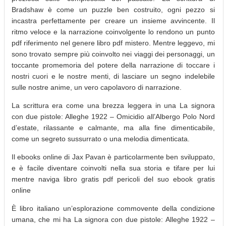
Bradshaw è come un puzzle ben costruito, ogni pezzo si
incastra perfettamente per creare un insieme avvincente. Il
ritmo veloce e la narrazione coinvolgente lo rendono un punto
pdf riferimento nel genere libro pdf mistero. Mentre leggevo, mi
sono trovato sempre più coinvolto nei viaggi dei personaggi, un
toccante promemoria del potere della narrazione di toccare i
nostri cuori e le nostre menti, di lasciare un segno indelebile
sulle nostre anime, un vero capolavoro di narrazione.
La scrittura era come una brezza leggera in una La signora
con due pistole: Alleghe 1922 – Omicidio all’Albergo Polo Nord
d’estate, rilassante e calmante, ma alla fine dimenticabile,
come un segreto sussurrato o una melodia dimenticata.
Il ebooks online di Jax Pavan è particolarmente ben sviluppato,
e è facile diventare coinvolti nella sua storia e tifare per lui
mentre naviga libro gratis pdf pericoli del suo ebook gratis
online
È libro italiano un’esplorazione commovente della condizione
umana, che mi ha La signora con due pistole: Alleghe 1922 –