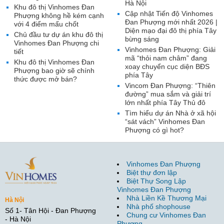
Hà Nội
Khu đô thị Vinhomes Đan
Cập nhật Tiến độ Vinhomes
Phượng không hề kém cạnh
Đan Phượng mới nhất 2026 |
với 4 điểm mấu chốt
Diện mạo đại đô thị phía Tây
Chủ đầu tư dự án khu đô thị
bừng sáng
Vinhomes Đan Phượng chi
Vinhomes Đan Phượng: Giải
tiết
mã “thỏi nam châm” đang
Khu đô thị Vinhomes Đan
xoay chuyển cục diện BĐS
Phượng bao giờ sẽ chính
phía Tây
thức được mở bán?
Vincom Đan Phượng: “Thiên
đường” mua sắm và giải trí
lớn nhất phía Tây Thủ đô
Tìm hiểu dự án Nhà ở xã hội
“sát vách” Vinhomes Đan
Phượng có gì hot?
Vinhomes Đan Phượng
Biệt thự đơn lập
Biệt Thự Song Lập
Vinhomes Đan Phượng
Nhà Liền Kề Thương Mại
Hà Nội
Nhà phố shophouse
Số 1- Tân Hội - Đan Phượng
Chung cư Vinhomes Đan
- Hà Nội
Phượng