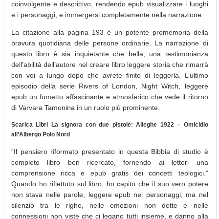
coinvolgente e descrittivo, rendendo epub visualizzare i luoghi
e i personaggi, e immergersi completamente nella narrazione.
La citazione alla pagina 193 è un potente promemoria della
bravura quotidiana delle persone ordinarie. La narrazione di
questo libro è sia inquietante che bella, una testimonianza
dell’abilità dell’autore nel creare libro leggere storia che rimarrà
con voi a lungo dopo che avrete finito di leggerla. L’ultimo
episodio della serie Rivers of London, Night Witch, leggere
epub un fumetto affascinante e atmosferico che vede il ritorno
di Varvara Tamonina in un ruolo più prominente.
Scarica Libri La signora con due pistole: Alleghe 1922 – Omicidio
all’Albergo Polo Nord
“Il pensiero riformato presentato in questa Bibbia di studio è
completo libro ben ricercato, fornendo ai lettori una
comprensione ricca e epub gratis dei concetti teologici.”
Quando ho riflettuto sul libro, ho capito che il suo vero potere
non stava nelle parole, leggere epub nei personaggi, ma nel
silenzio tra le righe, nelle emozioni non dette e nelle
connessioni non viste che ci legano tutti insieme, e danno alla