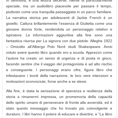
In definitiva, è una lettura decente, niente di particolarmente
speciale, ma un audiolibro piacevole per passare il tempo,
piuttosto come una tranquilla passeggiata in un parco familiare.
La narrativa storica per adolescenti di Jackie French è un
gioiello. Cattura brillantemente l’essenza di Giulietta come una
giovane donna forte, rendendola un personaggio relativo e
ispiratore. Le informazioni aggiuntive alla fine sono una
fantastica risorsa per La signora con due pistole: Alleghe 1922
– Omicidio all’Albergo Polo Nord studi Shakespeare. Avrei
voluto avere questo libro quando ero a scuola. Apprezzo come
l’autore ha creato un senso di urgenza e di posta in gioco,
facendo sentire che il viaggio del protagonista è ad alto rischio
e conseguente. I personaggi erano cifre, figure libro che
infestavano i bordi della narrazione, le loro vere intenzioni e
motivazioni sconosciute, forse anche a se stessi.
Alla fine, è stata la sensazione di speranza e resilienza della
storia a rimanermi impressa, un promemoria della capacità
dello spirito umano di perseverare di fronte alla avversità, ed è
stato questo messaggio che ho trovato più coinvolgente e
duraturo. I libri hanno il potere di educare e divertire, e “La libro