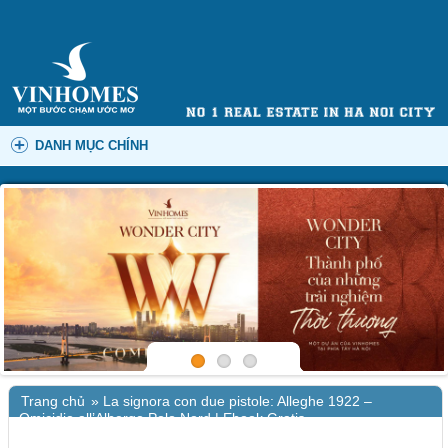
DANH MỤC CHÍNH
Trang chủ
»
La signora con due pistole: Alleghe 1922 –
Omicidio all’Albergo Polo Nord | Ebook Gratis