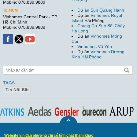
Mobile: 078.839.9889
Dự án Sun Quang Hanh
Tp. HCM
Dự án
Vinhomes Royal
Vinhomes Central Park - TP.
Island
Hải Phòng
Hồ Chí Minh
Chung Cư Sun Bãi Cháy
Mobile: 078.839.9889
Hạ Long
Dự án
Vinhomes Móng
Cái
Vinhomes Vũ Yên
Dự án
Vinhomes Dương
Kinh Hải Phòng
TAGS
Tin Nổi Bật
Website vin đan phượng chỉ có tính chất tham khảo