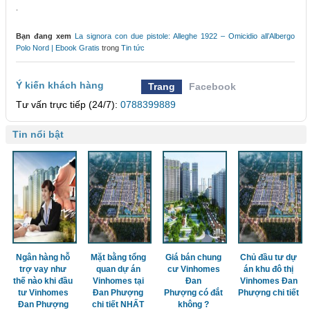
.
Bạn đang xem
La signora con due pistole: Alleghe 1922 – Omicidio all’Albergo
Polo Nord | Ebook Gratis
trong
Tin tức
Ý kiến khách hàng
Trang
Facebook
Tư vấn trực tiếp (24/7):
0788399889
Tin nổi bật
Ngân hàng hỗ
Mặt bằng tổng
Giá bán chung
Chủ đầu tư dự
trợ vay như
quan dự án
cư Vinhomes
án khu đô thị
thế nào khi đầu
Vinhomes tại
Đan
Vinhomes Đan
tư Vinhomes
Đan Phượng
Phượng có đắt
Phượng chi tiết
Đan Phượng
chi tiết NHẤT
không ?