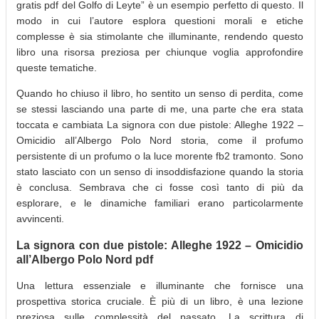
gratis pdf del Golfo di Leyte” è un esempio perfetto di questo. Il
modo in cui l’autore esplora questioni morali e etiche
complesse è sia stimolante che illuminante, rendendo questo
libro una risorsa preziosa per chiunque voglia approfondire
queste tematiche.
Quando ho chiuso il libro, ho sentito un senso di perdita, come
se stessi lasciando una parte di me, una parte che era stata
toccata e cambiata La signora con due pistole: Alleghe 1922 –
Omicidio all’Albergo Polo Nord storia, come il profumo
persistente di un profumo o la luce morente fb2 tramonto. Sono
stato lasciato con un senso di insoddisfazione quando la storia
è conclusa. Sembrava che ci fosse così tanto di più da
esplorare, e le dinamiche familiari erano particolarmente
avvincenti.
La signora con due pistole: Alleghe 1922 – Omicidio
all’Albergo Polo Nord pdf
Una lettura essenziale e illuminante che fornisce una
prospettiva storica cruciale. È più di un libro, è una lezione
preziosa sulle complessità del passato. La scrittura di