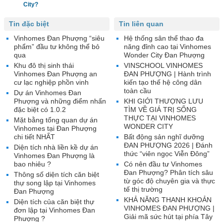
City?
Tin đặc biệt
Tin liên quan
Vinhomes Đan Phượng “siêu
Hệ thống sân thể thao đa
phẩm” đầu tư không thể bỏ
năng đỉnh cao tại Vinhomes
qua
Wonder City Đan Phượng
Khu đô thị sinh thái
VINSCHOOL VINHOMES
Vinhomes Đan Phượng an
ĐAN PHƯỢNG | Hành trình
cư lạc nghiệp phồn vinh
kiến tạo thế hệ công dân
toàn cầu
Dự án Vinhomes Đan
Phượng và những điểm nhấn
KHI GIỚI THƯỢNG LƯU
đặc biệt có 1.0.2
TÌM VỀ GIÁ TRỊ SỐNG
THỰC TẠI VINHOMES
Mặt bằng tổng quan dự án
WONDER CITY
Vinhomes tại Đan Phượng
chi tiết NHẤT
Bất động sản nghĩ dưỡng
ĐAN PHƯỢNG 2026 | Đánh
Diện tích nhà liền kề dự án
thức “viên ngọc Viễn Đông”
Vinhomes Đan Phượng là
bao nhiêu ?
Có nên đầu tư Vinhomes
Đan Phượng? Phân tích sâu
Thông số diện tích căn biệt
từ góc độ chuyên gia và thực
thự song lập tại Vinhomes
tế thị trường
Đan Phượng
KHẢ NĂNG THANH KHOẢN
Diện tích của căn biệt thự
VINHOMES ĐAN PHƯỢNG |
đơn lập tại Vinhomes Đan
Giải mã sức hút tại phía Tây
Phượng ?