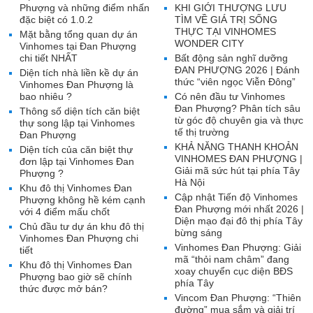
Phượng và những điểm nhấn
KHI GIỚI THƯỢNG LƯU
đặc biệt có 1.0.2
TÌM VỀ GIÁ TRỊ SỐNG
THỰC TẠI VINHOMES
Mặt bằng tổng quan dự án
WONDER CITY
Vinhomes tại Đan Phượng
chi tiết NHẤT
Bất động sản nghĩ dưỡng
ĐAN PHƯỢNG 2026 | Đánh
Diện tích nhà liền kề dự án
thức “viên ngọc Viễn Đông”
Vinhomes Đan Phượng là
bao nhiêu ?
Có nên đầu tư Vinhomes
Đan Phượng? Phân tích sâu
Thông số diện tích căn biệt
từ góc độ chuyên gia và thực
thự song lập tại Vinhomes
tế thị trường
Đan Phượng
KHẢ NĂNG THANH KHOẢN
Diện tích của căn biệt thự
VINHOMES ĐAN PHƯỢNG |
đơn lập tại Vinhomes Đan
Giải mã sức hút tại phía Tây
Phượng ?
Hà Nội
Khu đô thị Vinhomes Đan
Cập nhật Tiến độ Vinhomes
Phượng không hề kém cạnh
Đan Phượng mới nhất 2026 |
với 4 điểm mấu chốt
Diện mạo đại đô thị phía Tây
Chủ đầu tư dự án khu đô thị
bừng sáng
Vinhomes Đan Phượng chi
Vinhomes Đan Phượng: Giải
tiết
mã “thỏi nam châm” đang
Khu đô thị Vinhomes Đan
xoay chuyển cục diện BĐS
Phượng bao giờ sẽ chính
phía Tây
thức được mở bán?
Vincom Đan Phượng: “Thiên
đường” mua sắm và giải trí