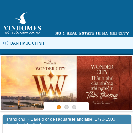
DANH MỤC CHÍNH
Trang chủ
»
L’âge d’or de l’aquarelle anglaise, 1770-1900 |
[PDF, EPUB, eBooks]