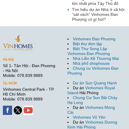
lớn nhất phía Tây Thủ đô
Tìm hiểu dự án Nhà ở xã hội
“sát vách” Vinhomes Đan
Phượng có gì hot?
Vinhomes Đan Phượng
Biệt thự đơn lập
Biệt Thự Song Lập
Vinhomes Đan Phượng
Nhà Liền Kề Thương Mại
Hà Nội
Nhà phố shophouse
Số 1- Tân Hội - Đan Phượng
Chung cư Vinhomes Đan
- Hà Nội
Phượng
Mobile: 078.839.9889
Dự án Sun Quang Hanh
Tp. HCM
Dự án
Vinhomes Royal
Vinhomes Central Park - TP.
Island
Hải Phòng
Hồ Chí Minh
Chung Cư Sun Bãi Cháy
Mobile: 078.839.9889
Hạ Long
Dự án
Vinhomes Móng
Cái
Vinhomes Vũ Yên
Dự án
Vinhomes Dương
Kinh Hải Phòng