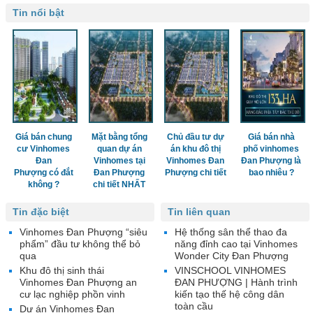
Tin nổi bật
Giá bán chung
Mặt bằng tổng
Chủ đầu tư dự
Giá bán nhà
cư Vinhomes
quan dự án
án khu đô thị
phố vinhomes
Đan
Vinhomes tại
Vinhomes Đan
Đan Phượng là
Phượng có đắt
Đan Phượng
Phượng chi tiết
bao nhiêu ?
không ?
chi tiết NHẤT
Tin đặc biệt
Tin liên quan
Vinhomes Đan Phượng “siêu
Hệ thống sân thể thao đa
phẩm” đầu tư không thể bỏ
năng đỉnh cao tại Vinhomes
qua
Wonder City Đan Phượng
Khu đô thị sinh thái
VINSCHOOL VINHOMES
Vinhomes Đan Phượng an
ĐAN PHƯỢNG | Hành trình
cư lạc nghiệp phồn vinh
kiến tạo thế hệ công dân
toàn cầu
Dự án Vinhomes Đan