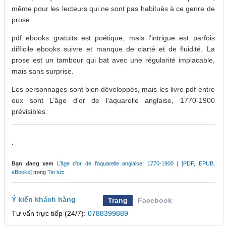
même pour les lecteurs qui ne sont pas habitués à ce genre de
prose.
pdf ebooks gratuits est poétique, mais l’intrigue est parfois
difficile ebooks suivre et manque de clarté et de fluidité. La
prose est un tambour qui bat avec une régularité implacable,
mais sans surprise.
Les personnages sont bien développés, mais les livre pdf entre
eux sont L’âge d’or de l’aquarelle anglaise, 1770-1900
prévisibles.
.
Bạn đang xem
L’âge d’or de l’aquarelle anglaise, 1770-1900 | [PDF, EPUB,
eBooks]
trong
Tin tức
Ý kiến khách hàng
Trang
Facebook
Tư vấn trực tiếp (24/7):
0788399889