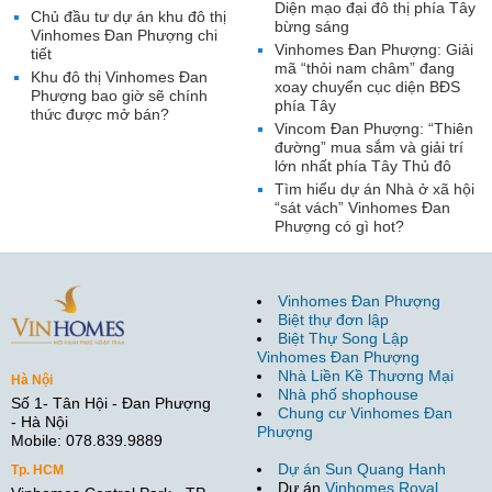
Diện mạo đại đô thị phía Tây
Chủ đầu tư dự án khu đô thị
bừng sáng
Vinhomes Đan Phượng chi
Vinhomes Đan Phượng: Giải
tiết
mã “thỏi nam châm” đang
Khu đô thị Vinhomes Đan
xoay chuyển cục diện BĐS
Phượng bao giờ sẽ chính
phía Tây
thức được mở bán?
Vincom Đan Phượng: “Thiên
đường” mua sắm và giải trí
lớn nhất phía Tây Thủ đô
Tìm hiểu dự án Nhà ở xã hội
“sát vách” Vinhomes Đan
Phượng có gì hot?
Vinhomes Đan Phượng
Biệt thự đơn lập
Biệt Thự Song Lập
Vinhomes Đan Phượng
Nhà Liền Kề Thương Mại
Hà Nội
Nhà phố shophouse
Số 1- Tân Hội - Đan Phượng
Chung cư Vinhomes Đan
- Hà Nội
Phượng
Mobile: 078.839.9889
Dự án Sun Quang Hanh
Tp. HCM
Dự án
Vinhomes Royal