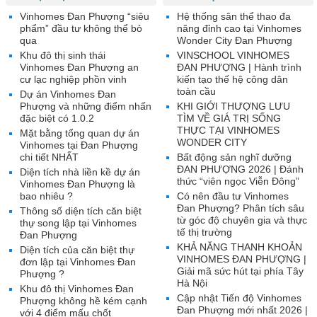
Vinhomes Đan Phượng “siêu
Hệ thống sân thể thao đa
phẩm” đầu tư không thể bỏ
năng đỉnh cao tại Vinhomes
qua
Wonder City Đan Phượng
Khu đô thị sinh thái
VINSCHOOL VINHOMES
Vinhomes Đan Phượng an
ĐAN PHƯỢNG | Hành trình
cư lạc nghiệp phồn vinh
kiến tạo thế hệ công dân
toàn cầu
Dự án Vinhomes Đan
Phượng và những điểm nhấn
KHI GIỚI THƯỢNG LƯU
đặc biệt có 1.0.2
TÌM VỀ GIÁ TRỊ SỐNG
THỰC TẠI VINHOMES
Mặt bằng tổng quan dự án
WONDER CITY
Vinhomes tại Đan Phượng
chi tiết NHẤT
Bất động sản nghĩ dưỡng
ĐAN PHƯỢNG 2026 | Đánh
Diện tích nhà liền kề dự án
thức “viên ngọc Viễn Đông”
Vinhomes Đan Phượng là
bao nhiêu ?
Có nên đầu tư Vinhomes
Đan Phượng? Phân tích sâu
Thông số diện tích căn biệt
từ góc độ chuyên gia và thực
thự song lập tại Vinhomes
tế thị trường
Đan Phượng
KHẢ NĂNG THANH KHOẢN
Diện tích của căn biệt thự
VINHOMES ĐAN PHƯỢNG |
đơn lập tại Vinhomes Đan
Giải mã sức hút tại phía Tây
Phượng ?
Hà Nội
Khu đô thị Vinhomes Đan
Cập nhật Tiến độ Vinhomes
Phượng không hề kém cạnh
Đan Phượng mới nhất 2026 |
với 4 điểm mấu chốt