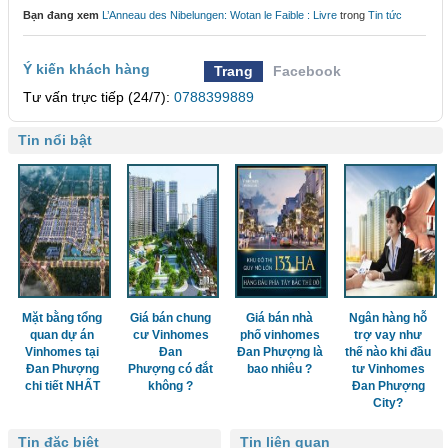
Bạn đang xem
L’Anneau des Nibelungen: Wotan le Faible : Livre
trong
Tin tức
Ý kiến khách hàng
Trang
Facebook
Tư vấn trực tiếp (24/7):
0788399889
Tin nổi bật
Mặt bằng tổng
Giá bán chung
Giá bán nhà
Ngân hàng hỗ
quan dự án
cư Vinhomes
phố vinhomes
trợ vay như
Vinhomes tại
Đan
Đan Phượng là
thế nào khi đầu
Đan Phượng
Phượng có đắt
bao nhiêu ?
tư Vinhomes
chi tiết NHẤT
không ?
Đan Phượng
City?
Tin đặc biệt
Tin liên quan