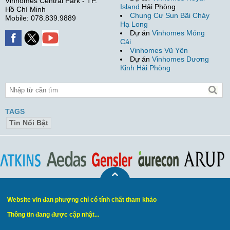
Vinhomes Central Park - TP.
Island
Hải Phòng
Hồ Chí Minh
Chung Cư Sun Bãi Cháy
Mobile: 078.839.9889
Hạ Long
Dự án
Vinhomes Móng
Cái
Vinhomes Vũ Yên
Dự án
Vinhomes Dương
Kinh Hải Phòng
TAGS
Tin Nổi Bật
Website vin đan phượng chỉ có tính chất tham khảo
Thông tin đang được cập nhật...