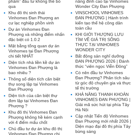
phẩm” đầu tư không thể bỏ
năng đỉnh cao tại Vinhomes
qua
Wonder City Đan Phượng
Khu đô thị sinh thái
VINSCHOOL VINHOMES
Vinhomes Đan Phượng an
ĐAN PHƯỢNG | Hành trình
cư lạc nghiệp phồn vinh
kiến tạo thế hệ công dân
toàn cầu
Dự án Vinhomes Đan
Phượng và những điểm nhấn
KHI GIỚI THƯỢNG LƯU
đặc biệt có 1.0.2
TÌM VỀ GIÁ TRỊ SỐNG
THỰC TẠI VINHOMES
Mặt bằng tổng quan dự án
WONDER CITY
Vinhomes tại Đan Phượng
chi tiết NHẤT
Bất động sản nghĩ dưỡng
ĐAN PHƯỢNG 2026 | Đánh
Diện tích nhà liền kề dự án
thức “viên ngọc Viễn Đông”
Vinhomes Đan Phượng là
bao nhiêu ?
Có nên đầu tư Vinhomes
Đan Phượng? Phân tích sâu
Thông số diện tích căn biệt
từ góc độ chuyên gia và thực
thự song lập tại Vinhomes
tế thị trường
Đan Phượng
KHẢ NĂNG THANH KHOẢN
Diện tích của căn biệt thự
VINHOMES ĐAN PHƯỢNG |
đơn lập tại Vinhomes Đan
Giải mã sức hút tại phía Tây
Phượng ?
Hà Nội
Khu đô thị Vinhomes Đan
Cập nhật Tiến độ Vinhomes
Phượng không hề kém cạnh
Đan Phượng mới nhất 2026 |
với 4 điểm mấu chốt
Diện mạo đại đô thị phía Tây
Chủ đầu tư dự án khu đô thị
bừng sáng
Vinhomes Đan Phượng chi