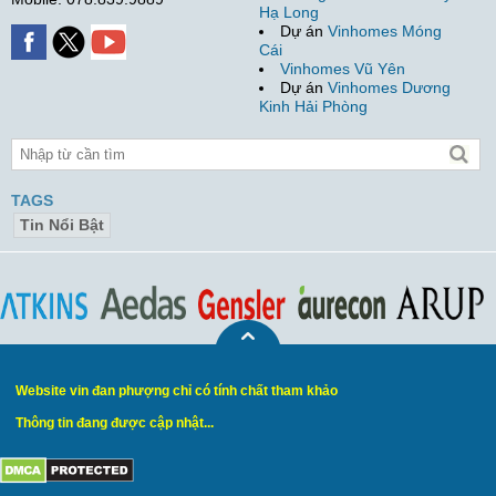
Hạ Long
Dự án
Vinhomes Móng
Cái
Vinhomes Vũ Yên
Dự án
Vinhomes Dương
Kinh Hải Phòng
TAGS
Tin Nổi Bật
Website vin đan phượng chỉ có tính chất tham khảo
Thông tin đang được cập nhật...