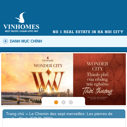
DANH MỤC CHÍNH
Trang chủ
»
Le Chemin des sept merveilles: Les pierres de
seuil : eBook (EPUB, PDF)