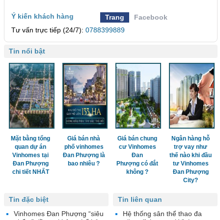
Ý kiến khách hàng
Trang
Facebook
Tư vấn trực tiếp (24/7):
0788399889
Tin nổi bật
Mặt bằng tổng
Giá bán nhà
Giá bán chung
Ngân hàng hỗ
quan dự án
phố vinhomes
cư Vinhomes
trợ vay như
Vinhomes tại
Đan Phượng là
Đan
thế nào khi đầu
Đan Phượng
bao nhiêu ?
Phượng có đắt
tư Vinhomes
chi tiết NHẤT
không ?
Đan Phượng
City?
Tin đặc biệt
Tin liên quan
Vinhomes Đan Phượng “siêu
Hệ thống sân thể thao đa