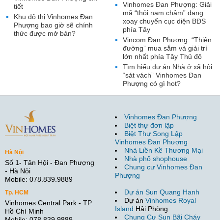
Vinhomes Đan Phượng: Giải
tiết
mã “thỏi nam châm” đang
Khu đô thị Vinhomes Đan
xoay chuyển cục diện BĐS
Phượng bao giờ sẽ chính
phía Tây
thức được mở bán?
Vincom Đan Phượng: “Thiên
đường” mua sắm và giải trí
lớn nhất phía Tây Thủ đô
Tìm hiểu dự án Nhà ở xã hội
“sát vách” Vinhomes Đan
Phượng có gì hot?
Vinhomes Đan Phượng
Biệt thự đơn lập
Biệt Thự Song Lập
Vinhomes Đan Phượng
Nhà Liền Kề Thương Mại
Hà Nội
Nhà phố shophouse
Số 1- Tân Hội - Đan Phượng
Chung cư Vinhomes Đan
- Hà Nội
Phượng
Mobile: 078.839.9889
Dự án Sun Quang Hanh
Tp. HCM
Dự án
Vinhomes Royal
Vinhomes Central Park - TP.
Island
Hải Phòng
Hồ Chí Minh
Chung Cư Sun Bãi Cháy
Mobile: 078.839.9889