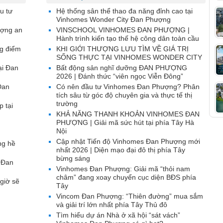
u tư
Hệ thống sân thể thao đa năng đỉnh cao tại
Vinhomes Wonder City Đan Phượng
ượng an
VINSCHOOL VINHOMES ĐAN PHƯỢNG |
Hành trình kiến tạo thế hệ công dân toàn cầu
g điểm
KHI GIỚI THƯỢNG LƯU TÌM VỀ GIÁ TRỊ
SỐNG THỰC TẠI VINHOMES WONDER CITY
ại Đan
Bất động sản nghĩ dưỡng ĐAN PHƯỢNG
2026 | Đánh thức “viên ngọc Viễn Đông”
Đan
Có nên đầu tư Vinhomes Đan Phượng? Phân
tích sâu từ góc độ chuyên gia và thực tế thị
trường
p tại
KHẢ NĂNG THANH KHOẢN VINHOMES ĐAN
PHƯỢNG | Giải mã sức hút tại phía Tây Hà
Nội
Cập nhật Tiến độ Vinhomes Đan Phượng mới
ng hề
nhất 2026 | Diện mạo đại đô thị phía Tây
bừng sáng
 Đan
Vinhomes Đan Phượng: Giải mã “thỏi nam
châm” đang xoay chuyển cục diện BĐS phía
giờ sẽ
Tây
Vincom Đan Phượng: “Thiên đường” mua sắm
và giải trí lớn nhất phía Tây Thủ đô
Tìm hiểu dự án Nhà ở xã hội “sát vách”