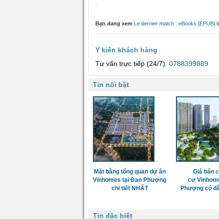
.
Bạn đang xem
Le dernier match : eBooks [EPUB]
t
Ý kiến khách hàng
Tư vấn trực tiếp (24/7):
0788399889
Tin nổi bật
Mặt bằng tổng quan dự án
Giá bán 
Vinhomes tại Đan Phượng
cư Vinhom
chi tiết NHẤT
Phượng có đắ
Tin đặc biệt