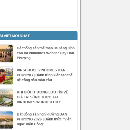
ÀI VIẾT MỚI NHẤT
Hệ thống sân thể thao đa năng đỉnh
cao tại Vinhomes Wonder City Đan
Phượng
VINSCHOOL VINHOMES ĐAN
PHƯỢNG | Hành trình kiến tạo thế
hệ công dân toàn cầu
KHI GIỚI THƯỢNG LƯU TÌM VỀ
GIÁ TRỊ SỐNG THỰC TẠI
VINHOMES WONDER CITY
Bất động sản nghĩ dưỡng ĐAN
PHƯỢNG 2026 | Đánh thức “viên
ngọc Viễn Đông”