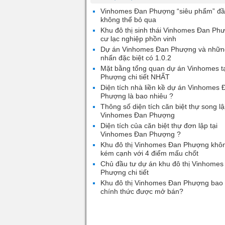
Vinhomes Đan Phượng “siêu phẩm” đầ
không thể bỏ qua
Khu đô thị sinh thái Vinhomes Đan Ph
cư lạc nghiệp phồn vinh
Dự án Vinhomes Đan Phượng và nhữn
nhấn đặc biệt có 1.0.2
Mặt bằng tổng quan dự án Vinhomes t
Phượng chi tiết NHẤT
Diện tích nhà liền kề dự án Vinhomes 
Phượng là bao nhiêu ?
Thông số diện tích căn biệt thự song lậ
Vinhomes Đan Phượng
Diện tích của căn biệt thự đơn lập tại
Vinhomes Đan Phượng ?
Khu đô thị Vinhomes Đan Phượng khô
kém cạnh với 4 điểm mấu chốt
Chủ đầu tư dự án khu đô thị Vinhomes
Phượng chi tiết
Khu đô thị Vinhomes Đan Phượng bao 
chính thức được mở bán?