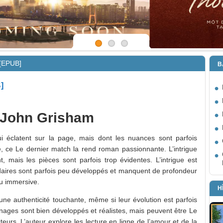
 [EPUB]
B
]
, John Grisham
i éclatent sur la page, mais dont les nuances sont parfois
ble, ce Le dernier match la rend roman passionnante. L’intrigue
, mais les pièces sont parfois trop évidentes. L’intrigue est
aires sont parfois peu développés et manquent de profondeur
peu immersive.
H
e authenticité touchante, même si leur évolution est parfois
onnages sont bien développés et réalistes, mais peuvent être Le
eurs. L’auteur explore les lecture en ligne de l’amour et de la