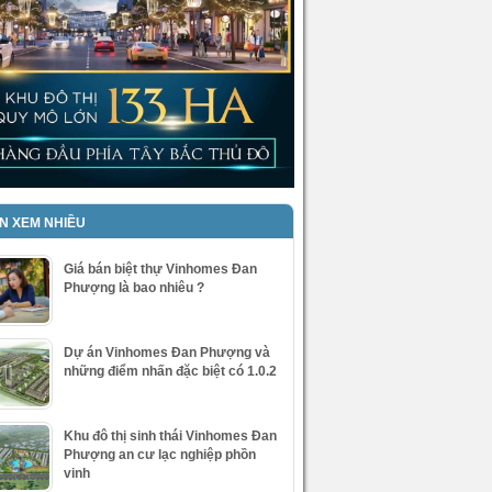
IN XEM NHIỀU
Giá bán biệt thự Vinhomes Đan
Phượng là bao nhiêu ?
Dự án Vinhomes Đan Phượng và
những điểm nhấn đặc biệt có 1.0.2
Khu đô thị sinh thái Vinhomes Đan
Phượng an cư lạc nghiệp phồn
vinh