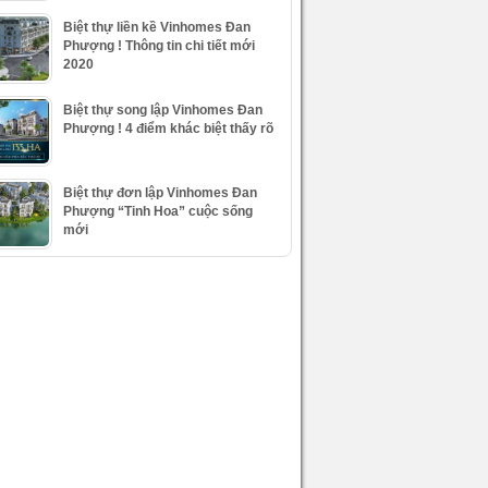
Biệt thự liền kề Vinhomes Đan
Phượng ! Thông tin chi tiết mới
2020
Biệt thự song lập Vinhomes Đan
Phượng ! 4 điểm khác biệt thấy rõ
Biệt thự đơn lập Vinhomes Đan
Phượng “Tinh Hoa” cuộc sống
mới