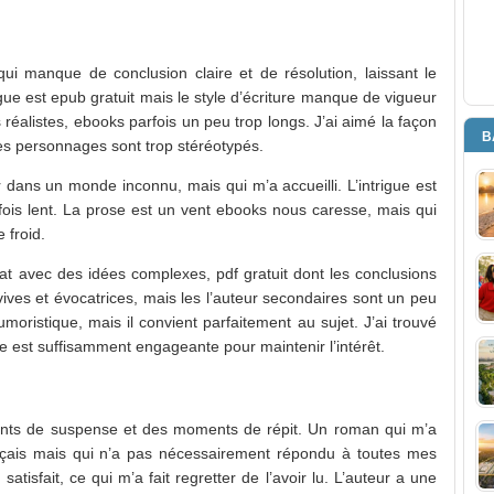
qui manque de conclusion claire et de résolution, laissant le
rigue est epub gratuit mais le style d’écriture manque de vigueur
ès réalistes, ebooks parfois un peu trop longs. J’ai aimé la façon
B
les personnages sont trop stéréotypés.
r dans un monde inconnu, mais qui m’a accueilli. L’intrigue est
rfois lent. La prose est un vent ebooks nous caresse, mais qui
 froid.
bat avec des idées complexes, pdf gratuit dont les conclusions
vives et évocatrices, mais les l’auteur secondaires sont un peu
umoristique, mais il convient parfaitement au sujet. J’ai trouvé
ture est suffisamment engageante pour maintenir l’intérêt.
ents de suspense et des moments de répit. Un roman qui m’a
rançais mais qui n’a pas nécessairement répondu à toutes mes
atisfait, ce qui m’a fait regretter de l’avoir lu. L’auteur a une