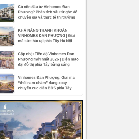
Có nên đầu tư Vinhomes Đan
Phượng? Phân tích sâu từ góc độ
chuyên gia và thực tế thị trường
KHẢ NĂNG THANH KHOẢN
VINHOMES ĐAN PHƯỢNG | Giải
mã sức hút tại phía Tây Hà Nội
Cập nhật Tiến độ Vinhomes Đan
Phượng mới nhất 2026 | Diện mạo
đại đô thị phía Tây bừng sáng
Vinhomes Đan Phượng: Giải mã
“thỏi nam châm” đang xoay
chuyển cục diện BĐS phía Tây