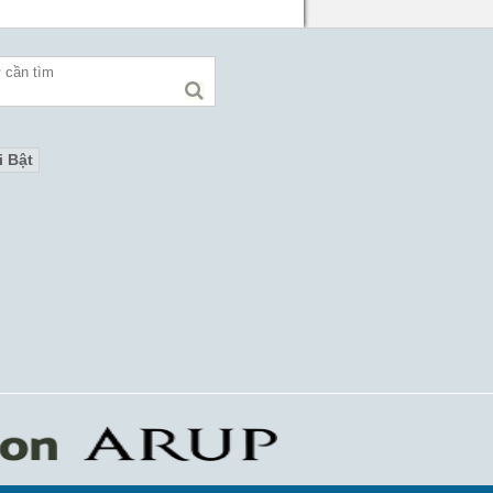
i Bật