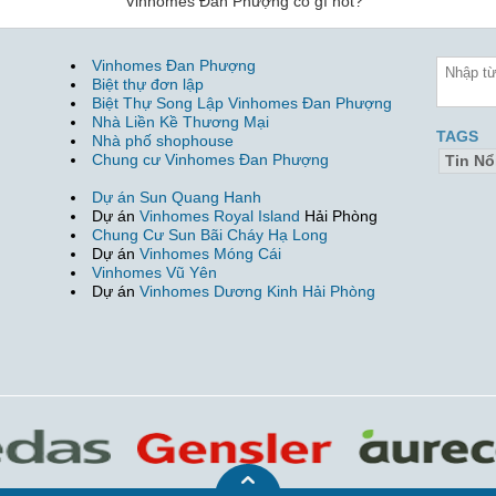
Vinhomes Đan Phượng có gì hot?
Vinhomes Đan Phượng
Biệt thự đơn lập
Biệt Thự Song Lập Vinhomes Đan Phượng
Nhà Liền Kề Thương Mại
TAGS
Nhà phố shophouse
Chung cư Vinhomes Đan Phượng
Tin Nổ
Dự án Sun Quang Hanh
Dự án
Vinhomes Royal Island
Hải Phòng
Chung Cư Sun Bãi Cháy Hạ Long
Dự án
Vinhomes Móng Cái
Vinhomes Vũ Yên
Dự án
Vinhomes Dương Kinh Hải Phòng