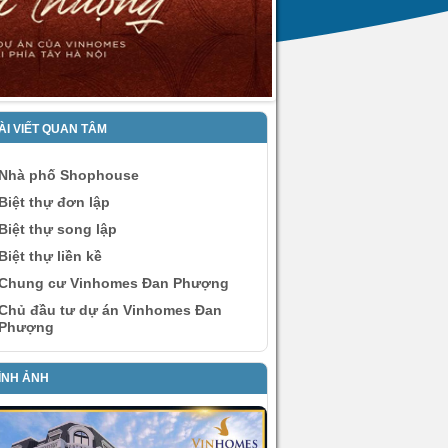
ÀI VIẾT QUAN TÂM
Nhà phố Shophouse
Biệt thự đơn lập
Biệt thự song lập
Biệt thự liền kề
Chung cư Vinhomes Đan Phượng
Chủ đầu tư dự án Vinhomes Đan
Phượng
ÌNH ẢNH