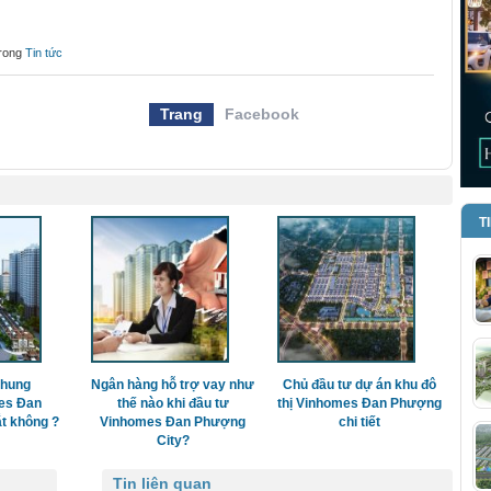
rong
Tin tức
Trang
Facebook
T
chung
Ngân hàng hỗ trợ vay như
Chủ đầu tư dự án khu đô
es Đan
thế nào khi đầu tư
thị Vinhomes Đan Phượng
t không ?
Vinhomes Đan Phượng
chi tiết
City?
Tin liên quan