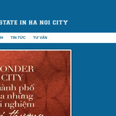
NH
TIN TỨC
TƯ VẤN