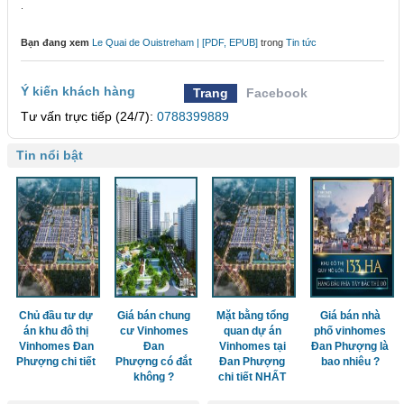
.
Bạn đang xem
Le Quai de Ouistreham | [PDF, EPUB]
trong
Tin tức
Ý kiến khách hàng
Trang
Facebook
Tư vấn trực tiếp (24/7):
0788399889
Tin nổi bật
Chủ đầu tư dự
Giá bán chung
Mặt bằng tổng
Giá bán nhà
án khu đô thị
cư Vinhomes
quan dự án
phố vinhomes
Vinhomes Đan
Đan
Vinhomes tại
Đan Phượng là
Phượng chi tiết
Phượng có đắt
Đan Phượng
bao nhiêu ?
không ?
chi tiết NHẤT