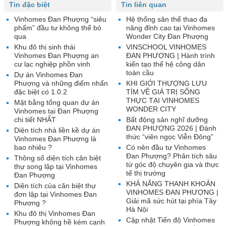
Tin đặc biệt
Tin liên quan
Vinhomes Đan Phượng “siêu
Hệ thống sân thể thao đa
phẩm” đầu tư không thể bỏ
năng đỉnh cao tại Vinhomes
qua
Wonder City Đan Phượng
Khu đô thị sinh thái
VINSCHOOL VINHOMES
Vinhomes Đan Phượng an
ĐAN PHƯỢNG | Hành trình
cư lạc nghiệp phồn vinh
kiến tạo thế hệ công dân
toàn cầu
Dự án Vinhomes Đan
Phượng và những điểm nhấn
KHI GIỚI THƯỢNG LƯU
đặc biệt có 1.0.2
TÌM VỀ GIÁ TRỊ SỐNG
THỰC TẠI VINHOMES
Mặt bằng tổng quan dự án
WONDER CITY
Vinhomes tại Đan Phượng
chi tiết NHẤT
Bất động sản nghĩ dưỡng
ĐAN PHƯỢNG 2026 | Đánh
Diện tích nhà liền kề dự án
thức “viên ngọc Viễn Đông”
Vinhomes Đan Phượng là
bao nhiêu ?
Có nên đầu tư Vinhomes
Đan Phượng? Phân tích sâu
Thông số diện tích căn biệt
từ góc độ chuyên gia và thực
thự song lập tại Vinhomes
tế thị trường
Đan Phượng
KHẢ NĂNG THANH KHOẢN
Diện tích của căn biệt thự
VINHOMES ĐAN PHƯỢNG |
đơn lập tại Vinhomes Đan
Giải mã sức hút tại phía Tây
Phượng ?
Hà Nội
Khu đô thị Vinhomes Đan
Cập nhật Tiến độ Vinhomes
Phượng không hề kém cạnh