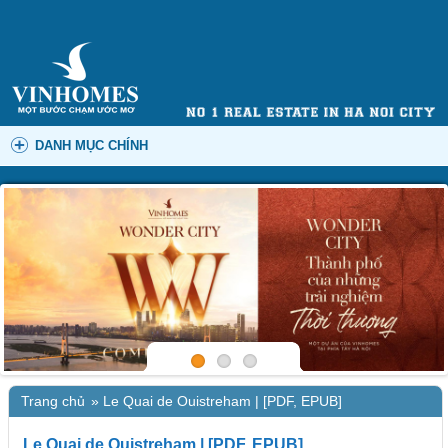
DANH MỤC CHÍNH
Trang chủ
»
Le Quai de Ouistreham | [PDF, EPUB]
Le Quai de Ouistreham | [PDF, EPUB]