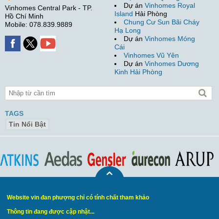
Dự án
Vinhomes Royal
Vinhomes Central Park - TP.
Island
Hải Phòng
Hồ Chí Minh
Chung Cư Sun Bãi Cháy
Mobile: 078.839.9889
Hạ Long
Dự án
Vinhomes Móng
Cái
Vinhomes Vũ Yên
Dự án
Vinhomes Dương
Kinh Hải Phòng
TAGS
Tin Nổi Bật
Website vin đan phượng chỉ có tính chất tham khảo
Thông tin đang được cập nhật...