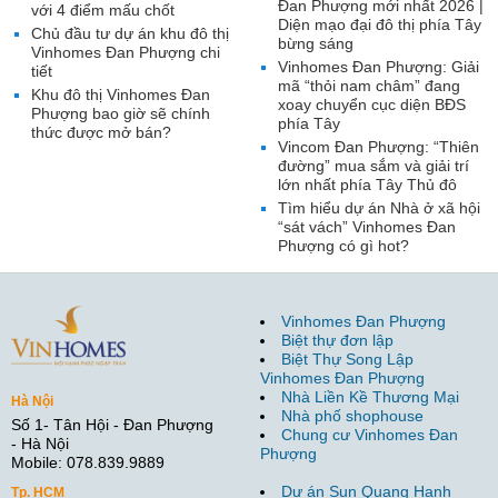
Đan Phượng mới nhất 2026 |
với 4 điểm mấu chốt
Diện mạo đại đô thị phía Tây
Chủ đầu tư dự án khu đô thị
bừng sáng
Vinhomes Đan Phượng chi
Vinhomes Đan Phượng: Giải
tiết
mã “thỏi nam châm” đang
Khu đô thị Vinhomes Đan
xoay chuyển cục diện BĐS
Phượng bao giờ sẽ chính
phía Tây
thức được mở bán?
Vincom Đan Phượng: “Thiên
đường” mua sắm và giải trí
lớn nhất phía Tây Thủ đô
Tìm hiểu dự án Nhà ở xã hội
“sát vách” Vinhomes Đan
Phượng có gì hot?
Vinhomes Đan Phượng
Biệt thự đơn lập
Biệt Thự Song Lập
Vinhomes Đan Phượng
Nhà Liền Kề Thương Mại
Hà Nội
Nhà phố shophouse
Số 1- Tân Hội - Đan Phượng
Chung cư Vinhomes Đan
- Hà Nội
Phượng
Mobile: 078.839.9889
Dự án Sun Quang Hanh
Tp. HCM