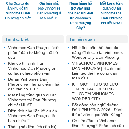
Chủ đầu tư dự
Giá bán nhà
Ngân hàng hỗ
Mặt bằng tổng
án khu đô thị
phố vinhomes
trợ vay như
quan dự án
Vinhomes Đan
Đan Phượng là
thế nào khi đầu
Vinhomes tại
Phượng chi tiết
bao nhiêu ?
tư Vinhomes
Đan Phượng
Đan Phượng
chi tiết NHẤT
City?
Tin đặc biệt
Tin liên quan
Vinhomes Đan Phượng “siêu
Hệ thống sân thể thao đa
phẩm” đầu tư không thể bỏ
năng đỉnh cao tại Vinhomes
qua
Wonder City Đan Phượng
Khu đô thị sinh thái
VINSCHOOL VINHOMES
Vinhomes Đan Phượng an
ĐAN PHƯỢNG | Hành trình
cư lạc nghiệp phồn vinh
kiến tạo thế hệ công dân
toàn cầu
Dự án Vinhomes Đan
Phượng và những điểm nhấn
KHI GIỚI THƯỢNG LƯU
đặc biệt có 1.0.2
TÌM VỀ GIÁ TRỊ SỐNG
THỰC TẠI VINHOMES
Mặt bằng tổng quan dự án
WONDER CITY
Vinhomes tại Đan Phượng
chi tiết NHẤT
Bất động sản nghĩ dưỡng
ĐAN PHƯỢNG 2026 | Đánh
Diện tích nhà liền kề dự án
thức “viên ngọc Viễn Đông”
Vinhomes Đan Phượng là
bao nhiêu ?
Có nên đầu tư Vinhomes
Đan Phượng? Phân tích sâu
Thông số diện tích căn biệt