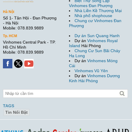
Biệt Thự Song Lập
Vinhomes Đan Phượng
Nhà Liền Kề Thương Mại
Hà Nội
Nhà phố shophouse
Số 1- Tân Hội - Đan Phượng
Chung cư Vinhomes Đan
- Hà Nội
Phượng
Mobile: 078.839.9889
Dự án Sun Quang Hanh
Tp. HCM
Dự án
Vinhomes Royal
Vinhomes Central Park - TP.
Island
Hải Phòng
Hồ Chí Minh
Chung Cư Sun Bãi Cháy
Mobile: 078.839.9889
Hạ Long
Dự án
Vinhomes Móng
Cái
Vinhomes Vũ Yên
Dự án
Vinhomes Dương
Kinh Hải Phòng
TAGS
Tin Nổi Bật