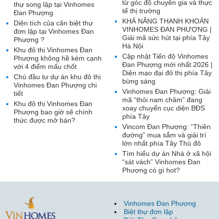
từ góc độ chuyên gia và thực
thự song lập tại Vinhomes
tế thị trường
Đan Phượng
KHẢ NĂNG THANH KHOẢN
Diện tích của căn biệt thự
VINHOMES ĐAN PHƯỢNG |
đơn lập tại Vinhomes Đan
Giải mã sức hút tại phía Tây
Phượng ?
Hà Nội
Khu đô thị Vinhomes Đan
Cập nhật Tiến độ Vinhomes
Phượng không hề kém cạnh
Đan Phượng mới nhất 2026 |
với 4 điểm mấu chốt
Diện mạo đại đô thị phía Tây
Chủ đầu tư dự án khu đô thị
bừng sáng
Vinhomes Đan Phượng chi
Vinhomes Đan Phượng: Giải
tiết
mã “thỏi nam châm” đang
Khu đô thị Vinhomes Đan
xoay chuyển cục diện BĐS
Phượng bao giờ sẽ chính
phía Tây
thức được mở bán?
Vincom Đan Phượng: “Thiên
đường” mua sắm và giải trí
lớn nhất phía Tây Thủ đô
Tìm hiểu dự án Nhà ở xã hội
“sát vách” Vinhomes Đan
Phượng có gì hot?
Vinhomes Đan Phượng
Biệt thự đơn lập