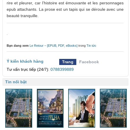
rire et pleurer, car l’histoire est émouvante et les personnages
epub attachants. La prose est un tapis qui se déroule avec une
beauté tranquille.
.
Bạn đang xem
Le Retour – [EPUB, PDF, eBooks]
trong
Tin tức
Ý kiến khách hàng
Trang
Facebook
Tư vấn trực tiếp (24/7):
0788399889
Tin nổi bật