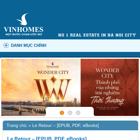
DANH MỤC CHÍNH
Trang chủ
»
Le Retour – [EPUB, PDF, eBooks]
Le Retour – [EPUB, PDF, eBooks]