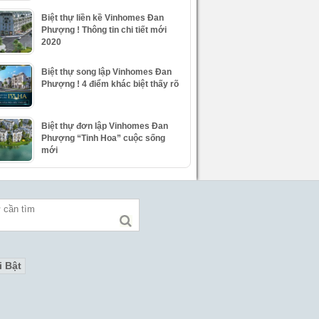
Biệt thự liền kề Vinhomes Đan
Phượng ! Thông tin chi tiết mới
2020
Biệt thự song lập Vinhomes Đan
Phượng ! 4 điểm khác biệt thấy rõ
Biệt thự đơn lập Vinhomes Đan
Phượng “Tinh Hoa” cuộc sống
mới
i Bật