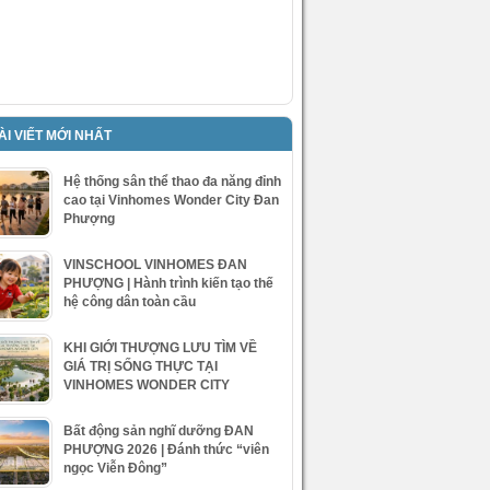
ÀI VIẾT MỚI NHẤT
Hệ thống sân thể thao đa năng đỉnh
cao tại Vinhomes Wonder City Đan
Phượng
VINSCHOOL VINHOMES ĐAN
PHƯỢNG | Hành trình kiến tạo thế
hệ công dân toàn cầu
KHI GIỚI THƯỢNG LƯU TÌM VỀ
GIÁ TRỊ SỐNG THỰC TẠI
VINHOMES WONDER CITY
Bất động sản nghĩ dưỡng ĐAN
PHƯỢNG 2026 | Đánh thức “viên
ngọc Viễn Đông”