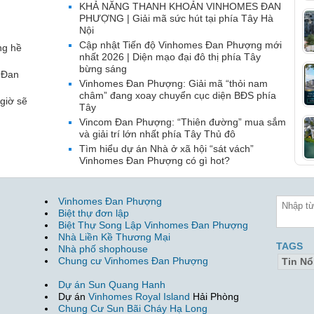
KHẢ NĂNG THANH KHOẢN VINHOMES ĐAN
PHƯỢNG | Giải mã sức hút tại phía Tây Hà
Nội
Cập nhật Tiến độ Vinhomes Đan Phượng mới
ng hề
nhất 2026 | Diện mạo đại đô thị phía Tây
bừng sáng
 Đan
Vinhomes Đan Phượng: Giải mã “thỏi nam
châm” đang xoay chuyển cục diện BĐS phía
giờ sẽ
Tây
Vincom Đan Phượng: “Thiên đường” mua sắm
và giải trí lớn nhất phía Tây Thủ đô
Tìm hiểu dự án Nhà ở xã hội “sát vách”
Vinhomes Đan Phượng có gì hot?
Vinhomes Đan Phượng
Biệt thự đơn lập
Biệt Thự Song Lập Vinhomes Đan Phượng
Nhà Liền Kề Thương Mại
TAGS
Nhà phố shophouse
Chung cư Vinhomes Đan Phượng
Tin Nổ
Dự án Sun Quang Hanh
Dự án
Vinhomes Royal Island
Hải Phòng
Chung Cư Sun Bãi Cháy Hạ Long