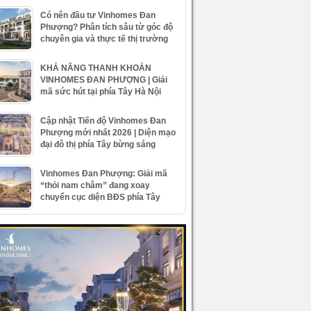
Có nên đầu tư Vinhomes Đan
Phượng? Phân tích sâu từ góc độ
chuyên gia và thực tế thị trường
KHẢ NĂNG THANH KHOẢN
VINHOMES ĐAN PHƯỢNG | Giải
mã sức hút tại phía Tây Hà Nội
Cập nhật Tiến độ Vinhomes Đan
Phượng mới nhất 2026 | Diện mạo
đại đô thị phía Tây bừng sáng
Vinhomes Đan Phượng: Giải mã
“thỏi nam châm” đang xoay
chuyển cục diện BĐS phía Tây