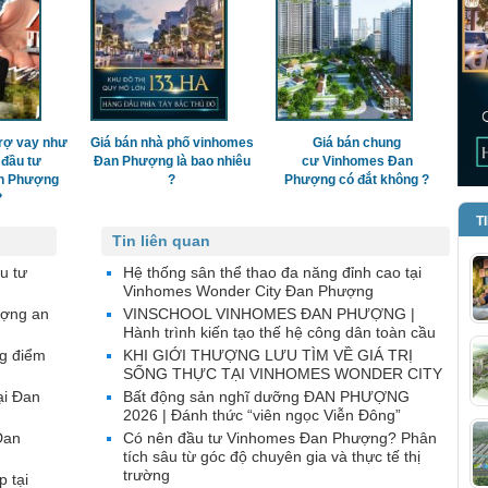
rợ vay như
Giá bán nhà phố vinhomes
Giá bán chung
 đầu tư
Đan Phượng là bao nhiêu
cư Vinhomes Đan
n Phượng
?
Phượng có đắt không ?
?
T
Tin liên quan
u tư
Hệ thống sân thể thao đa năng đỉnh cao tại
Vinhomes Wonder City Đan Phượng
ượng an
VINSCHOOL VINHOMES ĐAN PHƯỢNG |
Hành trình kiến tạo thế hệ công dân toàn cầu
g điểm
KHI GIỚI THƯỢNG LƯU TÌM VỀ GIÁ TRỊ
SỐNG THỰC TẠI VINHOMES WONDER CITY
ại Đan
Bất động sản nghĩ dưỡng ĐAN PHƯỢNG
2026 | Đánh thức “viên ngọc Viễn Đông”
Đan
Có nên đầu tư Vinhomes Đan Phượng? Phân
tích sâu từ góc độ chuyên gia và thực tế thị
trường
p tại