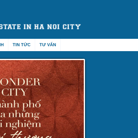
NH
TIN TỨC
TƯ VẤN