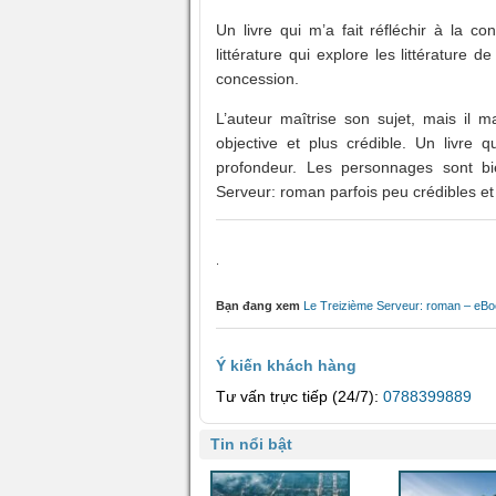
Un livre qui m’a fait réfléchir à la c
littérature qui explore les littérature
concession.
L’auteur maîtrise son sujet, mais il m
objective et plus crédible. Un livre 
profondeur. Les personnages sont bi
Serveur: roman parfois peu crédibles e
.
Bạn đang xem
Le Treizième Serveur: roman – eB
Ý kiến khách hàng
Tư vấn trực tiếp (24/7):
0788399889
Tin nổi bật