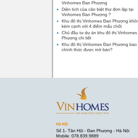
Vinhomes Đan Phượng
Diện tích của căn biệt thự đơn lập tại
Vinhomes Đan Phượng ?
Khu đô thị Vinhomes Đan Phượng khô
kém cạnh với 4 điểm mấu chốt
Chủ đầu tư dự án khu đô thị Vinhomes
Phượng chi tiết
Khu đô thị Vinhomes Đan Phượng bao 
chính thức được mở bán?
Hà Nội
Số 1- Tân Hội - Đan Phượng - Hà Nội
Mobile: 078.839.9889