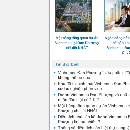
Mặt bằng tổng quan dự án
Ngân hàng hỗ t
Vinhomes tại Đan Phượng
thế nào khi
chi tiết NHẤT
Vinhomes Đa
City
Tin đặc biệt
Vinhomes Đan Phượng “siêu phẩm” đầ
không thể bỏ qua
Khu đô thị sinh thái Vinhomes Đan Ph
cư lạc nghiệp phồn vinh
Dự án Vinhomes Đan Phượng và nhữn
nhấn đặc biệt có 1.0.2
Mặt bằng tổng quan dự án Vinhomes t
Phượng chi tiết NHẤT
Diện tích nhà liền kề dự án Vinhomes 
Phượng là bao nhiêu ?
Thông số diện tích căn biệt thự song lậ