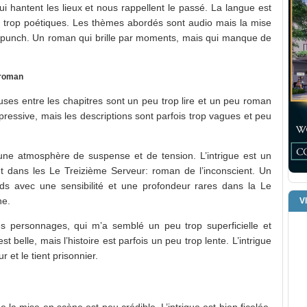
 hantent les lieux et nous rappellent le passé. La langue est
ois trop poétiques. Les thèmes abordés sont audio mais la mise
punch. Un roman qui brille par moments, mais qui manque de
 roman
auses entre les chapitres sont un peu trop lire et un peu roman
pressive, mais les descriptions sont parfois trop vagues et peu
 une atmosphère de suspense et de tension. L’intrigue est un
nt dans les Le Treizième Serveur: roman de l’inconscient. Un
s avec une sensibilité et une profondeur rares dans la Le
ne.
V
des personnages, qui m’a semblé un peu trop superficielle et
t belle, mais l’histoire est parfois un peu trop lente. L’intrigue
r et le tient prisonnier.
ne la mise en scène est peu crédible. L’intrigue est bien ficelée,