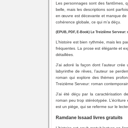
Les personnages sont des fantômes, qui
belle, mais les descriptions sont parf
en œuvre est décevante et manque de 
cohérence globale, ce qui m’a déçu.
(EPUB, PDF, E-Book) Le Treizième Serveur:
L’histoire est bien rythmée, mais les p
fréquentes. La prose est élégante et ex
détaillées.
J’ai adoré la façon dont l’auteur crée
labyrinthe de rêves, l’auteur se perde
roman qui explore des thèmes profond
Treizième Serveur: roman contemporai
J’ai été déçu par la caractérisation 
roman peu trop stéréotypée. L’écriture es
est un piège, qui se referme sur le lecteu
Ramdane Issaad livres gratuits
L’histoire est epub gratuit lecture en lig