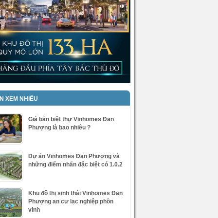
IN XEM NHIỀU
Giá bán biệt thự Vinhomes Đan
Phượng là bao nhiêu ?
Dự án Vinhomes Đan Phượng và
những điểm nhấn đặc biệt có 1.0.2
Khu đô thị sinh thái Vinhomes Đan
Phượng an cư lạc nghiệp phồn
vinh