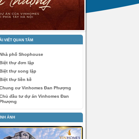
ÀI VIẾT QUAN TÂM
Nhà phố Shophouse
Biệt thự đơn lập
Biệt thự song lập
Biệt thự liền kề
Chung cư Vinhomes Đan Phượng
Chủ đầu tư dự án Vinhomes Đan
Phượng
ÌNH ẢNH