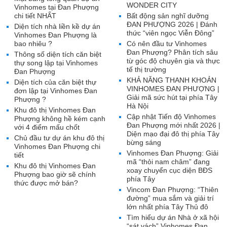
WONDER CITY
Vinhomes tại Đan Phượng
chi tiết NHẤT
Bất động sản nghĩ dưỡng
ĐAN PHƯỢNG 2026 | Đánh
Diện tích nhà liền kề dự án
thức “viên ngọc Viễn Đông”
Vinhomes Đan Phượng là
bao nhiêu ?
Có nên đầu tư Vinhomes
Đan Phượng? Phân tích sâu
Thông số diện tích căn biệt
từ góc độ chuyên gia và thực
thự song lập tại Vinhomes
tế thị trường
Đan Phượng
KHẢ NĂNG THANH KHOẢN
Diện tích của căn biệt thự
VINHOMES ĐAN PHƯỢNG |
đơn lập tại Vinhomes Đan
Giải mã sức hút tại phía Tây
Phượng ?
Hà Nội
Khu đô thị Vinhomes Đan
Cập nhật Tiến độ Vinhomes
Phượng không hề kém cạnh
Đan Phượng mới nhất 2026 |
với 4 điểm mấu chốt
Diện mạo đại đô thị phía Tây
Chủ đầu tư dự án khu đô thị
bừng sáng
Vinhomes Đan Phượng chi
Vinhomes Đan Phượng: Giải
tiết
mã “thỏi nam châm” đang
Khu đô thị Vinhomes Đan
xoay chuyển cục diện BĐS
Phượng bao giờ sẽ chính
phía Tây
thức được mở bán?
Vincom Đan Phượng: “Thiên
đường” mua sắm và giải trí
lớn nhất phía Tây Thủ đô
Tìm hiểu dự án Nhà ở xã hội
“sát vách” Vinhomes Đan