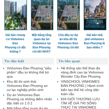
Giá bán chung
Mặt bằng tổng
Chủ đầu tư dự
Giá bán nhà
cư Vinhomes
quan dự án
án khu đô thị
phố vinhomes
Đan
Vinhomes tại
Vinhomes Đan
Đan Phượng là
Phượng có đắt
Đan Phượng
Phượng chi tiết
bao nhiêu ?
không ?
chi tiết NHẤT
Tin đặc biệt
Tin liên quan
Vinhomes Đan Phượng “siêu
Hệ thống sân thể thao đa
phẩm” đầu tư không thể bỏ
năng đỉnh cao tại Vinhomes
qua
Wonder City Đan Phượng
Khu đô thị sinh thái
VINSCHOOL VINHOMES
Vinhomes Đan Phượng an
ĐAN PHƯỢNG | Hành trình
cư lạc nghiệp phồn vinh
kiến tạo thế hệ công dân
toàn cầu
Dự án Vinhomes Đan
Phượng và những điểm nhấn
KHI GIỚI THƯỢNG LƯU
đặc biệt có 1.0.2
TÌM VỀ GIÁ TRỊ SỐNG
THỰC TẠI VINHOMES
Mặt bằng tổng quan dự án