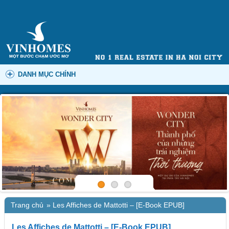
DANH MỤC CHÍNH
Trang chủ
»
Les Affiches de Mattotti – [E-Book EPUB]
Les Affiches de Mattotti – [E-Book EPUB]