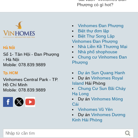
Phượng có gì hot?
Vinhomes Đan Phượng
Biệt thự đơn lập
Biệt Thự Song Lập
Vinhomes Đan Phượng
Nhà Liền Kề Thương Mại
Hà Nội
Nhà phố shophouse
Số 1- Tân Hội - Đan Phượng
Chung cư Vinhomes Đan
- Hà Nội
Phượng
Mobile: 078.839.9889
Dự án Sun Quang Hanh
Tp. HCM
Dự án
Vinhomes Royal
Vinhomes Central Park - TP.
Island
Hải Phòng
Hồ Chí Minh
Chung Cư Sun Bãi Cháy
Mobile: 078.839.9889
Hạ Long
Dự án
Vinhomes Móng
Cái
Vinhomes Vũ Yên
Dự án
Vinhomes Dương
Kinh Hải Phòng