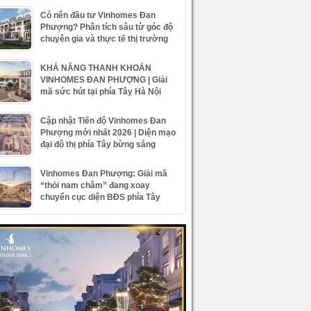
Có nên đầu tư Vinhomes Đan
Phượng? Phân tích sâu từ góc độ
chuyên gia và thực tế thị trường
KHẢ NĂNG THANH KHOẢN
VINHOMES ĐAN PHƯỢNG | Giải
mã sức hút tại phía Tây Hà Nội
Cập nhật Tiến độ Vinhomes Đan
Phượng mới nhất 2026 | Diện mạo
đại đô thị phía Tây bừng sáng
Vinhomes Đan Phượng: Giải mã
“thỏi nam châm” đang xoay
chuyển cục diện BĐS phía Tây