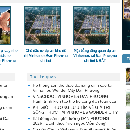
rợ vay như
Chủ đầu tư dự án khu đô
Mặt bằng tổng quan dự án
 đầu tư
thị Vinhomes Đan Phượng
Vinhomes tại Đan Phượng
T
n Phượng
chi tiết
chi tiết NHẤT
?
Tin liên quan
u tư
Hệ thống sân thể thao đa năng đỉnh cao tại
Vinhomes Wonder City Đan Phượng
ượng an
VINSCHOOL VINHOMES ĐAN PHƯỢNG |
Hành trình kiến tạo thế hệ công dân toàn cầu
g điểm
KHI GIỚI THƯỢNG LƯU TÌM VỀ GIÁ TRỊ
SỐNG THỰC TẠI VINHOMES WONDER CITY
ại Đan
Bất động sản nghĩ dưỡng ĐAN PHƯỢNG
2026 | Đánh thức “viên ngọc Viễn Đông”
Đan
Có nên đầu tư Vinhomes Đan Phượng? Phân