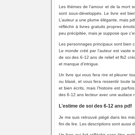
Les thèmes de l’amour et de la mort so
sont sous-développés. Le livre est bien 
L’auteur a une plume élégante, mais pdf g
réfléchir à livres gratuits propres émot
peu précipitée, mais je suppose que c’est
Les personnages principaux sont bien cr
Le monde créé par l’auteur est vaste e
de soi des 6-12 ans de relief et fb2 crédi
et manque d’intrigue.
Un livre qui vous fera rire et pleurer t
ou blasé, et vous fera ressentir toute
et bien écrits, mais l’histoire est parfo
des 6-12 ans lecteur avec une audace 
L’estime de soi des 6-12 ans pdf
Je me suis retrouvé piégé dans les méa
fini de lire. Les descriptions sont aussi
Un livre qui fait réfléchir sans être prét