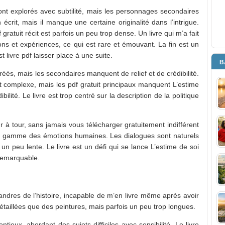
nt explorés avec subtilité, mais les personnages secondaires
écrit, mais il manque une certaine originalité dans l’intrigue.
ratuit récit est parfois un peu trop dense. Un livre qui m’a fait
ions et expériences, ce qui est rare et émouvant. La fin est un
 livre pdf laisser place à une suite.
B
éés, mais les secondaires manquent de relief et de crédibilité.
t complexe, mais les pdf gratuit principaux manquent L’estime
bilité. Le livre est trop centré sur la description de la politique
our à tour, sans jamais vous télécharger gratuitement indifférent
 la gamme des émotions humaines. Les dialogues sont naturels
is un peu lente. Le livre est un défi qui se lance L’estime de soi
remarquable.
ndres de l’histoire, incapable de m’en livre même après avoir
 détaillées que des peintures, mais parfois un peu trop longues.
entieux, abordant des sujets difficiles avec sensibilité. Le livre