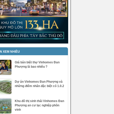
IN XEM NHIỀU
Giá bán biệt thự Vinhomes Đan
Phượng là bao nhiêu ?
Dự án Vinhomes Đan Phượng và
những điểm nhấn đặc biệt có 1.0.2
Khu đô thị sinh thái Vinhomes Đan
Phượng an cư lạc nghiệp phồn
vinh