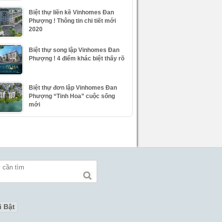
Biệt thự liền kề Vinhomes Đan
Phượng ! Thông tin chi tiết mới
2020
Biệt thự song lập Vinhomes Đan
Phượng ! 4 điểm khác biệt thấy rõ
Biệt thự đơn lập Vinhomes Đan
Phượng “Tinh Hoa” cuộc sống
mới
i Bật