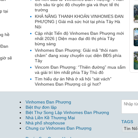
tích sâu từ góc độ chuyên gia và thực tế thị
trường
p tại
KHẢ NĂNG THANH KHOẢN VINHOMES ĐAN
PHƯỢNG | Giải mã sức hút tại phía Tây Hà
Nội
Cập nhật Tiến độ Vinhomes Đan Phượng mới
ng hề
nhất 2026 | Diện mạo đại đô thị phía Tây
bừng sáng
 Đan
Vinhomes Đan Phượng: Giải mã “thỏi nam
châm” đang xoay chuyển cục diện BĐS phía
giờ sẽ
Tây
Vincom Đan Phượng: “Thiên đường” mua sắm
và giải trí lớn nhất phía Tây Thủ đô
Tìm hiểu dự án Nhà ở xã hội “sát vách”
Vinhomes Đan Phượng có gì hot?
Vinhomes Đan Phượng
Biệt thự đơn lập
Biệt Thự Song Lập Vinhomes Đan Phượng
Nhà Liền Kề Thương Mại
TAGS
Nhà phố shophouse
Chung cư Vinhomes Đan Phượng
Tin Nổ