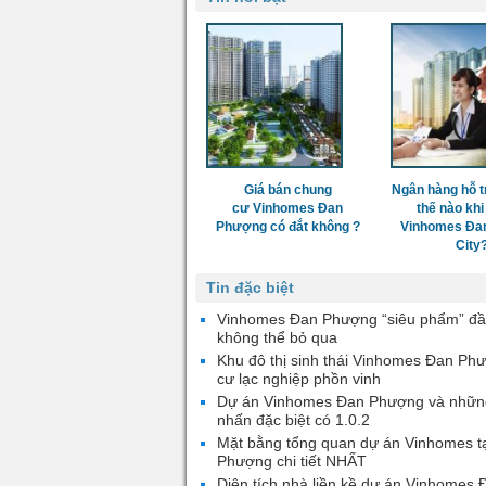
Giá bán chung
Ngân hàng hỗ t
cư Vinhomes Đan
thế nào khi
Phượng có đắt không ?
Vinhomes Đa
City
Tin đặc biệt
Vinhomes Đan Phượng “siêu phẩm” đầ
không thể bỏ qua
Khu đô thị sinh thái Vinhomes Đan Ph
cư lạc nghiệp phồn vinh
Dự án Vinhomes Đan Phượng và nhữn
nhấn đặc biệt có 1.0.2
Mặt bằng tổng quan dự án Vinhomes t
Phượng chi tiết NHẤT
Diện tích nhà liền kề dự án Vinhomes 