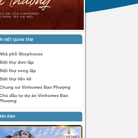
ÀI VIẾT QUAN TÂM
Nhà phố Shophouse
Biệt thự đơn lập
Biệt thự song lập
Biệt thự liền kề
Chung cư Vinhomes Đan Phượng
Chủ đầu tư dự án Vinhomes Đan
Phượng
ÌNH ẢNH