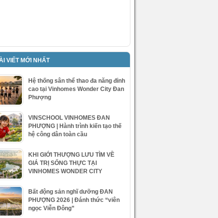
ÀI VIẾT MỚI NHẤT
Hệ thống sân thể thao đa năng đỉnh
cao tại Vinhomes Wonder City Đan
Phượng
VINSCHOOL VINHOMES ĐAN
PHƯỢNG | Hành trình kiến tạo thế
hệ công dân toàn cầu
KHI GIỚI THƯỢNG LƯU TÌM VỀ
GIÁ TRỊ SỐNG THỰC TẠI
VINHOMES WONDER CITY
Bất động sản nghĩ dưỡng ĐAN
PHƯỢNG 2026 | Đánh thức “viên
ngọc Viễn Đông”