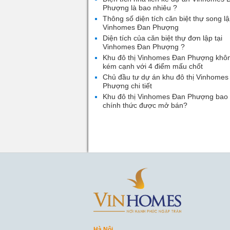
Phượng là bao nhiêu ?
Thông số diện tích căn biệt thự song lậ
Vinhomes Đan Phượng
Diện tích của căn biệt thự đơn lập tại
Vinhomes Đan Phượng ?
Khu đô thị Vinhomes Đan Phượng khô
kém cạnh với 4 điểm mấu chốt
Chủ đầu tư dự án khu đô thị Vinhomes
Phượng chi tiết
Khu đô thị Vinhomes Đan Phượng bao 
chính thức được mở bán?
Hà Nội