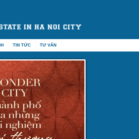
NH
TIN TỨC
TƯ VẤN