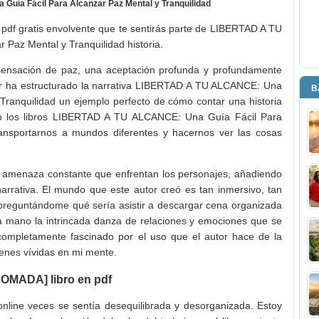
ía Fácil Para Alcanzar Paz Mental y Tranquilidad
en pdf gratis envolvente que te sentirás parte de LIBERTAD A TU
Paz Mental y Tranquilidad historia.
a sensación de paz, una aceptación profunda y profundamente
r ha estructurado la narrativa LIBERTAD A TU ALCANCE: Una
B
Tranquilidad un ejemplo perfecto de cómo contar una historia
o los libros LIBERTAD A TU ALCANCE: Una Guía Fácil Para
ransportarnos a mundos diferentes y hacernos ver las cosas
la amenaza constante que enfrentan los personajes, añadiendo
arrativa. El mundo que este autor creó es tan inmersivo, tan
preguntándome qué sería asistir a descargar cena organizada
ra mano la intrincada danza de relaciones y emociones que se
ompletamente fascinado por el uso que el autor hace de la
enes vívidas en mi mente.
OMADA] libro en pdf
 online veces se sentía desequilibrada y desorganizada. Estoy