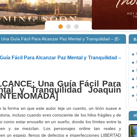
a Guía Fácil Para Alcanzar Paz Mental y Tranquilidad – [E-
B
a Fácil Para Alcanzar Paz Mental y Tranquilidad –
CANCE: Una Guía Fácil Para
tal y Tranquilidad Joaquín
MENTENOMADA]
 la forma en que este autor teje un cuento, un tirón suave e
storia, incluso cuando eres consciente de los hilos frágiles y de
H
o como estar envuelto en un sueño, donde los límites entre la
cen y se mezclan. Los personajes online tan reales y
 en un espejo, llenos de defectos e imperfecciones LIBERTAD