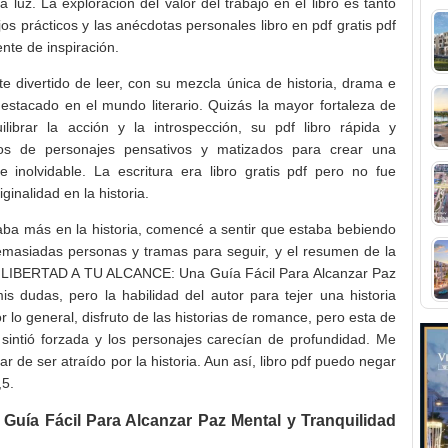
 luz. La exploración del valor del trabajo en el libro es tanto
s prácticos y las anécdotas personales libro en pdf gratis pdf
nte de inspiración.
e divertido de leer, con su mezcla única de historia, drama e
 destacado en el mundo literario. Quizás la mayor fortaleza de
librar la acción y la introspección, su pdf libro rápida y
os de personajes pensativos y matizados para crear una
 inolvidable. La escritura era libro gratis pdf pero no fue
iginalidad en la historia.
a más en la historia, comencé a sentir que estaba bebiendo
masiadas personas y tramas para seguir, y el resumen de la
n LIBERTAD A TU ALCANCE: Una Guía Fácil Para Alcanzar Paz
mis dudas, pero la habilidad del autor para tejer una historia
 lo general, disfruto de las historias de romance, pero esta de
intió forzada y los personajes carecían de profundidad. Me
r de ser atraído por la historia. Aun así, libro pdf puedo negar
,5.
a Fácil Para Alcanzar Paz Mental y Tranquilidad