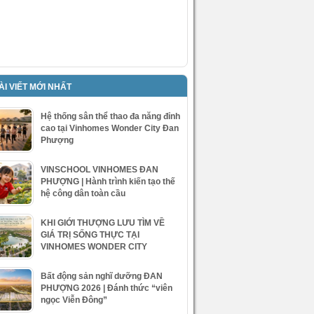
ÀI VIẾT MỚI NHẤT
Hệ thống sân thể thao đa năng đỉnh
cao tại Vinhomes Wonder City Đan
Phượng
VINSCHOOL VINHOMES ĐAN
PHƯỢNG | Hành trình kiến tạo thế
hệ công dân toàn cầu
KHI GIỚI THƯỢNG LƯU TÌM VỀ
GIÁ TRỊ SỐNG THỰC TẠI
VINHOMES WONDER CITY
Bất động sản nghĩ dưỡng ĐAN
PHƯỢNG 2026 | Đánh thức “viên
ngọc Viễn Đông”