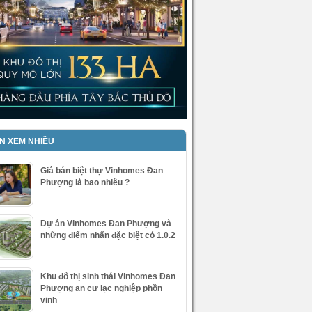
IN XEM NHIỀU
Giá bán biệt thự Vinhomes Đan
Phượng là bao nhiêu ?
Dự án Vinhomes Đan Phượng và
những điểm nhấn đặc biệt có 1.0.2
Khu đô thị sinh thái Vinhomes Đan
Phượng an cư lạc nghiệp phồn
vinh