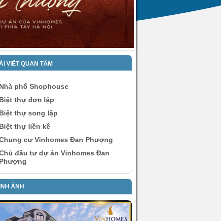
ÀI VIẾT QUAN TÂM
Nhà phố Shophouse
Biệt thự đơn lập
Biệt thự song lập
Biệt thự liền kề
Chung cư Vinhomes Đan Phượng
Chủ đầu tư dự án Vinhomes Đan
Phượng
ÌNH ẢNH