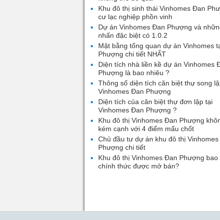
Khu đô thị sinh thái Vinhomes Đan Ph
cư lạc nghiệp phồn vinh
Dự án Vinhomes Đan Phượng và nhữn
nhấn đặc biệt có 1.0.2
Mặt bằng tổng quan dự án Vinhomes t
Phượng chi tiết NHẤT
Diện tích nhà liền kề dự án Vinhomes 
Phượng là bao nhiêu ?
Thông số diện tích căn biệt thự song lậ
Vinhomes Đan Phượng
Diện tích của căn biệt thự đơn lập tại
Vinhomes Đan Phượng ?
Khu đô thị Vinhomes Đan Phượng khô
kém cạnh với 4 điểm mấu chốt
Chủ đầu tư dự án khu đô thị Vinhomes
Phượng chi tiết
Khu đô thị Vinhomes Đan Phượng bao 
chính thức được mở bán?