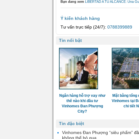
Bạn đang xem
LIBERTAD A TU ALCANCE: Una Guía 
Ý kiến khách hàng
Tư vấn trực tiếp (24/7):
0788399889
Tin nổi bật
Ngân hàng hỗ trợ vay như
Mặt bằng tổng 
thế nào khi đầu tư
Vinhomes tại 
Vinhomes Đan Phượng
chi tiết
City?
Tin đặc biệt
Vinhomes Đan Phượng “siêu phẩm” đầ
không thể bỏ qua