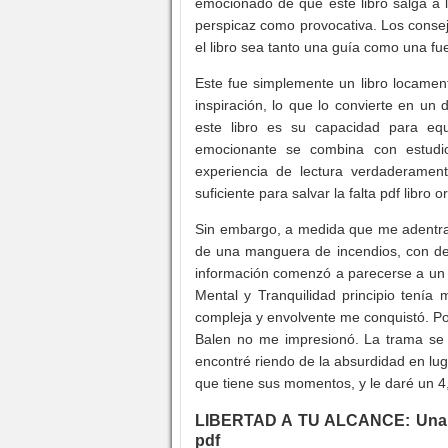
emocionado de que este libro salga a la
perspicaz como provocativa. Los consejo
el libro sea tanto una guía como una fue
Este fue simplemente un libro locament
inspiración, lo que lo convierte en un
este libro es su capacidad para equi
emocionante se combina con estudi
experiencia de lectura verdaderamente
suficiente para salvar la falta pdf libro or
Sin embargo, a medida que me adentrab
de una manguera de incendios, con de
información comenzó a parecerse a u
Mental y Tranquilidad principio tenía 
compleja y envolvente me conquistó. Por
Balen no me impresionó. La trama se s
encontré riendo de la absurdidad en luga
que tiene sus momentos, y le daré un 4
LIBERTAD A TU ALCANCE: Una Guí
pdf