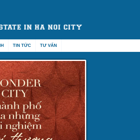
NH
TIN TỨC
TƯ VẤN