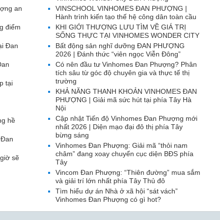
ượng an
VINSCHOOL VINHOMES ĐAN PHƯỢNG |
Hành trình kiến tạo thế hệ công dân toàn cầu
g điểm
KHI GIỚI THƯỢNG LƯU TÌM VỀ GIÁ TRỊ
SỐNG THỰC TẠI VINHOMES WONDER CITY
ại Đan
Bất động sản nghĩ dưỡng ĐAN PHƯỢNG
2026 | Đánh thức “viên ngọc Viễn Đông”
Đan
Có nên đầu tư Vinhomes Đan Phượng? Phân
tích sâu từ góc độ chuyên gia và thực tế thị
trường
p tại
KHẢ NĂNG THANH KHOẢN VINHOMES ĐAN
PHƯỢNG | Giải mã sức hút tại phía Tây Hà
Nội
Cập nhật Tiến độ Vinhomes Đan Phượng mới
ng hề
nhất 2026 | Diện mạo đại đô thị phía Tây
bừng sáng
 Đan
Vinhomes Đan Phượng: Giải mã “thỏi nam
châm” đang xoay chuyển cục diện BĐS phía
giờ sẽ
Tây
Vincom Đan Phượng: “Thiên đường” mua sắm
và giải trí lớn nhất phía Tây Thủ đô
Tìm hiểu dự án Nhà ở xã hội “sát vách”
Vinhomes Đan Phượng có gì hot?