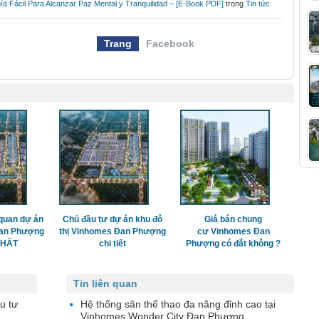
Fácil Para Alcanzar Paz Mental y Tranquilidad – [E-Book PDF]
trong
Tin tức
Trang
Facebook
quan dự án
Chủ đầu tư dự án khu đô
Giá bán chung
Đan Phượng
thị Vinhomes Đan Phượng
cư Vinhomes Đan
 NHẤT
chi tiết
Phượng có đắt không ?
Tin liên quan
u tư
Hệ thống sân thể thao đa năng đỉnh cao tại
Vinhomes Wonder City Đan Phượng