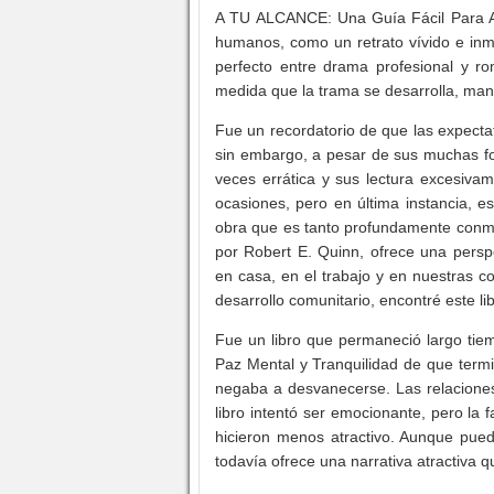
A TU ALCANCE: Una Guía Fácil Para Alc
humanos, como un retrato vívido e inme
perfecto entre drama profesional y 
medida que la trama se desarrolla, mante
Fue un recordatorio de que las expectat
sin embargo, a pesar de sus muchas for
veces errática y sus lectura excesiva
ocasiones, pero en última instancia, 
obra que es tanto profundamente conmo
por Robert E. Quinn, ofrece una persp
en casa, en el trabajo y en nuestras c
desarrollo comunitario, encontré este li
Fue un libro que permaneció largo t
Paz Mental y Tranquilidad de que term
negaba a desvanecerse. Las relaciones 
libro intentó ser emocionante, pero la 
hicieron menos atractivo. Aunque pued
todavía ofrece una narrativa atractiva 