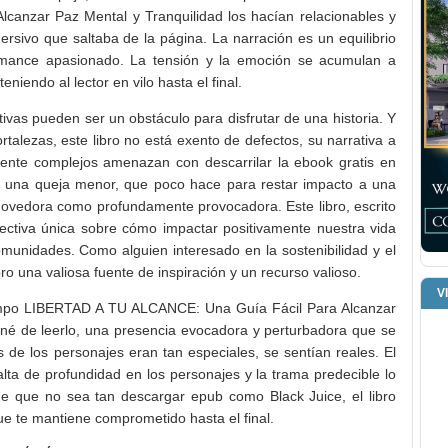
anzar Paz Mental y Tranquilidad los hacían relacionables y
rsivo que saltaba de la página. La narración es un equilibrio
romance apasionado. La tensión y la emoción se acumulan a
niendo al lector en vilo hasta el final.
ivas pueden ser un obstáculo para disfrutar de una historia. Y
talezas, este libro no está exento de defectos, su narrativa a
mente complejos amenazan con descarrilar la ebook gratis en
es una queja menor, que poco hace para restar impacto a una
vedora como profundamente provocadora. Este libro, escrito
ectiva única sobre cómo impactar positivamente nuestra vida
omunidades. Como alguien interesado en la sostenibilidad y el
bro una valiosa fuente de inspiración y un recurso valioso.
V
iempo LIBERTAD A TU ALCANCE: Una Guía Fácil Para Alcanzar
iné de leerlo, una presencia evocadora y perturbadora que se
de los personajes eran tan especiales, se sentían reales. El
falta de profundidad en los personajes y la trama predecible lo
e que no sea tan descargar epub como Black Juice, el libro
que te mantiene comprometido hasta el final.