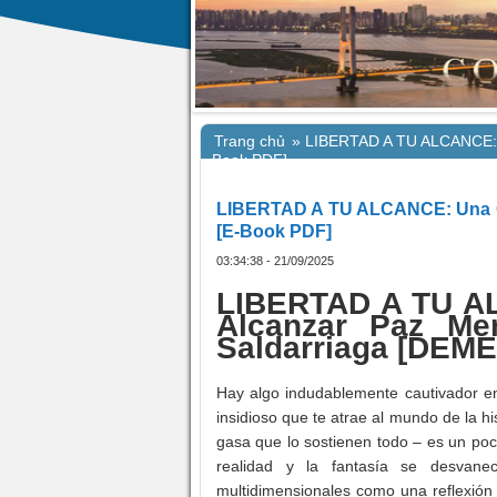
Trang chủ
»
LIBERTAD A TU ALCANCE: Un
Book PDF]
LIBERTAD A TU ALCANCE: Una Guí
[E-Book PDF]
03:34:38 - 21/09/2025
LIBERTAD A TU AL
Alcanzar Paz Men
Saldarriaga [DE
Hay algo indudablemente cautivador en
insidioso que te atrae al mundo de la hi
gasa que lo sostienen todo – es un poc
realidad y la fantasía se desvane
multidimensionales como una reflexión