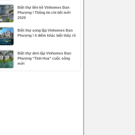
Biệt thự liền kề Vinhomes Đan
Phượng ! Thông tin chi tiết mới
2020
Biệt thự song lập Vinhomes Đan
Phượng ! 4 điểm khác biệt thấy rõ
Biệt thự đơn lập Vinhomes Đan
Phượng “Tinh Hoa” cuộc sống
mới