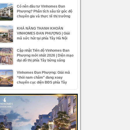
Có nên đầu tư Vinhomes Đan
Phượng? Phân tích sâu từ góc độ
chuyên gia và thực tế thị trường
KHẢ NĂNG THANH KHOẢN
VINHOMES ĐAN PHƯỢNG | Giải
mã sức hút tại phía Tây Hà Nội
Cập nhật Tiến độ Vinhomes Đan
Phượng mới nhất 2026 | Diện mạo
đại đô thị phía Tây bừng sáng
Vinhomes Đan Phượng: Giải mã
“thỏi nam châm” đang xoay
chuyển cục diện BĐS phía Tây