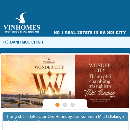
DANH MỤC CHÍNH
Trang chủ
»
Litteratur Om Ronneby: En Kommun Mitt I Blekinge
: Ladda ner snabbt