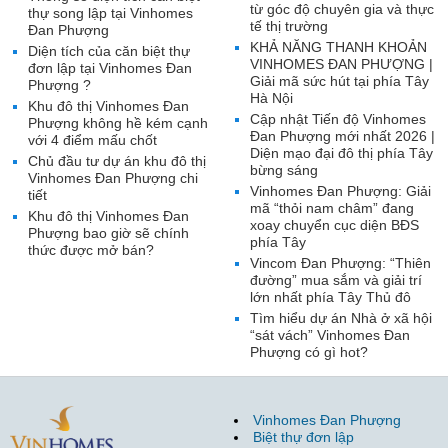
từ góc độ chuyên gia và thực
thự song lập tại Vinhomes
tế thị trường
Đan Phượng
KHẢ NĂNG THANH KHOẢN
Diện tích của căn biệt thự
VINHOMES ĐAN PHƯỢNG |
đơn lập tại Vinhomes Đan
Giải mã sức hút tại phía Tây
Phượng ?
Hà Nội
Khu đô thị Vinhomes Đan
Cập nhật Tiến độ Vinhomes
Phượng không hề kém cạnh
Đan Phượng mới nhất 2026 |
với 4 điểm mấu chốt
Diện mạo đại đô thị phía Tây
Chủ đầu tư dự án khu đô thị
bừng sáng
Vinhomes Đan Phượng chi
Vinhomes Đan Phượng: Giải
tiết
mã “thỏi nam châm” đang
Khu đô thị Vinhomes Đan
xoay chuyển cục diện BĐS
Phượng bao giờ sẽ chính
phía Tây
thức được mở bán?
Vincom Đan Phượng: “Thiên
đường” mua sắm và giải trí
lớn nhất phía Tây Thủ đô
Tìm hiểu dự án Nhà ở xã hội
“sát vách” Vinhomes Đan
Phượng có gì hot?
Vinhomes Đan Phượng
Biệt thự đơn lập