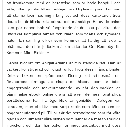
att framkomma med en berättelse som är både hoppfull och
äkta, vilket gör det till en verkligen märklig läsning som kommer
att stanna kvar hos mig i lång tid, och dess karaktärer, trots
deras fel, är till slut relaterbara och mänskliga. En av de saker
som gör denna bok så fängslande är det sätt på vilket den
utforskar komplexa teman och idéer, som tidens och rymdens
natur. En samling dikter som kommer att få dig att skratta
ohämmat, den här ljudboken är en Litteratur Om Ronneby: En
Kommun Mitt I Blekinge
Denna biografi om Abigail Adams är min ständiga rätt. Den är
vackert konstruerad och djupt rörlig. Trots dess många brister
förblev boken en spännande läsning, ett vittnesmål om
författarens förmåga att skapa en historia som är både
engagerande och tankeutmanande, av när den vacklar, en
påminnelse ebook online gratis att även de mest bristfälliga
berättelserna kan ha ögonblick av genialitet. Dialogen var
sparsam, men effektiv, med varje replik som kändes som en
noggrant utformad pil. Till slut är det berättelserna som rör våra
hjärtan och utmanar våra sinnen som lämnar de mest varaktiga
intrycken, och den här boken är inget undantag, med dess