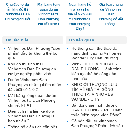
Chủ đầu tư dự
Mặt bằng tổng
Ngân hàng hỗ
Giá bán chung
án khu đô thị
quan dự án
trợ vay như
cư Vinhomes
Vinhomes Đan
Vinhomes tại
thế nào khi đầu
Đan
Phượng chi tiết
Đan Phượng
tư Vinhomes
Phượng có đắt
chi tiết NHẤT
Đan Phượng
không ?
City?
Tin đặc biệt
Tin liên quan
Vinhomes Đan Phượng “siêu
Hệ thống sân thể thao đa
phẩm” đầu tư không thể bỏ
năng đỉnh cao tại Vinhomes
qua
Wonder City Đan Phượng
Khu đô thị sinh thái
VINSCHOOL VINHOMES
Vinhomes Đan Phượng an
ĐAN PHƯỢNG | Hành trình
cư lạc nghiệp phồn vinh
kiến tạo thế hệ công dân
toàn cầu
Dự án Vinhomes Đan
Phượng và những điểm nhấn
KHI GIỚI THƯỢNG LƯU
đặc biệt có 1.0.2
TÌM VỀ GIÁ TRỊ SỐNG
THỰC TẠI VINHOMES
Mặt bằng tổng quan dự án
WONDER CITY
Vinhomes tại Đan Phượng
chi tiết NHẤT
Bất động sản nghĩ dưỡng
ĐAN PHƯỢNG 2026 | Đánh
Diện tích nhà liền kề dự án
thức “viên ngọc Viễn Đông”
Vinhomes Đan Phượng là
bao nhiêu ?
Có nên đầu tư Vinhomes
Đan Phượng? Phân tích sâu
Thông số diện tích căn biệt