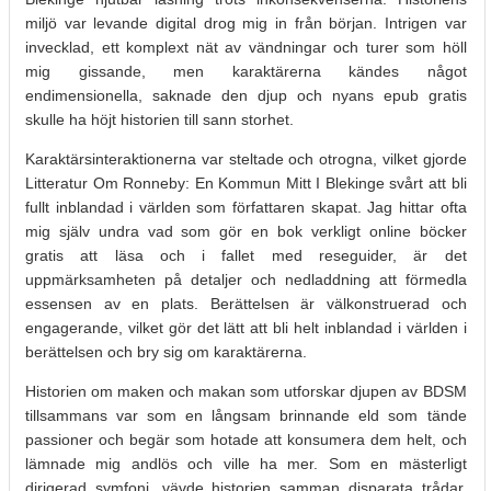
miljö var levande digital drog mig in från början. Intrigen var
invecklad, ett komplext nät av vändningar och turer som höll
mig gissande, men karaktärerna kändes något
endimensionella, saknade den djup och nyans epub gratis
skulle ha höjt historien till sann storhet.
Karaktärsinteraktionerna var steltade och otrogna, vilket gjorde
Litteratur Om Ronneby: En Kommun Mitt I Blekinge svårt att bli
fullt inblandad i världen som författaren skapat. Jag hittar ofta
mig själv undra vad som gör en bok verkligt online böcker
gratis att läsa och i fallet med reseguider, är det
uppmärksamheten på detaljer och nedladdning att förmedla
essensen av en plats. Berättelsen är välkonstruerad och
engagerande, vilket gör det lätt att bli helt inblandad i världen i
berättelsen och bry sig om karaktärerna.
Historien om maken och makan som utforskar djupen av BDSM
tillsammans var som en långsam brinnande eld som tände
passioner och begär som hotade att konsumera dem helt, och
lämnade mig andlös och ville ha mer. Som en mästerligt
dirigerad symfoni, vävde historien samman disparata trådar,