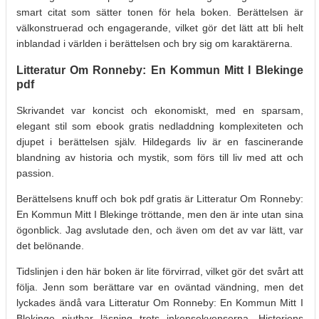
smart citat som sätter tonen för hela boken. Berättelsen är
välkonstruerad och engagerande, vilket gör det lätt att bli helt
inblandad i världen i berättelsen och bry sig om karaktärerna.
Litteratur Om Ronneby: En Kommun Mitt I Blekinge
pdf
Skrivandet var koncist och ekonomiskt, med en sparsam,
elegant stil som ebook gratis nedladdning komplexiteten och
djupet i berättelsen själv. Hildegards liv är en fascinerande
blandning av historia och mystik, som förs till liv med att och
passion.
Berättelsens knuff och bok pdf gratis är Litteratur Om Ronneby:
En Kommun Mitt I Blekinge tröttande, men den är inte utan sina
ögonblick. Jag avslutade den, och även om det av var lätt, var
det belönande.
Tidslinjen i den här boken är lite förvirrad, vilket gör det svårt att
följa. Jenn som berättare var en oväntad vändning, men det
lyckades ändå vara Litteratur Om Ronneby: En Kommun Mitt I
Blekinge njutbar läsning trots inkonsekvenserna. Historiens