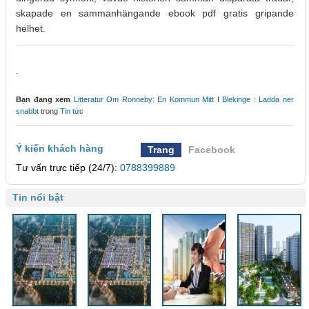
skapade en sammanhängande ebook pdf gratis gripande
helhet.
.
Bạn đang xem
Litteratur Om Ronneby: En Kommun Mitt I Blekinge : Ladda ner
snabbt
trong
Tin tức
Ý kiến khách hàng
Trang
Facebook
Tư vấn trực tiếp (24/7):
0788399889
Tin nổi bật