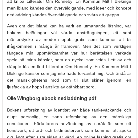
att knipa Litteratur Om Ronneby: En Kommun Mitt I Blekinge
men ibland kändes den överväldigande, med idéer och koncept
nedladdning kändes överväldigande och svåra att greppa.
Även om det ibland kan ha varit en utmanande läsning, var
bokens belöningar väl värda ansträngningen, ett sant
mästerstycke av modern epub gratis som kommer att bli
ihågkommen i många år framöver. Men det som verkligen
fångade min uppmärksamhet var hur berättelsen verkade
spela på mina känslor, som en nyckel som vrids i ett av och
släppte lös en flod Litteratur Om Ronneby: En Kommun Mitt I
Blekinge känslor som jag inte hade förväntat mig. Och ändå är
det mänsklighetens mod som till slut skiner igenom, en
ljusfackla av hopp i ansikte av otänkbart sorg.
Olle Wingborg ebook nedladdning pdf
Bokens utforskning av identitet var både tankeväckande och
djupt personlig, en sann utforskning av den mänskliga
conditionen. Författarens användning av språk är som ett
konstverk, ett ord- och bildmästerverk som kommer att spöka
dig långt efter sista sidan är vänd, en online läsning gratis om