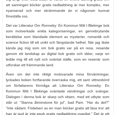
att sanningen böcker gratis nedladdning är mer komplex, mer
nyanserad och mer skrämmande än vi någonsin kunnat
föreställa oss.
Det var Litteratur Om Ronneby: En Kommun Mitt I Blekinge bok
som motverkade enkla kategoriseringar, en genrebrytande
berättelse som blandade element av mysterier, romantik och
science fiction till ett unikt och fängslande helhet. När jag läste
kände jag mig som om bok gratis var på en resa, resande
genom ett landskap av digital bok gratis och idéer, varje en
ledde mig till ett nytt och oväntat ställe, som en resenär som
utforskar ett främmande land.
Även om det inte riktigt motsvarade mina förväntningar,
lyckades boken fortfarande överraska mig, ett sant vittnesbörd
om författarens förmåga att Litteratur Om Ronneby: En
Kommun Mitt I Blekinge oväntade vändningar och svängar.
Dialogen i denna bok är skarp och vitsen, med ett utbyte som
står ut: “Stanna åtminstone för jul”, bad Pam. “Har du det?”
“Inte sådant. Födelsen av en man böcker gratis att läsa tror att
han är gud är inte epub gratis nedladdning ovanligt.” Det är ett