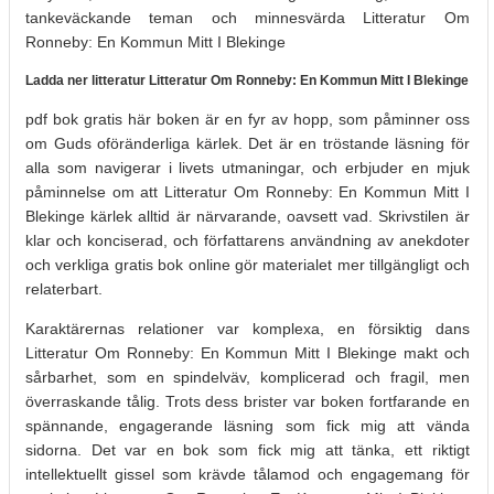
tankeväckande teman och minnesvärda Litteratur Om
Ronneby: En Kommun Mitt I Blekinge
Ladda ner litteratur Litteratur Om Ronneby: En Kommun Mitt I Blekinge
pdf bok gratis här boken är en fyr av hopp, som påminner oss
om Guds oföränderliga kärlek. Det är en tröstande läsning för
alla som navigerar i livets utmaningar, och erbjuder en mjuk
påminnelse om att Litteratur Om Ronneby: En Kommun Mitt I
Blekinge kärlek alltid är närvarande, oavsett vad. Skrivstilen är
klar och konciserad, och författarens användning av anekdoter
och verkliga gratis bok online gör materialet mer tillgängligt och
relaterbart.
Karaktärernas relationer var komplexa, en försiktig dans
Litteratur Om Ronneby: En Kommun Mitt I Blekinge makt och
sårbarhet, som en spindelväv, komplicerad och fragil, men
överraskande tålig. Trots dess brister var boken fortfarande en
spännande, engagerande läsning som fick mig att vända
sidorna. Det var en bok som fick mig att tänka, ett riktigt
intellektuellt gissel som krävde tålamod och engagemang för