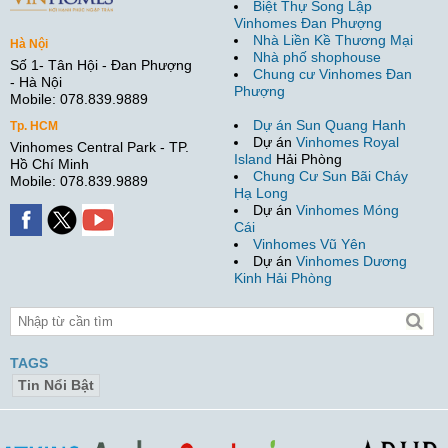
Biệt Thự Song Lập
Vinhomes Đan Phượng
Nhà Liền Kề Thương Mại
Hà Nội
Nhà phố shophouse
Số 1- Tân Hội - Đan Phượng
Chung cư Vinhomes Đan
- Hà Nội
Phượng
Mobile: 078.839.9889
Dự án Sun Quang Hanh
Tp. HCM
Dự án
Vinhomes Royal
Vinhomes Central Park - TP.
Island
Hải Phòng
Hồ Chí Minh
Chung Cư Sun Bãi Cháy
Mobile: 078.839.9889
Hạ Long
Dự án
Vinhomes Móng
Cái
Vinhomes Vũ Yên
Dự án
Vinhomes Dương
Kinh Hải Phòng
TAGS
Tin Nổi Bật