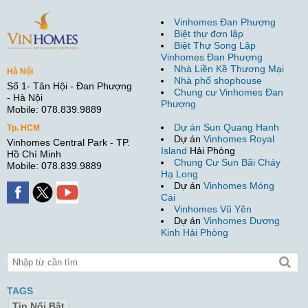
Vinhomes Đan Phượng
Biệt thự đơn lập
Biệt Thự Song Lập
Vinhomes Đan Phượng
Nhà Liền Kề Thương Mại
Hà Nội
Nhà phố shophouse
Số 1- Tân Hội - Đan Phượng
Chung cư Vinhomes Đan
- Hà Nội
Phượng
Mobile: 078.839.9889
Dự án Sun Quang Hanh
Tp. HCM
Dự án
Vinhomes Royal
Vinhomes Central Park - TP.
Island
Hải Phòng
Hồ Chí Minh
Chung Cư Sun Bãi Cháy
Mobile: 078.839.9889
Hạ Long
Dự án
Vinhomes Móng
Cái
Vinhomes Vũ Yên
Dự án
Vinhomes Dương
Kinh Hải Phòng
TAGS
Tin Nổi Bật