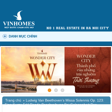
DANH MỤC CHÍNH
Trang chủ
»
Ludwig Van Beethoven’s Missa Solennis Op. 123:
Eine Kurze Erkl Rende Beschreibung Bei Gelegenheit Des
Beethovenfestes in Bonn Aufgezeichnet Und Mitwir – [PDF]