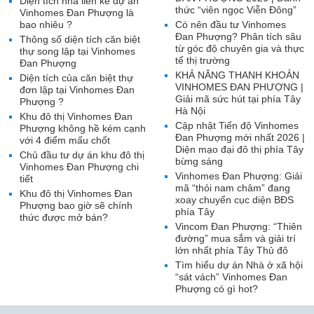
Diện tích nhà liền kề dự án
thức “viên ngọc Viễn Đông”
Vinhomes Đan Phượng là
bao nhiêu ?
Có nên đầu tư Vinhomes
Đan Phượng? Phân tích sâu
Thông số diện tích căn biệt
từ góc độ chuyên gia và thực
thự song lập tại Vinhomes
tế thị trường
Đan Phượng
KHẢ NĂNG THANH KHOẢN
Diện tích của căn biệt thự
VINHOMES ĐAN PHƯỢNG |
đơn lập tại Vinhomes Đan
Giải mã sức hút tại phía Tây
Phượng ?
Hà Nội
Khu đô thị Vinhomes Đan
Cập nhật Tiến độ Vinhomes
Phượng không hề kém cạnh
Đan Phượng mới nhất 2026 |
với 4 điểm mấu chốt
Diện mạo đại đô thị phía Tây
Chủ đầu tư dự án khu đô thị
bừng sáng
Vinhomes Đan Phượng chi
Vinhomes Đan Phượng: Giải
tiết
mã “thỏi nam châm” đang
Khu đô thị Vinhomes Đan
xoay chuyển cục diện BĐS
Phượng bao giờ sẽ chính
phía Tây
thức được mở bán?
Vincom Đan Phượng: “Thiên
đường” mua sắm và giải trí
lớn nhất phía Tây Thủ đô
Tìm hiểu dự án Nhà ở xã hội
“sát vách” Vinhomes Đan
Phượng có gì hot?