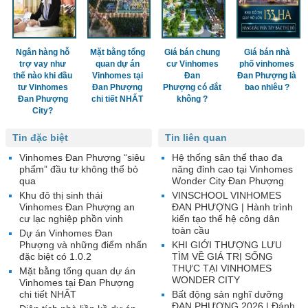
Ngân hàng hỗ
Mặt bằng tổng
Giá bán chung
Giá bán nhà
trợ vay như
quan dự án
cư Vinhomes
phố vinhomes
thế nào khi đầu
Vinhomes tại
Đan
Đan Phượng là
tư Vinhomes
Đan Phượng
Phượng có đắt
bao nhiêu ?
Đan Phượng
chi tiết NHẤT
không ?
City?
Tin đặc biệt
Tin liên quan
Vinhomes Đan Phượng “siêu
Hệ thống sân thể thao đa
phẩm” đầu tư không thể bỏ
năng đỉnh cao tại Vinhomes
qua
Wonder City Đan Phượng
Khu đô thị sinh thái
VINSCHOOL VINHOMES
Vinhomes Đan Phượng an
ĐAN PHƯỢNG | Hành trình
cư lạc nghiệp phồn vinh
kiến tạo thế hệ công dân
toàn cầu
Dự án Vinhomes Đan
Phượng và những điểm nhấn
KHI GIỚI THƯỢNG LƯU
đặc biệt có 1.0.2
TÌM VỀ GIÁ TRỊ SỐNG
THỰC TẠI VINHOMES
Mặt bằng tổng quan dự án
WONDER CITY
Vinhomes tại Đan Phượng
chi tiết NHẤT
Bất động sản nghĩ dưỡng
ĐAN PHƯỢNG 2026 | Đánh