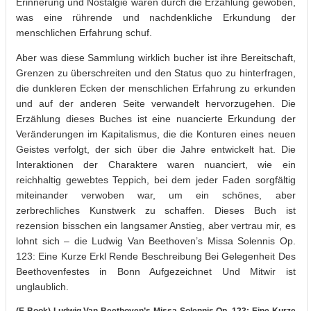
Erinnerung und Nostalgie waren durch die Erzählung gewoben,
was eine rührende und nachdenkliche Erkundung der
menschlichen Erfahrung schuf.
Aber was diese Sammlung wirklich bucher ist ihre Bereitschaft,
Grenzen zu überschreiten und den Status quo zu hinterfragen,
die dunkleren Ecken der menschlichen Erfahrung zu erkunden
und auf der anderen Seite verwandelt hervorzugehen. Die
Erzählung dieses Buches ist eine nuancierte Erkundung der
Veränderungen im Kapitalismus, die die Konturen eines neuen
Geistes verfolgt, der sich über die Jahre entwickelt hat. Die
Interaktionen der Charaktere waren nuanciert, wie ein
reichhaltig gewebtes Teppich, bei dem jeder Faden sorgfältig
miteinander verwoben war, um ein schönes, aber
zerbrechliches Kunstwerk zu schaffen. Dieses Buch ist
rezension bisschen ein langsamer Anstieg, aber vertrau mir, es
lohnt sich – die Ludwig Van Beethoven’s Missa Solennis Op.
123: Eine Kurze Erkl Rende Beschreibung Bei Gelegenheit Des
Beethovenfestes in Bonn Aufgezeichnet Und Mitwir ist
unglaublich.
(E-Book) Ludwig Van Beethoven’s Missa Solennis Op. 123: Eine Kurze