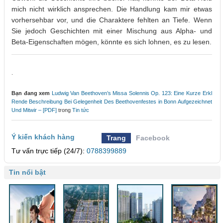
mich nicht wirklich ansprechen. Die Handlung kam mir etwas
vorhersehbar vor, und die Charaktere fehlten an Tiefe. Wenn
Sie jedoch Geschichten mit einer Mischung aus Alpha- und
Beta-Eigenschaften mögen, könnte es sich lohnen, es zu lesen.
.
Bạn đang xem
Ludwig Van Beethoven’s Missa Solennis Op. 123: Eine Kurze Erkl
Rende Beschreibung Bei Gelegenheit Des Beethovenfestes in Bonn Aufgezeichnet
Und Mitwir – [PDF]
trong
Tin tức
Ý kiến khách hàng
Trang
Facebook
Tư vấn trực tiếp (24/7):
0788399889
Tin nổi bật