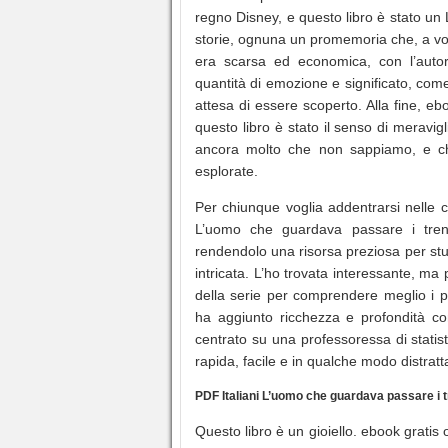
regno Disney, e questo libro è stato un 
storie, ognuna un promemoria che, a volte
era scarsa ed economica, con l’auto
quantità di emozione e significato, co
attesa di essere scoperto. Alla fine, e
questo libro è stato il senso di meravi
ancora molto che non sappiamo, e che i
esplorate.
Per chiunque voglia addentrarsi nelle co
L’uomo che guardava passare i treni 
rendendolo una risorsa preziosa per stu
intricata. L’ho trovata interessante, ma 
della serie per comprendere meglio i pe
ha aggiunto ricchezza e profondità com
centrato su una professoressa di statis
rapida, facile e in qualche modo distratt
PDF Italiani L’uomo che guardava passare i t
Questo libro è un gioiello. ebook gratis