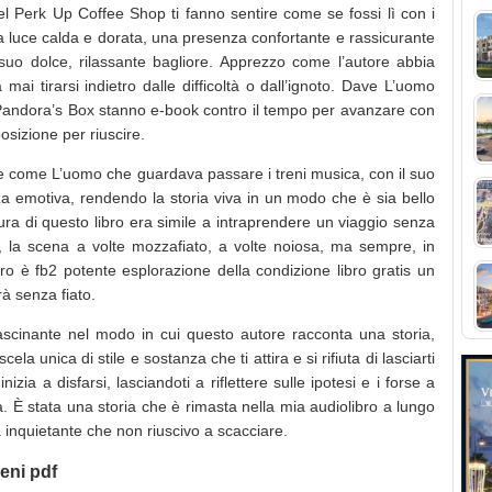
el Perk Up Coffee Shop ti fanno sentire come se fossi lì con i
na luce calda e dorata, una presenza confortante e rassicurante
suo dolce, rilassante bagliore. Apprezzo come l’autore abbia
ai tirarsi indietro dalle difficoltà o dall’ignoto. Dave L’uomo
 Pandora’s Box stanno e-book contro il tempo per avanzare con
osizione per riuscire.
are come L’uomo che guardava passare i treni musica, con il suo
za emotiva, rendendo la storia viva in un modo che è sia bello
tura di questo libro era simile a intraprendere un viaggio senza
, la scena a volte mozzafiato, a volte noiosa, ma sempre, in
ro è fb2 potente esplorazione della condizione libro gratis un
rà senza fiato.
ascinante nel modo in cui questo autore racconta una storia,
a unica di stile e sostanza che ti attira e si rifiuta di lasciarti
zia a disfarsi, lasciandoti a riflettere sulle ipotesi e i forse a
a. È stata una storia che è rimasta nella mia audiolibro a lungo
a inquietante che non riuscivo a scacciare.
eni pdf