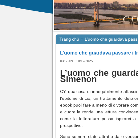
Trang chủ
»
L’uomo che guardava passa
L’uomo che guardava passare i t
03:53:09 - 10/12/2025
L’uomo che guarda
Simenon
C’è qualcosa di innegabilmente affascin
l’epitome di ciò, un trattamento deli
ebook puoi fare a meno di divorare com
e cuore la rende una lettura convincen
come la letteratura possa ispirarci
prospettive.
Sono sempre stato attratto dalle version