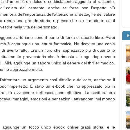
ria d’amore è un dolce e soddisfacente aggiunta al racconto.
o di colata del cemento, anche se forse non l’aspetto più
emoria dell’importanza dell’attenzione ai dettagli e del valore
a renda una grande storia, e penso che sia il modo in cui il
vestire nella vita dei personaggi.
B
ggende arturiane sono il punto di forza di questo libro. Avrei
i, ma è comunque una lettura fantastica. Ho ricevuto una copia
ce di averlo fatto. Era un libro che apprezzavo più di quanto lo
llettualmente provocatoria che è rimasta a lungo dopo averlo
Paul, MN, aggiunge un sapore unico al genere del thriller medico.
che ho apprezzato molto.
’affrontare un argomento così difficile e delicato, anche se il
modo imperfetto. È stato un e-book che ho apprezzato più in
era più avvincente dell’esecuzione effettiva. La scrittura era
evocava immagini, emozioni e sensazioni, attirandomi nel mondo
, aggiunge un tocco unico ebook online gratis storia, e le