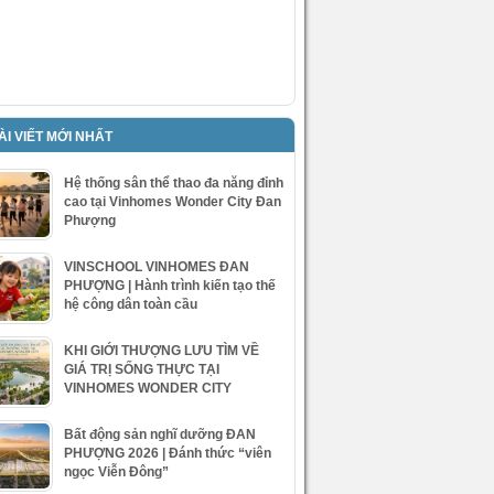
ÀI VIẾT MỚI NHẤT
Hệ thống sân thể thao đa năng đỉnh
cao tại Vinhomes Wonder City Đan
Phượng
VINSCHOOL VINHOMES ĐAN
PHƯỢNG | Hành trình kiến tạo thế
hệ công dân toàn cầu
KHI GIỚI THƯỢNG LƯU TÌM VỀ
GIÁ TRỊ SỐNG THỰC TẠI
VINHOMES WONDER CITY
Bất động sản nghĩ dưỡng ĐAN
PHƯỢNG 2026 | Đánh thức “viên
ngọc Viễn Đông”