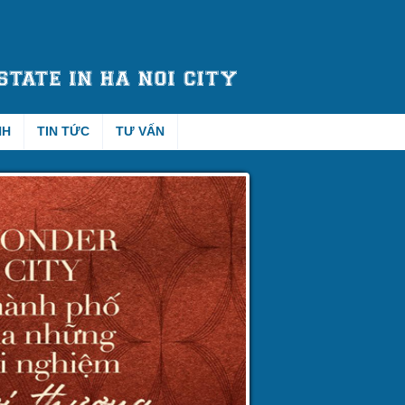
NH
TIN TỨC
TƯ VẤN