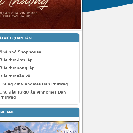
ÀI VIẾT QUAN TÂM
Nhà phố Shophouse
Biệt thự đơn lập
Biệt thự song lập
Biệt thự liền kề
Chung cư Vinhomes Đan Phượng
Chủ đầu tư dự án Vinhomes Đan
Phượng
ÌNH ẢNH