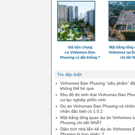
Giá bán chung
Mặt bằng tổng 
cư Vinhomes Đan
Vinhomes tại 
Phượng có đắt không ?
chi tiết
Tin đặc biệt
Vinhomes Đan Phượng “siêu phẩm” đầ
không thể bỏ qua
Khu đô thị sinh thái Vinhomes Đan Ph
cư lạc nghiệp phồn vinh
Dự án Vinhomes Đan Phượng và nhữn
nhấn đặc biệt có 1.0.2
Mặt bằng tổng quan dự án Vinhomes t
Phượng chi tiết NHẤT
Diện tích nhà liền kề dự án Vinhomes 
Phượng là bao nhiêu ?