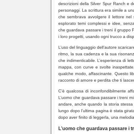
descrizioni della Silver Spur Ranch e d
personaggi. La scrittura era simile a u
che sembrava avvolgere il lettore nel 
esplorato temi complessi e idee, senza m
che guardava passare i treni il gruppo
i loro progetti, usando ogni trucco a disp
L’uso del linguaggio dell’autore scaric
ritmo, la sua cadenza e la sua risonan
che indimenticabile. L’esperienza di let
mappa, con curve e svolte inaspettate
qualche modo, affascinante. Questo lib
racconto di amore e perdita che ti lasce
C’è qualcosa di inconfondibilmente aff
L’uomo che guardava passare i treni miscel
andare, anche quando la storia stessa ini
lungo dopo l’ultima pagina è stata girat
dopo aver finito di leggerla, una melodi
L’uomo che guardava passare i tr