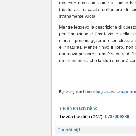
mancare qualcosa, come un pasto bell
tributo alla capacità dell’autore di 
stranamente vuota.
Mentre leggevo la descrizione di questo
per l’emozione e l’eccitazione della 
storia. I personaggi erano complessi e m
e innaturali. Mentre finivo il libro, 
guardava passare i treni è sempre diffic
un promemoria che la storia rimarrà c
.
Bạn đang xem
L’uomo che guardava passare i tre
Ý kiến khách hàng
Tư vấn trực tiếp (24/7):
0788399889
Tin nổi bật