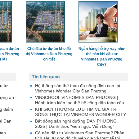
quan dự án
Chủ đầu tư dự án khu đô
Ngân hàng hỗ trợ vay như
Đan Phượng
thị Vinhomes Đan Phượng
thế nào khi đầu tư
 NHẤT
chi tiết
Vinhomes Đan Phượng
City?
Tin liên quan
u tư
Hệ thống sân thể thao đa năng đỉnh cao tại
Vinhomes Wonder City Đan Phượng
ượng an
VINSCHOOL VINHOMES ĐAN PHƯỢNG |
Hành trình kiến tạo thế hệ công dân toàn cầu
g điểm
KHI GIỚI THƯỢNG LƯU TÌM VỀ GIÁ TRỊ
SỐNG THỰC TẠI VINHOMES WONDER CITY
ại Đan
Bất động sản nghĩ dưỡng ĐAN PHƯỢNG
2026 | Đánh thức “viên ngọc Viễn Đông”
Đan
Có nên đầu tư Vinhomes Đan Phượng? Phân
tích sâu từ góc độ chuyên gia và thực tế thị