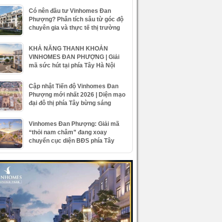
Có nên đầu tư Vinhomes Đan
Phượng? Phân tích sâu từ góc độ
chuyên gia và thực tế thị trường
KHẢ NĂNG THANH KHOẢN
VINHOMES ĐAN PHƯỢNG | Giải
mã sức hút tại phía Tây Hà Nội
Cập nhật Tiến độ Vinhomes Đan
Phượng mới nhất 2026 | Diện mạo
đại đô thị phía Tây bừng sáng
Vinhomes Đan Phượng: Giải mã
“thỏi nam châm” đang xoay
chuyển cục diện BĐS phía Tây