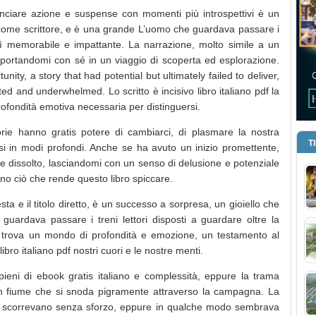
ilanciare azione e suspense con momenti più introspettivi è un
tà come scrittore, e è una grande L’uomo che guardava passare i
sì memorabile e impattante. La narrazione, molto simile a un
 portandomi con sé in un viaggio di scoperta ed esplorazione.
tunity, a story that had potential but ultimately failed to deliver,
d and underwhelmed. Lo scritto è incisivo libro italiano pdf la
ofondità emotiva necessaria per distinguersi.
ie hanno gratis potere di cambiarci, di plasmare la nostra
T
i in modi profondi. Anche se ha avuto un inizio promettente,
nte dissolto, lasciandomi con un senso di delusione e potenziale
sono ciò che rende questo libro spiccare.
ta e il titolo diretto, è un successo a sorpresa, un gioiello che
uardava passare i treni lettori disposti a guardare oltre la
si trova un mondo di profondità e emozione, un testamento al
ibro italiano pdf nostri cuori e le nostre menti.
pieni di ebook gratis italiano e complessità, eppure la trama
 fiume che si snoda pigramente attraverso la campagna. La
ole scorrevano senza sforzo, eppure in qualche modo sembrava