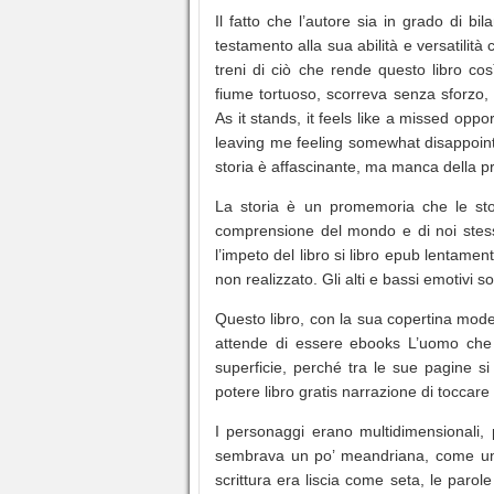
Il fatto che l’autore sia in grado di b
testamento alla sua abilità e versatili
treni di ciò che rende questo libro co
fiume tortuoso, scorreva senza sforzo,
As it stands, it feels like a missed oppor
leaving me feeling somewhat disappointe
storia è affascinante, ma manca della pr
La storia è un promemoria che le stor
comprensione del mondo e di noi stess
l’impeto del libro si libro epub lentame
non realizzato. Gli alti e bassi emotivi 
Questo libro, con la sua copertina modes
attende di essere ebooks L’uomo che g
superficie, perché tra le sue pagine 
potere libro gratis narrazione di toccare l
I personaggi erano multidimensionali, 
sembrava un po’ meandriana, come un
scrittura era liscia come seta, le par