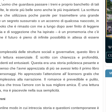
L’uomo che guardava passare i treni e proprio banchetto di tali
, le storie più belle sono anche le più inquietanti. La scrittura
re che utilizzava poche parole per trasmettere una grande
me un segreto sussurrato o un accenno di qualcosa nascosto, in
books che è rimasto con me a lungo dopo aver finito di leggere
glia e di soggezione che ha ispirato – è un promemoria che c’è
l futuro è pieno di infinite possibilità in attesa di essere
mplessità delle strutture sociali e governative, questo libro è
lettura essenziale. È scritto con chiarezza e profondità,
denti ed entusiasti. Questa era una storia poliziesca pesante e
penso che l’avrei apprezzata di più se avessi letto il primo libro
V
rsonaggi. Ho apprezzato l’attenzione all’ licensors gratis che
plessiva alla narrazione. Il romance è prevedibile e pulito,
tica che trova l’amore con la sua migliore amica. È una lettura
a, ma è piacevole nella sua semplicità.
reni
 online modo in cui intreccia storia e questioni contemporanee è