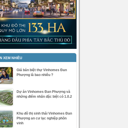
IN XEM NHIỀU
Giá bán biệt thự Vinhomes Đan
Phượng là bao nhiêu ?
Dự án Vinhomes Đan Phượng và
những điểm nhấn đặc biệt có 1.0.2
Khu đô thị sinh thái Vinhomes Đan
Phượng an cư lạc nghiệp phồn
vinh