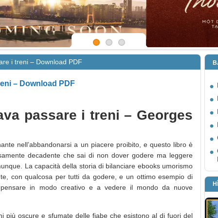
re i treni – Download PDF
B
reni – Download PDF
va passare i treni – Georges
ante nell’abbandonarsi a un piacere proibito, e questo libro è
ziosamente decadente che sai di non dover godere ma leggere
unque. La capacità della storia di bilanciare ebooks umorismo
te, con qualcosa per tutti da godere, e un ottimo esempio di
H
 a pensare in modo creativo e a vedere il mondo da nuove
i più oscure e sfumate delle fiabe che esistono al di fuori del