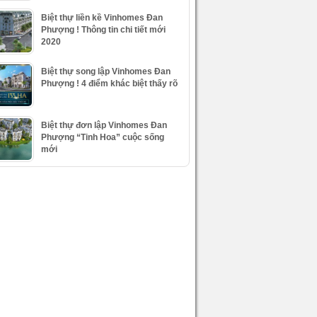
Biệt thự liền kề Vinhomes Đan
Phượng ! Thông tin chi tiết mới
2020
Biệt thự song lập Vinhomes Đan
Phượng ! 4 điểm khác biệt thấy rõ
Biệt thự đơn lập Vinhomes Đan
Phượng “Tinh Hoa” cuộc sống
mới