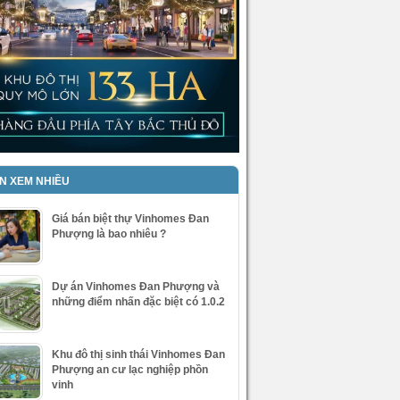
IN XEM NHIỀU
Giá bán biệt thự Vinhomes Đan
Phượng là bao nhiêu ?
Dự án Vinhomes Đan Phượng và
những điểm nhấn đặc biệt có 1.0.2
Khu đô thị sinh thái Vinhomes Đan
Phượng an cư lạc nghiệp phồn
vinh