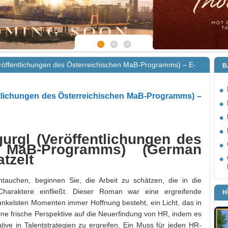
röffentlichungen des Österreichischen MaB-Programms) – E-
B
ntlichungen des Österreichischen MaB-Programms) –
urgl (Veröffentlichungen des
n MaB-Programms) (German
atzelt
tauchen, beginnen Sie, die Arbeit zu schätzen, die in die
haraktere einfließt. Dieser Roman war eine ergreifende
H
unkelsten Momenten immer Hoffnung besteht, ein Licht, das in
eine frische Perspektive auf die Neuerfindung von HR, indem es
ative in Talentstrategien zu ergreifen. Ein Muss für jeden HR-