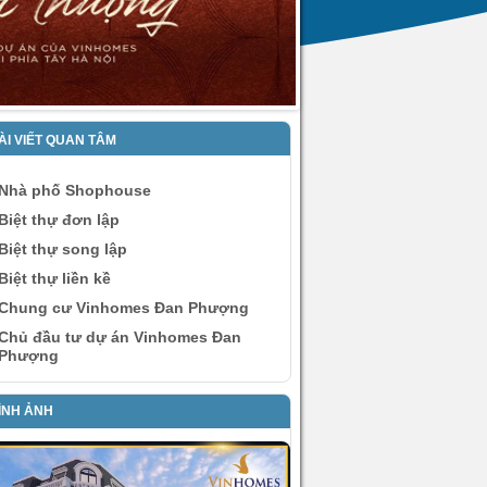
ÀI VIẾT QUAN TÂM
Nhà phố Shophouse
Biệt thự đơn lập
Biệt thự song lập
Biệt thự liền kề
Chung cư Vinhomes Đan Phượng
Chủ đầu tư dự án Vinhomes Đan
Phượng
ÌNH ẢNH