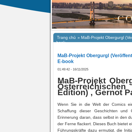
Trang chủ
»
MaB-Projekt Obergurgl (Ve
book
MaB-Projekt Obergurgl (Veröffe
E-book
01:49:42 - 16/11/2025
MaB-Projekt Oberg
Österreichische
Edition) , Gernot P
Wenn Sie in die Welt der Comics ein
Schaffung dieser Geschichten und C
Erinnerung daran, dass selbst in den d
der Ferne flackert. Dieses Buch bietet 
Führungskräfte dazu ermutigt, die Initi