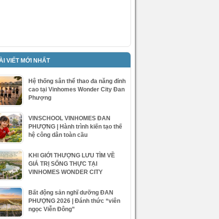
ÀI VIẾT MỚI NHẤT
Hệ thống sân thể thao đa năng đỉnh
cao tại Vinhomes Wonder City Đan
Phượng
VINSCHOOL VINHOMES ĐAN
PHƯỢNG | Hành trình kiến tạo thế
hệ công dân toàn cầu
KHI GIỚI THƯỢNG LƯU TÌM VỀ
GIÁ TRỊ SỐNG THỰC TẠI
VINHOMES WONDER CITY
Bất động sản nghĩ dưỡng ĐAN
PHƯỢNG 2026 | Đánh thức “viên
ngọc Viễn Đông”