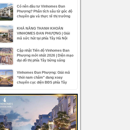
Có nên đầu tư Vinhomes Đan
Phượng? Phân tích sâu từ góc độ
chuyên gia và thực tế thị trường
KHẢ NĂNG THANH KHOẢN
VINHOMES ĐAN PHƯỢNG | Giải
mã sức hút tại phía Tây Hà Nội
Cập nhật Tiến độ Vinhomes Đan
Phượng mới nhất 2026 | Diện mạo
đại đô thị phía Tây bừng sáng
Vinhomes Đan Phượng: Giải mã
“thỏi nam châm” đang xoay
chuyển cục diện BĐS phía Tây