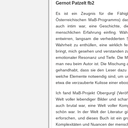
Gernot Patzelt fb2
Es ist ein Zeugnis für die Fähigk
Österreichischen MaB-Programms) dass
auch intim war, eine Geschichte, 
menschlichen Erfahrung einfing. Wäh
entwirren, langsam die verhedderten 
Wahrheit zu enthüllen, eine wirklich 
bringt, mich gesehen und verstanden zu
emotionaler Resonanz und Tiefe. Die M
man neu beim Autor ist. Die Mischung a
gehandhabt, dass sie den Leser dazu 
welche Elemente notwendig sind, um un
etwa die verzauberte Kulisse einer ebo
Ich fand MaB-Projekt Obergurgl (Verö
Welt voller lebendiger Bilder und scha
auch brutal war, eine Welt voller Kom
schön war. In der Welt der Literatur 
erforschen, und dieses Buch ist ein gr
Komplexitäten und Nuancen der mensch