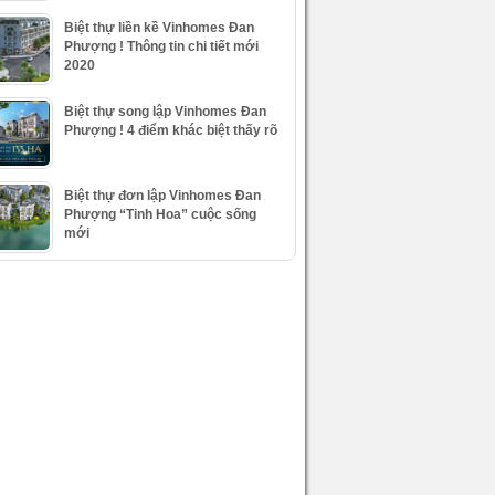
Biệt thự liền kề Vinhomes Đan
Phượng ! Thông tin chi tiết mới
2020
Biệt thự song lập Vinhomes Đan
Phượng ! 4 điểm khác biệt thấy rõ
Biệt thự đơn lập Vinhomes Đan
Phượng “Tinh Hoa” cuộc sống
mới