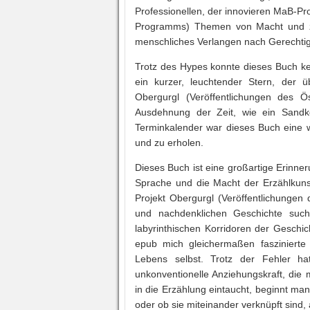
Professionellen, der innovieren MaB-Pr
Programms) Themen von Macht und zu
menschliches Verlangen nach Gerechtig
Trotz des Hypes konnte dieses Buch kei
ein kurzer, leuchtender Stern, der 
Obergurgl (Veröffentlichungen des Ö
Ausdehnung der Zeit, wie ein Sandko
Terminkalender war dieses Buch eine w
und zu erholen.
Dieses Buch ist eine großartige Erinner
Sprache und die Macht der Erzählkunst
Projekt Obergurgl (Veröffentlichungen
und nachdenklichen Geschichte suc
labyrinthischen Korridoren der Gesch
epub mich gleichermaßen faszinierte u
Lebens selbst. Trotz der Fehler ha
unkonventionelle Anziehungskraft, di
in die Erzählung eintaucht, beginnt man
oder ob sie miteinander verknüpft sind,