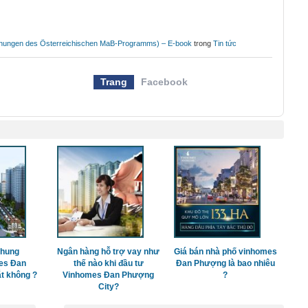
ichungen des Österreichischen MaB-Programms) – E-book
trong
Tin tức
Trang
Facebook
chung
Ngân hàng hỗ trợ vay như
Giá bán nhà phố vinhomes
es Đan
thế nào khi đầu tư
Đan Phượng là bao nhiêu
t không ?
Vinhomes Đan Phượng
?
City?