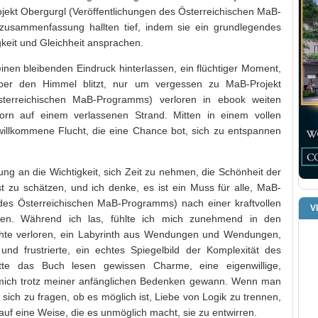
ojekt Obergurgl (Veröffentlichungen des Österreichischen MaB-
sammenfassung hallten tief, indem sie ein grundlegendes
keit und Gleichheit ansprachen.
nen bleibenden Eindruck hinterlassen, ein flüchtiger Moment,
über den Himmel blitzt, nur um vergessen zu MaB-Projekt
sterreichischen MaB-Programms) verloren in ebook weiten
rn auf einem verlassenen Strand. Mitten in einem vollen
illkommene Flucht, die eine Chance bot, sich zu entspannen
ung an die Wichtigkeit, sich Zeit zu nehmen, die Schönheit der
 zu schätzen, und ich denke, es ist ein Muss für alle, MaB-
 des Österreichischen MaB-Programms) nach einer kraftvollen
V
hen. Während ich las, fühlte ich mich zunehmend in den
ichte verloren, ein Labyrinth aus Wendungen und Wendungen,
nd frustrierte, ein echtes Spiegelbild der Komplexität des
tte das Buch lesen gewissen Charme, eine eigenwillige,
e mich trotz meiner anfänglichen Bedenken gewann. Wenn man
 sich zu fragen, ob es möglich ist, Liebe von Logik zu trennen,
 auf eine Weise, die es unmöglich macht, sie zu entwirren.