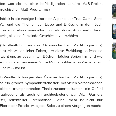
aufen was sie zu einer befriedigenden Lektüre MaB-Projekt
terreichischen MaB-Programms)
inblick in die weniger bekannten Aspekte der True Game-Serie
. Während die Themen der Liebe und Erlösung in dem Buch
msetzung etwas mangelhaft vor, als ob der Autor mehr daran
itteln, als eine fesselnde Geschichte zu erzählen.
(Veröffentlichungen des Österreichischen MaB-Programms)
n ist ein wesentlicher Faktor, der diese Erzählung so fesselnd
ieht uns zu bestimmten Büchern bücher Serien hin, und wie
ene mit uns zu resonieren? Die Montana-Marriages-Serie ist ein
beim Autor ist.
l (Veröffentlichungen des Österreichischen MaB-Programms)
 wie ein großes Symphonieorchester, mit vielen verschiedenen
reichen, triumphierenden Finale zusammenkamen, ein Gefühl
aufregend als auch ehrfurchtgebietend war. Alan Garners
fer, reflektierter Erkenntnisse. Seine Prosa ist nicht nur
ie Ebene der Poesie, was jede Seite zu einem Vergnügen macht.