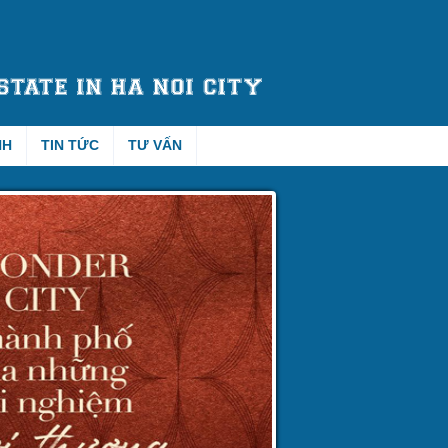
NH
TIN TỨC
TƯ VẤN