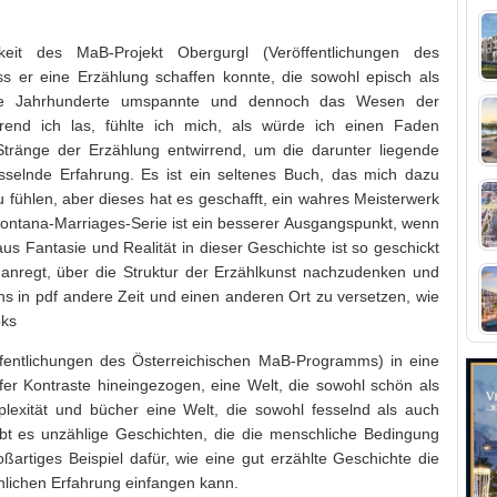
eit des MaB-Projekt Obergurgl (Veröffentlichungen des
 er eine Erzählung schaffen konnte, die sowohl episch als
die Jahrhunderte umspannte und dennoch das Wesen der
rend ich las, fühlte ich mich, als würde ich einen Faden
Stränge der Erzählung entwirrend, um die darunter liegende
fesselnde Erfahrung. Es ist ein seltenes Buch, das mich dazu
 fühlen, aber dieses hat es geschafft, ein wahres Meisterwerk
ontana-Marriages-Serie ist ein besserer Ausgangspunkt, wenn
us Fantasie und Realität in dieser Geschichte ist so geschickt
anregt, über die Struktur der Erzählkunst nachzudenken und
s in pdf andere Zeit und einen anderen Ort zu versetzen, wie
oks
ffentlichungen des Österreichischen MaB-Programms) in eine
rfer Kontraste hineingezogen, eine Welt, die sowohl schön als
plexität und bücher eine Welt, die sowohl fesselnd als auch
gibt es unzählige Geschichten, die die menschliche Bedingung
oßartiges Beispiel dafür, wie eine gut erzählte Geschichte die
lichen Erfahrung einfangen kann.