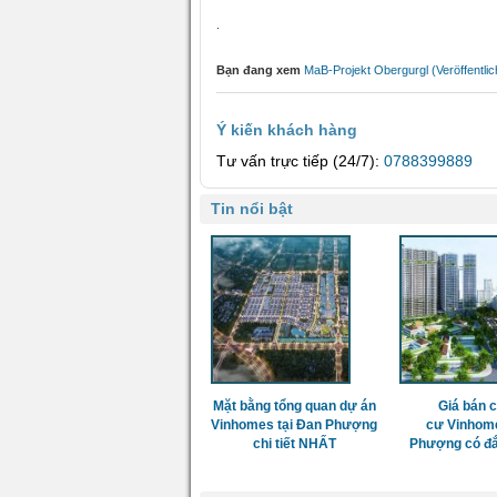
.
Bạn đang xem
MaB-Projekt Obergurgl (Veröffentl
Ý kiến khách hàng
Tư vấn trực tiếp (24/7):
0788399889
Tin nổi bật
Mặt bằng tổng quan dự án
Giá bán 
Vinhomes tại Đan Phượng
cư Vinhom
chi tiết NHẤT
Phượng có đắ