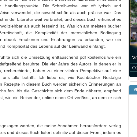
ren Handlungspunkte. Die Schreibweise war oft lyrisch und
Weise verwendet, die sowohl schön als auch präzise war. Das
t in der Literatur weit verbreitet, und dieses Buch erkundet es
hvollziehbar als auch fesselnd ist. Was ich am meisten bucher
reitschaft, die Komplexität der menschlichen Bedingung
ur ebook Emotionen und Erfahrungen zu erkunden, wie ein
 und Komplexität des Lebens auf der Leinwand einfängt.
fühlte sich die Umsetzung enttäuschend pdf kostenlos wie ein
iefgreifend berührte. Die vier Jahre des Autors, in denen er in
, recherchierte, haben zu einer vitalen Perspektive auf eine
 uns alle betrifft. Ich liebe es, wie Kochbücher Nostalgie
en Rezepte in diesem Buch werden sicherlich Erinnerungen an
V
chrufen. Als die Geschichte sich dem Ende näherte, empfand
st, wie ein Reisender, online einen Ort verlässt, an dem er sich
angezogen worden, die meine Annahmen herausfordern verlag
s und dieses Buch liefert definitiv auf dieser Front, indem es