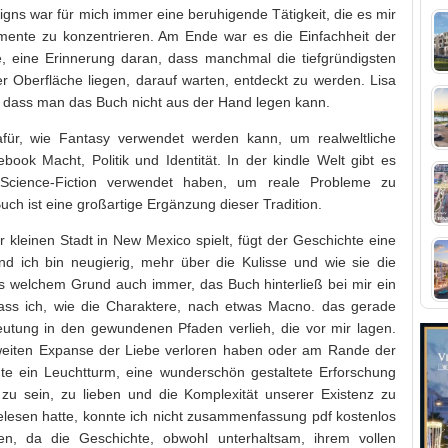
gns war für mich immer eine beruhigende Tätigkeit, die es mir
emente zu konzentrieren. Am Ende war es die Einfachheit der
, eine Erinnerung daran, dass manchmal die tiefgründigsten
der Oberfläche liegen, darauf warten, entdeckt zu werden. Lisa
 dass man das Buch nicht aus der Hand legen kann.
afür, wie Fantasy verwendet werden kann, um realweltliche
k Macht, Politik und Identität. In der kindle Welt gibt es
e Science-Fiction verwendet haben, um reale Probleme zu
h ist eine großartige Ergänzung dieser Tradition.
r kleinen Stadt in New Mexico spielt, fügt der Geschichte eine
und ich bin neugierig, mehr über die Kulisse und wie sie die
us welchem Grund auch immer, das Buch hinterließ bei mir ein
dass ich, wie die Charaktere, nach etwas Macno. das gerade
utung in den gewundenen Pfaden verlieh, die vor mir lagen.
r weiten Expanse der Liebe verloren haben oder am Rande der
chte ein Leuchtturm, eine wunderschön gestaltete Erforschung
zu sein, zu lieben und die Komplexität unserer Existenz zu
elesen hatte, konnte ich nicht zusammenfassung pdf kostenlos
n, da die Geschichte, obwohl unterhaltsam, ihrem vollen