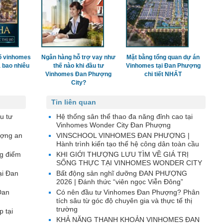
ố vinhomes
Ngân hàng hỗ trợ vay như
Mặt bằng tổng quan dự án
 bao nhiêu
thế nào khi đầu tư
Vinhomes tại Đan Phượng
Vinhomes Đan Phượng
chi tiết NHẤT
City?
Tin liên quan
u tư
Hệ thống sân thể thao đa năng đỉnh cao tại
Vinhomes Wonder City Đan Phượng
ượng an
VINSCHOOL VINHOMES ĐAN PHƯỢNG |
Hành trình kiến tạo thế hệ công dân toàn cầu
g điểm
KHI GIỚI THƯỢNG LƯU TÌM VỀ GIÁ TRỊ
SỐNG THỰC TẠI VINHOMES WONDER CITY
ại Đan
Bất động sản nghĩ dưỡng ĐAN PHƯỢNG
2026 | Đánh thức “viên ngọc Viễn Đông”
Đan
Có nên đầu tư Vinhomes Đan Phượng? Phân
tích sâu từ góc độ chuyên gia và thực tế thị
trường
p tại
KHẢ NĂNG THANH KHOẢN VINHOMES ĐAN