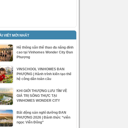
ÀI VIẾT MỚI NHẤT
Hệ thống sân thể thao đa năng đỉnh
cao tại Vinhomes Wonder City Đan
Phượng
VINSCHOOL VINHOMES ĐAN
PHƯỢNG | Hành trình kiến tạo thế
hệ công dân toàn cầu
KHI GIỚI THƯỢNG LƯU TÌM VỀ
GIÁ TRỊ SỐNG THỰC TẠI
VINHOMES WONDER CITY
Bất động sản nghĩ dưỡng ĐAN
PHƯỢNG 2026 | Đánh thức “viên
ngọc Viễn Đông”