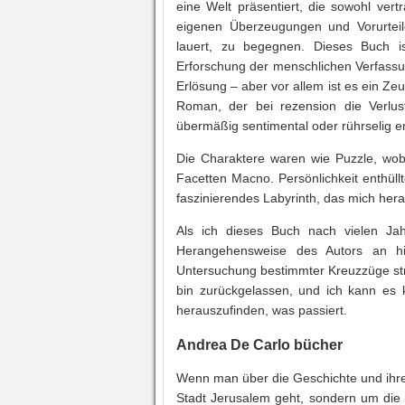
eine Welt präsentiert, die sowohl vert
eigenen Überzeugungen und Vorurteile
lauert, zu begegnen. Dieses Buch is
Erforschung der menschlichen Verfassu
Erlösung – aber vor allem ist es ein Zeu
Roman, der bei rezension die Verlust
übermäßig sentimental oder rührselig
Die Charaktere waren wie Puzzle, wob
Facetten Macno. Persönlichkeit enthüll
faszinierendes Labyrinth, das mich he
Als ich dieses Buch nach vielen Jah
Herangehensweise des Autors an his
Untersuchung bestimmter Kreuzzüge stre
bin zurückgelassen, und ich kann es
herauszufinden, was passiert.
Andrea De Carlo bücher
Wenn man über die Geschichte und ihre
Stadt Jerusalem geht, sondern um die 