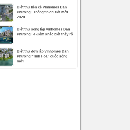
Biệt thự liền kề Vinhomes Đan
Phượng ! Thông tin chi tiết mới
2020
Biệt thự song lập Vinhomes Đan
Phượng ! 4 điểm khác biệt thấy rõ
Biệt thự đơn lập Vinhomes Đan
Phượng “Tinh Hoa” cuộc sống
mới