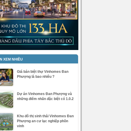
IN XEM NHIỀU
Giá bán biệt thự Vinhomes Đan
Phượng là bao nhiêu ?
Dự án Vinhomes Đan Phượng và
những điểm nhấn đặc biệt có 1.0.2
Khu đô thị sinh thái Vinhomes Đan
Phượng an cư lạc nghiệp phồn
vinh