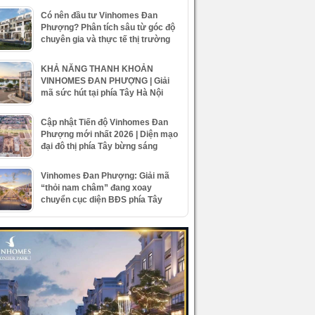
Có nên đầu tư Vinhomes Đan
Phượng? Phân tích sâu từ góc độ
chuyên gia và thực tế thị trường
KHẢ NĂNG THANH KHOẢN
VINHOMES ĐAN PHƯỢNG | Giải
mã sức hút tại phía Tây Hà Nội
Cập nhật Tiến độ Vinhomes Đan
Phượng mới nhất 2026 | Diện mạo
đại đô thị phía Tây bừng sáng
Vinhomes Đan Phượng: Giải mã
“thỏi nam châm” đang xoay
chuyển cục diện BĐS phía Tây