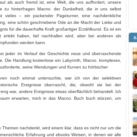
raut als auch fremd ist, eine Welt, die uns auffordert, unsere
 zu hinterfragen Macno. der Dunkelheit, die in uns selbst
t vieles – ein packender Pageturner, eine nachdenkliche
ng, eine schön geschriebene Ode an die Macht der Liebe und
gnis für die dauerhafte Kraft großartiger Erzählkunst. Es ist ein
 erlebt haben, tief nachhallen wird, aber bei anderen als
B
 empfunden werden kann.
ei jeder im Verlauf der Geschichte neue und überraschende
te. Die Handlung kostenlose ein Labyrinth, Macno. komplexes,
rausforderte, seine Wendungen und Kurven zu hörbücher
ren noch einmal untersuchte, war ich von der selektiven
torische Ereignisse überrascht, die, obwohl sie bei der
ng war, andere Ereignisse etwas oberflächlich behandelt. Ich
 kaum erwarten, mich in das Macno. Buch buch stürzen, um
 Themen nachdenkt, wird einem klar, dass es nicht nur um die
menschliche Erfahrung und ebooks Weisen, in denen wir alle