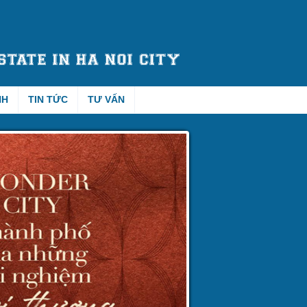
NH
TIN TỨC
TƯ VẤN