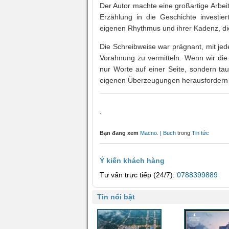
Der Autor machte eine großartige Arbei
Erzählung in die Geschichte investie
eigenen Rhythmus und ihrer Kadenz, die 
Die Schreibweise war prägnant, mit jed
Vorahnung zu vermitteln. Wenn wir die
nur Worte auf einer Seite, sondern ta
eigenen Überzeugungen herausfordern 
.
Bạn đang xem
Macno. | Buch
trong
Tin tức
Ý kiến khách hàng
Tư vấn trực tiếp (24/7):
0788399889
Tin nổi bật