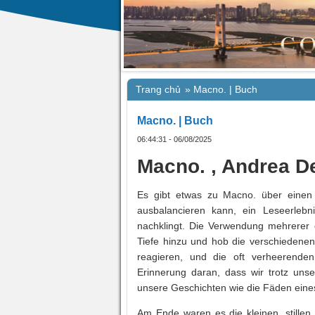
Trang chủ
»
Macno. | Buch
Macno. | Buch
06:44:31 - 06/08/2025
Macno. , Andrea D
Es gibt etwas zu Macno. über einen Au
ausbalancieren kann, ein Leseerlebn
nachklingt. Die Verwendung mehrerer o
Tiefe hinzu und hob die verschiedenen
reagieren, und die oft verheerend
Erinnerung daran, dass wir trotz uns
unsere Geschichten wie die Fäden eines
Am Ende waren es die kleinen, stillen