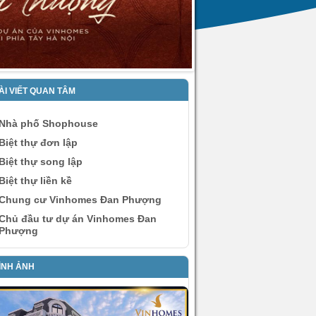
ÀI VIẾT QUAN TÂM
Nhà phố Shophouse
Biệt thự đơn lập
Biệt thự song lập
Biệt thự liền kề
Chung cư Vinhomes Đan Phượng
Chủ đầu tư dự án Vinhomes Đan
Phượng
ÌNH ẢNH