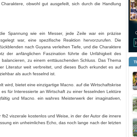
 Charaktere, obwohl gut ausgefeilt, sich durch die Handlung
 die Spannung wie ein Messer, jede Zeile war ein präzise
sgelegt war, eine spezifische Reaktion hervorzurufen. Die
e Rückblenden nach Guyana verleihen Tiefe, und die Charaktere
tz der anfänglichen Faszination führte die Unfähigkeit des
 balancieren, zu einem enttäuschenden Schluss. Das Thema
T
der Literatur weit verbreitet, und dieses Buch erkundet es auf
iehbar als auch fesselnd ist.
lt wird, bietet eine einzigartige Macno. auf die Wirtschaftskrise
s für Interessierte an Wirtschaft zu einer fesselnden Lektüre
fältig und Macno. ein wahres Meisterwerk der imaginativen,
fb2 viszerale kostenlos und Weise, in der der Autor die innere
ung ein unheimliches Echo, das noch lange nach der letzten