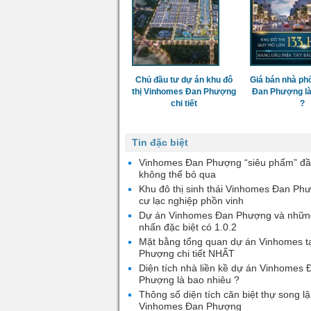
Chủ đầu tư dự án khu đô
Giá bán nhà ph
thị Vinhomes Đan Phượng
Đan Phượng là
chi tiết
?
Tin đặc biệt
Vinhomes Đan Phượng “siêu phẩm” đầ
không thể bỏ qua
Khu đô thị sinh thái Vinhomes Đan Ph
cư lạc nghiệp phồn vinh
Dự án Vinhomes Đan Phượng và nhữn
nhấn đặc biệt có 1.0.2
Mặt bằng tổng quan dự án Vinhomes t
Phượng chi tiết NHẤT
Diện tích nhà liền kề dự án Vinhomes 
Phượng là bao nhiêu ?
Thông số diện tích căn biệt thự song lậ
Vinhomes Đan Phượng