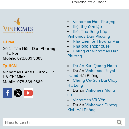
Phượng có gì hot?
Vinhomes Đan Phượng
Biệt thự đơn lập
Biệt Thự Song Lập
Vinhomes Đan Phượng
Nhà Liền Kề Thương Mại
Hà Nội
Nhà phố shophouse
Số 1- Tân Hội - Đan Phượng
Chung cư Vinhomes Đan
- Hà Nội
Phượng
Mobile: 078.839.9889
Dự án Sun Quang Hanh
Tp. HCM
Dự án
Vinhomes Royal
Vinhomes Central Park - TP.
Island
Hải Phòng
Hồ Chí Minh
Chung Cư Sun Bãi Cháy
Mobile: 078.839.9889
Hạ Long
Dự án
Vinhomes Móng
Cái
Vinhomes Vũ Yên
Dự án
Vinhomes Dương
Kinh Hải Phòng