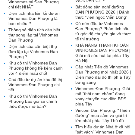
WONDER CITY
Vinhomes tại Đan Phượng
chi tiết NHẤT
Bất động sản nghĩ dưỡng
ĐAN PHƯỢNG 2026 | Đánh
Diện tích nhà liền kề dự án
thức “viên ngọc Viễn Đông”
Vinhomes Đan Phượng là
bao nhiêu ?
Có nên đầu tư Vinhomes
Đan Phượng? Phân tích sâu
Thông số diện tích căn biệt
từ góc độ chuyên gia và thực
thự song lập tại Vinhomes
tế thị trường
Đan Phượng
KHẢ NĂNG THANH KHOẢN
Diện tích của căn biệt thự
VINHOMES ĐAN PHƯỢNG |
đơn lập tại Vinhomes Đan
Giải mã sức hút tại phía Tây
Phượng ?
Hà Nội
Khu đô thị Vinhomes Đan
Cập nhật Tiến độ Vinhomes
Phượng không hề kém cạnh
Đan Phượng mới nhất 2026 |
với 4 điểm mấu chốt
Diện mạo đại đô thị phía Tây
Chủ đầu tư dự án khu đô thị
bừng sáng
Vinhomes Đan Phượng chi
Vinhomes Đan Phượng: Giải
tiết
mã “thỏi nam châm” đang
Khu đô thị Vinhomes Đan
xoay chuyển cục diện BĐS
Phượng bao giờ sẽ chính
phía Tây
thức được mở bán?
Vincom Đan Phượng: “Thiên
đường” mua sắm và giải trí
lớn nhất phía Tây Thủ đô
Tìm hiểu dự án Nhà ở xã hội
“sát vách” Vinhomes Đan