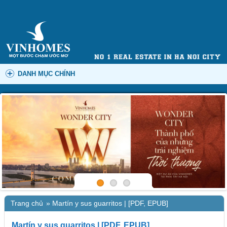
DANH MỤC CHÍNH
Trang chủ
»
Martín y sus guarritos | [PDF, EPUB]
Martín y sus guarritos | [PDF, EPUB]