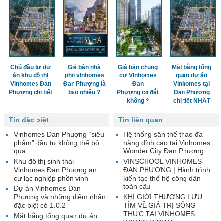
Chủ đầu tư dự
Giá bán nhà
Giá bán chung
Mặt bằng tổng
án khu đô thị
phố vinhomes
cư Vinhomes
quan dự án
Vinhomes Đan
Đan Phượng là
Đan
Vinhomes tại
Phượng chi tiết
bao nhiêu ?
Phượng có đắt
Đan Phượng
không ?
chi tiết NHẤT
Tin đặc biệt
Tin liên quan
Vinhomes Đan Phượng “siêu
Hệ thống sân thể thao đa
phẩm” đầu tư không thể bỏ
năng đỉnh cao tại Vinhomes
qua
Wonder City Đan Phượng
Khu đô thị sinh thái
VINSCHOOL VINHOMES
Vinhomes Đan Phượng an
ĐAN PHƯỢNG | Hành trình
cư lạc nghiệp phồn vinh
kiến tạo thế hệ công dân
toàn cầu
Dự án Vinhomes Đan
Phượng và những điểm nhấn
KHI GIỚI THƯỢNG LƯU
đặc biệt có 1.0.2
TÌM VỀ GIÁ TRỊ SỐNG
THỰC TẠI VINHOMES
Mặt bằng tổng quan dự án