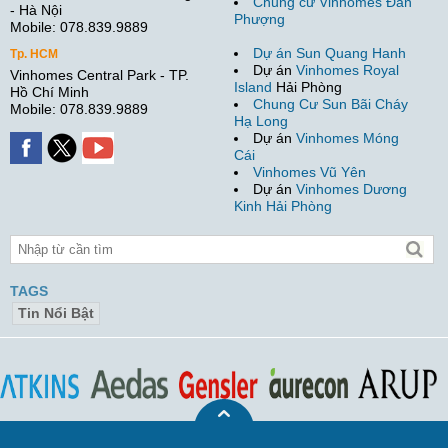
Chung cư Vinhomes Đan
- Hà Nội
Phượng
Mobile: 078.839.9889
Dự án Sun Quang Hanh
Tp. HCM
Dự án
Vinhomes Royal
Vinhomes Central Park - TP.
Island
Hải Phòng
Hồ Chí Minh
Chung Cư Sun Bãi Cháy
Mobile: 078.839.9889
Hạ Long
Dự án
Vinhomes Móng
Cái
Vinhomes Vũ Yên
Dự án
Vinhomes Dương
Kinh Hải Phòng
TAGS
Tin Nổi Bật