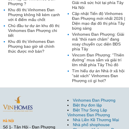
Giải mã sức hút tại phía Tây
Phượng ?
Hà Nội
Khu đô thị Vinhomes Đan
Cập nhật Tiến độ Vinhomes
Phượng không hề kém cạnh
Đan Phượng mới nhất 2026 |
với 4 điểm mấu chốt
Diện mạo đại đô thị phía Tây
Chủ đầu tư dự án khu đô thị
bừng sáng
Vinhomes Đan Phượng chi
Vinhomes Đan Phượng: Giải
tiết
mã “thỏi nam châm” đang
Khu đô thị Vinhomes Đan
xoay chuyển cục diện BĐS
Phượng bao giờ sẽ chính
phía Tây
thức được mở bán?
Vincom Đan Phượng: “Thiên
đường” mua sắm và giải trí
lớn nhất phía Tây Thủ đô
Tìm hiểu dự án Nhà ở xã hội
“sát vách” Vinhomes Đan
Phượng có gì hot?
Vinhomes Đan Phượng
Biệt thự đơn lập
Biệt Thự Song Lập
Vinhomes Đan Phượng
Nhà Liền Kề Thương Mại
Hà Nội
Nhà phố shophouse
Số 1- Tân Hội - Đan Phượng