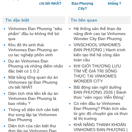
chi tiết NHẤT
Đan Phượng
không ?
City?
Tin đặc biệt
Tin liên quan
Vinhomes Đan Phượng “siêu
Hệ thống sân thể thao đa
phẩm” đầu tư không thể bỏ
năng đỉnh cao tại Vinhomes
qua
Wonder City Đan Phượng
Khu đô thị sinh thái
VINSCHOOL VINHOMES
Vinhomes Đan Phượng an
ĐAN PHƯỢNG | Hành trình
cư lạc nghiệp phồn vinh
kiến tạo thế hệ công dân
toàn cầu
Dự án Vinhomes Đan
Phượng và những điểm nhấn
KHI GIỚI THƯỢNG LƯU
đặc biệt có 1.0.2
TÌM VỀ GIÁ TRỊ SỐNG
THỰC TẠI VINHOMES
Mặt bằng tổng quan dự án
WONDER CITY
Vinhomes tại Đan Phượng
chi tiết NHẤT
Bất động sản nghĩ dưỡng
ĐAN PHƯỢNG 2026 | Đánh
Diện tích nhà liền kề dự án
thức “viên ngọc Viễn Đông”
Vinhomes Đan Phượng là
bao nhiêu ?
Có nên đầu tư Vinhomes
Đan Phượng? Phân tích sâu
Thông số diện tích căn biệt
từ góc độ chuyên gia và thực
thự song lập tại Vinhomes
tế thị trường
Đan Phượng
KHẢ NĂNG THANH KHOẢN
Diện tích của căn biệt thự
VINHOMES ĐAN PHƯỢNG |
đơn lập tại Vinhomes Đan