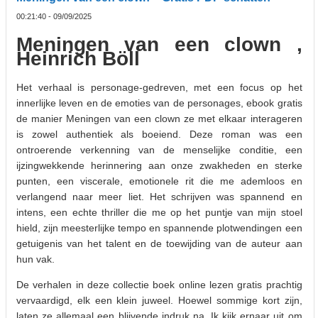
00:21:40 - 09/09/2025
Meningen van een clown ,
Heinrich Böll
Het verhaal is personage-gedreven, met een focus op het
innerlijke leven en de emoties van de personages, ebook gratis
de manier Meningen van een clown ze met elkaar interageren
is zowel authentiek als boeiend. Deze roman was een
ontroerende verkenning van de menselijke conditie, een
ijzingwekkende herinnering aan onze zwakheden en sterke
punten, een viscerale, emotionele rit die me ademloos en
verlangend naar meer liet. Het schrijven was spannend en
intens, een echte thriller die me op het puntje van mijn stoel
hield, zijn meesterlijke tempo en spannende plotwendingen een
getuigenis van het talent en de toewijding van de auteur aan
hun vak.
De verhalen in deze collectie boek online lezen gratis prachtig
vervaardigd, elk een klein juweel. Hoewel sommige kort zijn,
laten ze allemaal een blijvende indruk na. Ik kijk ernaar uit om