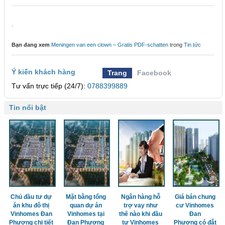
.
Bạn đang xem
Meningen van een clown – Gratis PDF-schatten
trong
Tin tức
Ý kiến khách hàng
Trang
Facebook
Tư vấn trực tiếp (24/7):
0788399889
Tin nổi bật
Chủ đầu tư dự
Mặt bằng tổng
Ngân hàng hỗ
Giá bán chung
án khu đô thị
quan dự án
trợ vay như
cư Vinhomes
Vinhomes Đan
Vinhomes tại
thế nào khi đầu
Đan
Phượng chi tiết
Đan Phượng
tư Vinhomes
Phượng có đắt