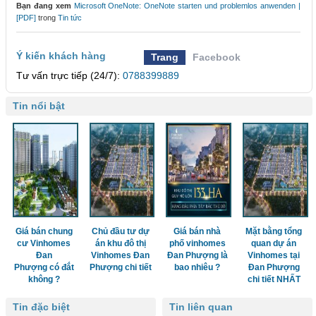
Bạn đang xem
Microsoft OneNote: OneNote starten und problemlos anwenden |
[PDF]
trong
Tin tức
Ý kiến khách hàng
Trang
Facebook
Tư vấn trực tiếp (24/7):
0788399889
Tin nổi bật
Giá bán chung
Chủ đầu tư dự
Giá bán nhà
Mặt bằng tổng
cư Vinhomes
án khu đô thị
phố vinhomes
quan dự án
Đan
Vinhomes Đan
Đan Phượng là
Vinhomes tại
Phượng có đắt
Phượng chi tiết
bao nhiêu ?
Đan Phượng
không ?
chi tiết NHẤT
Tin đặc biệt
Tin liên quan