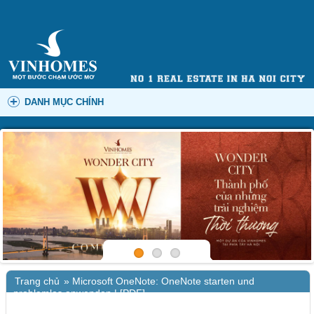
DANH MỤC CHÍNH
Trang chủ
»
Microsoft OneNote: OneNote starten und
problemlos anwenden | [PDF]