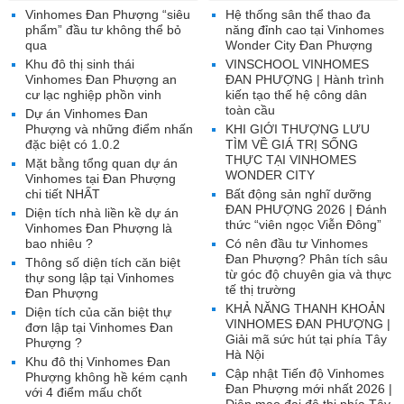
Vinhomes Đan Phượng “siêu
Hệ thống sân thể thao đa
phẩm” đầu tư không thể bỏ
năng đỉnh cao tại Vinhomes
qua
Wonder City Đan Phượng
Khu đô thị sinh thái
VINSCHOOL VINHOMES
Vinhomes Đan Phượng an
ĐAN PHƯỢNG | Hành trình
cư lạc nghiệp phồn vinh
kiến tạo thế hệ công dân
toàn cầu
Dự án Vinhomes Đan
Phượng và những điểm nhấn
KHI GIỚI THƯỢNG LƯU
đặc biệt có 1.0.2
TÌM VỀ GIÁ TRỊ SỐNG
THỰC TẠI VINHOMES
Mặt bằng tổng quan dự án
WONDER CITY
Vinhomes tại Đan Phượng
chi tiết NHẤT
Bất động sản nghĩ dưỡng
ĐAN PHƯỢNG 2026 | Đánh
Diện tích nhà liền kề dự án
thức “viên ngọc Viễn Đông”
Vinhomes Đan Phượng là
bao nhiêu ?
Có nên đầu tư Vinhomes
Đan Phượng? Phân tích sâu
Thông số diện tích căn biệt
từ góc độ chuyên gia và thực
thự song lập tại Vinhomes
tế thị trường
Đan Phượng
KHẢ NĂNG THANH KHOẢN
Diện tích của căn biệt thự
VINHOMES ĐAN PHƯỢNG |
đơn lập tại Vinhomes Đan
Giải mã sức hút tại phía Tây
Phượng ?
Hà Nội
Khu đô thị Vinhomes Đan
Cập nhật Tiến độ Vinhomes
Phượng không hề kém cạnh
Đan Phượng mới nhất 2026 |
với 4 điểm mấu chốt