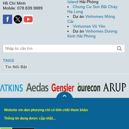
Island
Hải Phòng
Hồ Chí Minh
Chung Cư Sun Bãi Cháy
Mobile: 078.839.9889
Hạ Long
Dự án
Vinhomes Móng
Cái
Vinhomes Vũ Yên
Dự án
Vinhomes Dương
Kinh Hải Phòng
TAGS
Tin Nổi Bật
Website vin đan phượng chỉ có tính chất tham khảo
Thông tin đang được cập nhật...