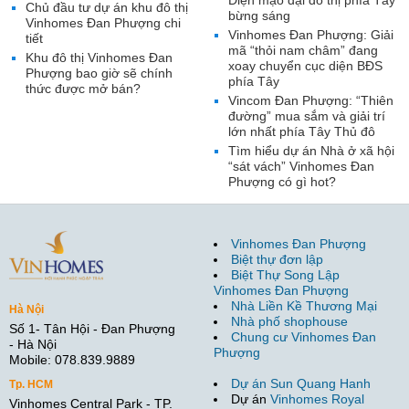
Diện mạo đại đô thị phía Tây
Chủ đầu tư dự án khu đô thị
bừng sáng
Vinhomes Đan Phượng chi
Vinhomes Đan Phượng: Giải
tiết
mã “thỏi nam châm” đang
Khu đô thị Vinhomes Đan
xoay chuyển cục diện BĐS
Phượng bao giờ sẽ chính
phía Tây
thức được mở bán?
Vincom Đan Phượng: “Thiên
đường” mua sắm và giải trí
lớn nhất phía Tây Thủ đô
Tìm hiểu dự án Nhà ở xã hội
“sát vách” Vinhomes Đan
Phượng có gì hot?
Vinhomes Đan Phượng
Biệt thự đơn lập
Biệt Thự Song Lập
Vinhomes Đan Phượng
Nhà Liền Kề Thương Mại
Hà Nội
Nhà phố shophouse
Số 1- Tân Hội - Đan Phượng
Chung cư Vinhomes Đan
- Hà Nội
Phượng
Mobile: 078.839.9889
Dự án Sun Quang Hanh
Tp. HCM
Dự án
Vinhomes Royal
Vinhomes Central Park - TP.