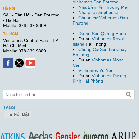
Vinhomes Đan Phượng
Nhà Liền Kề Thương Mại
Hà Nội
Nhà phố shophouse
Số 1- Tân Hội - Đan Phượng
Chung cư Vinhomes Đan
- Hà Nội
Phượng
Mobile: 078.839.9889
Dự án Sun Quang Hanh
Tp. HCM
Dự án
Vinhomes Royal
Vinhomes Central Park - TP.
Island
Hải Phòng
Hồ Chí Minh
Chung Cư Sun Bãi Cháy
Mobile: 078.839.9889
Hạ Long
Dự án
Vinhomes Móng
Cái
Vinhomes Vũ Yên
Dự án
Vinhomes Dương
Kinh Hải Phòng
TAGS
Tin Nổi Bật