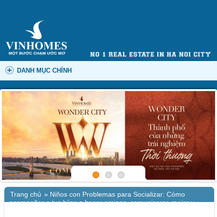
DANH MỤC CHÍNH
Trang chủ
»
Niños con Problemas para Socializar: Cómo
acompañar a tus hijos a hacer amigos, comunicarse mejor y
ganar confianza | Español