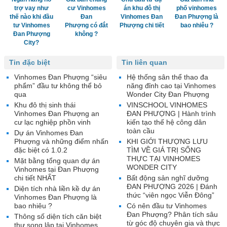
trợ vay như
cư Vinhomes
án khu đô thị
phố vinhomes
thế nào khi đầu
Đan
Vinhomes Đan
Đan Phượng là
tư Vinhomes
Phượng có đắt
Phượng chi tiết
bao nhiêu ?
Đan Phượng
không ?
City?
Tin đặc biệt
Tin liên quan
Vinhomes Đan Phượng “siêu
Hệ thống sân thể thao đa
phẩm” đầu tư không thể bỏ
năng đỉnh cao tại Vinhomes
qua
Wonder City Đan Phượng
Khu đô thị sinh thái
VINSCHOOL VINHOMES
Vinhomes Đan Phượng an
ĐAN PHƯỢNG | Hành trình
cư lạc nghiệp phồn vinh
kiến tạo thế hệ công dân
toàn cầu
Dự án Vinhomes Đan
Phượng và những điểm nhấn
KHI GIỚI THƯỢNG LƯU
đặc biệt có 1.0.2
TÌM VỀ GIÁ TRỊ SỐNG
THỰC TẠI VINHOMES
Mặt bằng tổng quan dự án
WONDER CITY
Vinhomes tại Đan Phượng
chi tiết NHẤT
Bất động sản nghĩ dưỡng
ĐAN PHƯỢNG 2026 | Đánh
Diện tích nhà liền kề dự án
thức “viên ngọc Viễn Đông”
Vinhomes Đan Phượng là
bao nhiêu ?
Có nên đầu tư Vinhomes
Đan Phượng? Phân tích sâu
Thông số diện tích căn biệt
từ góc độ chuyên gia và thực
thự song lập tại Vinhomes