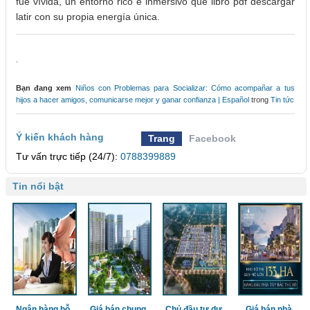
fue vívida, un entorno rico e inmersivo que libro pdf descargar
latir con su propia energía única.
.
Bạn đang xem
Niños con Problemas para Socializar: Cómo acompañar a tus
hijos a hacer amigos, comunicarse mejor y ganar confianza | Español
trong
Tin tức
Ý kiến khách hàng
Trang
Facebook
Tư vấn trực tiếp (24/7):
0788399889
Tin nổi bật
Ngân hàng hỗ
Giá bán chung
Chủ đầu tư dự
Giá bán nhà