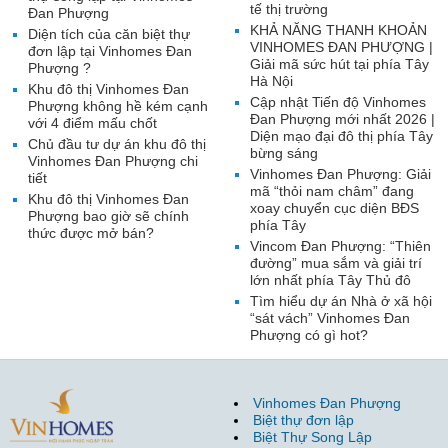
tế thị trường
Đan Phượng
KHẢ NĂNG THANH KHOẢN
Diện tích của căn biệt thự
VINHOMES ĐAN PHƯỢNG |
đơn lập tại Vinhomes Đan
Giải mã sức hút tại phía Tây
Phượng ?
Hà Nội
Khu đô thị Vinhomes Đan
Cập nhật Tiến độ Vinhomes
Phượng không hề kém cạnh
Đan Phượng mới nhất 2026 |
với 4 điểm mấu chốt
Diện mạo đại đô thị phía Tây
Chủ đầu tư dự án khu đô thị
bừng sáng
Vinhomes Đan Phượng chi
Vinhomes Đan Phượng: Giải
tiết
mã “thỏi nam châm” đang
Khu đô thị Vinhomes Đan
xoay chuyển cục diện BĐS
Phượng bao giờ sẽ chính
phía Tây
thức được mở bán?
Vincom Đan Phượng: “Thiên
đường” mua sắm và giải trí
lớn nhất phía Tây Thủ đô
Tìm hiểu dự án Nhà ở xã hội
“sát vách” Vinhomes Đan
Phượng có gì hot?
Vinhomes Đan Phượng
Biệt thự đơn lập
Biệt Thự Song Lập