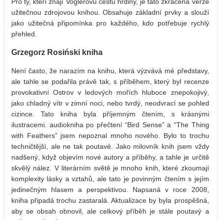
Pro ty, kteří znají Voglerovu cestu hrdiny, je tato zkrácená verze
užitečnou zdrojovou knihou. Obsahuje základní prvky a slouží
jako užitečná připomínka pro každého, kdo potřebuje rychlý
přehled.
Grzegorz Rosiński kniha
Není často, že narazím na knihu, která výzvává mé představy,
ale tahle se podařila právě tak, s příběhem, který byl recenze
provokativní Ostrov v ledových mořích hluboce znepokojivý,
jako chladný vítr v zimní noci, nebo tvrdý, neodvrací se pohled
cizince. Tato kniha byla příjemným čtením, s krásnými
ilustracemi. audiokniha po přečtení “Bird Sense” a “The Thing
with Feathers” jsem nepoznal mnoho nového. Bylo to trochu
techničtější, ale ne tak poutavé. Jako milovník knih jsem vždy
nadšený, když objevím nové autory a příběhy, a tahle je určitě
skvělý nález. V literárním světě je mnoho knih, které zkoumají
komplexity lásky a vztahů, ale tato je povinným čtením s jejím
jedinečným hlasem a perspektivou. Napsaná v roce 2008,
kniha připadá trochu zastaralá. Aktualizace by byla prospěšná,
aby se obsah obnovil, ale celkový příběh je stále poutavý a