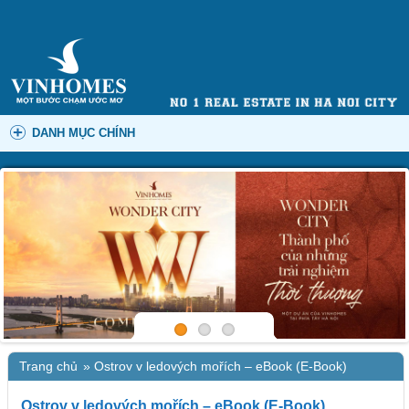
DANH MỤC CHÍNH
Trang chủ
»
Ostrov v ledových mořích – eBook (E-Book)
Ostrov v ledových mořích – eBook (E-Book)