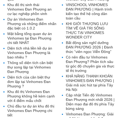
Khu đô thị sinh thái
VINSCHOOL VINHOMES
Vinhomes Đan Phượng an
ĐAN PHƯỢNG | Hành trình
cư lạc nghiệp phồn vinh
kiến tạo thế hệ công dân
toàn cầu
Dự án Vinhomes Đan
Phượng và những điểm nhấn
KHI GIỚI THƯỢNG LƯU
đặc biệt có 1.0.2
TÌM VỀ GIÁ TRỊ SỐNG
THỰC TẠI VINHOMES
Mặt bằng tổng quan dự án
WONDER CITY
Vinhomes tại Đan Phượng
chi tiết NHẤT
Bất động sản nghĩ dưỡng
ĐAN PHƯỢNG 2026 | Đánh
Diện tích nhà liền kề dự án
thức “viên ngọc Viễn Đông”
Vinhomes Đan Phượng là
bao nhiêu ?
Có nên đầu tư Vinhomes
Đan Phượng? Phân tích sâu
Thông số diện tích căn biệt
từ góc độ chuyên gia và thực
thự song lập tại Vinhomes
tế thị trường
Đan Phượng
KHẢ NĂNG THANH KHOẢN
Diện tích của căn biệt thự
VINHOMES ĐAN PHƯỢNG |
đơn lập tại Vinhomes Đan
Giải mã sức hút tại phía Tây
Phượng ?
Hà Nội
Khu đô thị Vinhomes Đan
Cập nhật Tiến độ Vinhomes
Phượng không hề kém cạnh
Đan Phượng mới nhất 2026 |
với 4 điểm mấu chốt
Diện mạo đại đô thị phía Tây
Chủ đầu tư dự án khu đô thị
bừng sáng
Vinhomes Đan Phượng chi
Vinhomes Đan Phượng: Giải
tiết