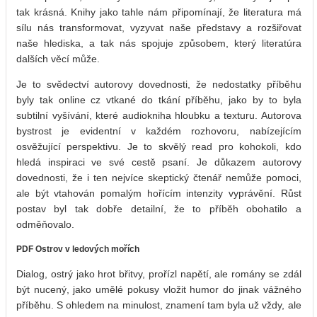
tak krásná. Knihy jako tahle nám připomínají, že literatura má
sílu nás transformovat, vyzyvat naše představy a rozšiřovat
naše hlediska, a tak nás spojuje způsobem, který literatúra
dalších věcí může.
Je to svědectví autorovy dovednosti, že nedostatky příběhu
byly tak online cz vtkané do tkání příběhu, jako by to byla
subtilní vyšívání, které audiokniha hloubku a texturu. Autorova
bystrost je evidentní v každém rozhovoru, nabízejícím
osvěžující perspektivu. Je to skvělý read pro kohokoli, kdo
hledá inspiraci ve své cestě psaní. Je důkazem autorovy
dovednosti, že i ten nejvíce skeptický čtenář nemůže pomoci,
ale být vtahován pomalým hořícím intenzity vyprávění. Růst
postav byl tak dobře detailní, že to příběh obohatilo a
odměňovalo.
PDF Ostrov v ledových mořích
Dialog, ostrý jako hrot břitvy, prořízl napětí, ale romány se zdál
být nucený, jako umělé pokusy vložit humor do jinak vážného
příběhu. S ohledem na minulost, znamení tam byla už vždy, ale