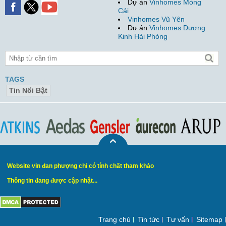
Dự án
Vinhomes Móng
Cái
Vinhomes Vũ Yên
Dự án
Vinhomes Dương
Kinh Hải Phòng
TAGS
Tin Nổi Bật
Website vin đan phượng chỉ có tính chất tham khảo
Thông tin đang được cập nhật...
Trang chủ
Tin tức
Tư vấn
Sitemap