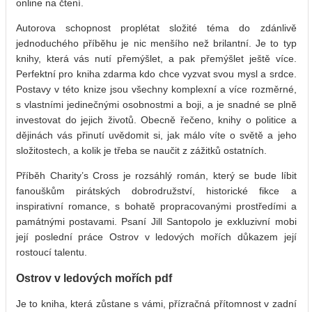
online na čtení.
Autorova schopnost proplétat složité téma do zdánlivě
jednoduchého příběhu je nic menšího než brilantní. Je to typ
knihy, která vás nutí přemýšlet, a pak přemýšlet ještě více.
Perfektní pro kniha zdarma kdo chce vyzvat svou mysl a srdce.
Postavy v této knize jsou všechny komplexní a více rozměrné,
s vlastními jedinečnými osobnostmi a boji, a je snadné se plně
investovat do jejich životů. Obecně řečeno, knihy o politice a
dějinách vás přinutí uvědomit si, jak málo víte o světě a jeho
složitostech, a kolik je třeba se naučit z zážitků ostatních.
Příběh Charity’s Cross je rozsáhlý román, který se bude líbit
fanouškům pirátských dobrodružství, historické fikce a
inspirativní romance, s bohatě propracovanými prostředími a
památnými postavami. Psaní Jill Santopolo je exkluzivní mobi
její poslední práce Ostrov v ledových mořích důkazem její
rostoucí talentu.
Ostrov v ledových mořích pdf
Je to kniha, která zůstane s vámi, přízračná přítomnost v zadní