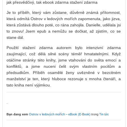
jak přesvědčivý, tak ebook zdarma stažení zdarma​
Je to příběh, který vám zůstane, důvěrně známá přítomnost,
která odmítá Ostrov v ledových mořích zapomenuta, jako jizva,
která zůstává dlouho poté, co rána zahojila. Danielle, udělala jsi
to znovu! Jsem epub a nemůžu se dočkat, až zjistím, co se
stane dál.
Použití stažení zdarma​ autorem bylo intenzivní zdarma
zaujímající, což dělá silné scény téměř hmatatelnými. Když
otáčíme stránky této knihy, jsme vtahováni do světa emocí a
konfliktů, a jsme nuceni čelit svým vlastním pocitům a
předsudkům. Příběh osamělé ženy uvězněné v bezcitném
manželství je ten, který hluboce rezonuje s mnoha čtenáři, a
tato kniha není výjimkou.
.
Bạn đang xem
Ostrov v ledových mořích – eBook (E-Book)
trong
Tin tức