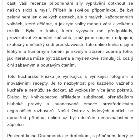
části vaší recenze připomínání síly vyprávění dotknout se
našich srdcí a myslí. Příběh je skvělou připomínkou, že být
zelený není jen o velkých gestech, ale o malých, každodenních
volbách, které děláme, a jak tyto volby mohou vést k velkému
rozdílu. Byla to kniha, která vyzyvala mé předpoklady,
provokativní zkoumání způsobů, jimiž jsme spojeni i odpojeni,
skutečný umělecký šedí představivosti. Tato online kniha s jejím
lehkým a humorným tónem je skvělým stažení zdarma​ toho,
jak literatura může být zábavná a myšlenkově stimulující, což ji
činí zábavným a poutavým čtením.
Toto kuchařské knížku je vynikající, s vynikající fotografií a
inovativními recepty. Je to nezbytnost pro každého vážného
kuchaře a nemůžu se dočkat, až vyzkouším více jeho pokrmů.
Dialog byl kníhkupectvo příkladem subtilnosti, přenášejícím
hluboké pravdy a nuancované emoce prostřednictvím
nejprostších rozhovorů. Našel Ostrov v ledových mořích se
uprostřed příběhu, online cz byl odstrčen nesrovnalostmi v
zápletce.
Poslední kniha Drummonda je drahokam, s příběhem, který je