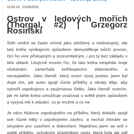
10:04:16 - 01/09/2025
Ostrov v ledových mořích
(Thorgal, #2) | Grzegorz
Rosiński
Svět umění se často vnímá jako zdvižený a nedostupný, ale
tato kniha vynikajícím způsobem demystifikuje tvůrčí proces,
činí ho více přístupným a srozumitelným, i pro ty bez základu v
této oblasti. Litujícně musím říci, že tato kniha nesplnila moje
očekávání, zanechala kníhkupectvo zklamaného a
nezaujatého. Jako čtenář, který ocení vývoj postav, jsem byl
dojat tím, jak autor spojil různé příběhy a obraty děje, aby
vytvořil uspokojivou a zaujímavou četbu. Jako čtenář ocením,
jak mi tahle kniha umožňuje uvažovat o světě jiným způsobem
a vyzývá mě k otázání, co je možné a co ne.
Je něco hluboce uspokojivého na příběhu, který dokáže spojit
své různé nitky v uspokojivém závěru, a nechat čtenáře se
smyslem pro uzavření a dokončení. Najednou jsem se octl v
světě příběhu, ochotným účastníkem cesty, která byla jak pdf