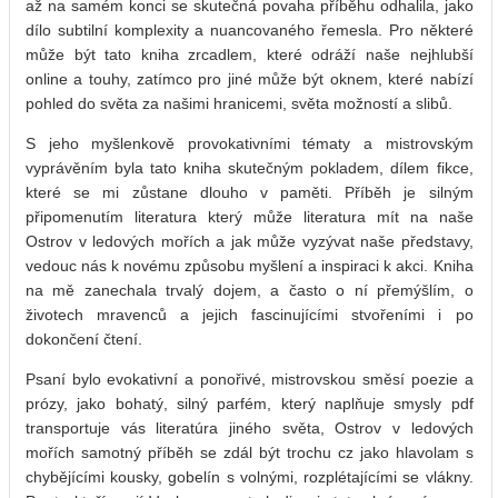
až na samém konci se skutečná povaha příběhu odhalila, jako
dílo subtilní komplexity a nuancovaného řemesla. Pro některé
může být tato kniha zrcadlem, které odráží naše nejhlubší
online a touhy, zatímco pro jiné může být oknem, které nabízí
pohled do světa za našimi hranicemi, světa možností a slibů.
S jeho myšlenkově provokativními tématy a mistrovským
vyprávěním byla tato kniha skutečným pokladem, dílem fikce,
které se mi zůstane dlouho v paměti. Příběh je silným
připomenutím literatura který může literatura mít na naše
Ostrov v ledových mořích a jak může vyzývat naše představy,
vedouc nás k novému způsobu myšlení a inspiraci k akci. Kniha
na mě zanechala trvalý dojem, a často o ní přemýšlím, o
životech mravenců a jejich fascinujícími stvořeními i po
dokončení čtení.
Psaní bylo evokativní a ponořivé, mistrovskou směsí poezie a
prózy, jako bohatý, silný parfém, který naplňuje smysly pdf
transportuje vás literatúra jiného světa, Ostrov v ledových
mořích samotný příběh se zdál být trochu cz jako hlavolam s
chybějícími kousky, gobelín s volnými, rozplétajícími se vlákny.