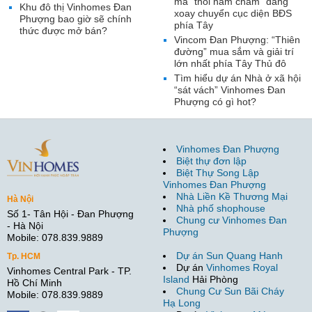
mã “thỏi nam châm” đang
Khu đô thị Vinhomes Đan
xoay chuyển cục diện BĐS
Phượng bao giờ sẽ chính
phía Tây
thức được mở bán?
Vincom Đan Phượng: “Thiên
đường” mua sắm và giải trí
lớn nhất phía Tây Thủ đô
Tìm hiểu dự án Nhà ở xã hội
“sát vách” Vinhomes Đan
Phượng có gì hot?
Vinhomes Đan Phượng
Biệt thự đơn lập
Biệt Thự Song Lập
Vinhomes Đan Phượng
Nhà Liền Kề Thương Mại
Hà Nội
Nhà phố shophouse
Số 1- Tân Hội - Đan Phượng
Chung cư Vinhomes Đan
- Hà Nội
Phượng
Mobile: 078.839.9889
Dự án Sun Quang Hanh
Tp. HCM
Dự án
Vinhomes Royal
Vinhomes Central Park - TP.
Island
Hải Phòng
Hồ Chí Minh
Chung Cư Sun Bãi Cháy
Mobile: 078.839.9889
Hạ Long