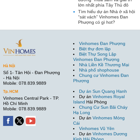
lớn nhất phía Tây Thủ đô
Tìm hiểu dự án Nhà ở xã hội
“sát vách” Vinhomes Đan
Phượng có gì hot?
Vinhomes Đan Phượng
Biệt thự đơn lập
Biệt Thự Song Lập
Vinhomes Đan Phượng
Nhà Liền Kề Thương Mại
Hà Nội
Nhà phố shophouse
Số 1- Tân Hội - Đan Phượng
Chung cư Vinhomes Đan
- Hà Nội
Phượng
Mobile: 078.839.9889
Dự án Sun Quang Hanh
Tp. HCM
Dự án
Vinhomes Royal
Vinhomes Central Park - TP.
Island
Hải Phòng
Hồ Chí Minh
Chung Cư Sun Bãi Cháy
Mobile: 078.839.9889
Hạ Long
Dự án
Vinhomes Móng
Cái
Vinhomes Vũ Yên
Dự án
Vinhomes Dương
Kinh Hải Phòng