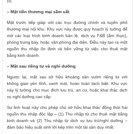
có.
– Mặt tiền thương mại sầm uất
Mặt trước tiếp giáp với các trục đường chính và tuyến phố
thương mại nội khu. Khu vực này được quy hoạch lý tưởng để
mở các loại hình kinh doanh bán lẻ, dịch vụ F&B (ẩm thực),
phòng trưng bày, hoặc văn phòng đại diện. Điều này tạo ra một
nguồn thu nhập ổn định và bền vững từ việc cho thuê mặt
bằng kinh doanh.
– Mặt sau riêng tư và nghỉ dưỡng
Ngược lại, mặt sau sở hữu khoảng sân vườn riêng tư với
không gian yên tĩnh, xanh mát, hoàn toàn tách biệt. Khu vực
này lý tưởng cho mục đích lưu trú, an cư, hoặc khai thác dịch
vụ nghỉ dưỡng cao cấp.
Sự linh hoạt này cho phép chủ sở hữu khai thác đồng thời hai
nguồn thu nhập độc lập – (1) Thu nhập từ cho thuê mặt bằng
kinh doanh và (2) Thu nhập từ dịch vụ lưu trú/nghỉ dưỡng –
đảm bảo hiệu suất sinh lời kép trên một tài sản duy nhất.