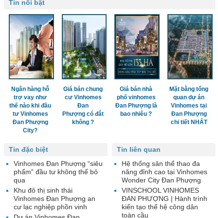
Tin nổi bật
Ngân hàng hỗ
Giá bán chung
Giá bán nhà
Mặt bằng tổng
trợ vay như
cư Vinhomes
phố vinhomes
quan dự án
thế nào khi đầu
Đan
Đan Phượng là
Vinhomes tại
tư Vinhomes
Phượng có đắt
bao nhiêu ?
Đan Phượng
Đan Phượng
không ?
chi tiết NHẤT
City?
Tin đặc biệt
Tin liên quan
Vinhomes Đan Phượng “siêu
Hệ thống sân thể thao đa
phẩm” đầu tư không thể bỏ
năng đỉnh cao tại Vinhomes
qua
Wonder City Đan Phượng
Khu đô thị sinh thái
VINSCHOOL VINHOMES
Vinhomes Đan Phượng an
ĐAN PHƯỢNG | Hành trình
cư lạc nghiệp phồn vinh
kiến tạo thế hệ công dân
toàn cầu
Dự án Vinhomes Đan