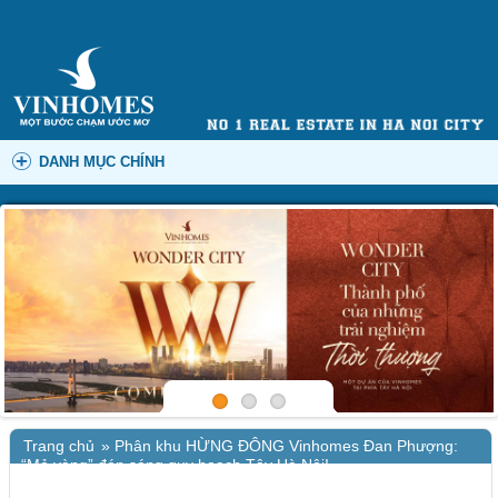
DANH MỤC CHÍNH
Trang chủ
»
Phân khu HỪNG ĐÔNG Vinhomes Đan Phượng:
“Mỏ vàng” đón sóng quy hoạch Tây Hà Nội!