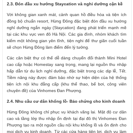
2.3. Đón đầu xu hướng Staycation và nghỉ dưỡng cận kề
Với không gian xanh mát, cảnh quan hồ điều hòa và tiện ích
đồng bộ chuẩn resort, Hừng Đông đặc biệt đón đầu xu hướng
nghỉ dưỡng ngắn ngày (Staycation) đang phát triển mạnh mẽ
tại các khu vực ven đô Hà Nội. Các gia đình, nhóm khách tìm
kiếm một không gian yên tĩnh, tiện nghi để thư giãn cuối tuần
sẽ chọn Hừng Đông làm điểm đến lý tưởng.
Các căn biệt thự có thể dễ dàng chuyển đổi thành Mini Hotel
cao cấp hoặc Homestay sang trọng, mang lại nguồn thu nhập
hấp dẫn từ du lịch nghỉ dưỡng, đặc biệt trong các dịp lễ, Tết.
Tiềm năng này được đảm bảo nhờ sự hiện diện của hệ thống
tiện ích nội khu đẳng cấp (khu thể thao, bể bơi, công viên
chuyên đề) của Vinhomes Đan Phượng.
2.4. Nhu cầu cư dân khổng lồ- Bảo chứng cho kinh doanh
Hừng Đông không chỉ phục vụ khách vãng lai. Mật độ cư dân
cao và tầng lớp thu nhập ổn định tại đại đô thị Vinhomes Đan
Phượng tạo ra một nguồn cầu nội khu khổng lồ và ổn định cho
mọi dịch vụ kinh doanh. Từ các cửa hàng tiện lợi, dịch vụ làm