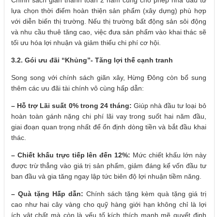
lựa chọn thời điểm hoàn thiện sản phẩm (xây dựng) phù hợp
với diễn biến thị trường. Nếu thị trường bất động sản sôi động
và nhu cầu thuê tăng cao, việc đưa sản phẩm vào khai thác sẽ
tối ưu hóa lợi nhuận và giảm thiểu chi phí cơ hội.
3.2. Gói ưu đãi “Khủng”- Tăng lợi thế cạnh tranh
Song song với chính sách giãn xây, Hừng Đông còn bổ sung
thêm các ưu đãi tài chính vô cùng hấp dẫn:
– Hỗ trợ Lãi suất 0% trong 24 tháng:
Giúp nhà đầu tư loại bỏ
hoàn toàn gánh nặng chi phí lãi vay trong suốt hai năm đầu,
giai đoạn quan trọng nhất để ổn định dòng tiền và bắt đầu khai
thác.
– Chiết khấu trực tiếp lên đến 12%:
Mức chiết khấu lớn này
được trừ thẳng vào giá trị sản phẩm, giảm đáng kể vốn đầu tư
ban đầu và gia tăng ngay lập tức biên độ lợi nhuận tiềm năng.
– Quà tặng Hấp dẫn:
Chính sách tặng kèm quà tặng giá trị
cao như hai cây vàng cho quỹ hàng giới hạn không chỉ là lợi
ích vật chất mà còn là yếu tố kích thích mạnh mẽ quyết định