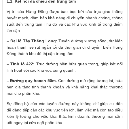
1.1. Kết nối đa chiều đến trung tâm
Vị trí của Hừng Đông được bao bọc bởi các trục giao thông
huyết mạch, đảm bảo khả năng di chuyển nhanh chóng, thông
suốt đến trung tâm Thủ đô và các khu vực kinh tế trọng điểm
lân cận:
– Đại lộ Tây Thăng Long:
Tuyến đường xương sống, dự kiến
hoàn thành sẽ rút ngắn tối đa thời gian di chuyển, biến Hừng
Đông thành khu đô thị cận trung tâm.
– Tỉnh lộ 422:
Trục đường hiện hữu quan trọng, giúp kết nối
linh hoạt với các khu vực xung quanh.
– Đường quy hoạch 50m:
Con đường mở rộng tương lai, hứa
hẹn gia tăng tính thanh khoản và khả năng khai thác thương
mại cho phân khu.
Sự đồng bộ của các tuyến đường này không chỉ giúp cư dân
dễ dàng tiếp cận các khu vực tiện ích, làm việc mà còn tạo điều
kiện lý tưởng cho việc khai thác kinh doanh, thương mại sầm
uất ngay tại cửa ngõ phân khu.