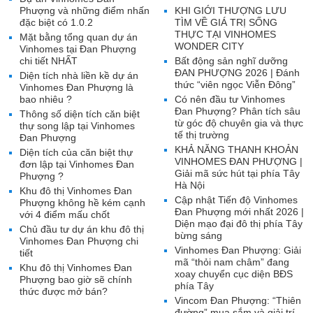
Phượng và những điểm nhấn
KHI GIỚI THƯỢNG LƯU
đặc biệt có 1.0.2
TÌM VỀ GIÁ TRỊ SỐNG
THỰC TẠI VINHOMES
Mặt bằng tổng quan dự án
WONDER CITY
Vinhomes tại Đan Phượng
chi tiết NHẤT
Bất động sản nghĩ dưỡng
ĐAN PHƯỢNG 2026 | Đánh
Diện tích nhà liền kề dự án
thức “viên ngọc Viễn Đông”
Vinhomes Đan Phượng là
bao nhiêu ?
Có nên đầu tư Vinhomes
Đan Phượng? Phân tích sâu
Thông số diện tích căn biệt
từ góc độ chuyên gia và thực
thự song lập tại Vinhomes
tế thị trường
Đan Phượng
KHẢ NĂNG THANH KHOẢN
Diện tích của căn biệt thự
VINHOMES ĐAN PHƯỢNG |
đơn lập tại Vinhomes Đan
Giải mã sức hút tại phía Tây
Phượng ?
Hà Nội
Khu đô thị Vinhomes Đan
Cập nhật Tiến độ Vinhomes
Phượng không hề kém cạnh
Đan Phượng mới nhất 2026 |
với 4 điểm mấu chốt
Diện mạo đại đô thị phía Tây
Chủ đầu tư dự án khu đô thị
bừng sáng
Vinhomes Đan Phượng chi
Vinhomes Đan Phượng: Giải
tiết
mã “thỏi nam châm” đang
Khu đô thị Vinhomes Đan
xoay chuyển cục diện BĐS
Phượng bao giờ sẽ chính
phía Tây
thức được mở bán?
Vincom Đan Phượng: “Thiên
đường” mua sắm và giải trí