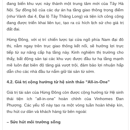
đang biến khu vực này thành một trung tâm mới của Tây Hà
Nội. Sự đồng bộ của các dự án hạ tầng giao thông trọng điểm
(như Vành đai 4, Đại lộ Tây Thăng Long) và tiện ích công cộng
đang được triển khai liên tục, tạo ra cú hích lịch sử cho giá trị
đất đai.
Hừng Đông, với vị trí chiến lược tại cửa ngõ phía Nam đại đô
thị, nằm ngay trên trục giao thông kết nối, sẽ hưởng lợi trực
tiếp từ sự nâng cấp hạ tầng này. Kinh nghiệm thị trường cho
thấy, bất động sản tại các khu vực được đầu tư hạ tầng mạnh
mẽ luôn đạt biên độ tăng giá vượt trội, đảm bảo lợi nhuận hấp
dẫn cho các nhà đầu tư nắm giữ tài sản từ sớm.
4.2. Giá trị cộng hưởng từ hệ sinh tháo “All-in-One”
Giá trị tài sản của Hừng Đông còn được cộng hưởng từ Hệ sinh
thái tiện ích “all-in-one” hoàn chỉnh của Vinhomes Đan
Phượng. Các yếu tố này tạo ra một vòng tuần hoàn khép kín,
thu hút cư dân và khách hàng từ bên ngoài:
– Sức hút môi trường sống