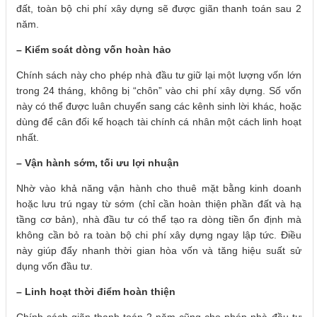
đất, toàn bộ chi phí xây dựng sẽ được giãn thanh toán sau 2
năm.
– Kiểm soát dòng vốn hoàn hảo
Chính sách này cho phép nhà đầu tư giữ lại một lượng vốn lớn
trong 24 tháng, không bị “chôn” vào chi phí xây dựng. Số vốn
này có thể được luân chuyển sang các kênh sinh lời khác, hoặc
dùng để cân đối kế hoạch tài chính cá nhân một cách linh hoạt
nhất.
– Vận hành sớm, tối ưu lợi nhuận
Nhờ vào khả năng vận hành cho thuê mặt bằng kinh doanh
hoặc lưu trú ngay từ sớm (chỉ cần hoàn thiện phần đất và hạ
tầng cơ bản), nhà đầu tư có thể tạo ra dòng tiền ổn định mà
không cần bỏ ra toàn bộ chi phí xây dựng ngay lập tức. Điều
này giúp đẩy nhanh thời gian hòa vốn và tăng hiệu suất sử
dụng vốn đầu tư.
– Linh hoạt thời điểm hoàn thiện
Chính sách giãn thanh toán 2 năm cũng cho phép nhà đầu tư