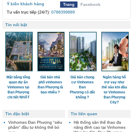
Ý kiến khách hàng
Trang
Facebook
Tư vấn trực tiếp (24/7):
0788399889
Tin nổi bật
Mặt bằng tổng
Giá bán nhà
Giá bán chung
Ngân hàng hỗ
quan dự án
phố vinhomes
cư Vinhomes
trợ vay như
Vinhomes tại
Đan Phượng là
Đan
thế nào khi đầu
Đan Phượng
bao nhiêu ?
Phượng có đắt
tư Vinhomes
chi tiết NHẤT
không ?
Đan Phượng
City?
Tin đặc biệt
Tin liên quan
Vinhomes Đan Phượng “siêu
Hệ thống sân thể thao đa
phẩm” đầu tư không thể bỏ
năng đỉnh cao tại Vinhomes