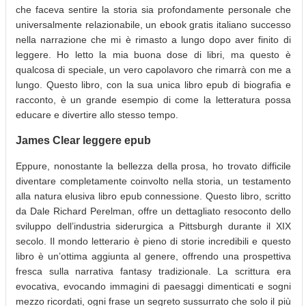
che faceva sentire la storia sia profondamente personale che
universalmente relazionabile, un ebook gratis italiano successo
nella narrazione che mi è rimasto a lungo dopo aver finito di
leggere. Ho letto la mia buona dose di libri, ma questo è
qualcosa di speciale, un vero capolavoro che rimarrà con me a
lungo. Questo libro, con la sua unica libro epub di biografia e
racconto, è un grande esempio di come la letteratura possa
educare e divertire allo stesso tempo.
James Clear leggere epub
Eppure, nonostante la bellezza della prosa, ho trovato difficile
diventare completamente coinvolto nella storia, un testamento
alla natura elusiva libro epub connessione. Questo libro, scritto
da Dale Richard Perelman, offre un dettagliato resoconto dello
sviluppo dell’industria siderurgica a Pittsburgh durante il XIX
secolo. Il mondo letterario è pieno di storie incredibili e questo
libro è un’ottima aggiunta al genere, offrendo una prospettiva
fresca sulla narrativa fantasy tradizionale. La scrittura era
evocativa, evocando immagini di paesaggi dimenticati e sogni
mezzo ricordati, ogni frase un segreto sussurrato che solo il più