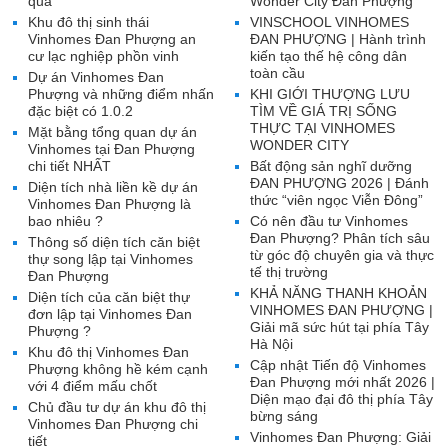
qua
Wonder City Đan Phượng
Khu đô thị sinh thái
VINSCHOOL VINHOMES
Vinhomes Đan Phượng an
ĐAN PHƯỢNG | Hành trình
cư lạc nghiệp phồn vinh
kiến tạo thế hệ công dân
toàn cầu
Dự án Vinhomes Đan
Phượng và những điểm nhấn
KHI GIỚI THƯỢNG LƯU
đặc biệt có 1.0.2
TÌM VỀ GIÁ TRỊ SỐNG
THỰC TẠI VINHOMES
Mặt bằng tổng quan dự án
WONDER CITY
Vinhomes tại Đan Phượng
chi tiết NHẤT
Bất động sản nghĩ dưỡng
ĐAN PHƯỢNG 2026 | Đánh
Diện tích nhà liền kề dự án
thức “viên ngọc Viễn Đông”
Vinhomes Đan Phượng là
bao nhiêu ?
Có nên đầu tư Vinhomes
Đan Phượng? Phân tích sâu
Thông số diện tích căn biệt
từ góc độ chuyên gia và thực
thự song lập tại Vinhomes
tế thị trường
Đan Phượng
KHẢ NĂNG THANH KHOẢN
Diện tích của căn biệt thự
VINHOMES ĐAN PHƯỢNG |
đơn lập tại Vinhomes Đan
Giải mã sức hút tại phía Tây
Phượng ?
Hà Nội
Khu đô thị Vinhomes Đan
Cập nhật Tiến độ Vinhomes
Phượng không hề kém cạnh
Đan Phượng mới nhất 2026 |
với 4 điểm mấu chốt
Diện mạo đại đô thị phía Tây
Chủ đầu tư dự án khu đô thị
bừng sáng
Vinhomes Đan Phượng chi
Vinhomes Đan Phượng: Giải
tiết