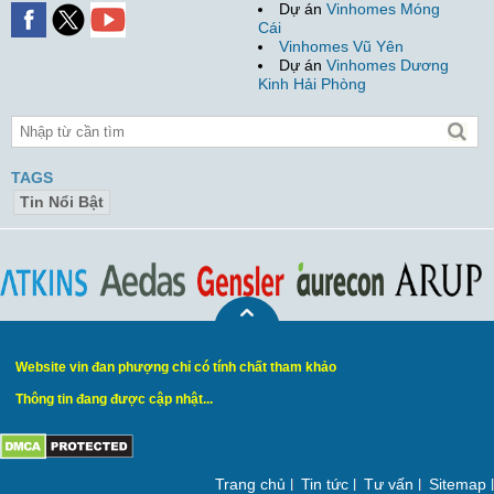
Dự án
Vinhomes Móng
Cái
Vinhomes Vũ Yên
Dự án
Vinhomes Dương
Kinh Hải Phòng
TAGS
Tin Nổi Bật
Website vin đan phượng chỉ có tính chất tham khảo
Thông tin đang được cập nhật...
Trang chủ
Tin tức
Tư vấn
Sitemap