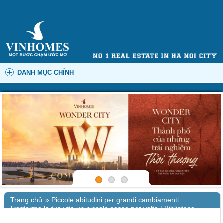
DANH MỤC CHÍNH
Trang chủ
»
Piccole abitudini per grandi cambiamenti:
Trasforma la tua vita un piccolo passo per volta | Biblioteca