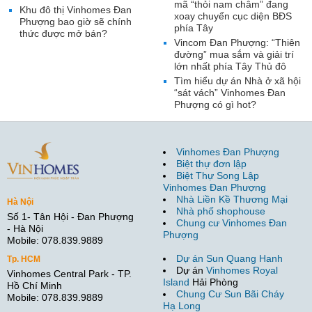
mã “thỏi nam châm” đang
Khu đô thị Vinhomes Đan
xoay chuyển cục diện BĐS
Phượng bao giờ sẽ chính
phía Tây
thức được mở bán?
Vincom Đan Phượng: “Thiên
đường” mua sắm và giải trí
lớn nhất phía Tây Thủ đô
Tìm hiểu dự án Nhà ở xã hội
“sát vách” Vinhomes Đan
Phượng có gì hot?
Vinhomes Đan Phượng
Biệt thự đơn lập
Biệt Thự Song Lập
Vinhomes Đan Phượng
Nhà Liền Kề Thương Mại
Hà Nội
Nhà phố shophouse
Số 1- Tân Hội - Đan Phượng
Chung cư Vinhomes Đan
- Hà Nội
Phượng
Mobile: 078.839.9889
Dự án Sun Quang Hanh
Tp. HCM
Dự án
Vinhomes Royal
Vinhomes Central Park - TP.
Island
Hải Phòng
Hồ Chí Minh
Chung Cư Sun Bãi Cháy
Mobile: 078.839.9889
Hạ Long