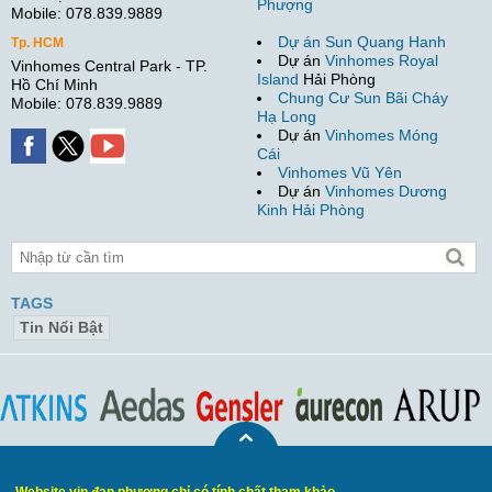
Phượng
Mobile: 078.839.9889
Dự án Sun Quang Hanh
Tp. HCM
Dự án
Vinhomes Royal
Vinhomes Central Park - TP.
Island
Hải Phòng
Hồ Chí Minh
Chung Cư Sun Bãi Cháy
Mobile: 078.839.9889
Hạ Long
Dự án
Vinhomes Móng
Cái
Vinhomes Vũ Yên
Dự án
Vinhomes Dương
Kinh Hải Phòng
TAGS
Tin Nổi Bật
Website vin đan phượng chỉ có tính chất tham khảo