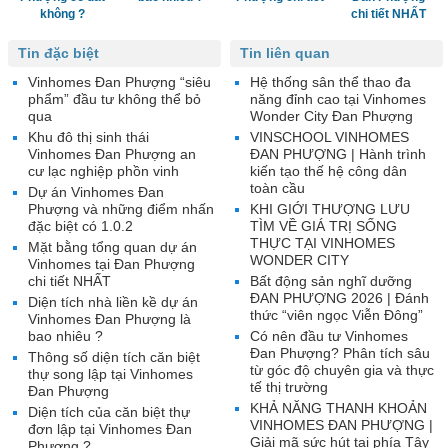
không ?
chi tiết NHẤT
Tin đặc biệt
Tin liên quan
Vinhomes Đan Phượng “siêu
Hệ thống sân thể thao đa
phẩm” đầu tư không thể bỏ
năng đỉnh cao tại Vinhomes
qua
Wonder City Đan Phượng
Khu đô thị sinh thái
VINSCHOOL VINHOMES
Vinhomes Đan Phượng an
ĐAN PHƯỢNG | Hành trình
cư lạc nghiệp phồn vinh
kiến tạo thế hệ công dân
toàn cầu
Dự án Vinhomes Đan
Phượng và những điểm nhấn
KHI GIỚI THƯỢNG LƯU
đặc biệt có 1.0.2
TÌM VỀ GIÁ TRỊ SỐNG
THỰC TẠI VINHOMES
Mặt bằng tổng quan dự án
WONDER CITY
Vinhomes tại Đan Phượng
chi tiết NHẤT
Bất động sản nghĩ dưỡng
ĐAN PHƯỢNG 2026 | Đánh
Diện tích nhà liền kề dự án
thức “viên ngọc Viễn Đông”
Vinhomes Đan Phượng là
bao nhiêu ?
Có nên đầu tư Vinhomes
Đan Phượng? Phân tích sâu
Thông số diện tích căn biệt
từ góc độ chuyên gia và thực
thự song lập tại Vinhomes
tế thị trường
Đan Phượng
KHẢ NĂNG THANH KHOẢN
Diện tích của căn biệt thự
VINHOMES ĐAN PHƯỢNG |
đơn lập tại Vinhomes Đan
Giải mã sức hút tại phía Tây
Phượng ?