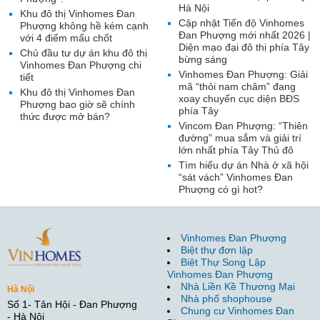
Hà Nội
Khu đô thị Vinhomes Đan
Cập nhật Tiến độ Vinhomes
Phượng không hề kém cạnh
Đan Phượng mới nhất 2026 |
với 4 điểm mấu chốt
Diện mạo đại đô thị phía Tây
Chủ đầu tư dự án khu đô thị
bừng sáng
Vinhomes Đan Phượng chi
Vinhomes Đan Phượng: Giải
tiết
mã “thỏi nam châm” đang
Khu đô thị Vinhomes Đan
xoay chuyển cục diện BĐS
Phượng bao giờ sẽ chính
phía Tây
thức được mở bán?
Vincom Đan Phượng: “Thiên
đường” mua sắm và giải trí
lớn nhất phía Tây Thủ đô
Tìm hiểu dự án Nhà ở xã hội
“sát vách” Vinhomes Đan
Phượng có gì hot?
Vinhomes Đan Phượng
Biệt thự đơn lập
Biệt Thự Song Lập
Vinhomes Đan Phượng
Nhà Liền Kề Thương Mại
Hà Nội
Nhà phố shophouse
Số 1- Tân Hội - Đan Phượng
Chung cư Vinhomes Đan
- Hà Nội