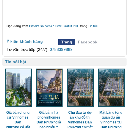
.
Bạn đang xem
Pistolet-souvenir : Livre Gratuit PDF
trong
Tin tức
Ý kiến khách hàng
Trang
Facebook
Tư vấn trực tiếp (24/7):
0788399889
Tin nổi bật
Giá bán chung
Giá bán nhà
Chủ đầu tư dự
Mặt bằng tổng
cư Vinhomes
phố vinhomes
án khu đô thị
quan dự án
Đan
Đan Phượng là
Vinhomes Đan
Vinhomes tại
Phượng có đắt
bao nhiêu ?
Phượng chi tiết
Đan Phượng