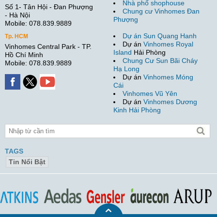
Nhà phố shophouse
Số 1- Tân Hội - Đan Phượng
Chung cư Vinhomes Đan
- Hà Nội
Phượng
Mobile: 078.839.9889
Dự án Sun Quang Hanh
Tp. HCM
Dự án
Vinhomes Royal
Vinhomes Central Park - TP.
Island
Hải Phòng
Hồ Chí Minh
Chung Cư Sun Bãi Cháy
Mobile: 078.839.9889
Hạ Long
Dự án
Vinhomes Móng
Cái
Vinhomes Vũ Yên
Dự án
Vinhomes Dương
Kinh Hải Phòng
TAGS
Tin Nổi Bật