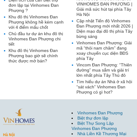
Diện tích của căn biệt thự
VINHOMES ĐAN PHƯỢNG |
đơn lập tại Vinhomes Đan
Giải mã sức hút tại phía Tây
Phượng ?
Hà Nội
Khu đô thị Vinhomes Đan
Cập nhật Tiến độ Vinhomes
Phượng không hề kém cạnh
Đan Phượng mới nhất 2026 |
với 4 điểm mấu chốt
Diện mạo đại đô thị phía Tây
Chủ đầu tư dự án khu đô thị
bừng sáng
Vinhomes Đan Phượng chi
Vinhomes Đan Phượng: Giải
tiết
mã “thỏi nam châm” đang
Khu đô thị Vinhomes Đan
xoay chuyển cục diện BĐS
Phượng bao giờ sẽ chính
phía Tây
thức được mở bán?
Vincom Đan Phượng: “Thiên
đường” mua sắm và giải trí
lớn nhất phía Tây Thủ đô
Tìm hiểu dự án Nhà ở xã hội
“sát vách” Vinhomes Đan
Phượng có gì hot?
Vinhomes Đan Phượng
Biệt thự đơn lập
Biệt Thự Song Lập
Vinhomes Đan Phượng
Nhà Liền Kề Thương Mại
Hà Nội