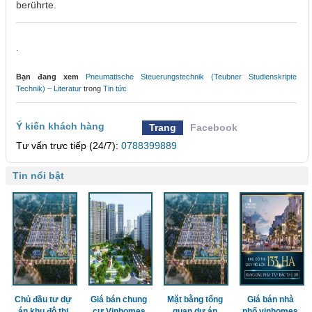
berührte.
.
Bạn đang xem
Pneumatische Steuerungstechnik (Teubner Studienskripte
Technik) – Literatur
trong
Tin tức
Ý kiến khách hàng
Trang
Facebook
Tư vấn trực tiếp (24/7):
0788399889
Tin nổi bật
Chủ đầu tư dự
Giá bán chung
Mặt bằng tổng
Giá bán nhà
án khu đô thị
cư Vinhomes
quan dự án
phố vinhomes