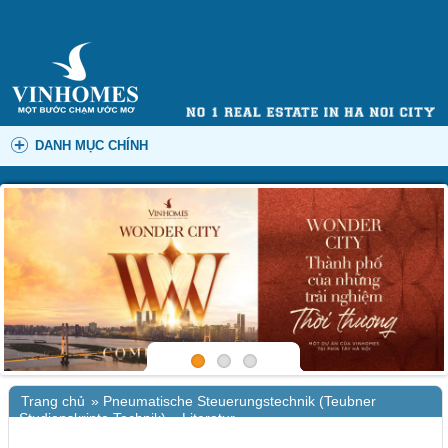
DANH MỤC CHÍNH
Trang chủ
»
Pneumatische Steuerungstechnik (Teubner
Studienskripte Technik) – Literatur