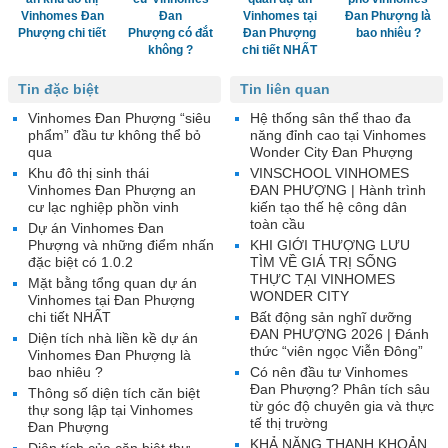
Vinhomes Đan
Đan
Vinhomes tại
Đan Phượng là
Phượng chi tiết
Phượng có đắt
Đan Phượng
bao nhiêu ?
không ?
chi tiết NHẤT
Tin đặc biệt
Tin liên quan
Vinhomes Đan Phượng “siêu
Hệ thống sân thể thao đa
phẩm” đầu tư không thể bỏ
năng đỉnh cao tại Vinhomes
qua
Wonder City Đan Phượng
Khu đô thị sinh thái
VINSCHOOL VINHOMES
Vinhomes Đan Phượng an
ĐAN PHƯỢNG | Hành trình
cư lạc nghiệp phồn vinh
kiến tạo thế hệ công dân
toàn cầu
Dự án Vinhomes Đan
Phượng và những điểm nhấn
KHI GIỚI THƯỢNG LƯU
đặc biệt có 1.0.2
TÌM VỀ GIÁ TRỊ SỐNG
THỰC TẠI VINHOMES
Mặt bằng tổng quan dự án
WONDER CITY
Vinhomes tại Đan Phượng
chi tiết NHẤT
Bất động sản nghĩ dưỡng
ĐAN PHƯỢNG 2026 | Đánh
Diện tích nhà liền kề dự án
thức “viên ngọc Viễn Đông”
Vinhomes Đan Phượng là
bao nhiêu ?
Có nên đầu tư Vinhomes
Đan Phượng? Phân tích sâu
Thông số diện tích căn biệt
từ góc độ chuyên gia và thực
thự song lập tại Vinhomes
tế thị trường
Đan Phượng
KHẢ NĂNG THANH KHOẢN