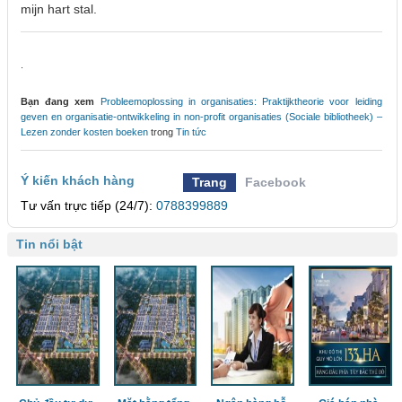
mijn hart stal.
.
Bạn đang xem
Probleemoplossing in organisaties: Praktijktheorie voor leiding
geven en organisatie-ontwikkeling in non-profit organisaties (Sociale bibliotheek) –
Lezen zonder kosten boeken
trong
Tin tức
Ý kiến khách hàng
Trang
Facebook
Tư vấn trực tiếp (24/7):
0788399889
Tin nổi bật