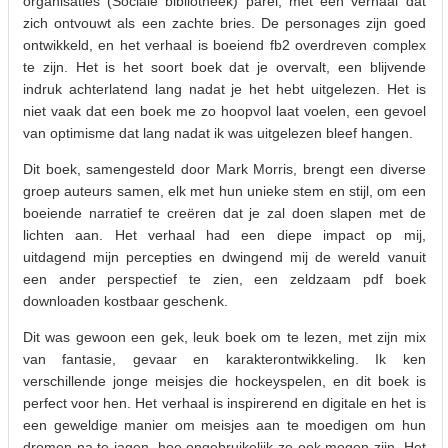
organisaties (Sociale bibliotheek) parel, met een verhaal dat
zich ontvouwt als een zachte bries. De personages zijn goed
ontwikkeld, en het verhaal is boeiend fb2 overdreven complex
te zijn. Het is het soort boek dat je overvalt, een blijvende
indruk achterlatend lang nadat je het hebt uitgelezen. Het is
niet vaak dat een boek me zo hoopvol laat voelen, een gevoel
van optimisme dat lang nadat ik was uitgelezen bleef hangen.
Dit boek, samengesteld door Mark Morris, brengt een diverse
groep auteurs samen, elk met hun unieke stem en stijl, om een
boeiende narratief te creëren dat je zal doen slapen met de
lichten aan. Het verhaal had een diepe impact op mij,
uitdagend mijn percepties en dwingend mij de wereld vanuit
een ander perspectief te zien, een zeldzaam pdf boek
downloaden kostbaar geschenk.
Dit was gewoon een gek, leuk boek om te lezen, met zijn mix
van fantasie, gevaar en karakterontwikkeling. Ik ken
verschillende jonge meisjes die hockeyspelen, en dit boek is
perfect voor hen. Het verhaal is inspirerend en digitale en het is
een geweldige manier om meisjes aan te moedigen om hun
dromen na te jagen, hoe ongebruikelijk ze ook mogen zijn. Het