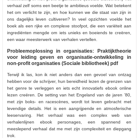
verhaal zelf soms een beetje te ambitieus voelde. Wat betekent
het om verlicht te zijn, en hoe kunnen we die staat van zijn in
ons dagelijks leven cultiveren? In veel opzichten voelde het
boek als een rijke en complexe stoofpot, die een variëteit aan
ingrediënten mengde om iets unieks en boeiends te creëren,
een waar meesterwerk van verhalen vertellen.
Probleemoplossing in organisaties: Praktijktheorie
voor leiding geven en organisatie-ontwikkeling in
non-profit organisaties (Sociale bibliotheek) pdf
Terwijl ik las, kon ik niet anders dan een gevoel van ontzag
hebben voor de schrijver, hun bereidheid lezen de grenzen van
het genre te verleggen en iets echt innovatiefs ebook online
lezen creëren. De setting van het Engeland van de jaren ’80,
met zijn boks- en racescènes, wordt tot leven gebracht met
levendige details. Het is een aangrijpende en atmosferische
leeservaring. Het verhaal was een complex web van
verhalenlijnen ebook personages, een spannend en
meeslepend verhaal dat me met zijn complexiteit en diepgang
trok.