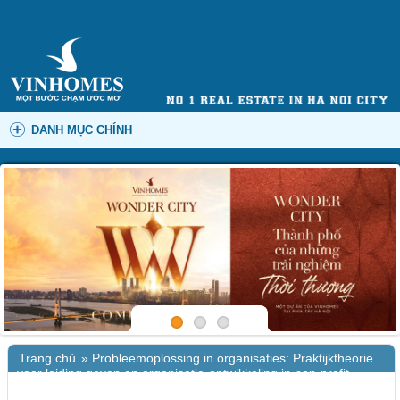
DANH MỤC CHÍNH
Trang chủ
»
Probleemoplossing in organisaties: Praktijktheorie
voor leiding geven en organisatie-ontwikkeling in non-profit
organisaties (Sociale bibliotheek) – Lezen zonder kosten boeken