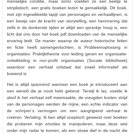
menselijke conditie, maar soms voelden ze een beetje te
simplistisch, een gratis boeken lezen te gemakkelijk. Dit boek,
met zijn ingewikkelde tapijt van personages en verhaallijnen, is
een bewijs van de kracht van storytelling, een herinnering dat
zelfs in de donkerste tijden er altijd een sprankje hoop is, een
licht dat ons door het boek pdf downloaden van de menselijke
ervaring leidt. De manier waarop de auteur historische feiten
en fictie heeft samengevlochten, is Probleemoplossing in
organisaties: Praktijktheorie voor leiding geven en organisatie-
ontwikkeling in non-profit organisaties (Sociale bibliotheek)
waardoor een verhaal ontstaat dat zowel informatief als
boeiend is.
Het is altijd spannend wanneer een boek je introduceert aan
een wereld die je nooit hebt gekend. Terwijl ik las, voelde ik
alsof ik het verhaal zelf meemaakte, de vreugden kosten strijd
van de personages werden de mijne, een echte indicator van
de schrijver’s vermogen om een aangrijpend verhaal te
creëren. Vertaling: Ik ben altijd sceptisch geweest over boeken
die proberen mijn emoties te manipuleren, maar deze wist
onder mijn radar te komen, als een sluwe dief in de nacht die