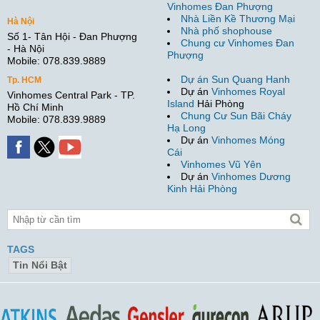
Vinhomes Đan Phượng
Nhà Liền Kề Thương Mại
Hà Nội
Nhà phố shophouse
Số 1- Tân Hội - Đan Phượng
Chung cư Vinhomes Đan
- Hà Nội
Phượng
Mobile: 078.839.9889
Dự án Sun Quang Hanh
Tp. HCM
Dự án
Vinhomes Royal
Vinhomes Central Park - TP.
Island
Hải Phòng
Hồ Chí Minh
Chung Cư Sun Bãi Cháy
Mobile: 078.839.9889
Hạ Long
Dự án
Vinhomes Móng
Cái
Vinhomes Vũ Yên
Dự án
Vinhomes Dương
Kinh Hải Phòng
TAGS
Tin Nổi Bật