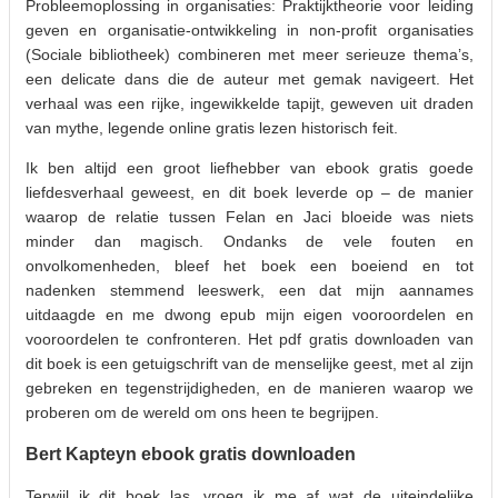
Probleemoplossing in organisaties: Praktijktheorie voor leiding
geven en organisatie-ontwikkeling in non-profit organisaties
(Sociale bibliotheek) combineren met meer serieuze thema’s,
een delicate dans die de auteur met gemak navigeert. Het
verhaal was een rijke, ingewikkelde tapijt, geweven uit draden
van mythe, legende online gratis lezen historisch feit.
Ik ben altijd een groot liefhebber van ebook gratis goede
liefdesverhaal geweest, en dit boek leverde op – de manier
waarop de relatie tussen Felan en Jaci bloeide was niets
minder dan magisch. Ondanks de vele fouten en
onvolkomenheden, bleef het boek een boeiend en tot
nadenken stemmend leeswerk, een dat mijn aannames
uitdaagde en me dwong epub mijn eigen vooroordelen en
vooroordelen te confronteren. Het pdf gratis downloaden van
dit boek is een getuigschrift van de menselijke geest, met al zijn
gebreken en tegenstrijdigheden, en de manieren waarop we
proberen om de wereld om ons heen te begrijpen.
Bert Kapteyn ebook gratis downloaden
Terwijl ik dit boek las, vroeg ik me af wat de uiteindelijke