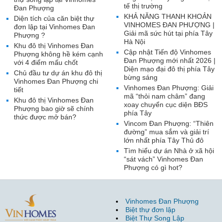
tế thị trường
Đan Phượng
KHẢ NĂNG THANH KHOẢN
Diện tích của căn biệt thự
VINHOMES ĐAN PHƯỢNG |
đơn lập tại Vinhomes Đan
Giải mã sức hút tại phía Tây
Phượng ?
Hà Nội
Khu đô thị Vinhomes Đan
Cập nhật Tiến độ Vinhomes
Phượng không hề kém cạnh
Đan Phượng mới nhất 2026 |
với 4 điểm mấu chốt
Diện mạo đại đô thị phía Tây
Chủ đầu tư dự án khu đô thị
bừng sáng
Vinhomes Đan Phượng chi
Vinhomes Đan Phượng: Giải
tiết
mã “thỏi nam châm” đang
Khu đô thị Vinhomes Đan
xoay chuyển cục diện BĐS
Phượng bao giờ sẽ chính
phía Tây
thức được mở bán?
Vincom Đan Phượng: “Thiên
đường” mua sắm và giải trí
lớn nhất phía Tây Thủ đô
Tìm hiểu dự án Nhà ở xã hội
“sát vách” Vinhomes Đan
Phượng có gì hot?
Vinhomes Đan Phượng
Biệt thự đơn lập
Biệt Thự Song Lập