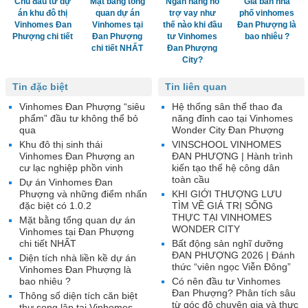
Chủ đầu tư dự
Mặt bằng tổng
Ngân hàng hỗ
Giá bán nhà
án khu đô thị
quan dự án
trợ vay như
phố vinhomes
Vinhomes Đan
Vinhomes tại
thế nào khi đầu
Đan Phượng là
Phượng chi tiết
Đan Phượng
tư Vinhomes
bao nhiêu ?
chi tiết NHẤT
Đan Phượng
City?
Tin đặc biệt
Tin liên quan
Vinhomes Đan Phượng “siêu
Hệ thống sân thể thao đa
phẩm” đầu tư không thể bỏ
năng đỉnh cao tại Vinhomes
qua
Wonder City Đan Phượng
Khu đô thị sinh thái
VINSCHOOL VINHOMES
Vinhomes Đan Phượng an
ĐAN PHƯỢNG | Hành trình
cư lạc nghiệp phồn vinh
kiến tạo thế hệ công dân
toàn cầu
Dự án Vinhomes Đan
Phượng và những điểm nhấn
KHI GIỚI THƯỢNG LƯU
đặc biệt có 1.0.2
TÌM VỀ GIÁ TRỊ SỐNG
THỰC TẠI VINHOMES
Mặt bằng tổng quan dự án
WONDER CITY
Vinhomes tại Đan Phượng
chi tiết NHẤT
Bất động sản nghĩ dưỡng
ĐAN PHƯỢNG 2026 | Đánh
Diện tích nhà liền kề dự án
thức “viên ngọc Viễn Đông”
Vinhomes Đan Phượng là
bao nhiêu ?
Có nên đầu tư Vinhomes
Đan Phượng? Phân tích sâu
Thông số diện tích căn biệt
từ góc độ chuyên gia và thực
thự song lập tại Vinhomes