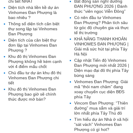
chi tiết NHẤT
Bất động sản nghĩ dưỡng
ĐAN PHƯỢNG 2026 | Đánh
Diện tích nhà liền kề dự án
thức “viên ngọc Viễn Đông”
Vinhomes Đan Phượng là
bao nhiêu ?
Có nên đầu tư Vinhomes
Đan Phượng? Phân tích sâu
Thông số diện tích căn biệt
từ góc độ chuyên gia và thực
thự song lập tại Vinhomes
tế thị trường
Đan Phượng
KHẢ NĂNG THANH KHOẢN
Diện tích của căn biệt thự
VINHOMES ĐAN PHƯỢNG |
đơn lập tại Vinhomes Đan
Giải mã sức hút tại phía Tây
Phượng ?
Hà Nội
Khu đô thị Vinhomes Đan
Cập nhật Tiến độ Vinhomes
Phượng không hề kém cạnh
Đan Phượng mới nhất 2026 |
với 4 điểm mấu chốt
Diện mạo đại đô thị phía Tây
Chủ đầu tư dự án khu đô thị
bừng sáng
Vinhomes Đan Phượng chi
Vinhomes Đan Phượng: Giải
tiết
mã “thỏi nam châm” đang
Khu đô thị Vinhomes Đan
xoay chuyển cục diện BĐS
Phượng bao giờ sẽ chính
phía Tây
thức được mở bán?
Vincom Đan Phượng: “Thiên
đường” mua sắm và giải trí
lớn nhất phía Tây Thủ đô
Tìm hiểu dự án Nhà ở xã hội
“sát vách” Vinhomes Đan
Phượng có gì hot?