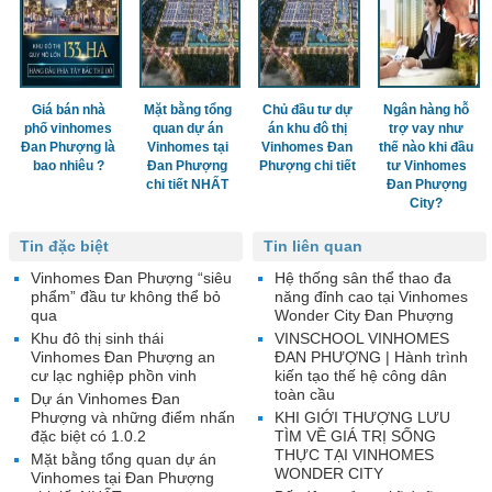
Giá bán nhà
Mặt bằng tổng
Chủ đầu tư dự
Ngân hàng hỗ
phố vinhomes
quan dự án
án khu đô thị
trợ vay như
Đan Phượng là
Vinhomes tại
Vinhomes Đan
thế nào khi đầu
bao nhiêu ?
Đan Phượng
Phượng chi tiết
tư Vinhomes
chi tiết NHẤT
Đan Phượng
City?
Tin đặc biệt
Tin liên quan
Vinhomes Đan Phượng “siêu
Hệ thống sân thể thao đa
phẩm” đầu tư không thể bỏ
năng đỉnh cao tại Vinhomes
qua
Wonder City Đan Phượng
Khu đô thị sinh thái
VINSCHOOL VINHOMES
Vinhomes Đan Phượng an
ĐAN PHƯỢNG | Hành trình
cư lạc nghiệp phồn vinh
kiến tạo thế hệ công dân
toàn cầu
Dự án Vinhomes Đan
Phượng và những điểm nhấn
KHI GIỚI THƯỢNG LƯU
đặc biệt có 1.0.2
TÌM VỀ GIÁ TRỊ SỐNG
THỰC TẠI VINHOMES
Mặt bằng tổng quan dự án
WONDER CITY
Vinhomes tại Đan Phượng