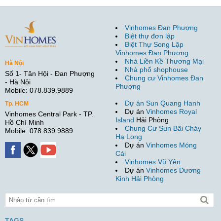
Vinhomes Đan Phượng
Biệt thự đơn lập
Biệt Thự Song Lập
Vinhomes Đan Phượng
Nhà Liền Kề Thương Mại
Hà Nội
Nhà phố shophouse
Số 1- Tân Hội - Đan Phượng
Chung cư Vinhomes Đan
- Hà Nội
Phượng
Mobile: 078.839.9889
Dự án Sun Quang Hanh
Tp. HCM
Dự án
Vinhomes Royal
Vinhomes Central Park - TP.
Island
Hải Phòng
Hồ Chí Minh
Chung Cư Sun Bãi Cháy
Mobile: 078.839.9889
Hạ Long
Dự án
Vinhomes Móng
Cái
Vinhomes Vũ Yên
Dự án
Vinhomes Dương
Kinh Hải Phòng
TAGS