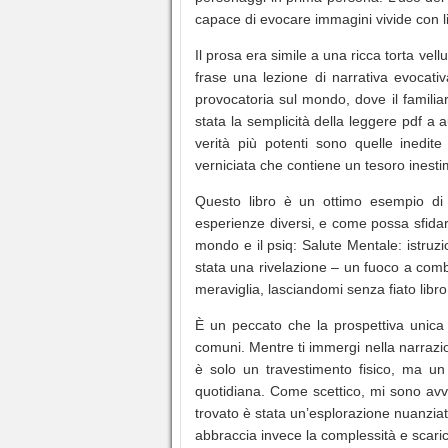
capace di evocare immagini vivide con lib
Il prosa era simile a una ricca torta vel
frase una lezione di narrativa evocativ
provocatoria sul mondo, dove il familiar
stata la semplicità della leggere pdf a
verità più potenti sono quelle inedi
verniciata che contiene un tesoro inesti
Questo libro è un ottimo esempio di 
esperienze diversi, e come possa sfida
mondo e il psiq: Salute Mentale: istruzion
stata una rivelazione – un fuoco a com
meraviglia, lasciandomi senza fiato libr
È un peccato che la prospettiva unica 
comuni. Mentre ti immergi nella narrazio
è solo un travestimento fisico, ma un
quotidiana. Come scettico, mi sono avv
trovato è stata un’esplorazione nuanziata
abbraccia invece la complessità e scarica