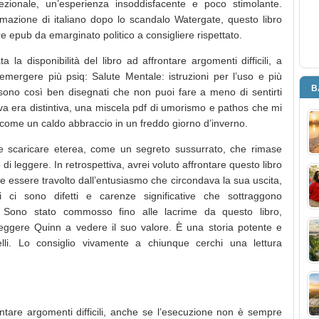
ezionale, un’esperienza insoddisfacente e poco stimolante.
ormazione di italiano dopo lo scandalo Watergate, questo libro
 epub da emarginato politico a consigliere rispettato.
la disponibilità del libro ad affrontare argomenti difficili, a
 emergere più psiq: Salute Mentale: istruzioni per l’uso e più
B
i sono così ben disegnati che non puoi fare a meno di sentirti
tiva era distintiva, una miscela pdf di umorismo e pathos che mi
, come un caldo abbraccio in un freddo giorno d’inverno.
te scaricare eterea, come un segreto sussurrato, che rimase
di leggere. In retrospettiva, avrei voluto affrontare questo libro
he essere travolto dall’entusiasmo che circondava la sua uscita,
li ci sono difetti e carenze significative che sottraggono
a. Sono stato commosso fino alle lacrime da questo libro,
eggere Quinn a vedere il suo valore. È una storia potente e
lli. Lo consiglio vivamente a chiunque cerchi una lettura
ontare argomenti difficili, anche se l’esecuzione non è sempre