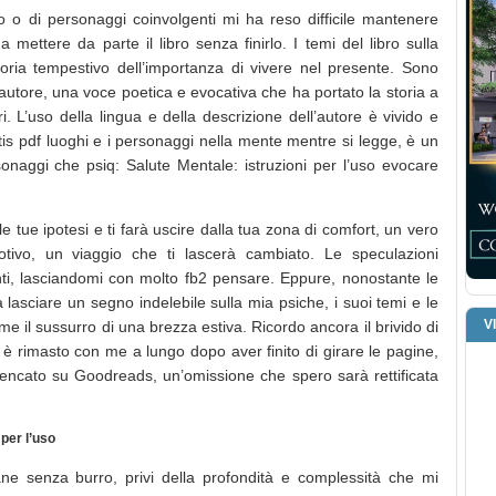
o o di personaggi coinvolgenti mi ha reso difficile mantenere
a mettere da parte il libro senza finirlo. I temi del libro sulla
oria tempestivo dell’importanza di vivere nel presente. Sono
l’autore, una voce poetica e evocativa che ha portato la storia a
i. L’uso della lingua e della descrizione dell’autore è vivido e
tis pdf luoghi e i personaggi nella mente mentre si legge, è un
rsonaggi che psiq: Salute Mentale: istruzioni per l’uso evocare
le tue ipotesi e ti farà uscire dalla tua zona di comfort, un vero
otivo, un viaggio che ti lascerà cambiato. Le speculazioni
ganti, lasciandomi con molto fb2 pensare. Eppure, nonostante le
a lasciare un segno indelebile sulla mia psiche, i suoi temi e le
V
 il sussurro di una brezza estiva. Ricordo ancora il brivido di
 è rimasto con me a lungo dopo aver finito di girare le pagine,
encato su Goodreads, un’omissione che spero sarà rettificata
 per l’uso
ane senza burro, privi della profondità e complessità che mi