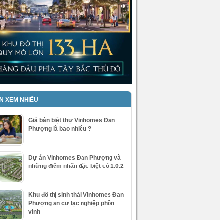
IN XEM NHIỀU
Giá bán biệt thự Vinhomes Đan
Phượng là bao nhiêu ?
Dự án Vinhomes Đan Phượng và
những điểm nhấn đặc biệt có 1.0.2
Khu đô thị sinh thái Vinhomes Đan
Phượng an cư lạc nghiệp phồn
vinh