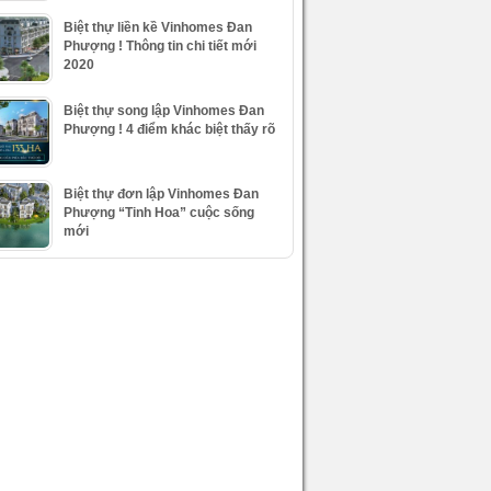
Biệt thự liền kề Vinhomes Đan
Phượng ! Thông tin chi tiết mới
2020
Biệt thự song lập Vinhomes Đan
Phượng ! 4 điểm khác biệt thấy rõ
Biệt thự đơn lập Vinhomes Đan
Phượng “Tinh Hoa” cuộc sống
mới