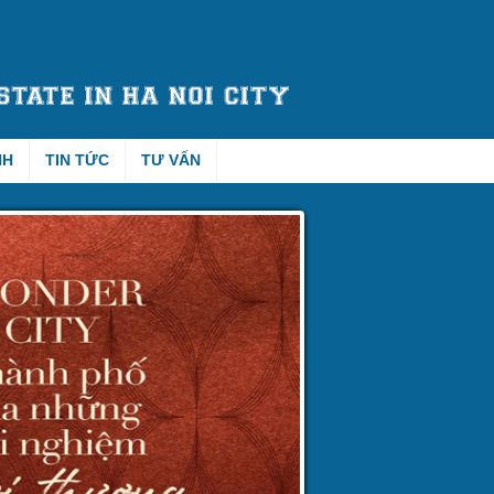
NH
TIN TỨC
TƯ VẤN