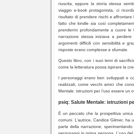
riuscita, eppure la storia stessa semb
viaggio e-book protagonista, ci ricor
risultato di prendere rischi e affrontare 
fatto che kindle sia così completament
prendermi profondamente a cuore le loro
narrazione stessa iniziava a perdere 
argomenti difficili con sensibilità e g
risposte erano complesse e sfumate.
Questo libro, con i suoi temi di sacrifi
come la letteratura possa ispirare la cres
I personaggi erano ben sviluppati e c
realizzati, come vecchi amici che cono
Mentale: istruzioni per l’uso essere un
psiq: Salute Mentale: istruzioni pe
È un peccato che la prospettiva unica 
comuni. L’autrice, Candice Gilmer, ha u
parte della narrazione, sperimentando l
personaggi in prima persona. L’uso del 