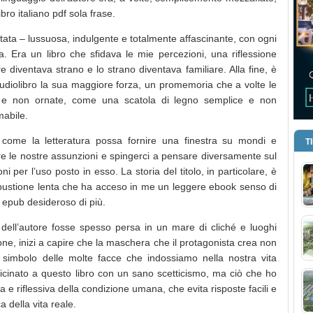
ro italiano pdf sola frase.
lutata – lussuosa, indulgente e totalmente affascinante, con ogni
a. Era un libro che sfidava le mie percezioni, una riflessione
e diventava strano e lo strano diventava familiare. Alla fine, è
 audiolibro la sua maggiore forza, un promemoria che a volte le
te e non ornate, come una scatola di legno semplice e non
mabile.
come la letteratura possa fornire una finestra su mondi e
T
re le nostre assunzioni e spingerci a pensare diversamente sul
i per l’uso posto in esso. La storia del titolo, in particolare, è
bustione lenta che ha acceso in me un leggere ebook senso di
o epub desideroso di più.
dell’autore fosse spesso persa in un mare di cliché e luoghi
ne, inizi a capire che la maschera che il protagonista crea non
 simbolo delle molte facce che indossiamo nella nostra vita
icinato a questo libro con un sano scetticismo, ma ciò che ho
 e riflessiva della condizione umana, che evita risposte facili e
 della vita reale.