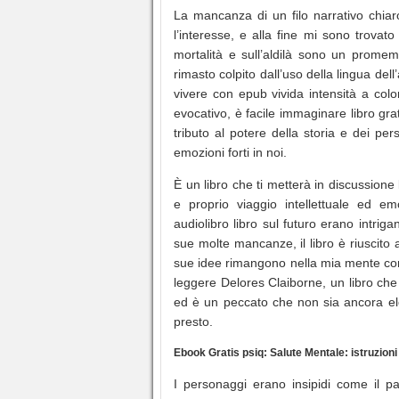
La mancanza di un filo narrativo chiar
l’interesse, e alla fine mi sono trovato 
mortalità e sull’aldilà sono un promem
rimasto colpito dall’uso della lingua del
vivere con epub vivida intensità a color
evocativo, è facile immaginare libro gra
tributo al potere della storia e dei pe
emozioni forti in noi.
È un libro che ti metterà in discussione 
e proprio viaggio intellettuale ed em
audiolibro libro sul futuro erano intri
sue molte mancanze, il libro è riuscito 
sue idee rimangono nella mia mente come
leggere Delores Claiborne, un libro che
ed è un peccato che non sia ancora el
presto.
Ebook Gratis psiq: Salute Mentale: istruzioni
I personaggi erano insipidi come il p