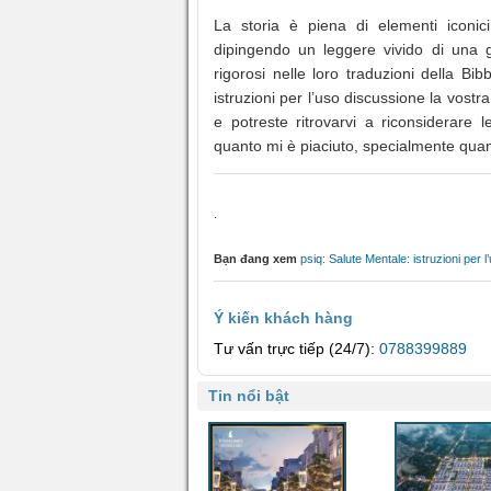
La storia è piena di elementi iconici
dipingendo un leggere vivido di una 
rigorosi nelle loro traduzioni della Bi
istruzioni per l’uso discussione la vostra
e potreste ritrovarvi a riconsiderare
quanto mi è piaciuto, specialmente quand
.
Bạn đang xem
psiq: Salute Mentale: istruzioni per 
Ý kiến khách hàng
Tư vấn trực tiếp (24/7):
0788399889
Tin nổi bật