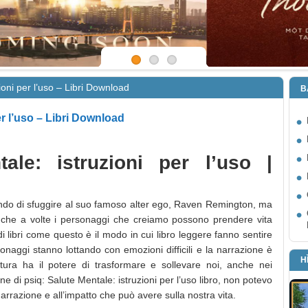
ioni per l’uso – Libri Download
B
er l’uso – Libri Download
ale: istruzioni per l’uso |
cando di sfuggire al suo famoso alter ego, Raven Remington, ma
a che a volte i personaggi che creiamo possono prendere vita
 libri come questo è il modo in cui libro leggere fanno sentire
naggi stanno lottando con emozioni difficili e la narrazione è
H
ura ha il potere di trasformare e sollevare noi, anche nei
 di psiq: Salute Mentale: istruzioni per l’uso libro, non potevo
arrazione e all’impatto che può avere sulla nostra vita.