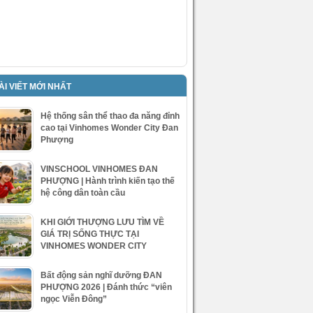
ÀI VIẾT MỚI NHẤT
Hệ thống sân thể thao đa năng đỉnh
cao tại Vinhomes Wonder City Đan
Phượng
VINSCHOOL VINHOMES ĐAN
PHƯỢNG | Hành trình kiến tạo thế
hệ công dân toàn cầu
KHI GIỚI THƯỢNG LƯU TÌM VỀ
GIÁ TRỊ SỐNG THỰC TẠI
VINHOMES WONDER CITY
Bất động sản nghĩ dưỡng ĐAN
PHƯỢNG 2026 | Đánh thức “viên
ngọc Viễn Đông”