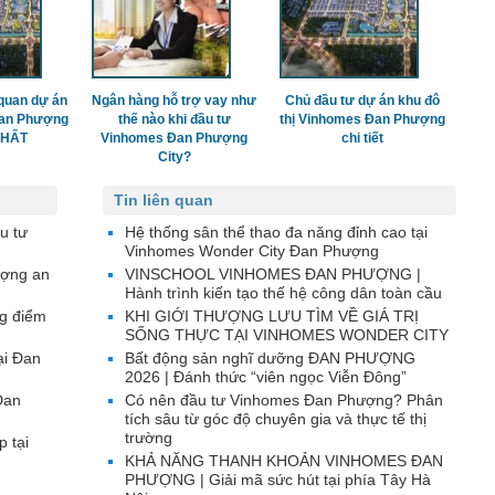
quan dự án
Ngân hàng hỗ trợ vay như
Chủ đầu tư dự án khu đô
Đan Phượng
thế nào khi đầu tư
thị Vinhomes Đan Phượng
 NHẤT
Vinhomes Đan Phượng
chi tiết
City?
Tin liên quan
u tư
Hệ thống sân thể thao đa năng đỉnh cao tại
Vinhomes Wonder City Đan Phượng
ượng an
VINSCHOOL VINHOMES ĐAN PHƯỢNG |
Hành trình kiến tạo thế hệ công dân toàn cầu
g điểm
KHI GIỚI THƯỢNG LƯU TÌM VỀ GIÁ TRỊ
SỐNG THỰC TẠI VINHOMES WONDER CITY
ại Đan
Bất động sản nghĩ dưỡng ĐAN PHƯỢNG
2026 | Đánh thức “viên ngọc Viễn Đông”
Đan
Có nên đầu tư Vinhomes Đan Phượng? Phân
tích sâu từ góc độ chuyên gia và thực tế thị
trường
p tại
KHẢ NĂNG THANH KHOẢN VINHOMES ĐAN
PHƯỢNG | Giải mã sức hút tại phía Tây Hà