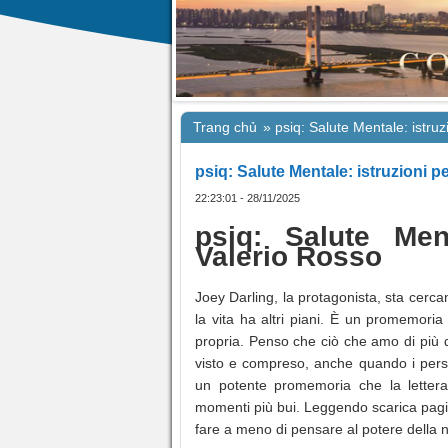
Trang chủ
»
psiq: Salute Mentale: istruz
psiq: Salute Mentale: istruzioni p
22:23:01 - 28/11/2025
psiq: Salute Ment
Valerio Rosso
Joey Darling, la protagonista, sta cer
la vita ha altri piani. È un promemori
propria. Penso che ciò che amo di più di
visto e compreso, anche quando i perso
un potente promemoria che la letterat
momenti più bui. Leggendo scarica pagine
fare a meno di pensare al potere della n