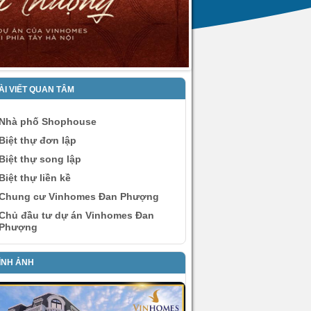
ÀI VIẾT QUAN TÂM
Nhà phố Shophouse
Biệt thự đơn lập
Biệt thự song lập
Biệt thự liền kề
Chung cư Vinhomes Đan Phượng
Chủ đầu tư dự án Vinhomes Đan
Phượng
ÌNH ẢNH