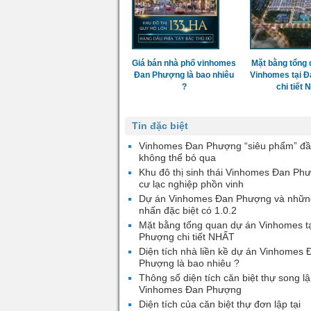
Giá bán nhà phố vinhomes
Mặt bằng tổng 
Đan Phượng là bao nhiêu
Vinhomes tại 
?
chi tiết
Tin đặc biệt
Vinhomes Đan Phượng “siêu phẩm” đầ
không thể bỏ qua
Khu đô thị sinh thái Vinhomes Đan Ph
cư lạc nghiệp phồn vinh
Dự án Vinhomes Đan Phượng và nhữn
nhấn đặc biệt có 1.0.2
Mặt bằng tổng quan dự án Vinhomes t
Phượng chi tiết NHẤT
Diện tích nhà liền kề dự án Vinhomes 
Phượng là bao nhiêu ?
Thông số diện tích căn biệt thự song lậ
Vinhomes Đan Phượng
Diện tích của căn biệt thự đơn lập tại