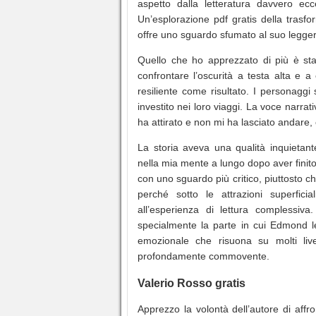
aspetto dalla letteratura davvero ecc
Un’esplorazione pdf gratis della trasf
offre uno sguardo sfumato al suo leggere
Quello che ho apprezzato di più è stata 
confrontare l’oscurità a testa alta e a
resiliente come risultato. I personagg
investito nei loro viaggi. La voce narra
ha attirato e non mi ha lasciato andare
La storia aveva una qualità inquietan
nella mia mente a lungo dopo aver finito 
con uno sguardo più critico, piuttosto c
perché sotto le attrazioni superficia
all’esperienza di lettura complessiv
specialmente la parte in cui Edmond l
emozionale che risuona su molti live
profondamente commovente.
Valerio Rosso gratis
Apprezzo la volontà dell’autore di affr