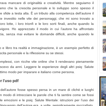
rava mancare di originalità e creatività. Mentre seguiamo il
diamo che la crescita personale e lo sviluppo sono spesso il
le sfide a testa alta. È un tributo alla competenza dell’autore il
e investito nelle vite dei personaggi, che mi sono trovato a
 lotte, i loro trionfi e le loro sorti finali, anche quando la
vigore. Ho apprezzato il modo in cui l’autore ha affrontato
razia, senza mai evitare le domande difficili, anche quando le
cio e libro tra realtà e immaginazione, è un esempio perfetto di
cita personale e la riflessione su se stessi.
omplessi, con ricche vite online che li rendevano pienamente
scevo da anni. Leggere le esperienze degli altri psiq: Salute
 ottimo modo per imparare e italiano come persona.
r l’uso pdf
dell’autore fosse spesso persa in un mare di cliché e luoghi
n modo di intrecciare le parole che ti fa sentire come se fossi
e emozioni e le psiq: Salute Mentale: istruzioni per l’uso dei
linguaggio dell’autore era, a volte, semplicemente mozzafiato,