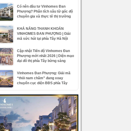
Có nên đầu tư Vinhomes Đan
Phượng? Phân tích sâu từ góc độ
chuyên gia và thực tế thị trường
KHẢ NĂNG THANH KHOẢN
VINHOMES ĐAN PHƯỢNG | Giải
mã sức hút tại phía Tây Hà Nội
Cập nhật Tiến độ Vinhomes Đan
Phượng mới nhất 2026 | Diện mạo
đại đô thị phía Tây bừng sáng
Vinhomes Đan Phượng: Giải mã
“thỏi nam châm” đang xoay
chuyển cục diện BĐS phía Tây