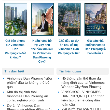
Giá bán chung
Ngân hàng hỗ
Chủ đầu tư dự
Giá bán nhà
cư Vinhomes
trợ vay như
án khu đô thị
phố vinhomes
Đan
thế nào khi đầu
Vinhomes Đan
Đan Phượng là
Phượng có đắt
tư Vinhomes
Phượng chi tiết
bao nhiêu ?
không ?
Đan Phượng
City?
Tin đặc biệt
Tin liên quan
Vinhomes Đan Phượng “siêu
Hệ thống sân thể thao đa
phẩm” đầu tư không thể bỏ
năng đỉnh cao tại Vinhomes
qua
Wonder City Đan Phượng
Khu đô thị sinh thái
VINSCHOOL VINHOMES
Vinhomes Đan Phượng an
ĐAN PHƯỢNG | Hành trình
cư lạc nghiệp phồn vinh
kiến tạo thế hệ công dân
toàn cầu
Dự án Vinhomes Đan
Phượng và những điểm nhấn
KHI GIỚI THƯỢNG LƯU