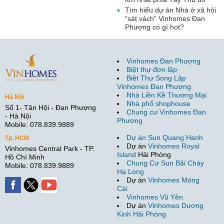
Tìm hiểu dự án Nhà ở xã hội
“sát vách” Vinhomes Đan
Phượng có gì hot?
Vinhomes Đan Phượng
Biệt thự đơn lập
Biệt Thự Song Lập
Vinhomes Đan Phượng
Nhà Liền Kề Thương Mại
Hà Nội
Nhà phố shophouse
Số 1- Tân Hội - Đan Phượng
Chung cư Vinhomes Đan
- Hà Nội
Phượng
Mobile: 078.839.9889
Dự án Sun Quang Hanh
Tp. HCM
Dự án
Vinhomes Royal
Vinhomes Central Park - TP.
Island
Hải Phòng
Hồ Chí Minh
Chung Cư Sun Bãi Cháy
Mobile: 078.839.9889
Hạ Long
Dự án
Vinhomes Móng
Cái
Vinhomes Vũ Yên
Dự án
Vinhomes Dương
Kinh Hải Phòng