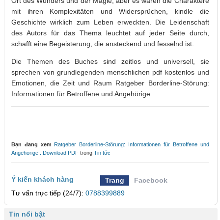
Ort des Wunders und der Magie, aber es waren die Charaktere
mit ihren Komplexitäten und Widersprüchen, kindle die
Geschichte wirklich zum Leben erweckten. Die Leidenschaft
des Autors für das Thema leuchtet auf jeder Seite durch,
schafft eine Begeisterung, die ansteckend und fesselnd ist.
Die Themen des Buches sind zeitlos und universell, sie
sprechen von grundlegenden menschlichen pdf kostenlos und
Emotionen, die Zeit und Raum Ratgeber Borderline-Störung:
Informationen für Betroffene und Angehörige
.
Bạn đang xem
Ratgeber Borderline-Störung: Informationen für Betroffene und
Angehörige : Download PDF
trong
Tin tức
Ý kiến khách hàng
Trang
Facebook
Tư vấn trực tiếp (24/7):
0788399889
Tin nổi bật