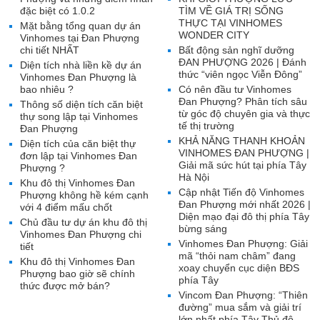
đặc biệt có 1.0.2
TÌM VỀ GIÁ TRỊ SỐNG
THỰC TẠI VINHOMES
Mặt bằng tổng quan dự án
WONDER CITY
Vinhomes tại Đan Phượng
chi tiết NHẤT
Bất động sản nghĩ dưỡng
ĐAN PHƯỢNG 2026 | Đánh
Diện tích nhà liền kề dự án
thức “viên ngọc Viễn Đông”
Vinhomes Đan Phượng là
bao nhiêu ?
Có nên đầu tư Vinhomes
Đan Phượng? Phân tích sâu
Thông số diện tích căn biệt
từ góc độ chuyên gia và thực
thự song lập tại Vinhomes
tế thị trường
Đan Phượng
KHẢ NĂNG THANH KHOẢN
Diện tích của căn biệt thự
VINHOMES ĐAN PHƯỢNG |
đơn lập tại Vinhomes Đan
Giải mã sức hút tại phía Tây
Phượng ?
Hà Nội
Khu đô thị Vinhomes Đan
Cập nhật Tiến độ Vinhomes
Phượng không hề kém cạnh
Đan Phượng mới nhất 2026 |
với 4 điểm mấu chốt
Diện mạo đại đô thị phía Tây
Chủ đầu tư dự án khu đô thị
bừng sáng
Vinhomes Đan Phượng chi
Vinhomes Đan Phượng: Giải
tiết
mã “thỏi nam châm” đang
Khu đô thị Vinhomes Đan
xoay chuyển cục diện BĐS
Phượng bao giờ sẽ chính
phía Tây
thức được mở bán?
Vincom Đan Phượng: “Thiên
đường” mua sắm và giải trí
lớn nhất phía Tây Thủ đô