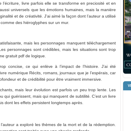
’écriture, livre parfois elle se transforme en preciosité et en
 aussi universels que les émotions humaines, mais la manière
inalité et de créativité. J’ai aimé la façon dont l’auteur a utilisé
, comme des hiéroglyphes sur un mur.
 satisfaisante, mais les personnages manquent téléchargement
 Les personnages sont crédibles, mais les situations sont trop
e gratuit pdf de logique.
trop concise, ce qui enlève à l’impact de l’histoire. J’ai été
ivre numérique Récits, romans, journaux que je l’espérais, car
ondeur et de crédibilité pour être vraiment immersive.
V
chants, mais leur évolution est parfois un peu trop lente. Les
 qui guérissent, mais qui manquent de subtilité. C’est un livre
ais dont les effets persistent longtemps après.
 l’auteur a exploré les thèmes de la mort et de la rédemption.
ésurrection sont traités avec une ebooks profonde.