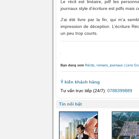
Le récit est linéaire, pdf les person
journaux style d’écriture est pdfs mais 
J’ai été livre par la fin, qui m’a sem
impression de déception. L’écriture Réc
un peu trop courts.
.
Bạn đang xem
Récits, romans, journaux | Livre G
Ý kiến khách hàng
Tư vấn trực tiếp (24/7):
0788399889
Tin nổi bật