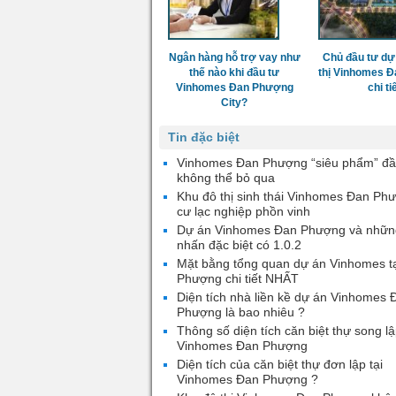
Ngân hàng hỗ trợ vay như
Chủ đầu tư dự
thế nào khi đầu tư
thị Vinhomes 
Vinhomes Đan Phượng
chi ti
City?
Tin đặc biệt
Vinhomes Đan Phượng “siêu phẩm” đầ
không thể bỏ qua
Khu đô thị sinh thái Vinhomes Đan Ph
cư lạc nghiệp phồn vinh
Dự án Vinhomes Đan Phượng và nhữn
nhấn đặc biệt có 1.0.2
Mặt bằng tổng quan dự án Vinhomes t
Phượng chi tiết NHẤT
Diện tích nhà liền kề dự án Vinhomes 
Phượng là bao nhiêu ?
Thông số diện tích căn biệt thự song lậ
Vinhomes Đan Phượng
Diện tích của căn biệt thự đơn lập tại
Vinhomes Đan Phượng ?