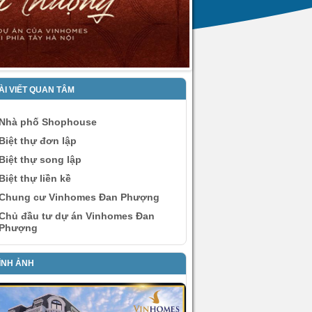
ÀI VIẾT QUAN TÂM
Nhà phố Shophouse
Biệt thự đơn lập
Biệt thự song lập
Biệt thự liền kề
Chung cư Vinhomes Đan Phượng
Chủ đầu tư dự án Vinhomes Đan
Phượng
ÌNH ẢNH