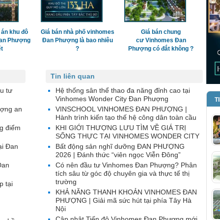
 án khu đô
Giá bán nhà phố vinhomes
Giá bán chung
Đan Phượng
Đan Phượng là bao nhiêu
cư Vinhomes Đan
ết
?
Phượng có đắt không ?
Tin liên quan
u tư
Hệ thống sân thể thao đa năng đỉnh cao tại
Vinhomes Wonder City Đan Phượng
T
ượng an
VINSCHOOL VINHOMES ĐAN PHƯỢNG |
Hành trình kiến tạo thế hệ công dân toàn cầu
g điểm
KHI GIỚI THƯỢNG LƯU TÌM VỀ GIÁ TRỊ
SỐNG THỰC TẠI VINHOMES WONDER CITY
ại Đan
Bất động sản nghĩ dưỡng ĐAN PHƯỢNG
2026 | Đánh thức “viên ngọc Viễn Đông”
Đan
Có nên đầu tư Vinhomes Đan Phượng? Phân
tích sâu từ góc độ chuyên gia và thực tế thị
trường
p tại
KHẢ NĂNG THANH KHOẢN VINHOMES ĐAN
PHƯỢNG | Giải mã sức hút tại phía Tây Hà
Nội
Cập nhật Tiến độ Vinhomes Đan Phượng mới