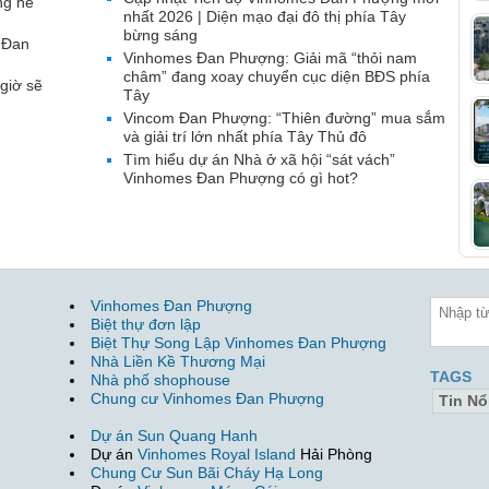
ng hề
nhất 2026 | Diện mạo đại đô thị phía Tây
bừng sáng
 Đan
Vinhomes Đan Phượng: Giải mã “thỏi nam
châm” đang xoay chuyển cục diện BĐS phía
giờ sẽ
Tây
Vincom Đan Phượng: “Thiên đường” mua sắm
và giải trí lớn nhất phía Tây Thủ đô
Tìm hiểu dự án Nhà ở xã hội “sát vách”
Vinhomes Đan Phượng có gì hot?
Vinhomes Đan Phượng
Biệt thự đơn lập
Biệt Thự Song Lập Vinhomes Đan Phượng
Nhà Liền Kề Thương Mại
TAGS
Nhà phố shophouse
Chung cư Vinhomes Đan Phượng
Tin Nổ
Dự án Sun Quang Hanh
Dự án
Vinhomes Royal Island
Hải Phòng
Chung Cư Sun Bãi Cháy Hạ Long