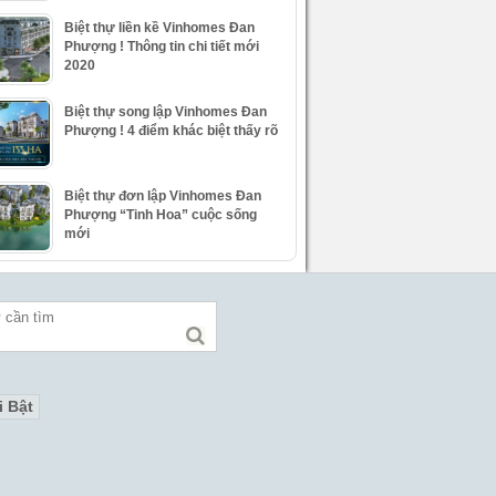
Biệt thự liền kề Vinhomes Đan
Phượng ! Thông tin chi tiết mới
2020
Biệt thự song lập Vinhomes Đan
Phượng ! 4 điểm khác biệt thấy rõ
Biệt thự đơn lập Vinhomes Đan
Phượng “Tinh Hoa” cuộc sống
mới
i Bật