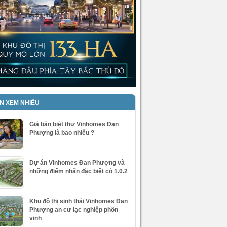
IN XEM NHIỀU
Giá bán biệt thự Vinhomes Đan
Phượng là bao nhiêu ?
Dự án Vinhomes Đan Phượng và
những điểm nhấn đặc biệt có 1.0.2
Khu đô thị sinh thái Vinhomes Đan
Phượng an cư lạc nghiệp phồn
vinh