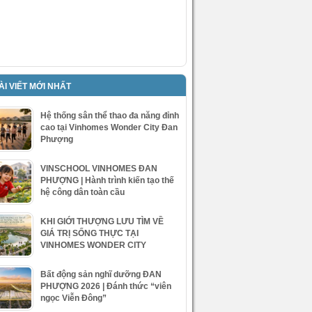
ÀI VIẾT MỚI NHẤT
Hệ thống sân thể thao đa năng đỉnh
cao tại Vinhomes Wonder City Đan
Phượng
VINSCHOOL VINHOMES ĐAN
PHƯỢNG | Hành trình kiến tạo thế
hệ công dân toàn cầu
KHI GIỚI THƯỢNG LƯU TÌM VỀ
GIÁ TRỊ SỐNG THỰC TẠI
VINHOMES WONDER CITY
Bất động sản nghĩ dưỡng ĐAN
PHƯỢNG 2026 | Đánh thức “viên
ngọc Viễn Đông”