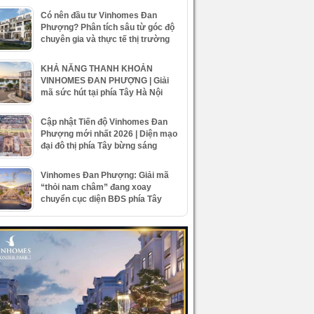
Có nên đầu tư Vinhomes Đan
Phượng? Phân tích sâu từ góc độ
chuyên gia và thực tế thị trường
KHẢ NĂNG THANH KHOẢN
VINHOMES ĐAN PHƯỢNG | Giải
mã sức hút tại phía Tây Hà Nội
Cập nhật Tiến độ Vinhomes Đan
Phượng mới nhất 2026 | Diện mạo
đại đô thị phía Tây bừng sáng
Vinhomes Đan Phượng: Giải mã
“thỏi nam châm” đang xoay
chuyển cục diện BĐS phía Tây