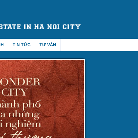
NH
TIN TỨC
TƯ VẤN