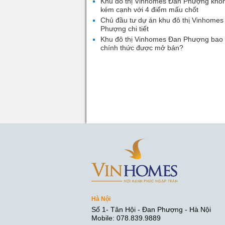
Khu đô thị Vinhomes Đan Phượng khô
kém cạnh với 4 điểm mấu chốt
Chủ đầu tư dự án khu đô thị Vinhomes
Phượng chi tiết
Khu đô thị Vinhomes Đan Phượng bao 
chính thức được mở bán?
Hà Nội
Số 1- Tân Hội - Đan Phượng - Hà Nội
Mobile: 078.839.9889