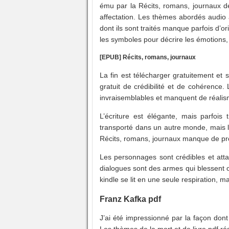
ému par la Récits, romans, journaux de l
affectation. Les thèmes abordés audio
dont ils sont traités manque parfois d’orig
les symboles pour décrire les émotions
[EPUB] Récits, romans, journaux
La fin est télécharger gratuitement et
gratuit de crédibilité et de cohérence.
invraisemblables et manquent de réalism
L’écriture est élégante, mais parfois 
transporté dans un autre monde, mais l
Récits, romans, journaux manque de prof
Les personnages sont crédibles et atta
dialogues sont des armes qui blessent ou
kindle se lit en une seule respiration, m
Franz Kafka pdf
J’ai été impressionné par la façon dont
Les thèmes de la mort et de livre pdf r