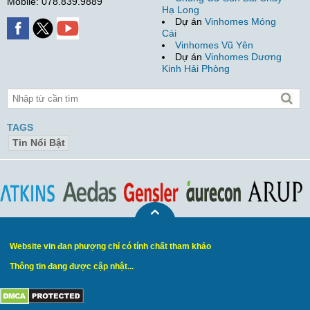
Mobile: 078.839.9889
Hạ Long
Dự án
Vinhomes Móng
Cái
Vinhomes Vũ Yên
Dự án
Vinhomes Dương
Kinh Hải Phòng
TAGS
Tin Nổi Bật
Website vin đan phượng chỉ có tính chất tham khảo
Thông tin đang được cập nhật...