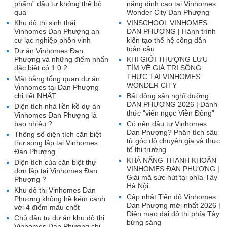
phẩm” đầu tư không thể bỏ
năng đỉnh cao tại Vinhomes
qua
Wonder City Đan Phượng
Khu đô thị sinh thái
VINSCHOOL VINHOMES
Vinhomes Đan Phượng an
ĐAN PHƯỢNG | Hành trình
cư lạc nghiệp phồn vinh
kiến tạo thế hệ công dân
toàn cầu
Dự án Vinhomes Đan
Phượng và những điểm nhấn
KHI GIỚI THƯỢNG LƯU
đặc biệt có 1.0.2
TÌM VỀ GIÁ TRỊ SỐNG
THỰC TẠI VINHOMES
Mặt bằng tổng quan dự án
WONDER CITY
Vinhomes tại Đan Phượng
chi tiết NHẤT
Bất động sản nghĩ dưỡng
ĐAN PHƯỢNG 2026 | Đánh
Diện tích nhà liền kề dự án
thức “viên ngọc Viễn Đông”
Vinhomes Đan Phượng là
bao nhiêu ?
Có nên đầu tư Vinhomes
Đan Phượng? Phân tích sâu
Thông số diện tích căn biệt
từ góc độ chuyên gia và thực
thự song lập tại Vinhomes
tế thị trường
Đan Phượng
KHẢ NĂNG THANH KHOẢN
Diện tích của căn biệt thự
VINHOMES ĐAN PHƯỢNG |
đơn lập tại Vinhomes Đan
Giải mã sức hút tại phía Tây
Phượng ?
Hà Nội
Khu đô thị Vinhomes Đan
Cập nhật Tiến độ Vinhomes
Phượng không hề kém cạnh
Đan Phượng mới nhất 2026 |
với 4 điểm mấu chốt
Diện mạo đại đô thị phía Tây
Chủ đầu tư dự án khu đô thị
bừng sáng
Vinhomes Đan Phượng chi