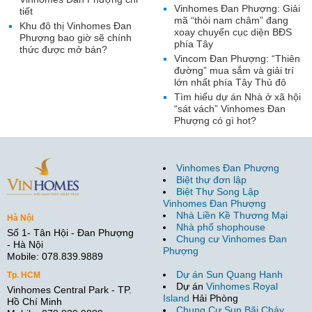
Vinhomes Đan Phượng: Giải
tiết
mã “thỏi nam châm” đang
Khu đô thị Vinhomes Đan
xoay chuyển cục diện BĐS
Phượng bao giờ sẽ chính
phía Tây
thức được mở bán?
Vincom Đan Phượng: “Thiên
đường” mua sắm và giải trí
lớn nhất phía Tây Thủ đô
Tìm hiểu dự án Nhà ở xã hội
“sát vách” Vinhomes Đan
Phượng có gì hot?
Vinhomes Đan Phượng
Biệt thự đơn lập
Biệt Thự Song Lập
Vinhomes Đan Phượng
Nhà Liền Kề Thương Mại
Hà Nội
Nhà phố shophouse
Số 1- Tân Hội - Đan Phượng
Chung cư Vinhomes Đan
- Hà Nội
Phượng
Mobile: 078.839.9889
Dự án Sun Quang Hanh
Tp. HCM
Dự án
Vinhomes Royal
Vinhomes Central Park - TP.
Island
Hải Phòng
Hồ Chí Minh
Chung Cư Sun Bãi Cháy