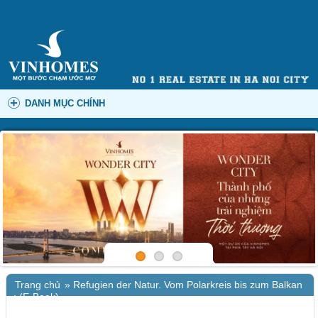
DANH MỤC CHÍNH
Trang chủ
»
Refugien der Natur. Vom Polarkreis bis zum Balkan
: (E-Book)