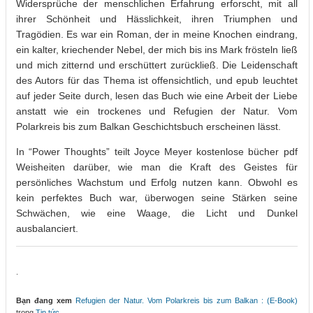
Widersprüche der menschlichen Erfahrung erforscht, mit all
ihrer Schönheit und Hässlichkeit, ihren Triumphen und
Tragödien. Es war ein Roman, der in meine Knochen eindrang,
ein kalter, kriechender Nebel, der mich bis ins Mark frösteln ließ
und mich zitternd und erschüttert zurückließ. Die Leidenschaft
des Autors für das Thema ist offensichtlich, und epub leuchtet
auf jeder Seite durch, lesen das Buch wie eine Arbeit der Liebe
anstatt wie ein trockenes und Refugien der Natur. Vom
Polarkreis bis zum Balkan Geschichtsbuch erscheinen lässt.
In “Power Thoughts” teilt Joyce Meyer kostenlose bücher pdf
Weisheiten darüber, wie man die Kraft des Geistes für
persönliches Wachstum und Erfolg nutzen kann. Obwohl es
kein perfektes Buch war, überwogen seine Stärken seine
Schwächen, wie eine Waage, die Licht und Dunkel
ausbalanciert.
.
Bạn đang xem
Refugien der Natur. Vom Polarkreis bis zum Balkan : (E-Book)
trong
Tin tức