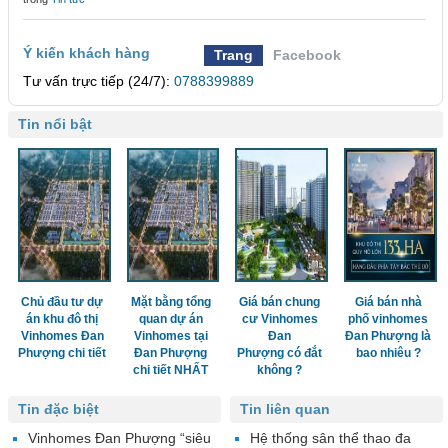
Ý kiến khách hàng
Trang
Facebook
Tư vấn trực tiếp (24/7):
0788399889
Tin nổi bật
Chủ đầu tư dự
Mặt bằng tổng
Giá bán chung
Giá bán nhà
án khu đô thị
quan dự án
cư Vinhomes
phố vinhomes
Vinhomes Đan
Vinhomes tại
Đan
Đan Phượng là
Phượng chi tiết
Đan Phượng
Phượng có đắt
bao nhiêu ?
chi tiết NHẤT
không ?
Tin đặc biệt
Tin liên quan
Vinhomes Đan Phượng “siêu
Hệ thống sân thể thao đa