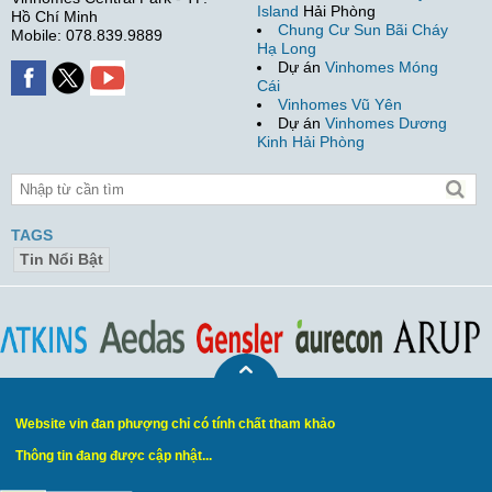
Island
Hải Phòng
Hồ Chí Minh
Chung Cư Sun Bãi Cháy
Mobile: 078.839.9889
Hạ Long
Dự án
Vinhomes Móng
Cái
Vinhomes Vũ Yên
Dự án
Vinhomes Dương
Kinh Hải Phòng
TAGS
Tin Nổi Bật
Website vin đan phượng chỉ có tính chất tham khảo
Thông tin đang được cập nhật...