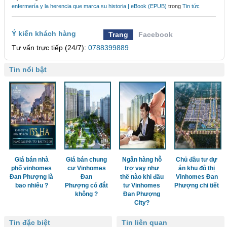
enfermería y la herencia que marca su historia | eBook (EPUB)
trong
Tin tức
Ý kiến khách hàng
Trang
Facebook
Tư vấn trực tiếp (24/7):
0788399889
Tin nổi bật
Giá bán nhà
Giá bán chung
Ngân hàng hỗ
Chủ đầu tư dự
phố vinhomes
cư Vinhomes
trợ vay như
án khu đô thị
Đan Phượng là
Đan
thế nào khi đầu
Vinhomes Đan
bao nhiêu ?
Phượng có đắt
tư Vinhomes
Phượng chi tiết
không ?
Đan Phượng
City?
Tin đặc biệt
Tin liên quan