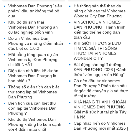
Vinhomes Đan Phượng “siêu
Hệ thống sân thể thao đa
phẩm” đầu tư không thể bỏ
năng đỉnh cao tại Vinhomes
qua
Wonder City Đan Phượng
Khu đô thị sinh thái
VINSCHOOL VINHOMES
Vinhomes Đan Phượng an
ĐAN PHƯỢNG | Hành trình
cư lạc nghiệp phồn vinh
kiến tạo thế hệ công dân
toàn cầu
Dự án Vinhomes Đan
Phượng và những điểm nhấn
KHI GIỚI THƯỢNG LƯU
đặc biệt có 1.0.2
TÌM VỀ GIÁ TRỊ SỐNG
THỰC TẠI VINHOMES
Mặt bằng tổng quan dự án
WONDER CITY
Vinhomes tại Đan Phượng
chi tiết NHẤT
Bất động sản nghĩ dưỡng
ĐAN PHƯỢNG 2026 | Đánh
Diện tích nhà liền kề dự án
thức “viên ngọc Viễn Đông”
Vinhomes Đan Phượng là
bao nhiêu ?
Có nên đầu tư Vinhomes
Đan Phượng? Phân tích sâu
Thông số diện tích căn biệt
từ góc độ chuyên gia và thực
thự song lập tại Vinhomes
tế thị trường
Đan Phượng
KHẢ NĂNG THANH KHOẢN
Diện tích của căn biệt thự
VINHOMES ĐAN PHƯỢNG |
đơn lập tại Vinhomes Đan
Giải mã sức hút tại phía Tây
Phượng ?
Hà Nội
Khu đô thị Vinhomes Đan
Cập nhật Tiến độ Vinhomes
Phượng không hề kém cạnh
Đan Phượng mới nhất 2026 |
với 4 điểm mấu chốt