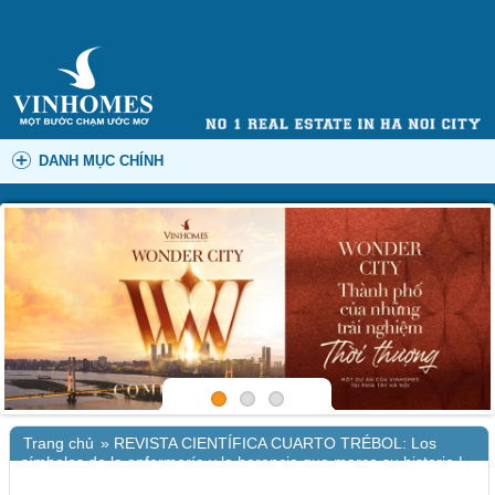
DANH MỤC CHÍNH
Trang chủ
»
REVISTA CIENTÍFICA CUARTO TRÉBOL: Los
símbolos de la enfermería y la herencia que marca su historia |
eBook (EPUB)