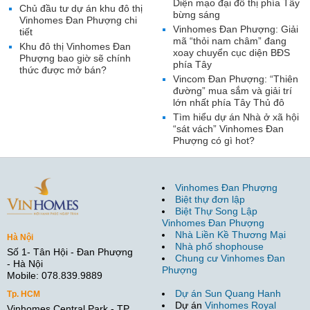
Diện mạo đại đô thị phía Tây
Chủ đầu tư dự án khu đô thị
bừng sáng
Vinhomes Đan Phượng chi
Vinhomes Đan Phượng: Giải
tiết
mã “thỏi nam châm” đang
Khu đô thị Vinhomes Đan
xoay chuyển cục diện BĐS
Phượng bao giờ sẽ chính
phía Tây
thức được mở bán?
Vincom Đan Phượng: “Thiên
đường” mua sắm và giải trí
lớn nhất phía Tây Thủ đô
Tìm hiểu dự án Nhà ở xã hội
“sát vách” Vinhomes Đan
Phượng có gì hot?
Vinhomes Đan Phượng
Biệt thự đơn lập
Biệt Thự Song Lập
Vinhomes Đan Phượng
Nhà Liền Kề Thương Mại
Hà Nội
Nhà phố shophouse
Số 1- Tân Hội - Đan Phượng
Chung cư Vinhomes Đan
- Hà Nội
Phượng
Mobile: 078.839.9889
Dự án Sun Quang Hanh
Tp. HCM
Dự án
Vinhomes Royal
Vinhomes Central Park - TP.