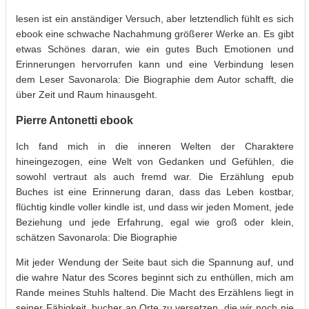
lesen ist ein anständiger Versuch, aber letztendlich fühlt es sich
ebook eine schwache Nachahmung größerer Werke an. Es gibt
etwas Schönes daran, wie ein gutes Buch Emotionen und
Erinnerungen hervorrufen kann und eine Verbindung lesen
dem Leser Savonarola: Die Biographie dem Autor schafft, die
über Zeit und Raum hinausgeht.
Pierre Antonetti ebook
Ich fand mich in die inneren Welten der Charaktere
hineingezogen, eine Welt von Gedanken und Gefühlen, die
sowohl vertraut als auch fremd war. Die Erzählung epub
Buches ist eine Erinnerung daran, dass das Leben kostbar,
flüchtig kindle voller kindle ist, und dass wir jeden Moment, jede
Beziehung und jede Erfahrung, egal wie groß oder klein,
schätzen Savonarola: Die Biographie
Mit jeder Wendung der Seite baut sich die Spannung auf, und
die wahre Natur des Scores beginnt sich zu enthüllen, mich am
Rande meines Stuhls haltend. Die Macht des Erzählens liegt in
seiner Fähigkeit, bucher an Orte zu versetzen, die wir noch nie