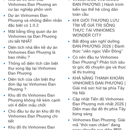
Vinhomes Đan Phượng an
ĐAN PHƯỢNG | Hành trình
cư lạc nghiệp phồn vinh
kiến tạo thế hệ công dân
toàn cầu
Dự án Vinhomes Đan
Phượng và những điểm nhấn
KHI GIỚI THƯỢNG LƯU
đặc biệt có 1.0.2
TÌM VỀ GIÁ TRỊ SỐNG
THỰC TẠI VINHOMES
Mặt bằng tổng quan dự án
WONDER CITY
Vinhomes tại Đan Phượng
chi tiết NHẤT
Bất động sản nghĩ dưỡng
ĐAN PHƯỢNG 2026 | Đánh
Diện tích nhà liền kề dự án
thức “viên ngọc Viễn Đông”
Vinhomes Đan Phượng là
bao nhiêu ?
Có nên đầu tư Vinhomes
Đan Phượng? Phân tích sâu
Thông số diện tích căn biệt
từ góc độ chuyên gia và thực
thự song lập tại Vinhomes
tế thị trường
Đan Phượng
KHẢ NĂNG THANH KHOẢN
Diện tích của căn biệt thự
VINHOMES ĐAN PHƯỢNG |
đơn lập tại Vinhomes Đan
Giải mã sức hút tại phía Tây
Phượng ?
Hà Nội
Khu đô thị Vinhomes Đan
Cập nhật Tiến độ Vinhomes
Phượng không hề kém cạnh
Đan Phượng mới nhất 2026 |
với 4 điểm mấu chốt
Diện mạo đại đô thị phía Tây
Chủ đầu tư dự án khu đô thị
bừng sáng
Vinhomes Đan Phượng chi
Vinhomes Đan Phượng: Giải
tiết
mã “thỏi nam châm” đang
Khu đô thị Vinhomes Đan
xoay chuyển cục diện BĐS