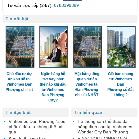
Tư vấn trực tiếp (24/7):
0788399889
Tin nổi bật
Chủ đầu tư dự
Ngân hàng hỗ
Mặt bằng tổng
Giá bán chung
án khu đô thị
trợ vay như
quan dự án
cư Vinhomes
Vinhomes Đan
thế nào khi đầu
Vinhomes tại
Đan
Phượng chi tiết
tư Vinhomes
Đan Phượng
Phượng có đắt
Đan Phượng
chi tiết NHẤT
không ?
City?
Tin đặc biệt
Tin liên quan
Vinhomes Đan Phượng “siêu
Hệ thống sân thể thao đa
phẩm” đầu tư không thể bỏ
năng đỉnh cao tại Vinhomes
qua
Wonder City Đan Phượng
Khu đô thị sinh thái
VINSCHOOL VINHOMES