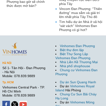
Phượng bao giờ sẽ chính
phía Tây
thức được mở bán?
Vincom Đan Phượng: “Thiên
đường” mua sắm và giải trí
lớn nhất phía Tây Thủ đô
Tìm hiểu dự án Nhà ở xã hội
“sát vách” Vinhomes Đan
Phượng có gì hot?
Vinhomes Đan Phượng
Biệt thự đơn lập
Biệt Thự Song Lập
Vinhomes Đan Phượng
Nhà Liền Kề Thương Mại
Hà Nội
Nhà phố shophouse
Số 1- Tân Hội - Đan Phượng
Chung cư Vinhomes Đan
- Hà Nội
Phượng
Mobile: 078.839.9889
Dự án Sun Quang Hanh
Tp. HCM
Dự án
Vinhomes Royal
Vinhomes Central Park - TP.
Island
Hải Phòng
Hồ Chí Minh
Chung Cư Sun Bãi Cháy
Mobile: 078.839.9889
Hạ Long
Dự án
Vinhomes Móng