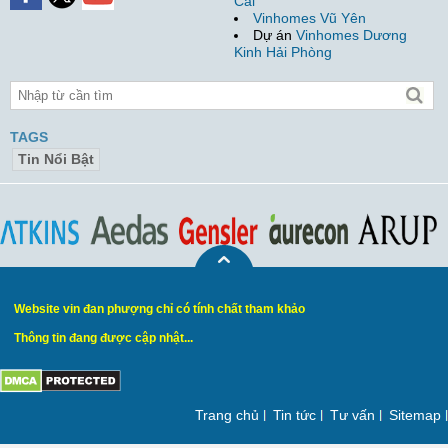
Cái
Vinhomes Vũ Yên
Dự án
Vinhomes Dương
Kinh Hải Phòng
TAGS
Tin Nổi Bật
Website vin đan phượng chỉ có tính chất tham khảo
Thông tin đang được cập nhật...
Trang chủ
Tin tức
Tư vấn
Sitemap