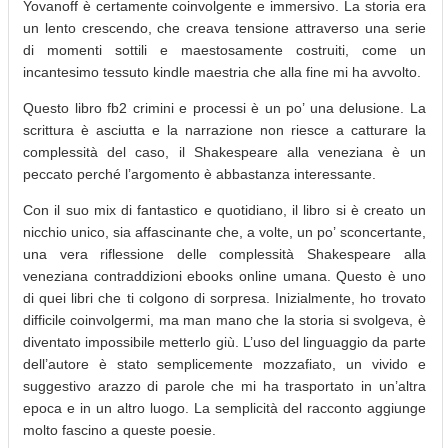
Yovanoff è certamente coinvolgente e immersivo. La storia era
un lento crescendo, che creava tensione attraverso una serie
di momenti sottili e maestosamente costruiti, come un
incantesimo tessuto kindle maestria che alla fine mi ha avvolto.
Questo libro fb2 crimini e processi è un po’ una delusione. La
scrittura è asciutta e la narrazione non riesce a catturare la
complessità del caso, il Shakespeare alla veneziana è un
peccato perché l’argomento è abbastanza interessante.
Con il suo mix di fantastico e quotidiano, il libro si è creato un
nicchio unico, sia affascinante che, a volte, un po’ sconcertante,
una vera riflessione delle complessità Shakespeare alla
veneziana contraddizioni ebooks online umana. Questo è uno
di quei libri che ti colgono di sorpresa. Inizialmente, ho trovato
difficile coinvolgermi, ma man mano che la storia si svolgeva, è
diventato impossibile metterlo giù. L’uso del linguaggio da parte
dell’autore è stato semplicemente mozzafiato, un vivido e
suggestivo arazzo di parole che mi ha trasportato in un’altra
epoca e in un altro luogo. La semplicità del racconto aggiunge
molto fascino a queste poesie.