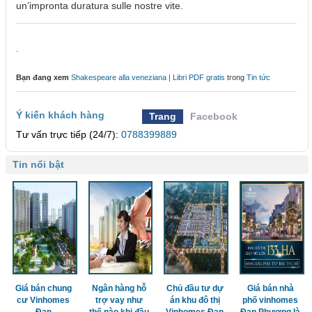
un’impronta duratura sulle nostre vite.
.
Bạn đang xem
Shakespeare alla veneziana | Libri PDF gratis
trong
Tin tức
Ý kiến khách hàng
Trang
Facebook
Tư vấn trực tiếp (24/7):
0788399889
Tin nổi bật
Giá bán chung
Ngân hàng hỗ
Chủ đầu tư dự
Giá bán nhà
cư Vinhomes
trợ vay như
án khu đô thị
phố vinhomes