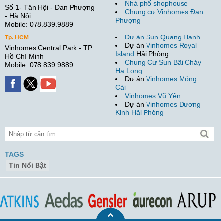
Nhà phố shophouse
Số 1- Tân Hội - Đan Phượng
Chung cư Vinhomes Đan
- Hà Nội
Phượng
Mobile: 078.839.9889
Dự án Sun Quang Hanh
Tp. HCM
Dự án
Vinhomes Royal
Vinhomes Central Park - TP.
Island
Hải Phòng
Hồ Chí Minh
Chung Cư Sun Bãi Cháy
Mobile: 078.839.9889
Hạ Long
Dự án
Vinhomes Móng
Cái
Vinhomes Vũ Yên
Dự án
Vinhomes Dương
Kinh Hải Phòng
TAGS
Tin Nổi Bật