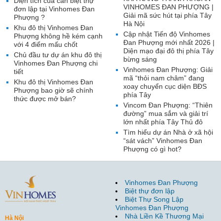
Diện tích của căn biệt thự
VINHOMES ĐAN PHƯỢNG |
đơn lập tại Vinhomes Đan
Giải mã sức hút tại phía Tây
Phượng ?
Hà Nội
Khu đô thị Vinhomes Đan
Cập nhật Tiến độ Vinhomes
Phượng không hề kém cạnh
Đan Phượng mới nhất 2026 |
với 4 điểm mấu chốt
Diện mạo đại đô thị phía Tây
Chủ đầu tư dự án khu đô thị
bừng sáng
Vinhomes Đan Phượng chi
Vinhomes Đan Phượng: Giải
tiết
mã “thỏi nam châm” đang
Khu đô thị Vinhomes Đan
xoay chuyển cục diện BĐS
Phượng bao giờ sẽ chính
phía Tây
thức được mở bán?
Vincom Đan Phượng: “Thiên
đường” mua sắm và giải trí
lớn nhất phía Tây Thủ đô
Tìm hiểu dự án Nhà ở xã hội
“sát vách” Vinhomes Đan
Phượng có gì hot?
Vinhomes Đan Phượng
Biệt thự đơn lập
Biệt Thự Song Lập
Vinhomes Đan Phượng
Nhà Liền Kề Thương Mại
Hà Nội