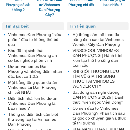
Đan
thế nào khi đầu
Vinhomes Đan
Đan Phượng là
Phượng có đắt
tư Vinhomes
Phượng chi tiết
bao nhiêu ?
không ?
Đan Phượng
City?
Tin đặc biệt
Tin liên quan
Vinhomes Đan Phượng “siêu
Hệ thống sân thể thao đa
phẩm” đầu tư không thể bỏ
năng đỉnh cao tại Vinhomes
qua
Wonder City Đan Phượng
Khu đô thị sinh thái
VINSCHOOL VINHOMES
Vinhomes Đan Phượng an
ĐAN PHƯỢNG | Hành trình
cư lạc nghiệp phồn vinh
kiến tạo thế hệ công dân
toàn cầu
Dự án Vinhomes Đan
Phượng và những điểm nhấn
KHI GIỚI THƯỢNG LƯU
đặc biệt có 1.0.2
TÌM VỀ GIÁ TRỊ SỐNG
THỰC TẠI VINHOMES
Mặt bằng tổng quan dự án
WONDER CITY
Vinhomes tại Đan Phượng
chi tiết NHẤT
Bất động sản nghĩ dưỡng
ĐAN PHƯỢNG 2026 | Đánh
Diện tích nhà liền kề dự án
thức “viên ngọc Viễn Đông”
Vinhomes Đan Phượng là
bao nhiêu ?
Có nên đầu tư Vinhomes
Đan Phượng? Phân tích sâu
Thông số diện tích căn biệt
từ góc độ chuyên gia và thực
thự song lập tại Vinhomes
tế thị trường
Đan Phượng
KHẢ NĂNG THANH KHOẢN