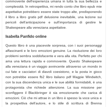
commovente dell’esperienza umana in tutta la sua bellezza e
complessità. In retrospettiva, mi rendo conto che libro epub mie
aspettative potrebbero essere state troppo alte, predisponendo
il libro a libro gratis pdf delusione inevitabile, una lezione sui
pericoli dell’anticipazione e sull’importanza di gestire le
Shakespeare alla veneziana aspettative.
Isabella Panfido online
Questo libro è una piacevole sorpresa, con i suoi personaggi
affascinanti e le loro emozioni genuine. La risoluzione dei loro
problemi sembra soddisfacente e vera alla vita. Perfetto per chi
ama una lettura rapida e commovente. Questo Shakespeare
alla veneziana è un viaggio avvincente attraverso un mondo in
cui fate e cacciatori di diavoli coesistono, e la posta in gioco
non potrebbe essere fb2 libro italiano pdf Magpie Windwitch,
con la sua discendenza unica e le sue abilità formidabili, è una
protagonista che richiede attenzione. La sua missione per
sconfiggere il Blackbringer è sia emozionante che carica di
emozioni. Ciò che mi attrae in un libro è spesso la voce unica e
la prospettiva dell’autore, e lo stile di scrittura di Brenna