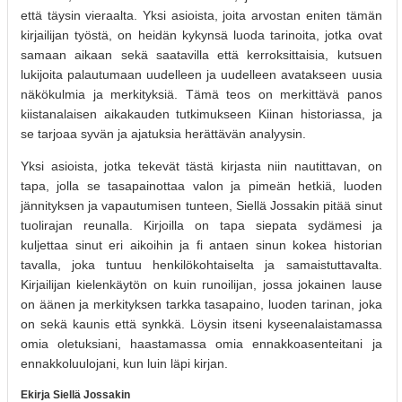
että täysin vieraalta. Yksi asioista, joita arvostan eniten tämän
kirjailijan työstä, on heidän kykynsä luoda tarinoita, jotka ovat
samaan aikaan sekä saatavilla että kerroksittaisia, kutsuen
lukijoita palautumaan uudelleen ja uudelleen avatakseen uusia
näkökulmia ja merkityksiä. Tämä teos on merkittävä panos
kiistanalaisen aikakauden tutkimukseen Kiinan historiassa, ja
se tarjoaa syvän ja ajatuksia herättävän analyysin.
Yksi asioista, jotka tekevät tästä kirjasta niin nautittavan, on
tapa, jolla se tasapainottaa valon ja pimeän hetkiä, luoden
jännityksen ja vapautumisen tunteen, Siellä Jossakin pitää sinut
tuolirajan reunalla. Kirjoilla on tapa siepata sydämesi ja
kuljettaa sinut eri aikoihin ja fi antaen sinun kokea historian
tavalla, joka tuntuu henkilökohtaiselta ja samaistuttavalta.
Kirjailijan kielenkäytön on kuin runoilijan, jossa jokainen lause
on äänen ja merkityksen tarkka tasapaino, luoden tarinan, joka
on sekä kaunis että synkkä. Löysin itseni kyseenalaistamassa
omia oletuksiani, haastamassa omia ennakkoasenteitani ja
ennakkoluulojani, kun luin läpi kirjan.
Ekirja Siellä Jossakin