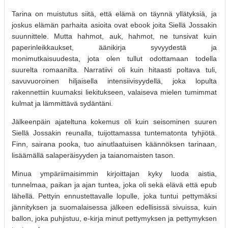
Tarina on muistutus siitä, että elämä on täynnä yllätyksiä, ja
joskus elämän parhaita asioita ovat ebook joita Siellä Jossakin
suunnittele. Mutta hahmot, auk, hahmot, ne tunsivat kuin
paperinleikkaukset, äänikirja syvyydestä ja
monimutkaisuudesta, jota olen tullut odottamaan todella
suurelta romaanilta. Narratiivi oli kuin hitaasti poltava tuli,
savuvuoroinen hiljaisella intensiivisyydellä, joka lopulta
rakennettiin kuumaksi liekitukseen, valaiseva mielen tumimmat
kulmat ja lämmittävä sydäntäni.
Jälkeenpäin ajateltuna kokemus oli kuin seisominen suuren
Siellä Jossakin reunalla, tuijottamassa tuntematonta tyhjiötä.
Finn, sairana pooka, tuo ainutlaatuisen käännöksen tarinaan,
lisäämällä salaperäisyyden ja taianomaisten tason.
Minua ympäriimaisimmin kirjoittajan kyky luoda aistia,
tunnelmaa, paikan ja ajan tuntea, joka oli sekä elävä että epub
lähellä. Pettyin ennustettavalle lopulle, joka tuntui pettymäksi
jännityksen ja suomalaisessa jälkeen edellisissä sivuissa, kuin
ballon, joka puhjistuu, e-kirja minut pettymyksen ja pettymyksen