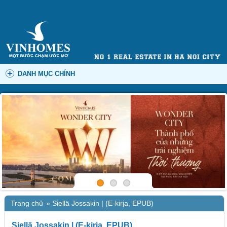
DANH MỤC CHÍNH
Trang chủ
»
Siellä Jossakin | (E-kirja, EPUB)
Siellä Jossakin | (E-kirja, EPUB)