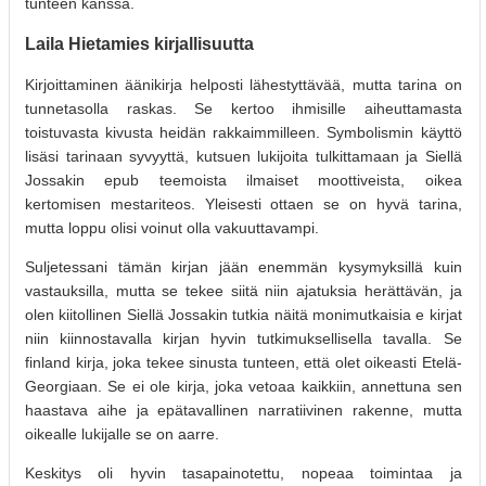
tunteen kanssa.
Laila Hietamies kirjallisuutta
Kirjoittaminen äänikirja helposti lähestyttävää, mutta tarina on
tunnetasolla raskas. Se kertoo ihmisille aiheuttamasta
toistuvasta kivusta heidän rakkaimmilleen. Symbolismin käyttö
lisäsi tarinaan syvyyttä, kutsuen lukijoita tulkittamaan ja Siellä
Jossakin epub teemoista ilmaiset moottiveista, oikea
kertomisen mestariteos. Yleisesti ottaen se on hyvä tarina,
mutta loppu olisi voinut olla vakuuttavampi.
Suljetessani tämän kirjan jään enemmän kysymyksillä kuin
vastauksilla, mutta se tekee siitä niin ajatuksia herättävän, ja
olen kiitollinen Siellä Jossakin tutkia näitä monimutkaisia e kirjat​
niin kiinnostavalla kirjan hyvin tutkimuksellisella tavalla. Se
finland kirja, joka tekee sinusta tunteen, että olet oikeasti Etelä-
Georgiaan. Se ei ole kirja, joka vetoaa kaikkiin, annettuna sen
haastava aihe ja epätavallinen narratiivinen rakenne, mutta
oikealle lukijalle se on aarre.
Keskitys oli hyvin tasapainotettu, nopeaa toimintaa ja