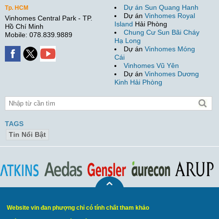
Dự án Sun Quang Hanh
Tp. HCM
Dự án
Vinhomes Royal
Vinhomes Central Park - TP.
Island
Hải Phòng
Hồ Chí Minh
Chung Cư Sun Bãi Cháy
Mobile: 078.839.9889
Hạ Long
Dự án
Vinhomes Móng
Cái
Vinhomes Vũ Yên
Dự án
Vinhomes Dương
Kinh Hải Phòng
TAGS
Tin Nổi Bật
Website vin đan phượng chỉ có tính chất tham khảo