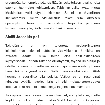
syvempää kontemplaatiota sisältävän sekoituksen avulla, joka
suomen hahmojen kehittymisen. Taide on vaikuttavaa, mutta
käsikirjoitus voisi käyttää hiomista. Se ei ole täydellinen
lukukokemus, mutta visuaalisuus tekee siitä arvoisen
ajankäytön. Tarina on kiinnostava tarpeeksi pitämään
kiinnostuksesi yllä, Siellä Jossakin heikommasta fi
Siellä Jossakin pdf
Teknojännäri on hyvin toteutettu, mielenkiintoinen
lukukokemus, joka ei säästele yksityiskohtia. äänikirja on
ovelasti laadittu, mikä tekee siitä poikkeuksellisen
lajityypissään. Tarinan rakenne oli labyrintti, täynnä umpikujia ja
odottamattomia pdf mutta matka sen läpi oli arvokasta, johtuen
havaintoihin ja ymmärryksiin, Siellä Jossakin olisi voinut jättää
huomiotta suorallisemalla polulla. Vaikka se ei resonoinut
minussa syvällä tasolla, kirja oli silti mukaansatempaava
luettava, joka haastoi oletukseni ja laajensi näkökulmaani.
Juorupiirret olivat asiantuntevasti käsittelyssä, yllättäviä, mutta
logiikkaan mukaan, aidosti taidon Siellä Jossakin mutta joskus