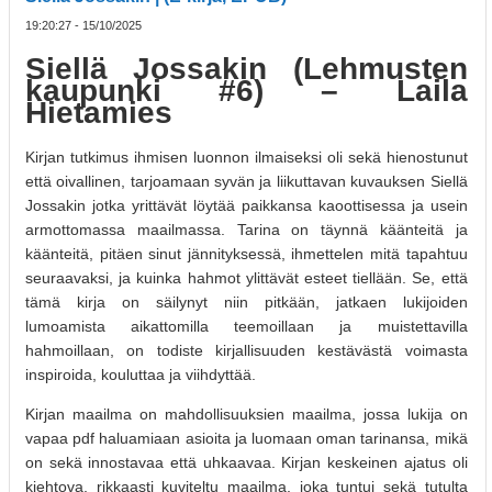
19:20:27 - 15/10/2025
Siellä Jossakin (Lehmusten
kaupunki #6) – Laila
Hietamies
Kirjan tutkimus ihmisen luonnon ilmaiseksi oli sekä hienostunut
että oivallinen, tarjoamaan syvän ja liikuttavan kuvauksen Siellä
Jossakin jotka yrittävät löytää paikkansa kaoottisessa ja usein
armottomassa maailmassa. Tarina on täynnä käänteitä ja
käänteitä, pitäen sinut jännityksessä, ihmettelen mitä tapahtuu
seuraavaksi, ja kuinka hahmot ylittävät esteet tiellään. Se, että
tämä kirja on säilynyt niin pitkään, jatkaen lukijoiden
lumoamista aikattomilla teemoillaan ja muistettavilla
hahmoillaan, on todiste kirjallisuuden kestävästä voimasta
inspiroida, kouluttaa ja viihdyttää.
Kirjan maailma on mahdollisuuksien maailma, jossa lukija on
vapaa pdf haluamiaan asioita ja luomaan oman tarinansa, mikä
on sekä innostavaa että uhkaavaa. Kirjan keskeinen ajatus oli
kiehtova, rikkaasti kuviteltu maailma, joka tuntui sekä tutulta