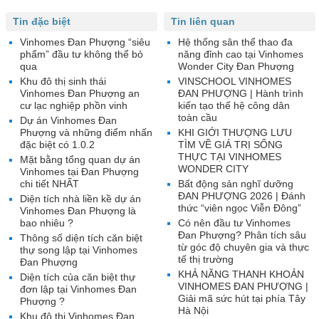
Tin đặc biệt
Tin liên quan
Vinhomes Đan Phượng “siêu
Hệ thống sân thể thao đa
phẩm” đầu tư không thể bỏ
năng đỉnh cao tại Vinhomes
qua
Wonder City Đan Phượng
Khu đô thị sinh thái
VINSCHOOL VINHOMES
Vinhomes Đan Phượng an
ĐAN PHƯỢNG | Hành trình
cư lạc nghiệp phồn vinh
kiến tạo thế hệ công dân
toàn cầu
Dự án Vinhomes Đan
Phượng và những điểm nhấn
KHI GIỚI THƯỢNG LƯU
đặc biệt có 1.0.2
TÌM VỀ GIÁ TRỊ SỐNG
THỰC TẠI VINHOMES
Mặt bằng tổng quan dự án
WONDER CITY
Vinhomes tại Đan Phượng
chi tiết NHẤT
Bất động sản nghĩ dưỡng
ĐAN PHƯỢNG 2026 | Đánh
Diện tích nhà liền kề dự án
thức “viên ngọc Viễn Đông”
Vinhomes Đan Phượng là
bao nhiêu ?
Có nên đầu tư Vinhomes
Đan Phượng? Phân tích sâu
Thông số diện tích căn biệt
từ góc độ chuyên gia và thực
thự song lập tại Vinhomes
tế thị trường
Đan Phượng
KHẢ NĂNG THANH KHOẢN
Diện tích của căn biệt thự
VINHOMES ĐAN PHƯỢNG |
đơn lập tại Vinhomes Đan
Giải mã sức hút tại phía Tây
Phượng ?
Hà Nội
Khu đô thị Vinhomes Đan