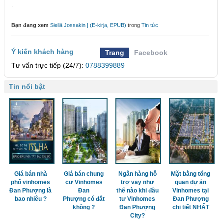
.
Bạn đang xem
Siellä Jossakin | (E-kirja, EPUB)
trong
Tin tức
Ý kiến khách hàng
Trang
Facebook
Tư vấn trực tiếp (24/7):
0788399889
Tin nổi bật
Giá bán nhà
Giá bán chung
Ngân hàng hỗ
Mặt bằng tổng
phố vinhomes
cư Vinhomes
trợ vay như
quan dự án
Đan Phượng là
Đan
thế nào khi đầu
Vinhomes tại
bao nhiêu ?
Phượng có đắt
tư Vinhomes
Đan Phượng
không ?
Đan Phượng
chi tiết NHẤT
City?