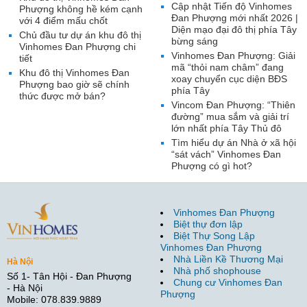
Cập nhật Tiến độ Vinhomes
Phượng không hề kém cạnh
Đan Phượng mới nhất 2026 |
với 4 điểm mấu chốt
Diện mạo đại đô thị phía Tây
Chủ đầu tư dự án khu đô thị
bừng sáng
Vinhomes Đan Phượng chi
Vinhomes Đan Phượng: Giải
tiết
mã “thỏi nam châm” đang
Khu đô thị Vinhomes Đan
xoay chuyển cục diện BĐS
Phượng bao giờ sẽ chính
phía Tây
thức được mở bán?
Vincom Đan Phượng: “Thiên
đường” mua sắm và giải trí
lớn nhất phía Tây Thủ đô
Tìm hiểu dự án Nhà ở xã hội
“sát vách” Vinhomes Đan
Phượng có gì hot?
Vinhomes Đan Phượng
Biệt thự đơn lập
Biệt Thự Song Lập
Vinhomes Đan Phượng
Nhà Liền Kề Thương Mại
Hà Nội
Nhà phố shophouse
Số 1- Tân Hội - Đan Phượng
Chung cư Vinhomes Đan
- Hà Nội
Phượng
Mobile: 078.839.9889