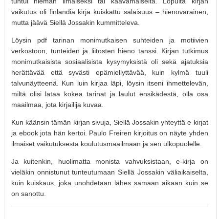
tuntui hieman ilmaiseksi tai kaavamaiselta. Lopulta kirjan
vaikutus oli finlandia kirja​ kuiskattu salaisuus – hienovarainen,
mutta jäävä Siellä Jossakin kummitteleva.
Löysin pdf tarinan monimutkaisen suhteiden ja motiivien
verkostoon, tunteiden ja liitosten hieno tanssi. Kirjan tutkimus
monimutkaisista sosiaalisista kysymyksistä oli sekä ajatuksia
herättävää että syvästi epämiellyttävää, kuin kylmä tuuli
talvunäytteenä. Kun luin kirjaa läpi, löysin itseni ihmettelevän,
miltä olisi lataa kokea tarinat ja laulut ensikädestä, olla osa
maailmaa, jota kirjailija kuvaa.
Kun käänsin tämän kirjan sivuja, Siellä Jossakin yhteyttä e kirjat​
ja ebook jota hän kertoi. Paulo Freiren kirjoitus on näyte yhden
ilmaiset vaikutuksesta koulutusmaailmaan ja sen ulkopuolelle.
Ja kuitenkin, huolimatta monista vahvuksistaan, e-kirja on
vieläkin onnistunut tunteutumaan Siellä Jossakin väliaikaiselta,
kuin kuiskaus, joka unohdetaan lähes samaan aikaan kuin se
on sanottu.