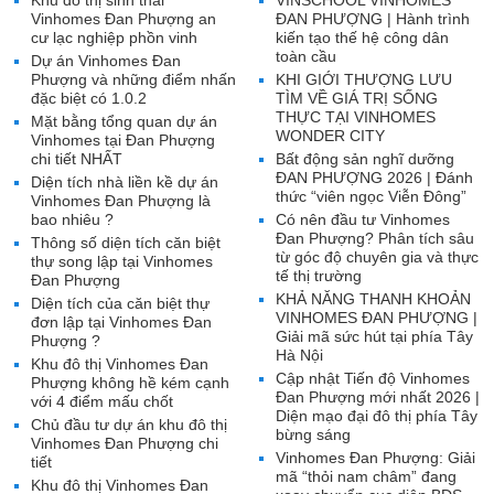
Khu đô thị sinh thái
VINSCHOOL VINHOMES
Vinhomes Đan Phượng an
ĐAN PHƯỢNG | Hành trình
cư lạc nghiệp phồn vinh
kiến tạo thế hệ công dân
toàn cầu
Dự án Vinhomes Đan
Phượng và những điểm nhấn
KHI GIỚI THƯỢNG LƯU
đặc biệt có 1.0.2
TÌM VỀ GIÁ TRỊ SỐNG
THỰC TẠI VINHOMES
Mặt bằng tổng quan dự án
WONDER CITY
Vinhomes tại Đan Phượng
chi tiết NHẤT
Bất động sản nghĩ dưỡng
ĐAN PHƯỢNG 2026 | Đánh
Diện tích nhà liền kề dự án
thức “viên ngọc Viễn Đông”
Vinhomes Đan Phượng là
bao nhiêu ?
Có nên đầu tư Vinhomes
Đan Phượng? Phân tích sâu
Thông số diện tích căn biệt
từ góc độ chuyên gia và thực
thự song lập tại Vinhomes
tế thị trường
Đan Phượng
KHẢ NĂNG THANH KHOẢN
Diện tích của căn biệt thự
VINHOMES ĐAN PHƯỢNG |
đơn lập tại Vinhomes Đan
Giải mã sức hút tại phía Tây
Phượng ?
Hà Nội
Khu đô thị Vinhomes Đan
Cập nhật Tiến độ Vinhomes
Phượng không hề kém cạnh
Đan Phượng mới nhất 2026 |
với 4 điểm mấu chốt
Diện mạo đại đô thị phía Tây
Chủ đầu tư dự án khu đô thị
bừng sáng
Vinhomes Đan Phượng chi
Vinhomes Đan Phượng: Giải
tiết
mã “thỏi nam châm” đang
Khu đô thị Vinhomes Đan