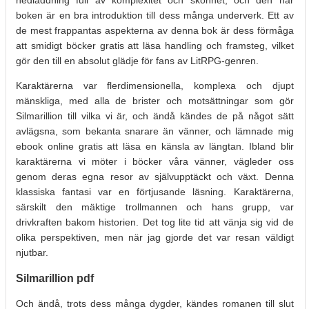
boken är en bra introduktion till dess många underverk. Ett av
de mest frappantas aspekterna av denna bok är dess förmåga
att smidigt böcker gratis att läsa handling och framsteg, vilket
gör den till en absolut glädje för fans av LitRPG-genren.
Karaktärerna var flerdimensionella, komplexa och djupt
mänskliga, med alla de brister och motsättningar som gör
Silmarillion till vilka vi är, och ändå kändes de på något sätt
avlägsna, som bekanta snarare än vänner, och lämnade mig
ebook online gratis att läsa en känsla av längtan. Ibland blir
karaktärerna vi möter i böcker våra vänner, vägleder oss
genom deras egna resor av självupptäckt och växt. Denna
klassiska fantasi var en förtjusande läsning. Karaktärerna,
särskilt den mäktige trollmannen och hans grupp, var
drivkraften bakom historien. Det tog lite tid att vänja sig vid de
olika perspektiven, men när jag gjorde det var resan väldigt
njutbar.
Silmarillion pdf
Och ändå, trots dess många dygder, kändes romanen till slut