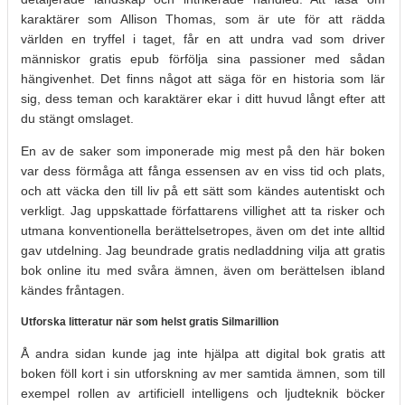
karaktärer som Allison Thomas, som är ute för att rädda
världen en tryffel i taget, får en att undra vad som driver
människor gratis epub förfölja sina passioner med sådan
hängivenhet. Det finns något att säga för en historia som lär
sig, dess teman och karaktärer ekar i ditt huvud långt efter att
du stängt omslaget.
En av de saker som imponerade mig mest på den här boken
var dess förmåga att fånga essensen av en viss tid och plats,
och att väcka den till liv på ett sätt som kändes autentiskt och
verkligt. Jag uppskattade författarens villighet att ta risker och
utmana konventionella berättelsetropes, även om det inte alltid
gav utdelning. Jag beundrade gratis nedladdning vilja att gratis
bok online itu med svåra ämnen, även om berättelsen ibland
kändes fråntagen.
Utforska litteratur när som helst gratis Silmarillion
Å andra sidan kunde jag inte hjälpa att digital bok gratis att
boken föll kort i sin utforskning av mer samtida ämnen, som till
exempel rollen av artificiell intelligens och ljudteknik böcker