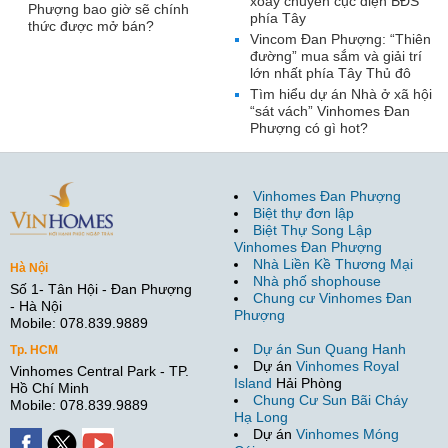
xoay chuyển cục diện BĐS
Phượng bao giờ sẽ chính
phía Tây
thức được mở bán?
Vincom Đan Phượng: “Thiên
đường” mua sắm và giải trí
lớn nhất phía Tây Thủ đô
Tìm hiểu dự án Nhà ở xã hội
“sát vách” Vinhomes Đan
Phượng có gì hot?
Vinhomes Đan Phượng
Biệt thự đơn lập
Biệt Thự Song Lập
Vinhomes Đan Phượng
Nhà Liền Kề Thương Mại
Hà Nội
Nhà phố shophouse
Số 1- Tân Hội - Đan Phượng
Chung cư Vinhomes Đan
- Hà Nội
Phượng
Mobile: 078.839.9889
Dự án Sun Quang Hanh
Tp. HCM
Dự án
Vinhomes Royal
Vinhomes Central Park - TP.
Island
Hải Phòng
Hồ Chí Minh
Chung Cư Sun Bãi Cháy
Mobile: 078.839.9889
Hạ Long
Dự án
Vinhomes Móng