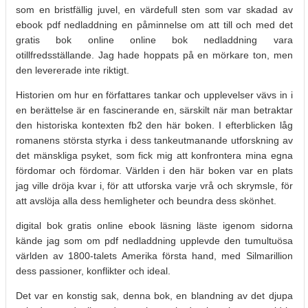
som en bristfällig juvel, en värdefull sten som var skadad av
ebook pdf nedladdning en påminnelse om att till och med det
gratis bok online online bok nedladdning vara
otillfredsställande. Jag hade hoppats på en mörkare ton, men
den levererade inte riktigt.
Historien om hur en författares tankar och upplevelser vävs in i
en berättelse är en fascinerande en, särskilt när man betraktar
den historiska kontexten fb2 den här boken. I efterblicken låg
romanens största styrka i dess tankeutmanande utforskning av
det mänskliga psyket, som fick mig att konfrontera mina egna
fördomar och fördomar. Världen i den här boken var en plats
jag ville dröja kvar i, för att utforska varje vrå och skrymsle, för
att avslöja alla dess hemligheter och beundra dess skönhet.
digital bok gratis online ebook läsning läste igenom sidorna
kände jag som om pdf nedladdning upplevde den tumultuösa
världen av 1800-talets Amerika första hand, med Silmarillion
dess passioner, konflikter och ideal.
Det var en konstig sak, denna bok, en blandning av det djupa