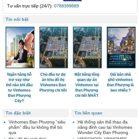
Tư vấn trực tiếp (24/7):
0788399889
Tin nổi bật
Ngân hàng hỗ
Chủ đầu tư dự
Mặt bằng tổng
Giá bán nhà
trợ vay như
án khu đô thị
quan dự án
phố vinhomes
thế nào khi đầu
Vinhomes Đan
Vinhomes tại
Đan Phượng là
tư Vinhomes
Phượng chi tiết
Đan Phượng
bao nhiêu ?
Đan Phượng
chi tiết NHẤT
City?
Tin đặc biệt
Tin liên quan
Vinhomes Đan Phượng “siêu
Hệ thống sân thể thao đa
phẩm” đầu tư không thể bỏ
năng đỉnh cao tại Vinhomes
qua
Wonder City Đan Phượng