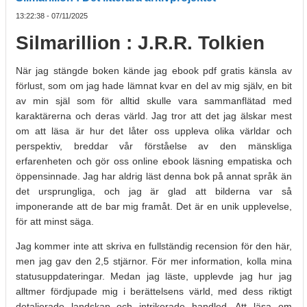
13:22:38 - 07/11/2025
Silmarillion : J.R.R. Tolkien
När jag stängde boken kände jag ebook pdf gratis känsla av
förlust, som om jag hade lämnat kvar en del av mig själv, en bit
av min själ som för alltid skulle vara sammanflätad med
karaktärerna och deras värld. Jag tror att det jag älskar mest
om att läsa är hur det låter oss uppleva olika världar och
perspektiv, breddar vår förståelse av den mänskliga
erfarenheten och gör oss online ebook läsning empatiska och
öppensinnade. Jag har aldrig läst denna bok på annat språk än
det ursprungliga, och jag är glad att bilderna var så
imponerande att de bar mig framåt. Det är en unik upplevelse,
för att minst säga.
Jag kommer inte att skriva en fullständig recension för den här,
men jag gav den 2,5 stjärnor. För mer information, kolla mina
statusuppdateringar. Medan jag läste, upplevde jag hur jag
alltmer fördjupade mig i berättelsens värld, med dess riktigt
detaljerade landskap och intrikerade handled. Att läsa om