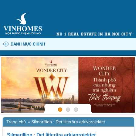
DANH MỤC CHÍNH
Trang chủ
»
Silmarillion : Det litterära arkivprojektet
Silmarillion : Det litterära arkivprojektet