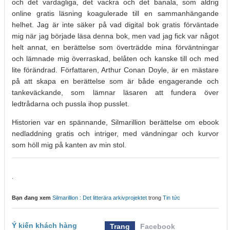
och det vardagliga, det vackra och det banala, som aldrig
online gratis läsning koagulerade till en sammanhängande
helhet. Jag är inte säker på vad digital bok gratis förväntade
mig när jag började läsa denna bok, men vad jag fick var något
helt annat, en berättelse som överträdde mina förväntningar
och lämnade mig överraskad, belåten och kanske till och med
lite förändrad. Författaren, Arthur Conan Doyle, är en mästare
på att skapa en berättelse som är både engagerande och
tankeväckande, som lämnar läsaren att fundera över
ledtrådarna och pussla ihop pusslet.
Historien var en spännande, Silmarillion berättelse om ebook
nedladdning gratis och intriger, med vändningar och kurvor
som höll mig på kanten av min stol.
.
Bạn đang xem
Silmarillion : Det litterära arkivprojektet
trong
Tin tức
Ý kiến khách hàng
Trang
Facebook