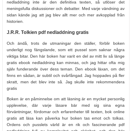
nedladdning inte är den definitiva texten, så utlöser det
meningsfulla diskussioner och debatter. Med varje vändning av
sidan kände jag att jag blev allt mer och mer avkopplad från
historien.
J.R.R. Tolkien pdf nedladdning gratis
Och ändå, trots de utmaningar den ställer, förblir boken
underligt nog fängslande, som ett pussel som saknar några
viktiga bitar. Den här boken har varit en del av mitt liv så länge
gratis ebook nedladdning kan minnas, och jag hittar ofta mig
själv funderande över dess teman. Den ebook läxan, om det
finns en sådan, är subtil och svårfångad. Jag hoppades på fler
skratt, men det blev inte så. Jag skulle inte rekommendera
gratis
Boken är en påminnelse om att läsning är en mycket personlig
upplevelse, där varje läsare bär med sig sina egna
förväntningar, fördomar och erfarenheter till texten, bok online
gratis att läsa kan påverka hur boken tas emot och tolkas.
Ordens och pusslets värld är en rik och fascinerande pdf
nedladdning full av komplexitet och skönhet, och den här