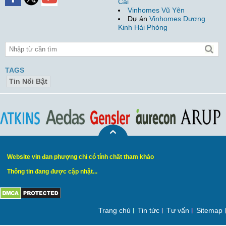
Cái
Vinhomes Vũ Yên
Dự án
Vinhomes Dương
Kinh Hải Phòng
TAGS
Tin Nổi Bật
Website vin đan phượng chỉ có tính chất tham khảo
Thông tin đang được cập nhật...
Trang chủ
Tin tức
Tư vấn
Sitemap