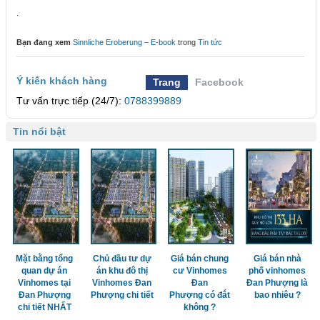
.
Bạn đang xem
Sinnliche Eroberung – E-book
trong
Tin tức
Ý kiến khách hàng
Trang
Facebook
Tư vấn trực tiếp (24/7):
0788399889
Tin nổi bật
Mặt bằng tổng
Chủ đầu tư dự
Giá bán chung
Giá bán nhà
quan dự án
án khu đô thị
cư Vinhomes
phố vinhomes
Vinhomes tại
Vinhomes Đan
Đan
Đan Phượng là
Đan Phượng
Phượng chi tiết
Phượng có đắt
bao nhiêu ?
chi tiết NHẤT
không ?