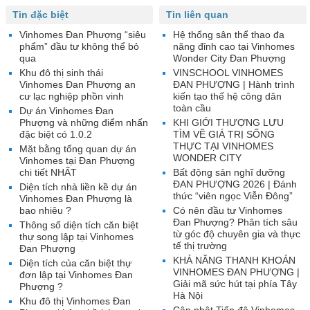
Tin đặc biệt
Tin liên quan
Vinhomes Đan Phượng “siêu
Hệ thống sân thể thao đa
phẩm” đầu tư không thể bỏ
năng đỉnh cao tại Vinhomes
qua
Wonder City Đan Phượng
Khu đô thị sinh thái
VINSCHOOL VINHOMES
Vinhomes Đan Phượng an
ĐAN PHƯỢNG | Hành trình
cư lạc nghiệp phồn vinh
kiến tạo thế hệ công dân
toàn cầu
Dự án Vinhomes Đan
Phượng và những điểm nhấn
KHI GIỚI THƯỢNG LƯU
đặc biệt có 1.0.2
TÌM VỀ GIÁ TRỊ SỐNG
THỰC TẠI VINHOMES
Mặt bằng tổng quan dự án
WONDER CITY
Vinhomes tại Đan Phượng
chi tiết NHẤT
Bất động sản nghĩ dưỡng
ĐAN PHƯỢNG 2026 | Đánh
Diện tích nhà liền kề dự án
thức “viên ngọc Viễn Đông”
Vinhomes Đan Phượng là
bao nhiêu ?
Có nên đầu tư Vinhomes
Đan Phượng? Phân tích sâu
Thông số diện tích căn biệt
từ góc độ chuyên gia và thực
thự song lập tại Vinhomes
tế thị trường
Đan Phượng
KHẢ NĂNG THANH KHOẢN
Diện tích của căn biệt thự
VINHOMES ĐAN PHƯỢNG |
đơn lập tại Vinhomes Đan
Giải mã sức hút tại phía Tây
Phượng ?
Hà Nội
Khu đô thị Vinhomes Đan