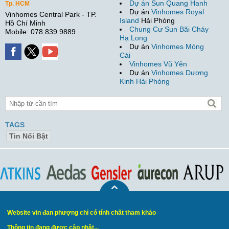
Dự án Sun Quang Hanh
Tp. HCM
Dự án
Vinhomes Royal
Vinhomes Central Park - TP.
Island
Hải Phòng
Hồ Chí Minh
Chung Cư Sun Bãi Cháy
Mobile: 078.839.9889
Hạ Long
Dự án
Vinhomes Móng
Cái
Vinhomes Vũ Yên
Dự án
Vinhomes Dương
Kinh Hải Phòng
TAGS
Tin Nổi Bật
Website vin đan phượng chỉ có tính chất tham khảo
Thông tin đang được cập nhật...