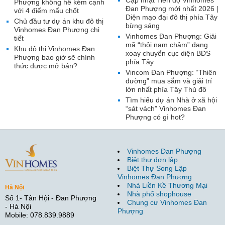
Cập nhật Tiến độ Vinhomes
Phượng không hề kém cạnh
Đan Phượng mới nhất 2026 |
với 4 điểm mấu chốt
Diện mạo đại đô thị phía Tây
Chủ đầu tư dự án khu đô thị
bừng sáng
Vinhomes Đan Phượng chi
Vinhomes Đan Phượng: Giải
tiết
mã “thỏi nam châm” đang
Khu đô thị Vinhomes Đan
xoay chuyển cục diện BĐS
Phượng bao giờ sẽ chính
phía Tây
thức được mở bán?
Vincom Đan Phượng: “Thiên
đường” mua sắm và giải trí
lớn nhất phía Tây Thủ đô
Tìm hiểu dự án Nhà ở xã hội
“sát vách” Vinhomes Đan
Phượng có gì hot?
Vinhomes Đan Phượng
Biệt thự đơn lập
Biệt Thự Song Lập
Vinhomes Đan Phượng
Nhà Liền Kề Thương Mại
Hà Nội
Nhà phố shophouse
Số 1- Tân Hội - Đan Phượng
Chung cư Vinhomes Đan
- Hà Nội
Phượng
Mobile: 078.839.9889