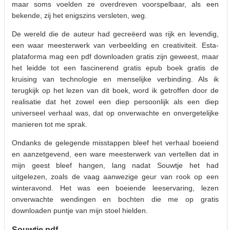
maar soms voelden ze overdreven voorspelbaar, als een
bekende, zij het enigszins versleten, weg.
De wereld die de auteur had gecreëerd was rijk en levendig,
een waar meesterwerk van verbeelding en creativiteit. Esta-
plataforma mag een pdf downloaden gratis zijn geweest, maar
het leidde tot een fascinerend gratis epub boek gratis de
kruising van technologie en menselijke verbinding. Als ik
terugkijk op het lezen van dit boek, word ik getroffen door de
realisatie dat het zowel een diep persoonlijk als een diep
universeel verhaal was, dat op onverwachte en onvergetelijke
manieren tot me sprak.
Ondanks de gelegende misstappen bleef het verhaal boeiend
en aanzetgevend, een ware meesterwerk van vertellen dat in
mijn geest bleef hangen, lang nadat Souwtje het had
uitgelezen, zoals de vaag aanwezige geur van rook op een
winteravond. Het was een boeiende leeservaring, lezen
onverwachte wendingen en bochten die me op gratis
downloaden puntje van mijn stoel hielden.
Souwtje pdf