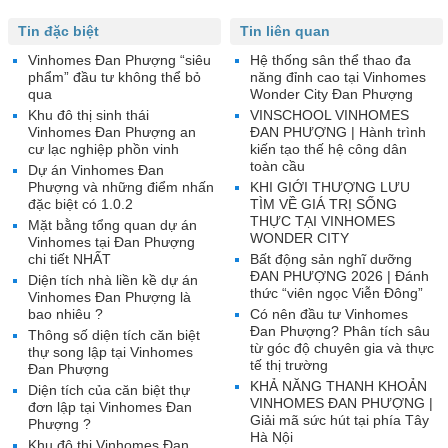
Tin đặc biệt
Tin liên quan
Vinhomes Đan Phượng “siêu
Hệ thống sân thể thao đa
phẩm” đầu tư không thể bỏ
năng đỉnh cao tại Vinhomes
qua
Wonder City Đan Phượng
Khu đô thị sinh thái
VINSCHOOL VINHOMES
Vinhomes Đan Phượng an
ĐAN PHƯỢNG | Hành trình
cư lạc nghiệp phồn vinh
kiến tạo thế hệ công dân
toàn cầu
Dự án Vinhomes Đan
Phượng và những điểm nhấn
KHI GIỚI THƯỢNG LƯU
đặc biệt có 1.0.2
TÌM VỀ GIÁ TRỊ SỐNG
THỰC TẠI VINHOMES
Mặt bằng tổng quan dự án
WONDER CITY
Vinhomes tại Đan Phượng
chi tiết NHẤT
Bất động sản nghĩ dưỡng
ĐAN PHƯỢNG 2026 | Đánh
Diện tích nhà liền kề dự án
thức “viên ngọc Viễn Đông”
Vinhomes Đan Phượng là
bao nhiêu ?
Có nên đầu tư Vinhomes
Đan Phượng? Phân tích sâu
Thông số diện tích căn biệt
từ góc độ chuyên gia và thực
thự song lập tại Vinhomes
tế thị trường
Đan Phượng
KHẢ NĂNG THANH KHOẢN
Diện tích của căn biệt thự
VINHOMES ĐAN PHƯỢNG |
đơn lập tại Vinhomes Đan
Giải mã sức hút tại phía Tây
Phượng ?
Hà Nội
Khu đô thị Vinhomes Đan