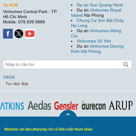
Dự án Sun Quang Hanh
Tp. HCM
Dự án
Vinhomes Royal
Vinhomes Central Park - TP.
Island
Hải Phòng
Hồ Chí Minh
Chung Cư Sun Bãi Cháy
Mobile: 078.839.9889
Hạ Long
Dự án
Vinhomes Móng
Cái
Vinhomes Vũ Yên
Dự án
Vinhomes Dương
Kinh Hải Phòng
TAGS
Tin Nổi Bật
Website vin đan phượng chỉ có tính chất tham khảo