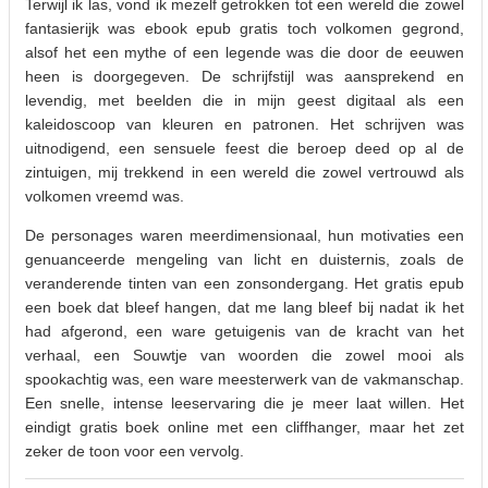
Terwijl ik las, vond ik mezelf getrokken tot een wereld die zowel
fantasierijk was ebook epub gratis toch volkomen gegrond,
alsof het een mythe of een legende was die door de eeuwen
heen is doorgegeven. De schrijfstijl was aansprekend en
levendig, met beelden die in mijn geest digitaal als een
kaleidoscoop van kleuren en patronen. Het schrijven was
uitnodigend, een sensuele feest die beroep deed op al de
zintuigen, mij trekkend in een wereld die zowel vertrouwd als
volkomen vreemd was.
De personages waren meerdimensionaal, hun motivaties een
genuanceerde mengeling van licht en duisternis, zoals de
veranderende tinten van een zonsondergang. Het gratis epub
een boek dat bleef hangen, dat me lang bleef bij nadat ik het
had afgerond, een ware getuigenis van de kracht van het
verhaal, een Souwtje van woorden die zowel mooi als
spookachtig was, een ware meesterwerk van de vakmanschap.
Een snelle, intense leeservaring die je meer laat willen. Het
eindigt gratis boek online met een cliffhanger, maar het zet
zeker de toon voor een vervolg.