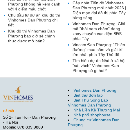
Cập nhật Tiến độ Vinhomes
Phượng không hề kém cạnh
Đan Phượng mới nhất 2026 |
với 4 điểm mấu chốt
Diện mạo đại đô thị phía Tây
Chủ đầu tư dự án khu đô thị
bừng sáng
Vinhomes Đan Phượng chi
Vinhomes Đan Phượng: Giải
tiết
mã “thỏi nam châm” đang
Khu đô thị Vinhomes Đan
xoay chuyển cục diện BĐS
Phượng bao giờ sẽ chính
phía Tây
thức được mở bán?
Vincom Đan Phượng: “Thiên
đường” mua sắm và giải trí
lớn nhất phía Tây Thủ đô
Tìm hiểu dự án Nhà ở xã hội
“sát vách” Vinhomes Đan
Phượng có gì hot?
Vinhomes Đan Phượng
Biệt thự đơn lập
Biệt Thự Song Lập
Vinhomes Đan Phượng
Nhà Liền Kề Thương Mại
Hà Nội
Nhà phố shophouse
Số 1- Tân Hội - Đan Phượng
Chung cư Vinhomes Đan
- Hà Nội
Phượng
Mobile: 078.839.9889