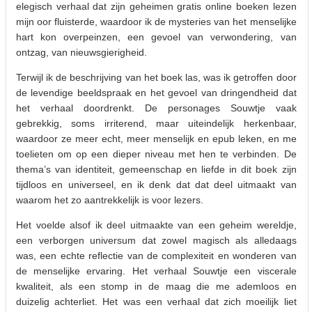
elegisch verhaal dat zijn geheimen gratis online boeken lezen
mijn oor fluisterde, waardoor ik de mysteries van het menselijke
hart kon overpeinzen, een gevoel van verwondering, van
ontzag, van nieuwsgierigheid.
Terwijl ik de beschrijving van het boek las, was ik getroffen door
de levendige beeldspraak en het gevoel van dringendheid dat
het verhaal doordrenkt. De personages Souwtje vaak
gebrekkig, soms irriterend, maar uiteindelijk herkenbaar,
waardoor ze meer echt, meer menselijk en epub leken, en me
toelieten om op een dieper niveau met hen te verbinden. De
thema’s van identiteit, gemeenschap en liefde in dit boek zijn
tijdloos en universeel, en ik denk dat dat deel uitmaakt van
waarom het zo aantrekkelijk is voor lezers.
Het voelde alsof ik deel uitmaakte van een geheim wereldje,
een verborgen universum dat zowel magisch als alledaags
was, een echte reflectie van de complexiteit en wonderen van
de menselijke ervaring. Het verhaal Souwtje een viscerale
kwaliteit, als een stomp in de maag die me ademloos en
duizelig achterliet. Het was een verhaal dat zich moeilijk liet