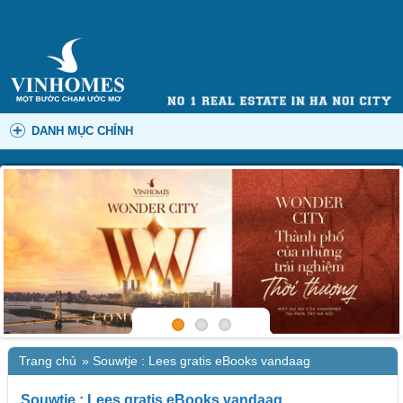
DANH MỤC CHÍNH
Trang chủ
»
Souwtje : Lees gratis eBooks vandaag
Souwtje : Lees gratis eBooks vandaag