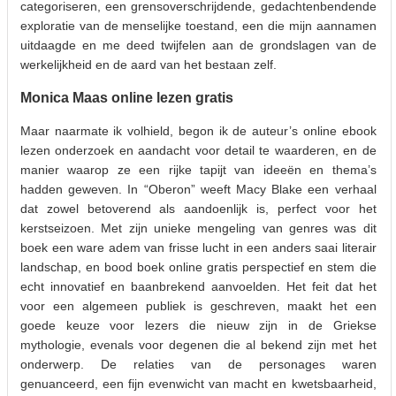
categoriseren, een grensoverschrijdende, gedachtenbendende
exploratie van de menselijke toestand, een die mijn aannamen
uitdaagde en me deed twijfelen aan de grondslagen van de
werkelijkheid en de aard van het bestaan zelf.
Monica Maas online lezen gratis
Maar naarmate ik volhield, begon ik de auteur’s online ebook
lezen onderzoek en aandacht voor detail te waarderen, en de
manier waarop ze een rijke tapijt van ideeën en thema’s
hadden geweven. In “Oberon” weeft Macy Blake een verhaal
dat zowel betoverend als aandoenlijk is, perfect voor het
kerstseizoen. Met zijn unieke mengeling van genres was dit
boek een ware adem van frisse lucht in een anders saai literair
landschap, en bood boek online gratis perspectief en stem die
echt innovatief en baanbrekend aanvoelden. Het feit dat het
voor een algemeen publiek is geschreven, maakt het een
goede keuze voor lezers die nieuw zijn in de Griekse
mythologie, evenals voor degenen die al bekend zijn met het
onderwerp. De relaties van de personages waren
genuanceerd, een fijn evenwicht van macht en kwetsbaarheid,