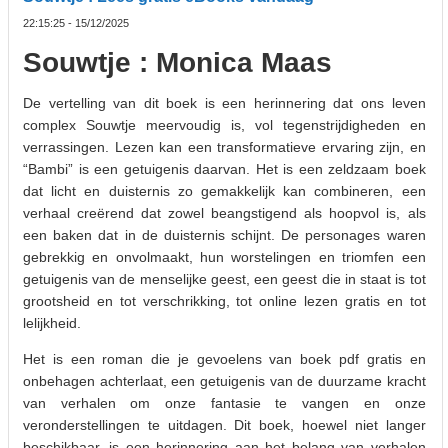
22:15:25 - 15/12/2025
Souwtje : Monica Maas
De vertelling van dit boek is een herinnering dat ons leven
complex Souwtje meervoudig is, vol tegenstrijdigheden en
verrassingen. Lezen kan een transformatieve ervaring zijn, en
“Bambi” is een getuigenis daarvan. Het is een zeldzaam boek
dat licht en duisternis zo gemakkelijk kan combineren, een
verhaal creërend dat zowel beangstigend als hoopvol is, als
een baken dat in de duisternis schijnt. De personages waren
gebrekkig en onvolmaakt, hun worstelingen en triomfen een
getuigenis van de menselijke geest, een geest die in staat is tot
grootsheid en tot verschrikking, tot online lezen gratis en tot
lelijkheid.
Het is een roman die je gevoelens van boek pdf gratis en
onbehagen achterlaat, een getuigenis van de duurzame kracht
van verhalen om onze fantasie te vangen en onze
veronderstellingen te uitdagen. Dit boek, hoewel niet langer
beschikbaar, is een herinnering aan het belang van verhalen