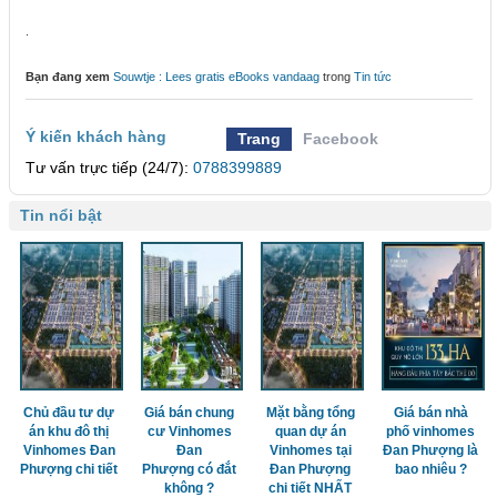
.
Bạn đang xem
Souwtje : Lees gratis eBooks vandaag
trong
Tin tức
Ý kiến khách hàng
Trang
Facebook
Tư vấn trực tiếp (24/7):
0788399889
Tin nổi bật
Chủ đầu tư dự
Giá bán chung
Mặt bằng tổng
Giá bán nhà
án khu đô thị
cư Vinhomes
quan dự án
phố vinhomes
Vinhomes Đan
Đan
Vinhomes tại
Đan Phượng là
Phượng chi tiết
Phượng có đắt
Đan Phượng
bao nhiêu ?
không ?
chi tiết NHẤT