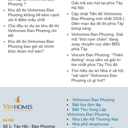
Giải mã sức hút tại phía Tây
Phượng ?
Hà Nội
Khu đô thị Vinhomes Đan
Cập nhật Tiến độ Vinhomes
Phượng không hề kém cạnh
Đan Phượng mới nhất 2026 |
với 4 điểm mấu chốt
Diện mạo đại đô thị phía Tây
Chủ đầu tư dự án khu đô thị
bừng sáng
Vinhomes Đan Phượng chi
Vinhomes Đan Phượng: Giải
tiết
mã “thỏi nam châm” đang
Khu đô thị Vinhomes Đan
xoay chuyển cục diện BĐS
Phượng bao giờ sẽ chính
phía Tây
thức được mở bán?
Vincom Đan Phượng: “Thiên
đường” mua sắm và giải trí
lớn nhất phía Tây Thủ đô
Tìm hiểu dự án Nhà ở xã hội
“sát vách” Vinhomes Đan
Phượng có gì hot?
Vinhomes Đan Phượng
Biệt thự đơn lập
Biệt Thự Song Lập
Vinhomes Đan Phượng
Nhà Liền Kề Thương Mại
Hà Nội
Nhà phố shophouse
Số 1- Tân Hội - Đan Phượng