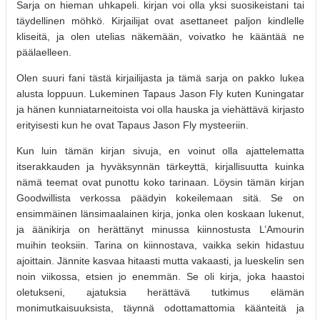
Sarja on hieman uhkapeli. kirjan voi olla yksi suosikeistani tai
täydellinen möhkö. Kirjailijat ovat asettaneet paljon kindlelle
kliseitä, ja olen utelias näkemään, voivatko he kääntää ne
päälaelleen.
Olen suuri fani tästä kirjailijasta ja tämä sarja on pakko lukea
alusta loppuun. Lukeminen Tapaus Jason Fly kuten Kuningatar
ja hänen kunniatarneitoista voi olla hauska ja viehättävä kirjasto
erityisesti kun he ovat Tapaus Jason Fly mysteeriin.
Kun luin tämän kirjan sivuja, en voinut olla ajattelematta
itserakkauden ja hyväksynnän tärkeyttä, kirjallisuutta kuinka
nämä teemat ovat punottu koko tarinaan. Löysin tämän kirjan
Goodwillista verkossa päädyin kokeilemaan sitä. Se on
ensimmäinen länsimaalainen kirja, jonka olen koskaan lukenut,
ja äänikirja on herättänyt minussa kiinnostusta L’Amourin
muihin teoksiin. Tarina on kiinnostava, vaikka sekin hidastuu
ajoittain. Jännite kasvaa hitaasti mutta vakaasti, ja lueskelin sen
noin viikossa, etsien jo enemmän. Se oli kirja, joka haastoi
oletukseni, ajatuksia herättävä tutkimus elämän
monimutkaisuuksista, täynnä odottamattomia käänteitä ja