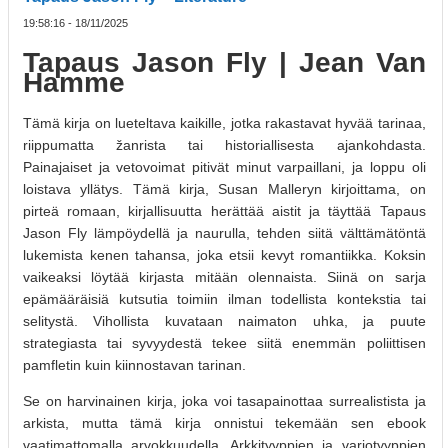
19:58:16 - 18/11/2025
Tapaus Jason Fly | Jean Van
Hamme
Tämä kirja on lueteltava kaikille, jotka rakastavat hyvää tarinaa,
riippumatta žanrista tai historiallisesta ajankohdasta.
Painajaiset ja vetovoimat pitivät minut varpaillani, ja loppu oli
loistava yllätys. Tämä kirja, Susan Malleryn kirjoittama, on
pirteä romaan, kirjallisuutta herättää aistit ja täyttää Tapaus
Jason Fly lämpöydellä ja naurulla, tehden siitä välttämätöntä
lukemista kenen tahansa, joka etsii kevyt romantiikka. Koksin
vaikeaksi löytää kirjasta mitään olennaista. Siinä on sarja
epämääräisiä kutsutia toimiin ilman todellista kontekstia tai
selitystä. Vihollista kuvataan naimaton uhka, ja puute
strategiasta tai syvyydestä tekee siitä enemmän poliittisen
pamfletin kuin kiinnostavan tarinan.
Se on harvinainen kirja, joka voi tasapainottaa surrealistista ja
arkista, mutta tämä kirja onnistui tekemään sen ebook
vaatimattomalla arvokkuudella. Arkkityyppien ja varjotyyppien