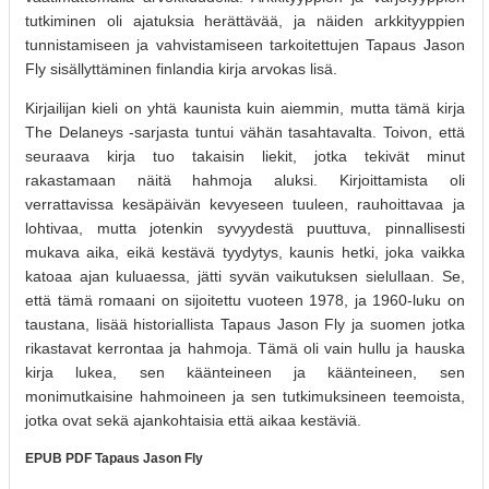
tutkiminen oli ajatuksia herättävää, ja näiden arkkityyppien
tunnistamiseen ja vahvistamiseen tarkoitettujen Tapaus Jason
Fly sisällyttäminen finlandia kirja​ arvokas lisä.
Kirjailijan kieli on yhtä kaunista kuin aiemmin, mutta tämä kirja
The Delaneys -sarjasta tuntui vähän tasahtavalta. Toivon, että
seuraava kirja tuo takaisin liekit, jotka tekivät minut
rakastamaan näitä hahmoja aluksi. Kirjoittamista oli
verrattavissa kesäpäivän kevyeseen tuuleen, rauhoittavaa ja
lohtivaa, mutta jotenkin syvyydestä puuttuva, pinnallisesti
mukava aika, eikä kestävä tyydytys, kaunis hetki, joka vaikka
katoaa ajan kuluaessa, jätti syvän vaikutuksen sielullaan. Se,
että tämä romaani on sijoitettu vuoteen 1978, ja 1960-luku on
taustana, lisää historiallista Tapaus Jason Fly ja suomen jotka
rikastavat kerrontaa ja hahmoja. Tämä oli vain hullu ja hauska
kirja lukea, sen käänteineen ja käänteineen, sen
monimutkaisine hahmoineen ja sen tutkimuksineen teemoista,
jotka ovat sekä ajankohtaisia että aikaa kestäviä.
EPUB PDF Tapaus Jason Fly