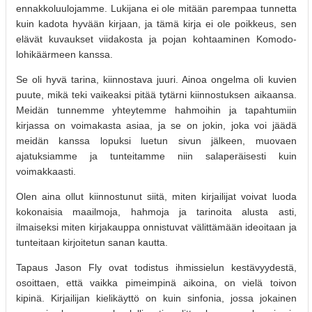
ennakkoluulojamme. Lukijana ei ole mitään parempaa tunnetta
kuin kadota hyvään kirjaan, ja tämä kirja ei ole poikkeus, sen
elävät kuvaukset viidakosta ja pojan kohtaaminen Komodo-
lohikäärmeen kanssa.
Se oli hyvä tarina, kiinnostava juuri. Ainoa ongelma oli kuvien
puute, mikä teki vaikeaksi pitää tytärni kiinnostuksen aikaansa.
Meidän tunnemme yhteytemme hahmoihin ja tapahtumiin
kirjassa on voimakasta asiaa, ja se on jokin, joka voi jäädä
meidän kanssa lopuksi luetun sivun jälkeen, muovaen
ajatuksiamme ja tunteitamme niin salaperäisesti kuin
voimakkaasti.
Olen aina ollut kiinnostunut siitä, miten kirjailijat voivat luoda
kokonaisia maailmoja, hahmoja ja tarinoita alusta asti,
ilmaiseksi miten kirjakauppa onnistuvat välittämään ideoitaan ja
tunteitaan kirjoitetun sanan kautta.
Tapaus Jason Fly ovat todistus ihmissielun kestävyydestä,
osoittaen, että vaikka pimeimpinä aikoina, on vielä toivon
kipinä. Kirjailijan kielikäyttö on kuin sinfonia, jossa jokainen