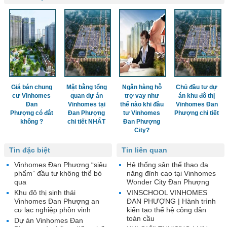
Giá bán chung
Mặt bằng tổng
Ngân hàng hỗ
Chủ đầu tư dự
cư Vinhomes
quan dự án
trợ vay như
án khu đô thị
Đan
Vinhomes tại
thế nào khi đầu
Vinhomes Đan
Phượng có đắt
Đan Phượng
tư Vinhomes
Phượng chi tiết
không ?
chi tiết NHẤT
Đan Phượng
City?
Tin đặc biệt
Tin liên quan
Vinhomes Đan Phượng “siêu
Hệ thống sân thể thao đa
phẩm” đầu tư không thể bỏ
năng đỉnh cao tại Vinhomes
qua
Wonder City Đan Phượng
Khu đô thị sinh thái
VINSCHOOL VINHOMES
Vinhomes Đan Phượng an
ĐAN PHƯỢNG | Hành trình
cư lạc nghiệp phồn vinh
kiến tạo thế hệ công dân
toàn cầu
Dự án Vinhomes Đan