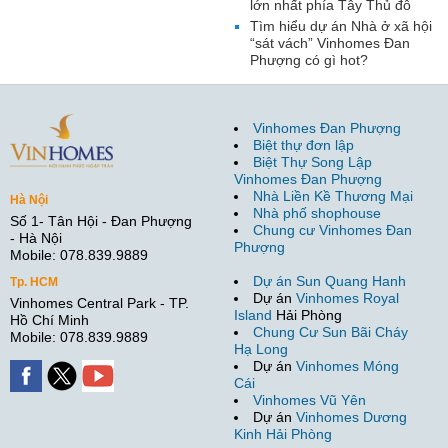
lớn nhất phía Tây Thủ đô
Tìm hiểu dự án Nhà ở xã hội
“sát vách” Vinhomes Đan
Phượng có gì hot?
Vinhomes Đan Phượng
Biệt thự đơn lập
Biệt Thự Song Lập
Vinhomes Đan Phượng
Nhà Liền Kề Thương Mại
Hà Nội
Nhà phố shophouse
Số 1- Tân Hội - Đan Phượng
Chung cư Vinhomes Đan
- Hà Nội
Phượng
Mobile: 078.839.9889
Dự án Sun Quang Hanh
Tp. HCM
Dự án
Vinhomes Royal
Vinhomes Central Park - TP.
Island
Hải Phòng
Hồ Chí Minh
Chung Cư Sun Bãi Cháy
Mobile: 078.839.9889
Hạ Long
Dự án
Vinhomes Móng
Cái
Vinhomes Vũ Yên
Dự án
Vinhomes Dương
Kinh Hải Phòng