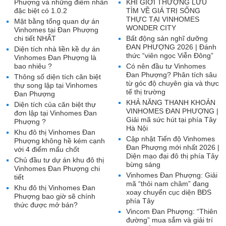
Phượng và những điểm nhấn
KHI GIỚI THƯỢNG LƯU
đặc biệt có 1.0.2
TÌM VỀ GIÁ TRỊ SỐNG
THỰC TẠI VINHOMES
Mặt bằng tổng quan dự án
WONDER CITY
Vinhomes tại Đan Phượng
chi tiết NHẤT
Bất động sản nghĩ dưỡng
ĐAN PHƯỢNG 2026 | Đánh
Diện tích nhà liền kề dự án
thức “viên ngọc Viễn Đông”
Vinhomes Đan Phượng là
bao nhiêu ?
Có nên đầu tư Vinhomes
Đan Phượng? Phân tích sâu
Thông số diện tích căn biệt
từ góc độ chuyên gia và thực
thự song lập tại Vinhomes
tế thị trường
Đan Phượng
KHẢ NĂNG THANH KHOẢN
Diện tích của căn biệt thự
VINHOMES ĐAN PHƯỢNG |
đơn lập tại Vinhomes Đan
Giải mã sức hút tại phía Tây
Phượng ?
Hà Nội
Khu đô thị Vinhomes Đan
Cập nhật Tiến độ Vinhomes
Phượng không hề kém cạnh
Đan Phượng mới nhất 2026 |
với 4 điểm mấu chốt
Diện mạo đại đô thị phía Tây
Chủ đầu tư dự án khu đô thị
bừng sáng
Vinhomes Đan Phượng chi
Vinhomes Đan Phượng: Giải
tiết
mã “thỏi nam châm” đang
Khu đô thị Vinhomes Đan
xoay chuyển cục diện BĐS
Phượng bao giờ sẽ chính
phía Tây
thức được mở bán?
Vincom Đan Phượng: “Thiên
đường” mua sắm và giải trí