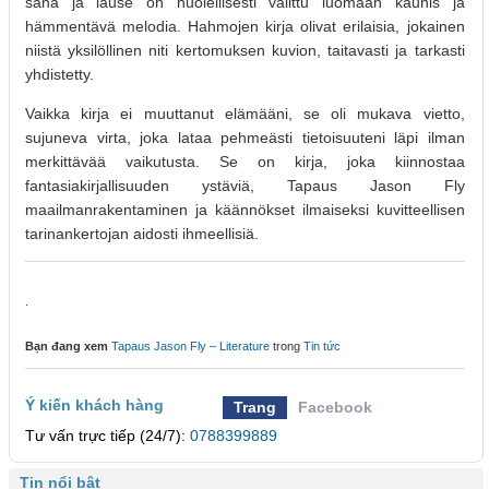
sana ja lause on huolellisesti valittu luomaan kaunis ja
hämmentävä melodia. Hahmojen kirja olivat erilaisia, jokainen
niistä yksilöllinen niti kertomuksen kuvion, taitavasti ja tarkasti
yhdistetty.
Vaikka kirja ei muuttanut elämääni, se oli mukava vietto,
sujuneva virta, joka lataa pehmeästi tietoisuuteni läpi ilman
merkittävää vaikutusta. Se on kirja, joka kiinnostaa
fantasiakirjallisuuden ystäviä, Tapaus Jason Fly
maailmanrakentaminen ja käännökset ilmaiseksi kuvitteellisen
tarinankertojan aidosti ihmeellisiä.
.
Bạn đang xem
Tapaus Jason Fly – Literature
trong
Tin tức
Ý kiến khách hàng
Trang
Facebook
Tư vấn trực tiếp (24/7):
0788399889
Tin nổi bật