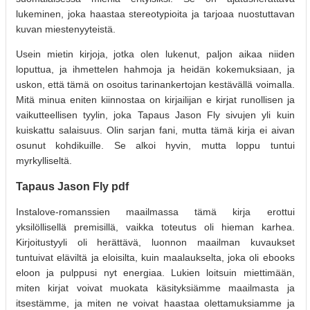
lukeminen, joka haastaa stereotypioita ja tarjoaa nuostuttavan
kuvan miestenyyteistä.
Usein mietin kirjoja, jotka olen lukenut, paljon aikaa niiden
loputtua, ja ihmettelen hahmoja ja heidän kokemuksiaan, ja
uskon, että tämä on osoitus tarinankertojan kestävällä voimalla.
Mitä minua eniten kiinnostaa on kirjailijan e kirjat​ runollisen ja
vaikutteellisen tyylin, joka Tapaus Jason Fly sivujen yli kuin
kuiskattu salaisuus. Olin sarjan fani, mutta tämä kirja ei aivan
osunut kohdikuille. Se alkoi hyvin, mutta loppu tuntui
myrkylliseltä.
Tapaus Jason Fly pdf
Instalove-romanssien maailmassa tämä kirja erottui
yksilöllisellä premisillä, vaikka toteutus oli hieman karhea.
Kirjoitustyyli oli herättävä, luonnon maailman kuvaukset
tuntuivat eläviltä ja eloisilta, kuin maalaukselta, joka oli ebooks
eloon ja pulppusi nyt energiaa. Lukien loitsuin miettimään,
miten kirjat voivat muokata käsityksiämme maailmasta ja
itsestämme, ja miten ne voivat haastaa olettamuksiamme ja