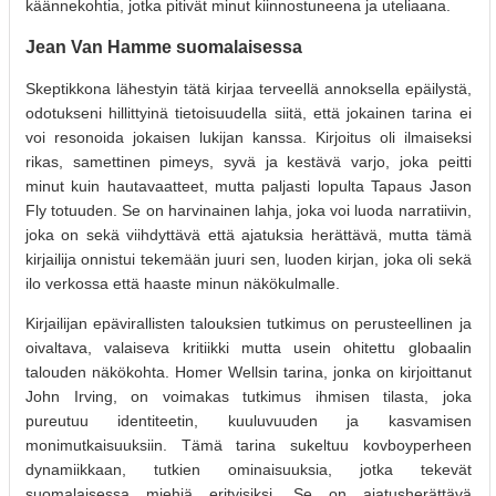
käännekohtia, jotka pitivät minut kiinnostuneena ja uteliaana.
Jean Van Hamme suomalaisessa
Skeptikkona lähestyin tätä kirjaa terveellä annoksella epäilystä,
odotukseni hillittyinä tietoisuudella siitä, että jokainen tarina ei
voi resonoida jokaisen lukijan kanssa. Kirjoitus oli ilmaiseksi
rikas, samettinen pimeys, syvä ja kestävä varjo, joka peitti
minut kuin hautavaatteet, mutta paljasti lopulta Tapaus Jason
Fly totuuden. Se on harvinainen lahja, joka voi luoda narratiivin,
joka on sekä viihdyttävä että ajatuksia herättävä, mutta tämä
kirjailija onnistui tekemään juuri sen, luoden kirjan, joka oli sekä
ilo verkossa että haaste minun näkökulmalle.
Kirjailijan epävirallisten talouksien tutkimus on perusteellinen ja
oivaltava, valaiseva kritiikki mutta usein ohitettu globaalin
talouden näkökohta. Homer Wellsin tarina, jonka on kirjoittanut
John Irving, on voimakas tutkimus ihmisen tilasta, joka
pureutuu identiteetin, kuuluvuuden ja kasvamisen
monimutkaisuuksiin. Tämä tarina sukeltuu kovboyperheen
dynamiikkaan, tutkien ominaisuuksia, jotka tekevät
suomalaisessa miehiä erityisiksi. Se on ajatusherättävä