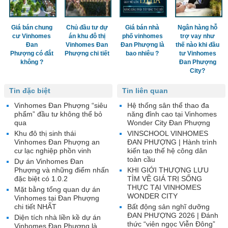
Giá bán chung
Chủ đầu tư dự
Giá bán nhà
Ngân hàng hỗ
cư Vinhomes
án khu đô thị
phố vinhomes
trợ vay như
Đan
Vinhomes Đan
Đan Phượng là
thế nào khi đầu
Phượng có đắt
Phượng chi tiết
bao nhiêu ?
tư Vinhomes
không ?
Đan Phượng
City?
Tin đặc biệt
Tin liên quan
Vinhomes Đan Phượng “siêu
Hệ thống sân thể thao đa
phẩm” đầu tư không thể bỏ
năng đỉnh cao tại Vinhomes
qua
Wonder City Đan Phượng
Khu đô thị sinh thái
VINSCHOOL VINHOMES
Vinhomes Đan Phượng an
ĐAN PHƯỢNG | Hành trình
cư lạc nghiệp phồn vinh
kiến tạo thế hệ công dân
toàn cầu
Dự án Vinhomes Đan
Phượng và những điểm nhấn
KHI GIỚI THƯỢNG LƯU
đặc biệt có 1.0.2
TÌM VỀ GIÁ TRỊ SỐNG
THỰC TẠI VINHOMES
Mặt bằng tổng quan dự án
WONDER CITY
Vinhomes tại Đan Phượng
chi tiết NHẤT
Bất động sản nghĩ dưỡng
ĐAN PHƯỢNG 2026 | Đánh
Diện tích nhà liền kề dự án
thức “viên ngọc Viễn Đông”
Vinhomes Đan Phượng là