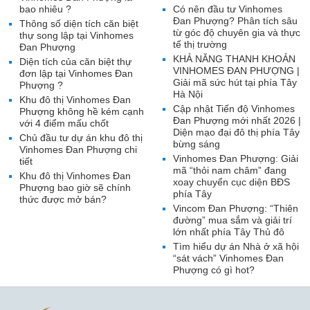
bao nhiêu ?
Có nên đầu tư Vinhomes
Đan Phượng? Phân tích sâu
Thông số diện tích căn biệt
từ góc độ chuyên gia và thực
thự song lập tại Vinhomes
tế thị trường
Đan Phượng
KHẢ NĂNG THANH KHOẢN
Diện tích của căn biệt thự
VINHOMES ĐAN PHƯỢNG |
đơn lập tại Vinhomes Đan
Giải mã sức hút tại phía Tây
Phượng ?
Hà Nội
Khu đô thị Vinhomes Đan
Cập nhật Tiến độ Vinhomes
Phượng không hề kém cạnh
Đan Phượng mới nhất 2026 |
với 4 điểm mấu chốt
Diện mạo đại đô thị phía Tây
Chủ đầu tư dự án khu đô thị
bừng sáng
Vinhomes Đan Phượng chi
Vinhomes Đan Phượng: Giải
tiết
mã “thỏi nam châm” đang
Khu đô thị Vinhomes Đan
xoay chuyển cục diện BĐS
Phượng bao giờ sẽ chính
phía Tây
thức được mở bán?
Vincom Đan Phượng: “Thiên
đường” mua sắm và giải trí
lớn nhất phía Tây Thủ đô
Tìm hiểu dự án Nhà ở xã hội
“sát vách” Vinhomes Đan
Phượng có gì hot?