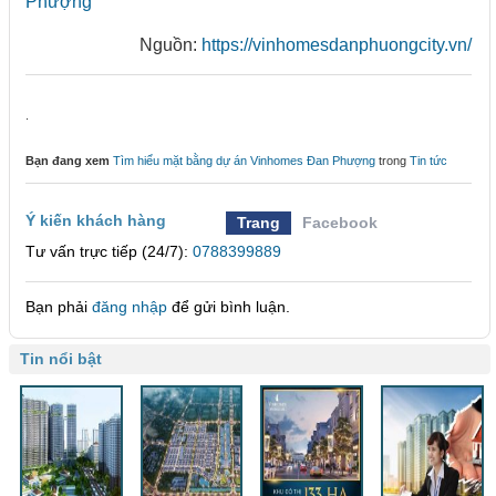
Phượng
Nguồn:
https://vinhomesdanphuongcity.vn/
.
Bạn đang xem
Tìm hiểu mặt bằng dự án Vinhomes Đan Phượng
trong
Tin tức
Ý kiến khách hàng
Trang
Facebook
Tư vấn trực tiếp (24/7):
0788399889
Bạn phải
đăng nhập
để gửi bình luận.
Tin nổi bật