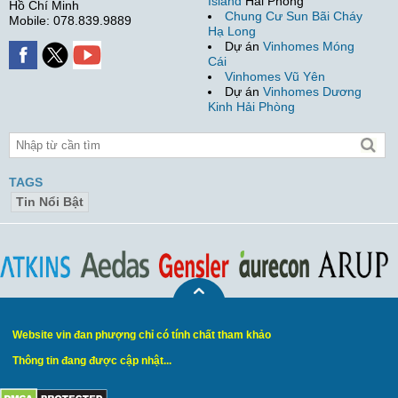
Island
Hải Phòng
Hồ Chí Minh
Chung Cư Sun Bãi Cháy
Mobile: 078.839.9889
Hạ Long
Dự án
Vinhomes Móng
Cái
Vinhomes Vũ Yên
Dự án
Vinhomes Dương
Kinh Hải Phòng
TAGS
Tin Nổi Bật
Website vin đan phượng chỉ có tính chất tham khảo
Thông tin đang được cập nhật...