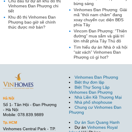
Chủ đầu tư dự án khu đô thị
bừng sáng
Vinhomes Đan Phượng chi
Vinhomes Đan Phượng: Giải
tiết
mã “thỏi nam châm” đang
Khu đô thị Vinhomes Đan
xoay chuyển cục diện BĐS
Phượng bao giờ sẽ chính
phía Tây
thức được mở bán?
Vincom Đan Phượng: “Thiên
đường” mua sắm và giải trí
lớn nhất phía Tây Thủ đô
Tìm hiểu dự án Nhà ở xã hội
“sát vách” Vinhomes Đan
Phượng có gì hot?
Vinhomes Đan Phượng
Biệt thự đơn lập
Biệt Thự Song Lập
Vinhomes Đan Phượng
Nhà Liền Kề Thương Mại
Hà Nội
Nhà phố shophouse
Số 1- Tân Hội - Đan Phượng
Chung cư Vinhomes Đan
- Hà Nội
Phượng
Mobile: 078.839.9889
Dự án Sun Quang Hanh
Tp. HCM
Dự án
Vinhomes Royal
Vinhomes Central Park - TP.