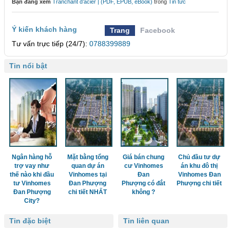
Bạn đang xem
Tranchant d’acier | (PDF, EPUB, eBook)
trong
Tin tức
Ý kiến khách hàng
Trang
Facebook
Tư vấn trực tiếp (24/7):
0788399889
Tin nổi bật
Ngân hàng hỗ
Mặt bằng tổng
Giá bán chung
Chủ đầu tư dự
trợ vay như
quan dự án
cư Vinhomes
án khu đô thị
thế nào khi đầu
Vinhomes tại
Đan
Vinhomes Đan
tư Vinhomes
Đan Phượng
Phượng có đắt
Phượng chi tiết
Đan Phượng
chi tiết NHẤT
không ?
City?
Tin đặc biệt
Tin liên quan