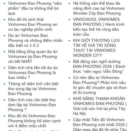
Vinhomes Đan Phượng “siêu
Hệ thống sân thể thao đa
phẩm” đầu tư không thể bỏ
năng đỉnh cao tại Vinhomes
qua
Wonder City Đan Phượng
Khu đô thị sinh thái
VINSCHOOL VINHOMES
Vinhomes Đan Phượng an
ĐAN PHƯỢNG | Hành trình
cư lạc nghiệp phồn vinh
kiến tạo thế hệ công dân
toàn cầu
Dự án Vinhomes Đan
Phượng và những điểm nhấn
KHI GIỚI THƯỢNG LƯU
đặc biệt có 1.0.2
TÌM VỀ GIÁ TRỊ SỐNG
THỰC TẠI VINHOMES
Mặt bằng tổng quan dự án
WONDER CITY
Vinhomes tại Đan Phượng
chi tiết NHẤT
Bất động sản nghĩ dưỡng
ĐAN PHƯỢNG 2026 | Đánh
Diện tích nhà liền kề dự án
thức “viên ngọc Viễn Đông”
Vinhomes Đan Phượng là
bao nhiêu ?
Có nên đầu tư Vinhomes
Đan Phượng? Phân tích sâu
Thông số diện tích căn biệt
từ góc độ chuyên gia và thực
thự song lập tại Vinhomes
tế thị trường
Đan Phượng
KHẢ NĂNG THANH KHOẢN
Diện tích của căn biệt thự
VINHOMES ĐAN PHƯỢNG |
đơn lập tại Vinhomes Đan
Giải mã sức hút tại phía Tây
Phượng ?
Hà Nội
Khu đô thị Vinhomes Đan
Cập nhật Tiến độ Vinhomes
Phượng không hề kém cạnh
Đan Phượng mới nhất 2026 |
với 4 điểm mấu chốt
Diện mạo đại đô thị phía Tây