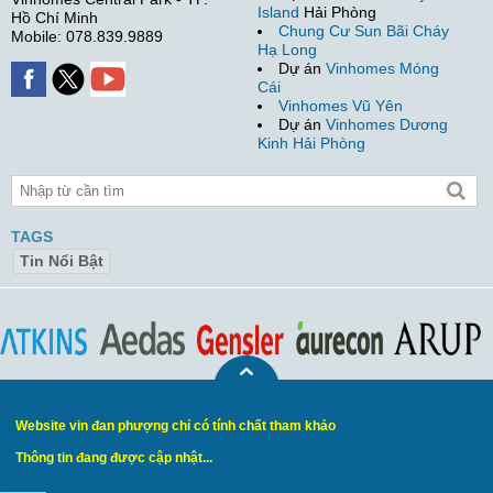
Island
Hải Phòng
Hồ Chí Minh
Chung Cư Sun Bãi Cháy
Mobile: 078.839.9889
Hạ Long
Dự án
Vinhomes Móng
Cái
Vinhomes Vũ Yên
Dự án
Vinhomes Dương
Kinh Hải Phòng
TAGS
Tin Nổi Bật
Website vin đan phượng chỉ có tính chất tham khảo
Thông tin đang được cập nhật...