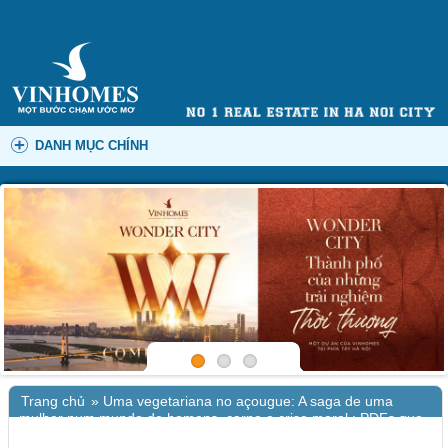
DANH MỤC CHÍNH
Trang chủ
»
Uma vegetariana no açougue: A saga de uma
mulher num mundo de homens, carne e crise moral : PDFs que
Fazem Você Viajar