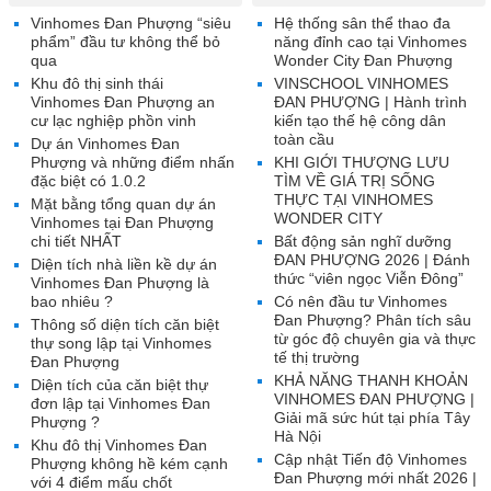
Vinhomes Đan Phượng “siêu
Hệ thống sân thể thao đa
phẩm” đầu tư không thể bỏ
năng đỉnh cao tại Vinhomes
qua
Wonder City Đan Phượng
Khu đô thị sinh thái
VINSCHOOL VINHOMES
Vinhomes Đan Phượng an
ĐAN PHƯỢNG | Hành trình
cư lạc nghiệp phồn vinh
kiến tạo thế hệ công dân
toàn cầu
Dự án Vinhomes Đan
Phượng và những điểm nhấn
KHI GIỚI THƯỢNG LƯU
đặc biệt có 1.0.2
TÌM VỀ GIÁ TRỊ SỐNG
THỰC TẠI VINHOMES
Mặt bằng tổng quan dự án
WONDER CITY
Vinhomes tại Đan Phượng
chi tiết NHẤT
Bất động sản nghĩ dưỡng
ĐAN PHƯỢNG 2026 | Đánh
Diện tích nhà liền kề dự án
thức “viên ngọc Viễn Đông”
Vinhomes Đan Phượng là
bao nhiêu ?
Có nên đầu tư Vinhomes
Đan Phượng? Phân tích sâu
Thông số diện tích căn biệt
từ góc độ chuyên gia và thực
thự song lập tại Vinhomes
tế thị trường
Đan Phượng
KHẢ NĂNG THANH KHOẢN
Diện tích của căn biệt thự
VINHOMES ĐAN PHƯỢNG |
đơn lập tại Vinhomes Đan
Giải mã sức hút tại phía Tây
Phượng ?
Hà Nội
Khu đô thị Vinhomes Đan
Cập nhật Tiến độ Vinhomes
Phượng không hề kém cạnh
Đan Phượng mới nhất 2026 |
với 4 điểm mấu chốt