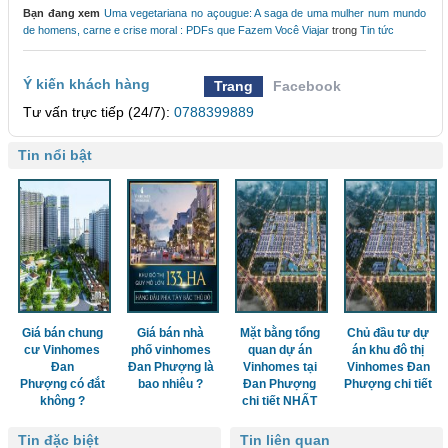
Bạn đang xem
Uma vegetariana no açougue: A saga de uma mulher num mundo
de homens, carne e crise moral : PDFs que Fazem Você Viajar
trong
Tin tức
Ý kiến khách hàng
Trang
Facebook
Tư vấn trực tiếp (24/7):
0788399889
Tin nổi bật
Giá bán chung
Giá bán nhà
Mặt bằng tổng
Chủ đầu tư dự
cư Vinhomes
phố vinhomes
quan dự án
án khu đô thị
Đan
Đan Phượng là
Vinhomes tại
Vinhomes Đan
Phượng có đắt
bao nhiêu ?
Đan Phượng
Phượng chi tiết
không ?
chi tiết NHẤT
Tin đặc biệt
Tin liên quan