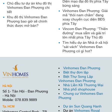
Diện mạo đại đô thị phía Tây
Chủ đầu tư dự án khu đô thị
bừng sáng
Vinhomes Đan Phượng chi
Vinhomes Đan Phượng: Giải
tiết
mã “thỏi nam châm” đang
Khu đô thị Vinhomes Đan
xoay chuyển cục diện BĐS
Phượng bao giờ sẽ chính
phía Tây
thức được mở bán?
Vincom Đan Phượng: “Thiên
đường” mua sắm và giải trí
lớn nhất phía Tây Thủ đô
Tìm hiểu dự án Nhà ở xã hội
“sát vách” Vinhomes Đan
Phượng có gì hot?
Vinhomes Đan Phượng
Biệt thự đơn lập
Biệt Thự Song Lập
Vinhomes Đan Phượng
Nhà Liền Kề Thương Mại
Hà Nội
Nhà phố shophouse
Số 1- Tân Hội - Đan Phượng
Chung cư Vinhomes Đan
- Hà Nội
Phượng
Mobile: 078.839.9889
Dự án Sun Quang Hanh
Tp. HCM
Dự án
Vinhomes Royal
Vinhomes Central Park - TP.