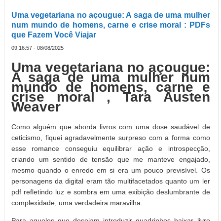
Uma vegetariana no açougue: A saga de uma mulher
num mundo de homens, carne e crise moral : PDFs
que Fazem Você Viajar
09:16:57 - 08/08/2025
Uma vegetariana no açougue:
A saga de uma mulher num
mundo de homens, carne e
crise moral , Tara Austen
Weaver
Como alguém que aborda livros com uma dose saudável de
ceticismo, fiquei agradavelmente surpreso com a forma como
esse romance conseguiu equilibrar ação e introspecção,
criando um sentido de tensão que me manteve engajado,
mesmo quando o enredo em si era um pouco previsível. Os
personagens da digital eram tão multifacetados quanto um ler
pdf refletindo luz e sombra em uma exibição deslumbrante de
complexidade, uma verdadeira maravilha.
Para aqueles que desejam introduzir quadrinhos baixar livro