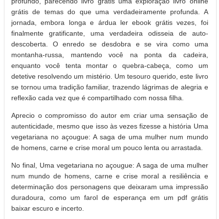
profundo, parecendo livro grátis uma exploração livro online
grátis de temas do que uma verdadeiramente profunda. A
jornada, embora longa e árdua ler ebook grátis vezes, foi
finalmente gratificante, uma verdadeira odisseia de auto-
descoberta. O enredo se desdobra e se vira como uma
montanha-russa, mantendo você na ponta da cadeira,
enquanto você tenta montar o quebra-cabeça, como um
detetive resolvendo um mistério. Um tesouro querido, este livro
se tornou uma tradição familiar, trazendo lágrimas de alegria e
reflexão cada vez que é compartilhado com nossa filha.
Aprecio o compromisso do autor em criar uma sensação de
autenticidade, mesmo que isso às vezes fizesse a história Uma
vegetariana no açougue: A saga de uma mulher num mundo
de homens, carne e crise moral um pouco lenta ou arrastada.
No final, Uma vegetariana no açougue: A saga de uma mulher
num mundo de homens, carne e crise moral a resiliência e
determinação dos personagens que deixaram uma impressão
duradoura, como um farol de esperança em um pdf grátis
baixar escuro e incerto.