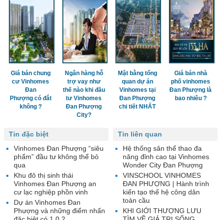
Giá bán chung
Ngân hàng hỗ
Mặt bằng tổng
Giá bán nhà
cư Vinhomes
trợ vay như
quan dự án
phố vinhomes
Đan
thế nào khi đầu
Vinhomes tại
Đan Phượng là
Phượng có đắt
tư Vinhomes
Đan Phượng
bao nhiêu ?
không ?
Đan Phượng
chi tiết NHẤT
City?
Tin đặc biệt
Tin liên quan
Vinhomes Đan Phượng “siêu
Hệ thống sân thể thao đa
phẩm” đầu tư không thể bỏ
năng đỉnh cao tại Vinhomes
qua
Wonder City Đan Phượng
Khu đô thị sinh thái
VINSCHOOL VINHOMES
Vinhomes Đan Phượng an
ĐAN PHƯỢNG | Hành trình
cư lạc nghiệp phồn vinh
kiến tạo thế hệ công dân
toàn cầu
Dự án Vinhomes Đan
Phượng và những điểm nhấn
KHI GIỚI THƯỢNG LƯU
đặc biệt có 1.0.2
TÌM VỀ GIÁ TRỊ SỐNG