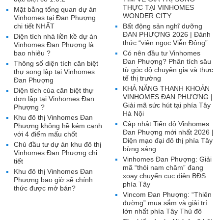
THỰC TẠI VINHOMES
Mặt bằng tổng quan dự án
WONDER CITY
Vinhomes tại Đan Phượng
chi tiết NHẤT
Bất động sản nghĩ dưỡng
ĐAN PHƯỢNG 2026 | Đánh
Diện tích nhà liền kề dự án
thức “viên ngọc Viễn Đông”
Vinhomes Đan Phượng là
bao nhiêu ?
Có nên đầu tư Vinhomes
Đan Phượng? Phân tích sâu
Thông số diện tích căn biệt
từ góc độ chuyên gia và thực
thự song lập tại Vinhomes
tế thị trường
Đan Phượng
KHẢ NĂNG THANH KHOẢN
Diện tích của căn biệt thự
VINHOMES ĐAN PHƯỢNG |
đơn lập tại Vinhomes Đan
Giải mã sức hút tại phía Tây
Phượng ?
Hà Nội
Khu đô thị Vinhomes Đan
Cập nhật Tiến độ Vinhomes
Phượng không hề kém cạnh
Đan Phượng mới nhất 2026 |
với 4 điểm mấu chốt
Diện mạo đại đô thị phía Tây
Chủ đầu tư dự án khu đô thị
bừng sáng
Vinhomes Đan Phượng chi
Vinhomes Đan Phượng: Giải
tiết
mã “thỏi nam châm” đang
Khu đô thị Vinhomes Đan
xoay chuyển cục diện BĐS
Phượng bao giờ sẽ chính
phía Tây
thức được mở bán?
Vincom Đan Phượng: “Thiên
đường” mua sắm và giải trí
lớn nhất phía Tây Thủ đô