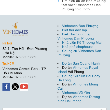
Tìm hiểu dự án Nhà ở xã hội
“sát vách” Vinhomes Đan
Phượng có gì hot?
Vinhomes Đan Phượng
Biệt thự đơn lập
Biệt Thự Song Lập
Vinhomes Đan Phượng
Nhà Liền Kề Thương Mại
Hà Nội
Nhà phố shophouse
Số 1- Tân Hội - Đan Phượng
Chung cư Vinhomes Đan
- Hà Nội
Phượng
Mobile: 078.839.9889
Dự án Sun Quang Hanh
Tp. HCM
Dự án
Vinhomes Royal
Vinhomes Central Park - TP.
Island
Hải Phòng
Hồ Chí Minh
Chung Cư Sun Bãi Cháy
Mobile: 078.839.9889
Hạ Long
Dự án
Vinhomes Móng
Cái
Vinhomes Vũ Yên
Dự án
Vinhomes Dương
Kinh Hải Phòng