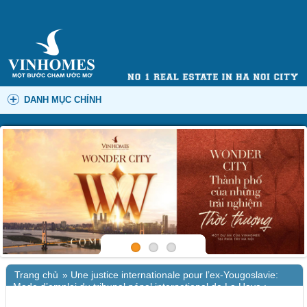
DANH MỤC CHÍNH
Trang chủ
»
Une justice internationale pour l’ex-Yougoslavie:
Mode d’emploi du tribunal pénal international de La Haye :
Littérature