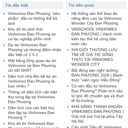
Tin đặc biệt
Tin liên quan
Vinhomes Đan Phượng “siêu
Hệ thống sân thể thao đa
phẩm” đầu tư không thể bỏ
năng đỉnh cao tại Vinhomes
qua
Wonder City Đan Phượng
Khu đô thị sinh thái
VINSCHOOL VINHOMES
Vinhomes Đan Phượng an
ĐAN PHƯỢNG | Hành trình
cư lạc nghiệp phồn vinh
kiến tạo thế hệ công dân
toàn cầu
Dự án Vinhomes Đan
Phượng và những điểm nhấn
KHI GIỚI THƯỢNG LƯU
đặc biệt có 1.0.2
TÌM VỀ GIÁ TRỊ SỐNG
THỰC TẠI VINHOMES
Mặt bằng tổng quan dự án
WONDER CITY
Vinhomes tại Đan Phượng
chi tiết NHẤT
Bất động sản nghĩ dưỡng
ĐAN PHƯỢNG 2026 | Đánh
Diện tích nhà liền kề dự án
thức “viên ngọc Viễn Đông”
Vinhomes Đan Phượng là
bao nhiêu ?
Có nên đầu tư Vinhomes
Đan Phượng? Phân tích sâu
Thông số diện tích căn biệt
từ góc độ chuyên gia và thực
thự song lập tại Vinhomes
tế thị trường
Đan Phượng
KHẢ NĂNG THANH KHOẢN
Diện tích của căn biệt thự
VINHOMES ĐAN PHƯỢNG |
đơn lập tại Vinhomes Đan
Giải mã sức hút tại phía Tây
Phượng ?
Hà Nội
Khu đô thị Vinhomes Đan
Cập nhật Tiến độ Vinhomes