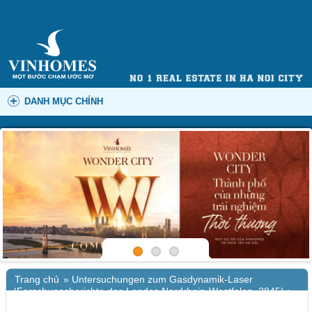
DANH MỤC CHÍNH
Trang chủ
»
Untersuchungen zum Gasdynamik-Laser
(Forschungsberichte des Landes Nordrhein-Westfalen, 2845) :
Zusammenfassung