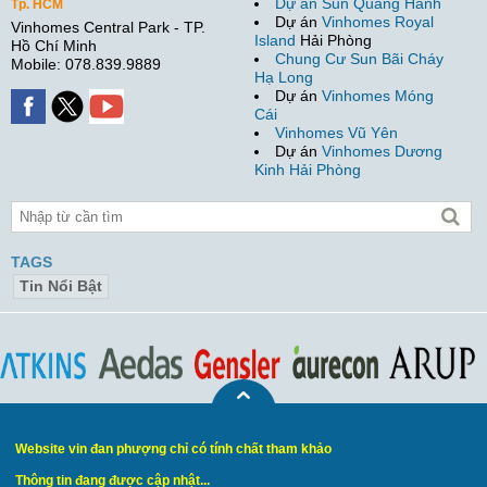
Dự án Sun Quang Hanh
Tp. HCM
Dự án
Vinhomes Royal
Vinhomes Central Park - TP.
Island
Hải Phòng
Hồ Chí Minh
Chung Cư Sun Bãi Cháy
Mobile: 078.839.9889
Hạ Long
Dự án
Vinhomes Móng
Cái
Vinhomes Vũ Yên
Dự án
Vinhomes Dương
Kinh Hải Phòng
TAGS
Tin Nổi Bật
Website vin đan phượng chỉ có tính chất tham khảo
Thông tin đang được cập nhật...