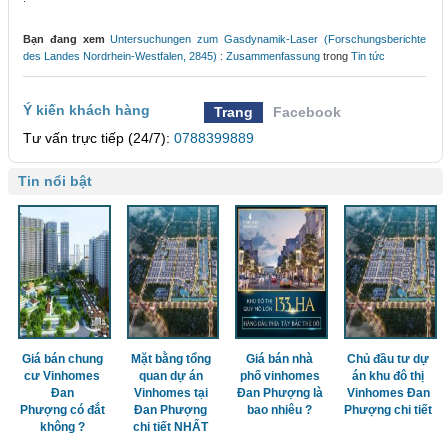
Bạn đang xem
Untersuchungen zum Gasdynamik-Laser (Forschungsberichte
des Landes Nordrhein-Westfalen, 2845) : Zusammenfassung
trong
Tin tức
Ý kiến khách hàng
Trang
Facebook
Tư vấn trực tiếp (24/7):
0788399889
Tin nổi bật
Giá bán chung
Mặt bằng tổng
Giá bán nhà
Chủ đầu tư dự
cư Vinhomes
quan dự án
phố vinhomes
án khu đô thị
Đan
Vinhomes tại
Đan Phượng là
Vinhomes Đan
Phượng có đắt
Đan Phượng
bao nhiêu ?
Phượng chi tiết
không ?
chi tiết NHẤT