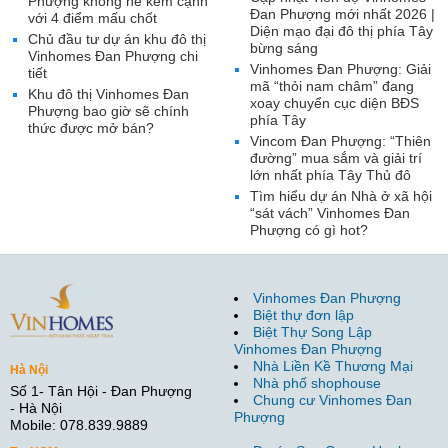
Phượng không hề kém cạnh
Đan Phượng mới nhất 2026 |
với 4 điểm mấu chốt
Diện mạo đại đô thị phía Tây
Chủ đầu tư dự án khu đô thị
bừng sáng
Vinhomes Đan Phượng chi
Vinhomes Đan Phượng: Giải
tiết
mã “thỏi nam châm” đang
Khu đô thị Vinhomes Đan
xoay chuyển cục diện BĐS
Phượng bao giờ sẽ chính
phía Tây
thức được mở bán?
Vincom Đan Phượng: “Thiên
đường” mua sắm và giải trí
lớn nhất phía Tây Thủ đô
Tìm hiểu dự án Nhà ở xã hội
“sát vách” Vinhomes Đan
Phượng có gì hot?
Vinhomes Đan Phượng
Biệt thự đơn lập
Biệt Thự Song Lập
Vinhomes Đan Phượng
Nhà Liền Kề Thương Mại
Hà Nội
Nhà phố shophouse
Số 1- Tân Hội - Đan Phượng
Chung cư Vinhomes Đan
- Hà Nội
Phượng
Mobile: 078.839.9889